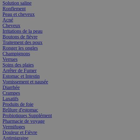
Solution saline
Ronflement
Peau et cheveux
Acné
Cheveux
Irritations de la peau
Boutons de fièvre
Traitement des poux
Ronger les ongles
Champignons
Verrues
Soins des plaies
Arrêter de Fumer
Estomac et Intestin
Vomissement et nausée
Diarrhée
Crampes
Laxatifs
Produits de foie
Brûlure d'estomac
Probiotiques Supplément
Pharmacie de voyage
Vermifuges
Douleur et Fièvre
Antimigraine