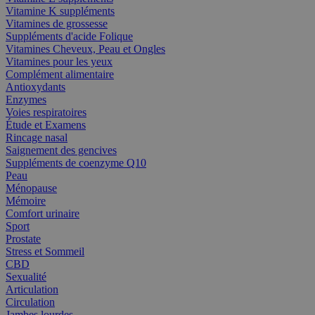
Vitamine K suppléments
Vitamines de grossesse
Suppléments d'acide Folique
Vitamines Cheveux, Peau et Ongles
Vitamines pour les yeux
Complément alimentaire
Antioxydants
Enzymes
Voies respiratoires
Étude et Examens
Rincage nasal
Saignement des gencives
Suppléments de coenzyme Q10
Peau
Ménopause
Mémoire
Comfort urinaire
Sport
Prostate
Stress et Sommeil
CBD
Sexualité
Articulation
Circulation
Jambes lourdes