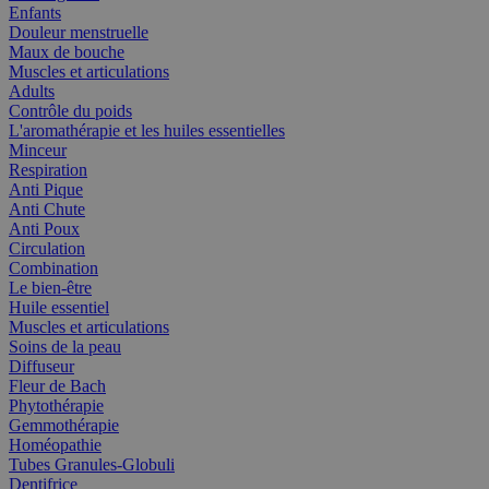
Enfants
Douleur menstruelle
Maux de bouche
Muscles et articulations
Adults
Contrôle du poids
L'aromathérapie et les huiles essentielles
Minceur
Respiration
Anti Pique
Anti Chute
Anti Poux
Circulation
Combination
Le bien-être
Huile essentiel
Muscles et articulations
Soins de la peau
Diffuseur
Fleur de Bach
Phytothérapie
Gemmothérapie
Homéopathie
Tubes Granules-Globuli
Dentifrice