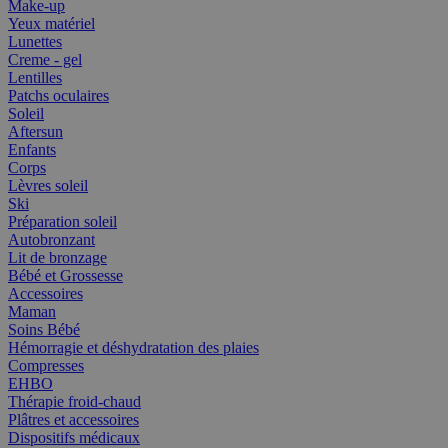
Make-up
Yeux matériel
Lunettes
Creme - gel
Lentilles
Patchs oculaires
Soleil
Aftersun
Enfants
Corps
Lèvres soleil
Ski
Préparation soleil
Autobronzant
Lit de bronzage
Bébé et Grossesse
Accessoires
Maman
Soins Bébé
Hémorragie et déshydratation des plaies
Compresses
EHBO
Thérapie froid-chaud
Plâtres et accessoires
Dispositifs médicaux