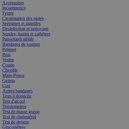
Accessoires
Incontinence
Feutre
Cicatrisation des plaies
Seringues et aiguilles
Desinfection et nettoyage
Sondes, baxter et cathéters
Pansement stérile
Bandages de soutien
Poignet
Bras
Ventre
Coude
Cheville
Main-Pouce
Genou
Cou
Autres bandages
Tests à domicile
Test d'alcool
Tensiometres
Test de masse grasse
Test de cholestérol
Test de drogue
Glucomètres