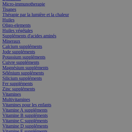
Micro-immunotherapie
Tisanes
Thérapie par la lumière et la chaleur
Huiles
Oligo-elements
Huiles végétales
Suppléments d'acides aminés
Mineraux
Calcium suppléments
Jode suppléments
Potassium suppléments
Cuivre suppléments
Magnésium suppléments
Sélénium suppléments
Silicium suppléments
Fer suppléments
Zinc suppléments
Vitamines
Multivitamines
Vitamines pour les enfants
Vitamine A suppléments
Vitamine B suppléments
Vitamine C suppléments
Vitamine D suppléments
Vitamine E suppléments