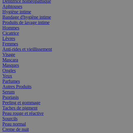
Dentifrice homéopathique
Aphtouses
Hygiène intime
Bandage d'hygiène intime
Produits de lavage intime
Hommes
Cicatrice
Lèvres
Femmes
Anti-rides et vieillissement
Visage
Mascara
Masques
Ongles
Yeux
Parfumes
Autres Produits
Serum
Psoriasis
Peeling et gommage
Taches de pigment
Peau rouge et réactive
Sourcils
Peau normal
Creme de nuit