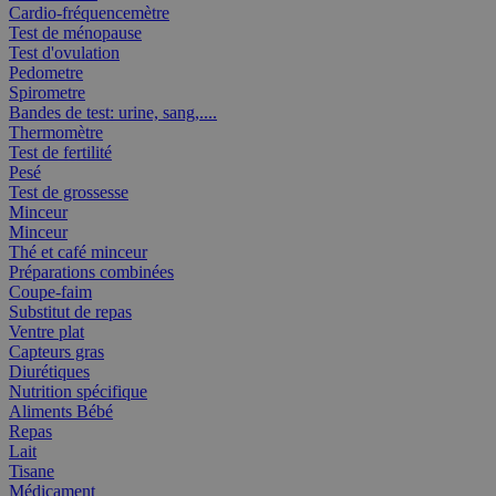
Cardio-fréquencemètre
Test de ménopause
Test d'ovulation
Pedometre
Spirometre
Bandes de test: urine, sang,....
Thermomètre
Test de fertilité
Pesé
Test de grossesse
Minceur
Minceur
Thé et café minceur
Préparations combinées
Coupe-faim
Substitut de repas
Ventre plat
Capteurs gras
Diurétiques
Nutrition spécifique
Aliments Bébé
Repas
Lait
Tisane
Médicament