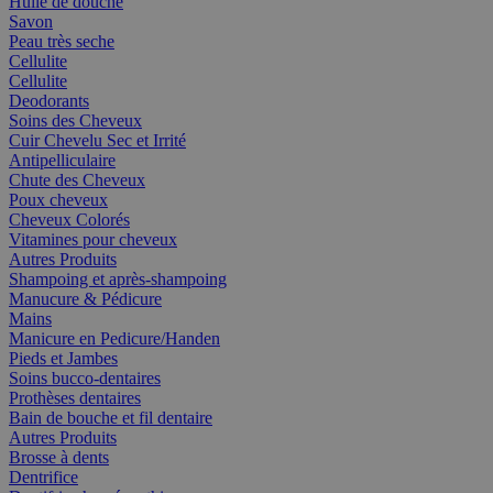
Huile de douche
Savon
Peau très seche
Cellulite
Cellulite
Deodorants
Soins des Cheveux
Cuir Chevelu Sec et Irrité
Antipelliculaire
Chute des Cheveux
Poux cheveux
Cheveux Colorés
Vitamines pour cheveux
Autres Produits
Shampoing et après-shampoing
Manucure & Pédicure
Mains
Manicure en Pedicure/Handen
Pieds et Jambes
Soins bucco-dentaires
Prothèses dentaires
Bain de bouche et fil dentaire
Autres Produits
Brosse à dents
Dentrifice