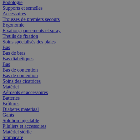
Podologie
Supports et semelles
Accessoires
Trousses de premiers secours
Ergonomie
Fixation, pansements et spray
Treuils de fixation
Soins spécialisés des plaies
Bas
Bas de bras
Bas diabétiques
Bas
Bas de contention
Bas de contention
Soins des cicatrices
Matériel
Aérosols et accessoires
Batteries
Brûlures
Diabetes materiaal
Gants
Solution injectable
Piluliers et accessoires
Matériel stérile
Stomacare