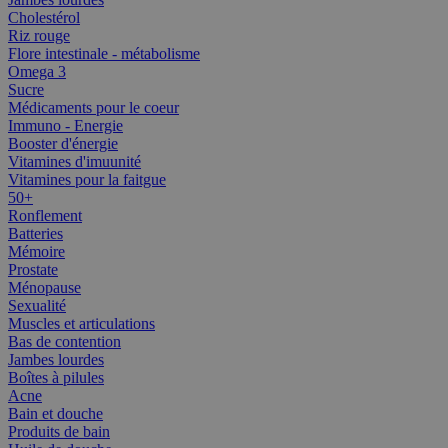
Cholestérol
Riz rouge
Flore intestinale - métabolisme
Omega 3
Sucre
Médicaments pour le coeur
Immuno - Energie
Booster d'énergie
Vitamines d'imuunité
Vitamines pour la faitgue
50+
Ronflement
Batteries
Mémoire
Prostate
Ménopause
Sexualité
Muscles et articulations
Bas de contention
Jambes lourdes
Boîtes à pilules
Acne
Bain et douche
Produits de bain