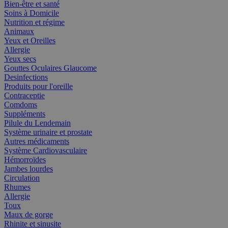
Bien-être et santé
Soins à Domicile
Nutrition et régime
Animaux
Yeux et Oreilles
Allergie
Yeux secs
Gouttes Oculaires Glaucome
Desinfections
Produits pour l'oreille
Contraceptie
Comdoms
Suppléments
Pilule du Lendemain
Système urinaire et prostate
Autres médicaments
Système Cardiovasculaire
Hémorroïdes
Jambes lourdes
Circulation
Rhumes
Allergie
Toux
Maux de gorge
Rhinite et sinusite