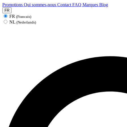
Promotions
Qui sommes-nous
Contact
FAQ
Marques
Blog
FR
FR
(Francais)
NL
(Nederlands)