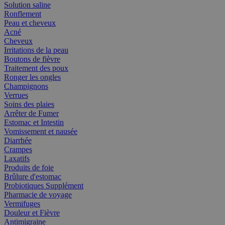
Solution saline
Ronflement
Peau et cheveux
Acné
Cheveux
Irritations de la peau
Boutons de fièvre
Traitement des poux
Ronger les ongles
Champignons
Verrues
Soins des plaies
Arrêter de Fumer
Estomac et Intestin
Vomissement et nausée
Diarrhée
Crampes
Laxatifs
Produits de foie
Brûlure d'estomac
Probiotiques Supplément
Pharmacie de voyage
Vermifuges
Douleur et Fièvre
Antimigraine