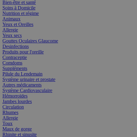
Bien-être et santé
Soins à Domicile
Nutrition et régime
Animaux
Yeux et Oreilles
Allergie
Yeux secs
Gouttes Oculaires Glaucome
Desinfections
Produits pour l'oreille
Contraceptie
Comdoms
Suppléments
Pilule du Lendemain
Système urinaire et prostate
Autres médicaments
Système Cardiovasculaire
Hémorroïdes
Jambes lourdes
Circulation
Rhumes
Allergie
Toux
Maux de gorge
Rhinite et sinusite