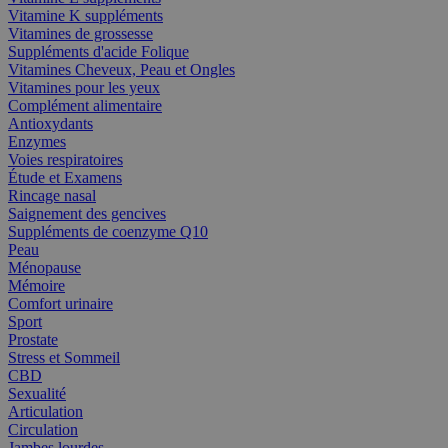
Vitamine K suppléments
Vitamines de grossesse
Suppléments d'acide Folique
Vitamines Cheveux, Peau et Ongles
Vitamines pour les yeux
Complément alimentaire
Antioxydants
Enzymes
Voies respiratoires
Étude et Examens
Rincage nasal
Saignement des gencives
Suppléments de coenzyme Q10
Peau
Ménopause
Mémoire
Comfort urinaire
Sport
Prostate
Stress et Sommeil
CBD
Sexualité
Articulation
Circulation
Jambes lourdes