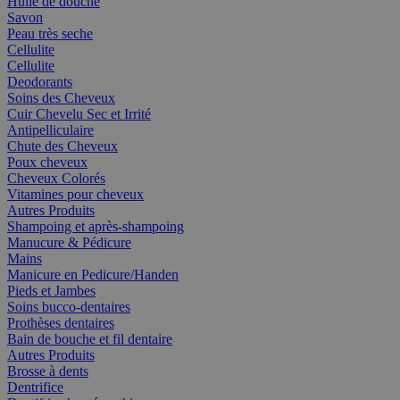
Huile de douche
Savon
Peau très seche
Cellulite
Cellulite
Deodorants
Soins des Cheveux
Cuir Chevelu Sec et Irrité
Antipelliculaire
Chute des Cheveux
Poux cheveux
Cheveux Colorés
Vitamines pour cheveux
Autres Produits
Shampoing et après-shampoing
Manucure & Pédicure
Mains
Manicure en Pedicure/Handen
Pieds et Jambes
Soins bucco-dentaires
Prothèses dentaires
Bain de bouche et fil dentaire
Autres Produits
Brosse à dents
Dentrifice