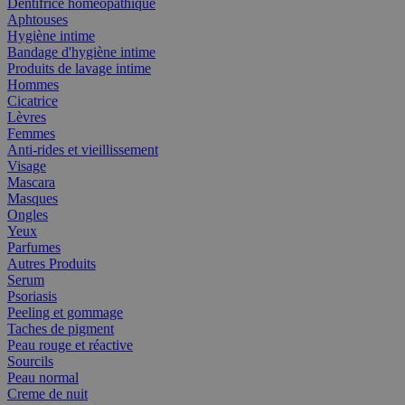
Dentifrice homéopathique
Aphtouses
Hygiène intime
Bandage d'hygiène intime
Produits de lavage intime
Hommes
Cicatrice
Lèvres
Femmes
Anti-rides et vieillissement
Visage
Mascara
Masques
Ongles
Yeux
Parfumes
Autres Produits
Serum
Psoriasis
Peeling et gommage
Taches de pigment
Peau rouge et réactive
Sourcils
Peau normal
Creme de nuit