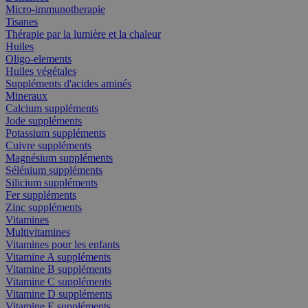
Micro-immunotherapie
Tisanes
Thérapie par la lumière et la chaleur
Huiles
Oligo-elements
Huiles végétales
Suppléments d'acides aminés
Mineraux
Calcium suppléments
Jode suppléments
Potassium suppléments
Cuivre suppléments
Magnésium suppléments
Sélénium suppléments
Silicium suppléments
Fer suppléments
Zinc suppléments
Vitamines
Multivitamines
Vitamines pour les enfants
Vitamine A suppléments
Vitamine B suppléments
Vitamine C suppléments
Vitamine D suppléments
Vitamine E suppléments