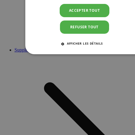
ACCEPTER TOUT
REFUSER TOUT
AFFICHER LES DÉTAILS
Suppléments
STRICTEMENT NÉCESSAIRES
PERFORMANCE
CIBLAGE
FONCTIONNALITÉ
Strictement nécessaires
Performance
Ciblage
Fonctionnalité
Les cookies strictement nécessaires habilitent des