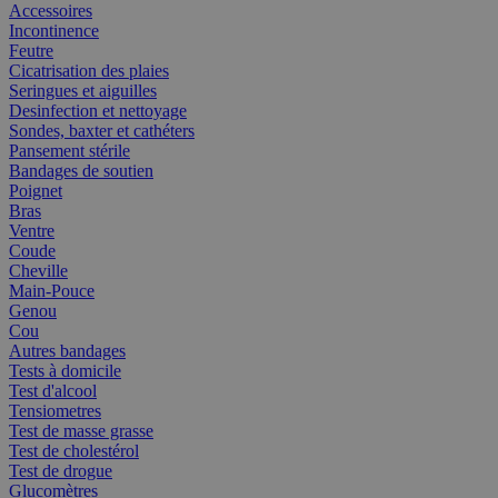
Accessoires
Incontinence
Feutre
Cicatrisation des plaies
Seringues et aiguilles
Desinfection et nettoyage
Sondes, baxter et cathéters
Pansement stérile
Bandages de soutien
Poignet
Bras
Ventre
Coude
Cheville
Main-Pouce
Genou
Cou
Autres bandages
Tests à domicile
Test d'alcool
Tensiometres
Test de masse grasse
Test de cholestérol
Test de drogue
Glucomètres