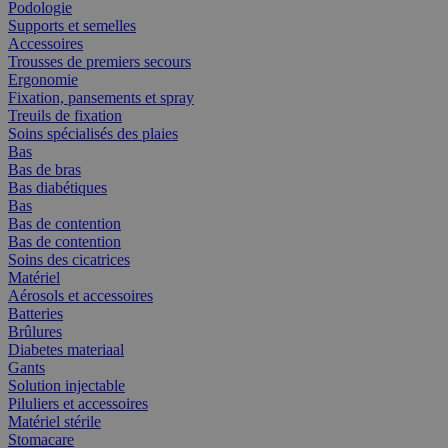
Podologie
Supports et semelles
Accessoires
Trousses de premiers secours
Ergonomie
Fixation, pansements et spray
Treuils de fixation
Soins spécialisés des plaies
Bas
Bas de bras
Bas diabétiques
Bas
Bas de contention
Bas de contention
Soins des cicatrices
Matériel
Aérosols et accessoires
Batteries
Brûlures
Diabetes materiaal
Gants
Solution injectable
Piluliers et accessoires
Matériel stérile
Stomacare