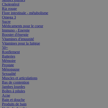
Cholestérol
Riz rouge
Flore intestinale - métabolisme
Omega 3
Sucre
Médicaments pour le coeur
Immuno - Energie
Booster d'énergie
Vitamines d'imuunité
Vitamines pour la faitgue
50+
Ronflement
Batteries
Mémoire
Prostate
Ménopause
Sexualité
Muscles et articulations
Bas de contention
Jambes lourdes
Boîtes à pilules
Acne
Bain et douche
Produits de bain