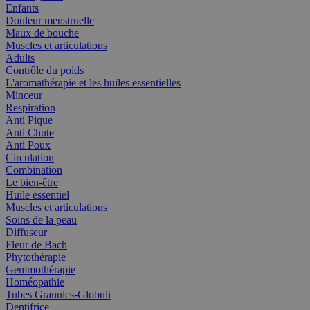
Enfants
Douleur menstruelle
Maux de bouche
Muscles et articulations
Adults
Contrôle du poids
L'aromathérapie et les huiles essentielles
Minceur
Respiration
Anti Pique
Anti Chute
Anti Poux
Circulation
Combination
Le bien-être
Huile essentiel
Muscles et articulations
Soins de la peau
Diffuseur
Fleur de Bach
Phytothérapie
Gemmothérapie
Homéopathie
Tubes Granules-Globuli
Dentifrice