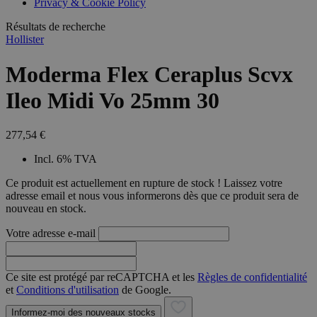
Privacy & Cookie Policy
combineren to
veel versc
gebruikerssess
Microsoft
analytische
Résultats de recherche
waardoor 
doeleinden.
kunnen w
Hollister
gevolgd.
Moderma Flex Ceraplus Scvx
Ileo Midi Vo 25mm 30
277,54 €
Incl. 6% TVA
Ce produit est actuellement en rupture de stock ! Laissez votre
adresse email et nous vous informerons dès que ce produit sera de
nouveau en stock.
Votre adresse e-mail
Ce site est protégé par reCAPTCHA et les
Règles de confidentialité
et
Conditions d'utilisation
de Google.
Informez-moi des nouveaux stocks