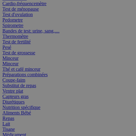
Cardio-fréquencemètre
Test de ménopause
Test d'ovulation
Pedometre
Spirometre
Bandes de test: urine, sang,....
Thermomètre
Test de fertilité
Pesé
Test de grossesse
Minceur
Minceur
Thé et café minceur
Préparations combinées
Coupe-faim
Substitut de repas
Ventre plat
Capteurs gras
Diurétiques
Nutrition spécifique
Aliments Bébé
Repas
Lait
Tisane
Médicament