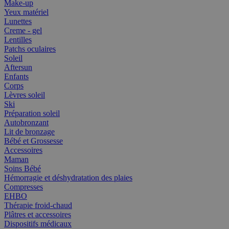
Make-up
Yeux matériel
Lunettes
Creme - gel
Lentilles
Patchs oculaires
Soleil
Aftersun
Enfants
Corps
Lèvres soleil
Ski
Préparation soleil
Autobronzant
Lit de bronzage
Bébé et Grossesse
Accessoires
Maman
Soins Bébé
Hémorragie et déshydratation des plaies
Compresses
EHBO
Thérapie froid-chaud
Plâtres et accessoires
Dispositifs médicaux