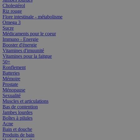
Cholestérol
Riz rouge
Flore intestinale - métabolisme
Omega 3
Sucre
Médicaments pour le coeur
Immuno - Energie
Booster d'énergie
Vitamines d'imuunité
Vitamines pour la faitgue
50+
Ronflement
Batteries
Mémoire
Prostate
Ménopause
Sexualité
Muscles et articulations
Bas de contention
Jambes lourdes
Boîtes à pilules
Acne
Bain et douche
Produits de bain