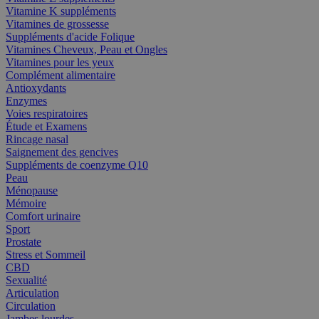
Vitamine K suppléments
Vitamines de grossesse
Suppléments d'acide Folique
Vitamines Cheveux, Peau et Ongles
Vitamines pour les yeux
Complément alimentaire
Antioxydants
Enzymes
Voies respiratoires
Étude et Examens
Rincage nasal
Saignement des gencives
Suppléments de coenzyme Q10
Peau
Ménopause
Mémoire
Comfort urinaire
Sport
Prostate
Stress et Sommeil
CBD
Sexualité
Articulation
Circulation
Jambes lourdes