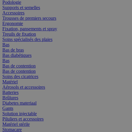
Podologie
Supports et semelles
Accessoires
Trousses de premiers secours
Ergonomie
Fixation, pansements et spray
Treuils de fixation
Soins spécialisés des plaies
Bas
Bas de bras
Bas diabétiques
Bas
Bas de contention
Bas de contention
Soins des cicatrices
Matériel
Aérosols et accessoires
Batteries
Brûlures
Diabetes materiaal
Gants
Solution injectable
Piluliers et accessoires
Matériel stérile
Stomacare