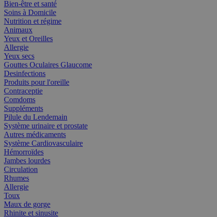
Bien-être et santé
Soins à Domicile
Nutrition et régime
Animaux
Yeux et Oreilles
Allergie
Yeux secs
Gouttes Oculaires Glaucome
Desinfections
Produits pour l'oreille
Contraceptie
Comdoms
Suppléments
Pilule du Lendemain
Système urinaire et prostate
Autres médicaments
Système Cardiovasculaire
Hémorroïdes
Jambes lourdes
Circulation
Rhumes
Allergie
Toux
Maux de gorge
Rhinite et sinusite