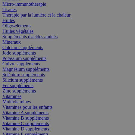
Micro-immunotherapie
Tisanes
Thérapie par la lumière et la chaleur
Huiles
Oligo-elements
Huiles végétales
Suppléments d'acides aminés
Mineraux
Calcium suppléments
Jode suppléments
Potassium suppléments
Cuivre suppléments
Magnésium suppléments
Sélénium suppléments
Silicium suppléments
Fer suppléments
Zinc suppléments
Vitamines
Multivitamines
Vitamines pour les enfants
Vitamine A suppléments
Vitamine B suppléments
Vitamine C suppléments
Vitamine D suppléments
Vitamine E suppléments