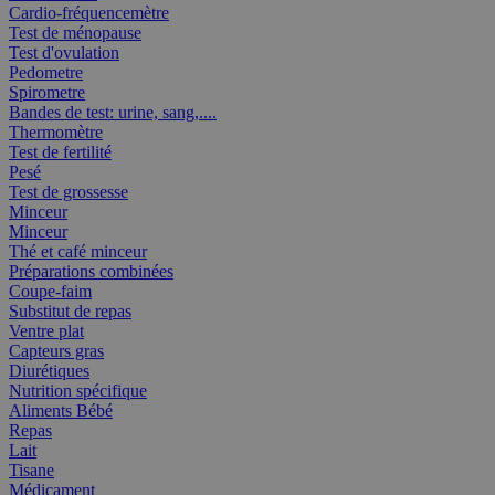
Cardio-fréquencemètre
Test de ménopause
Test d'ovulation
Pedometre
Spirometre
Bandes de test: urine, sang,....
Thermomètre
Test de fertilité
Pesé
Test de grossesse
Minceur
Minceur
Thé et café minceur
Préparations combinées
Coupe-faim
Substitut de repas
Ventre plat
Capteurs gras
Diurétiques
Nutrition spécifique
Aliments Bébé
Repas
Lait
Tisane
Médicament