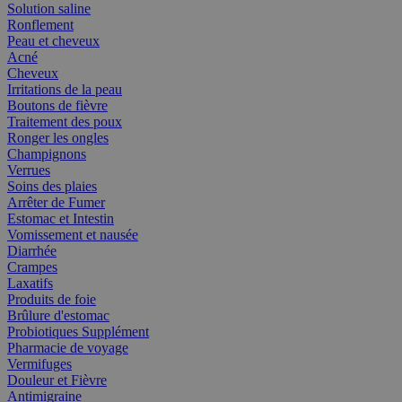
Solution saline
Ronflement
Peau et cheveux
Acné
Cheveux
Irritations de la peau
Boutons de fièvre
Traitement des poux
Ronger les ongles
Champignons
Verrues
Soins des plaies
Arrêter de Fumer
Estomac et Intestin
Vomissement et nausée
Diarrhée
Crampes
Laxatifs
Produits de foie
Brûlure d'estomac
Probiotiques Supplément
Pharmacie de voyage
Vermifuges
Douleur et Fièvre
Antimigraine