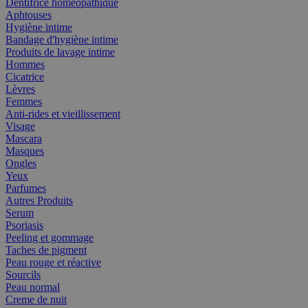
Dentifrice homéopathique
Aphtouses
Hygiène intime
Bandage d'hygiène intime
Produits de lavage intime
Hommes
Cicatrice
Lèvres
Femmes
Anti-rides et vieillissement
Visage
Mascara
Masques
Ongles
Yeux
Parfumes
Autres Produits
Serum
Psoriasis
Peeling et gommage
Taches de pigment
Peau rouge et réactive
Sourcils
Peau normal
Creme de nuit