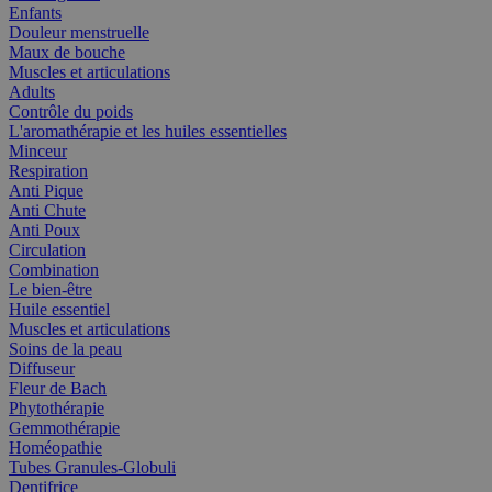
Enfants
Douleur menstruelle
Maux de bouche
Muscles et articulations
Adults
Contrôle du poids
L'aromathérapie et les huiles essentielles
Minceur
Respiration
Anti Pique
Anti Chute
Anti Poux
Circulation
Combination
Le bien-être
Huile essentiel
Muscles et articulations
Soins de la peau
Diffuseur
Fleur de Bach
Phytothérapie
Gemmothérapie
Homéopathie
Tubes Granules-Globuli
Dentifrice