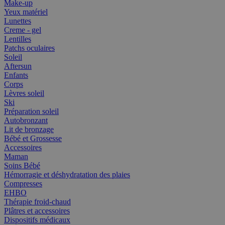
Make-up
Yeux matériel
Lunettes
Creme - gel
Lentilles
Patchs oculaires
Soleil
Aftersun
Enfants
Corps
Lèvres soleil
Ski
Préparation soleil
Autobronzant
Lit de bronzage
Bébé et Grossesse
Accessoires
Maman
Soins Bébé
Hémorragie et déshydratation des plaies
Compresses
EHBO
Thérapie froid-chaud
Plâtres et accessoires
Dispositifs médicaux