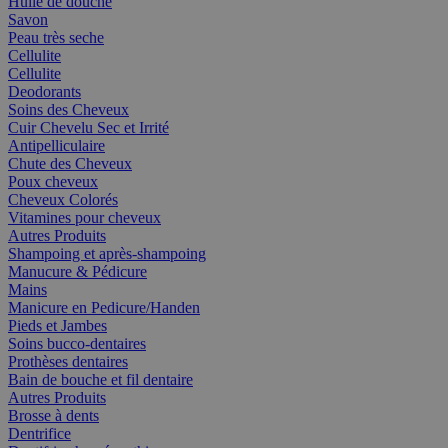
Huile de douche
Savon
Peau très seche
Cellulite
Cellulite
Deodorants
Soins des Cheveux
Cuir Chevelu Sec et Irrité
Antipelliculaire
Chute des Cheveux
Poux cheveux
Cheveux Colorés
Vitamines pour cheveux
Autres Produits
Shampoing et après-shampoing
Manucure & Pédicure
Mains
Manicure en Pedicure/Handen
Pieds et Jambes
Soins bucco-dentaires
Prothèses dentaires
Bain de bouche et fil dentaire
Autres Produits
Brosse à dents
Dentrifice