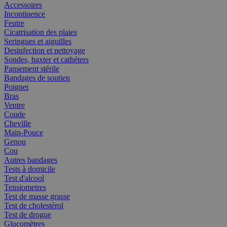
Accessoires
Incontinence
Feutre
Cicatrisation des plaies
Seringues et aiguilles
Desinfection et nettoyage
Sondes, baxter et cathéters
Pansement stérile
Bandages de soutien
Poignet
Bras
Ventre
Coude
Cheville
Main-Pouce
Genou
Cou
Autres bandages
Tests à domicile
Test d'alcool
Tensiometres
Test de masse grasse
Test de cholestérol
Test de drogue
Glucomètres