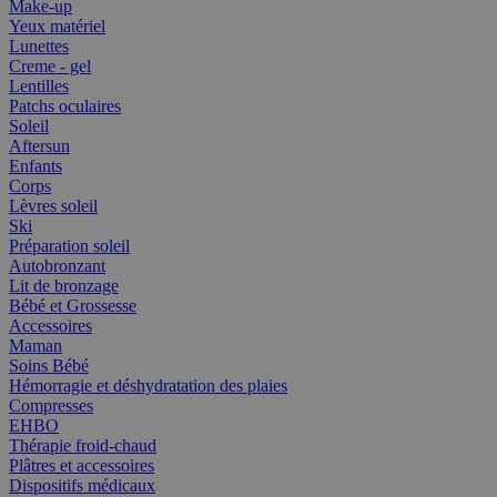
Make-up
Yeux matériel
Lunettes
Creme - gel
Lentilles
Patchs oculaires
Soleil
Aftersun
Enfants
Corps
Lèvres soleil
Ski
Préparation soleil
Autobronzant
Lit de bronzage
Bébé et Grossesse
Accessoires
Maman
Soins Bébé
Hémorragie et déshydratation des plaies
Compresses
EHBO
Thérapie froid-chaud
Plâtres et accessoires
Dispositifs médicaux