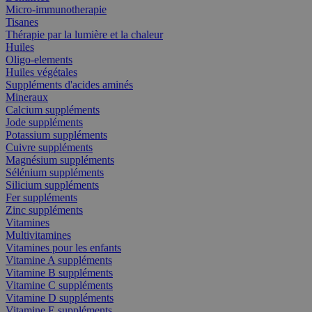
Micro-immunotherapie
Tisanes
Thérapie par la lumière et la chaleur
Huiles
Oligo-elements
Huiles végétales
Suppléments d'acides aminés
Mineraux
Calcium suppléments
Jode suppléments
Potassium suppléments
Cuivre suppléments
Magnésium suppléments
Sélénium suppléments
Silicium suppléments
Fer suppléments
Zinc suppléments
Vitamines
Multivitamines
Vitamines pour les enfants
Vitamine A suppléments
Vitamine B suppléments
Vitamine C suppléments
Vitamine D suppléments
Vitamine E suppléments