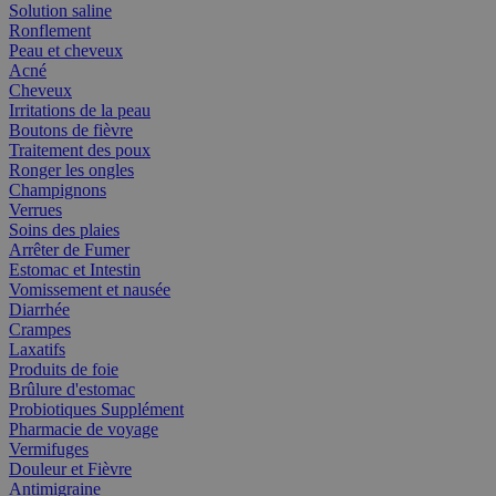
Solution saline
Ronflement
Peau et cheveux
Acné
Cheveux
Irritations de la peau
Boutons de fièvre
Traitement des poux
Ronger les ongles
Champignons
Verrues
Soins des plaies
Arrêter de Fumer
Estomac et Intestin
Vomissement et nausée
Diarrhée
Crampes
Laxatifs
Produits de foie
Brûlure d'estomac
Probiotiques Supplément
Pharmacie de voyage
Vermifuges
Douleur et Fièvre
Antimigraine