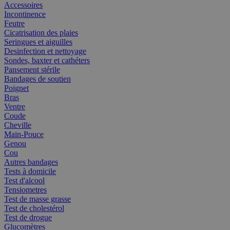
Accessoires
Incontinence
Feutre
Cicatrisation des plaies
Seringues et aiguilles
Desinfection et nettoyage
Sondes, baxter et cathéters
Pansement stérile
Bandages de soutien
Poignet
Bras
Ventre
Coude
Cheville
Main-Pouce
Genou
Cou
Autres bandages
Tests à domicile
Test d'alcool
Tensiometres
Test de masse grasse
Test de cholestérol
Test de drogue
Glucomètres