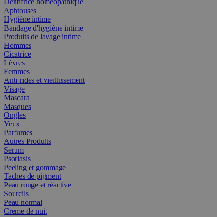
Dentifrice homéopathique
Aphtouses
Hygiène intime
Bandage d'hygiène intime
Produits de lavage intime
Hommes
Cicatrice
Lèvres
Femmes
Anti-rides et vieillissement
Visage
Mascara
Masques
Ongles
Yeux
Parfumes
Autres Produits
Serum
Psoriasis
Peeling et gommage
Taches de pigment
Peau rouge et réactive
Sourcils
Peau normal
Creme de nuit