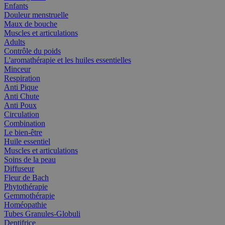
Enfants
Douleur menstruelle
Maux de bouche
Muscles et articulations
Adults
Contrôle du poids
L'aromathérapie et les huiles essentielles
Minceur
Respiration
Anti Pique
Anti Chute
Anti Poux
Circulation
Combination
Le bien-être
Huile essentiel
Muscles et articulations
Soins de la peau
Diffuseur
Fleur de Bach
Phytothérapie
Gemmothérapie
Homéopathie
Tubes Granules-Globuli
Dentifrice