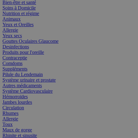
Bien-être et santé
Soins à Domicile
Nutrition et régime
Animaux
Yeux et Oreilles
Allergie
Yeux secs
Gouttes Oculaires Glaucome
Desinfections
Produits pour l'oreille
Contraceptie
Comdoms
Suppléments
Pilule du Lendemain
Système urinaire et prostate
Autres médicaments
Système Cardiovasculaire
Hémorroïdes
Jambes lourdes
Circulation
Rhumes
Allergie
Toux
Maux de gorge
Rhinite et sinusite