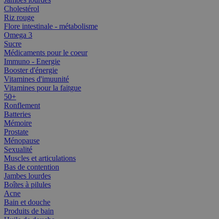
Cholestérol
Riz rouge
Flore intestinale - métabolisme
Omega 3
Sucre
Médicaments pour le coeur
Immuno - Energie
Booster d'énergie
Vitamines d'imuunité
Vitamines pour la faitgue
50+
Ronflement
Batteries
Mémoire
Prostate
Ménopause
Sexualité
Muscles et articulations
Bas de contention
Jambes lourdes
Boîtes à pilules
Acne
Bain et douche
Produits de bain