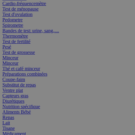
Cardio-fréquencemètre
Test de ménopause
Test d'ovulation
Pedometre
Spirometre
Bandes de test: urine, sang,....
Thermomètre
Test de fertilité
Pesé
Test de grossesse
Minceur
Minceur
Thé et café minceur
Préparations combinées
Coupe-faim
Substitut de repas
Ventre plat
Capteurs gras
Diurétiques
Nutrition spécifique
Aliments Bébé
Repas
Lait
Tisane
Médicament