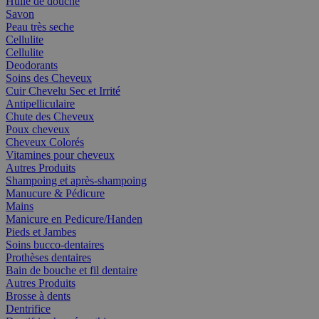
Huile de douche
Savon
Peau très seche
Cellulite
Cellulite
Deodorants
Soins des Cheveux
Cuir Chevelu Sec et Irrité
Antipelliculaire
Chute des Cheveux
Poux cheveux
Cheveux Colorés
Vitamines pour cheveux
Autres Produits
Shampoing et après-shampoing
Manucure & Pédicure
Mains
Manicure en Pedicure/Handen
Pieds et Jambes
Soins bucco-dentaires
Prothèses dentaires
Bain de bouche et fil dentaire
Autres Produits
Brosse à dents
Dentrifice