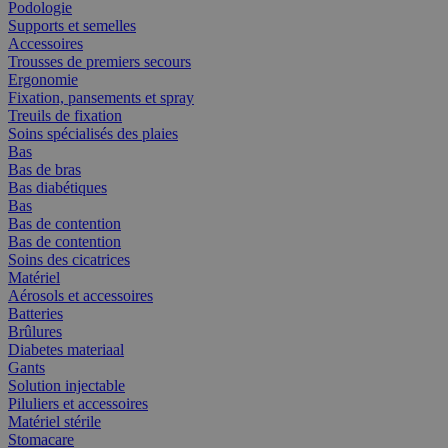
Podologie
Supports et semelles
Accessoires
Trousses de premiers secours
Ergonomie
Fixation, pansements et spray
Treuils de fixation
Soins spécialisés des plaies
Bas
Bas de bras
Bas diabétiques
Bas
Bas de contention
Bas de contention
Soins des cicatrices
Matériel
Aérosols et accessoires
Batteries
Brûlures
Diabetes materiaal
Gants
Solution injectable
Piluliers et accessoires
Matériel stérile
Stomacare