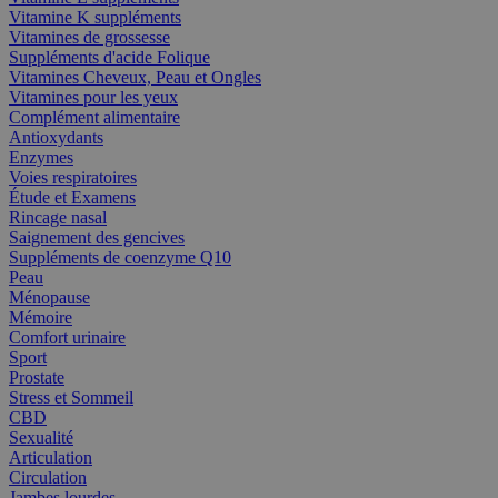
Vitamine K suppléments
Vitamines de grossesse
Suppléments d'acide Folique
Vitamines Cheveux, Peau et Ongles
Vitamines pour les yeux
Complément alimentaire
Antioxydants
Enzymes
Voies respiratoires
Étude et Examens
Rincage nasal
Saignement des gencives
Suppléments de coenzyme Q10
Peau
Ménopause
Mémoire
Comfort urinaire
Sport
Prostate
Stress et Sommeil
CBD
Sexualité
Articulation
Circulation
Jambes lourdes