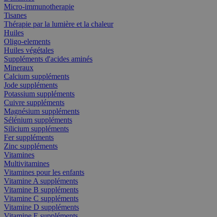
Micro-immunotherapie
Tisanes
Thérapie par la lumière et la chaleur
Huiles
Oligo-elements
Huiles végétales
Suppléments d'acides aminés
Mineraux
Calcium suppléments
Jode suppléments
Potassium suppléments
Cuivre suppléments
Magnésium suppléments
Sélénium suppléments
Silicium suppléments
Fer suppléments
Zinc suppléments
Vitamines
Multivitamines
Vitamines pour les enfants
Vitamine A suppléments
Vitamine B suppléments
Vitamine C suppléments
Vitamine D suppléments
Vitamine E suppléments