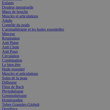
Enfants
Douleur menstruelle
Maux de bouche
Muscles et articulations
Adults
Contrôle du poids
L'aromathérapie et les huiles essentielles
Minceur
Respiration
Anti Pique
Anti Chute
Anti Poux
Circulation
Combination
Le bien-être
Huile essentiel
Muscles et articulations
Soins de la peau
Diffuseur
Fleur de Bach
Phytothérapie
Gemmothérapie
Homéopathie
Tubes Granules-Globuli
Dentifrice