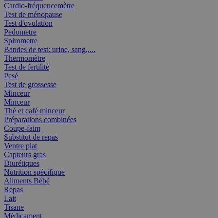
Cardio-fréquencemètre
Test de ménopause
Test d'ovulation
Pedometre
Spirometre
Bandes de test: urine, sang,....
Thermomètre
Test de fertilité
Pesé
Test de grossesse
Minceur
Minceur
Thé et café minceur
Préparations combinées
Coupe-faim
Substitut de repas
Ventre plat
Capteurs gras
Diurétiques
Nutrition spécifique
Aliments Bébé
Repas
Lait
Tisane
Médicament