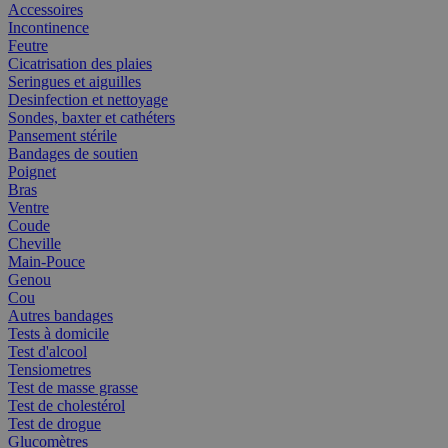
Accessoires
Incontinence
Feutre
Cicatrisation des plaies
Seringues et aiguilles
Desinfection et nettoyage
Sondes, baxter et cathéters
Pansement stérile
Bandages de soutien
Poignet
Bras
Ventre
Coude
Cheville
Main-Pouce
Genou
Cou
Autres bandages
Tests à domicile
Test d'alcool
Tensiometres
Test de masse grasse
Test de cholestérol
Test de drogue
Glucomètres