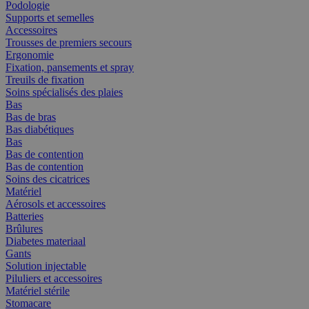
Podologie
Supports et semelles
Accessoires
Trousses de premiers secours
Ergonomie
Fixation, pansements et spray
Treuils de fixation
Soins spécialisés des plaies
Bas
Bas de bras
Bas diabétiques
Bas
Bas de contention
Bas de contention
Soins des cicatrices
Matériel
Aérosols et accessoires
Batteries
Brûlures
Diabetes materiaal
Gants
Solution injectable
Piluliers et accessoires
Matériel stérile
Stomacare