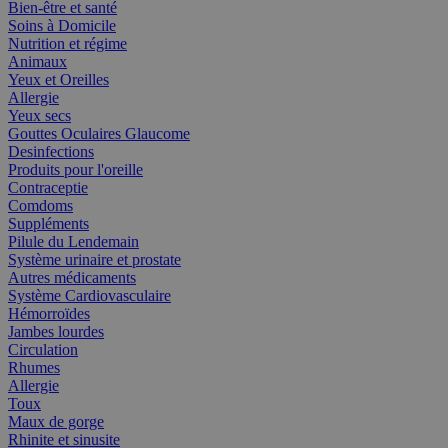
Bien-être et santé
Soins à Domicile
Nutrition et régime
Animaux
Yeux et Oreilles
Allergie
Yeux secs
Gouttes Oculaires Glaucome
Desinfections
Produits pour l'oreille
Contraceptie
Comdoms
Suppléments
Pilule du Lendemain
Système urinaire et prostate
Autres médicaments
Système Cardiovasculaire
Hémorroïdes
Jambes lourdes
Circulation
Rhumes
Allergie
Toux
Maux de gorge
Rhinite et sinusite