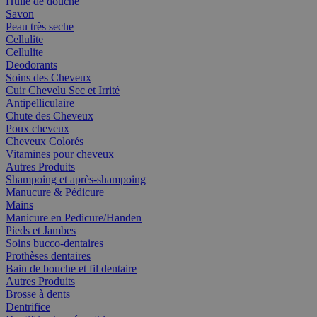
Huile de douche
Savon
Peau très seche
Cellulite
Cellulite
Deodorants
Soins des Cheveux
Cuir Chevelu Sec et Irrité
Antipelliculaire
Chute des Cheveux
Poux cheveux
Cheveux Colorés
Vitamines pour cheveux
Autres Produits
Shampoing et après-shampoing
Manucure & Pédicure
Mains
Manicure en Pedicure/Handen
Pieds et Jambes
Soins bucco-dentaires
Prothèses dentaires
Bain de bouche et fil dentaire
Autres Produits
Brosse à dents
Dentrifice