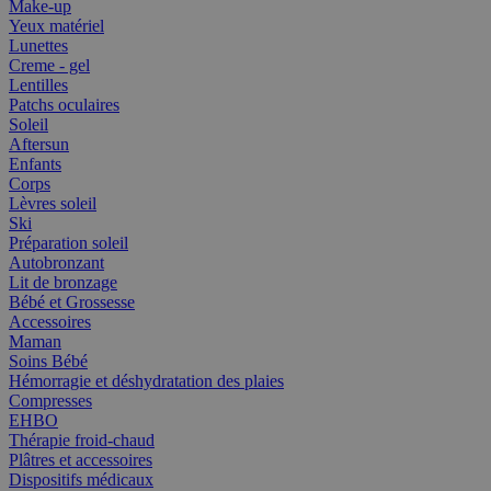
Make-up
Yeux matériel
Lunettes
Creme - gel
Lentilles
Patchs oculaires
Soleil
Aftersun
Enfants
Corps
Lèvres soleil
Ski
Préparation soleil
Autobronzant
Lit de bronzage
Bébé et Grossesse
Accessoires
Maman
Soins Bébé
Hémorragie et déshydratation des plaies
Compresses
EHBO
Thérapie froid-chaud
Plâtres et accessoires
Dispositifs médicaux