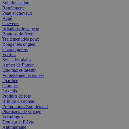
Solution saline
Ronflement
Peau et cheveux
Acné
Cheveux
Irritations de la peau
Boutons de fièvre
Traitement des poux
Ronger les ongles
Champignons
Verrues
Soins des plaies
Arrêter de Fumer
Estomac et Intestin
Vomissement et nausée
Diarrhée
Crampes
Laxatifs
Produits de foie
Brûlure d'estomac
Probiotiques Supplément
Pharmacie de voyage
Vermifuges
Douleur et Fièvre
Antimigraine