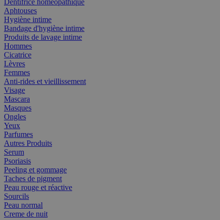
Dentifrice homéopathique
Aphtouses
Hygiène intime
Bandage d'hygiène intime
Produits de lavage intime
Hommes
Cicatrice
Lèvres
Femmes
Anti-rides et vieillissement
Visage
Mascara
Masques
Ongles
Yeux
Parfumes
Autres Produits
Serum
Psoriasis
Peeling et gommage
Taches de pigment
Peau rouge et réactive
Sourcils
Peau normal
Creme de nuit