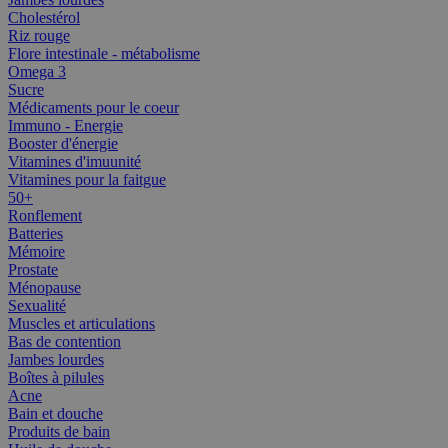
Cholestérol
Riz rouge
Flore intestinale - métabolisme
Omega 3
Sucre
Médicaments pour le coeur
Immuno - Energie
Booster d'énergie
Vitamines d'imuunité
Vitamines pour la faitgue
50+
Ronflement
Batteries
Mémoire
Prostate
Ménopause
Sexualité
Muscles et articulations
Bas de contention
Jambes lourdes
Boîtes à pilules
Acne
Bain et douche
Produits de bain