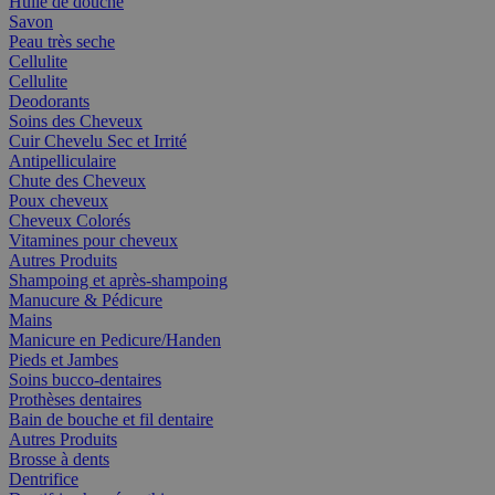
Huile de douche
Savon
Peau très seche
Cellulite
Cellulite
Deodorants
Soins des Cheveux
Cuir Chevelu Sec et Irrité
Antipelliculaire
Chute des Cheveux
Poux cheveux
Cheveux Colorés
Vitamines pour cheveux
Autres Produits
Shampoing et après-shampoing
Manucure & Pédicure
Mains
Manicure en Pedicure/Handen
Pieds et Jambes
Soins bucco-dentaires
Prothèses dentaires
Bain de bouche et fil dentaire
Autres Produits
Brosse à dents
Dentrifice