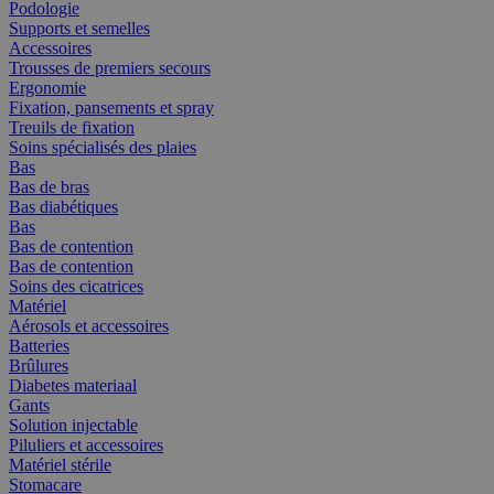
Podologie
Supports et semelles
Accessoires
Trousses de premiers secours
Ergonomie
Fixation, pansements et spray
Treuils de fixation
Soins spécialisés des plaies
Bas
Bas de bras
Bas diabétiques
Bas
Bas de contention
Bas de contention
Soins des cicatrices
Matériel
Aérosols et accessoires
Batteries
Brûlures
Diabetes materiaal
Gants
Solution injectable
Piluliers et accessoires
Matériel stérile
Stomacare