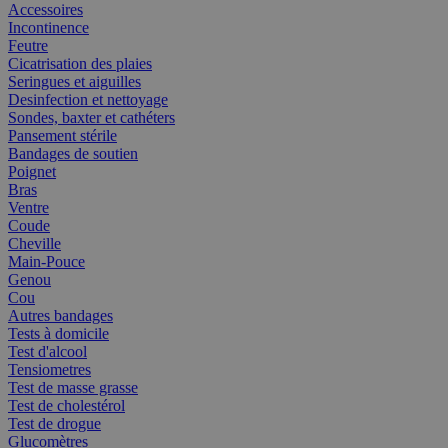
Accessoires
Incontinence
Feutre
Cicatrisation des plaies
Seringues et aiguilles
Desinfection et nettoyage
Sondes, baxter et cathéters
Pansement stérile
Bandages de soutien
Poignet
Bras
Ventre
Coude
Cheville
Main-Pouce
Genou
Cou
Autres bandages
Tests à domicile
Test d'alcool
Tensiometres
Test de masse grasse
Test de cholestérol
Test de drogue
Glucomètres