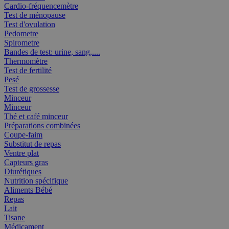
Cardio-fréquencemètre
Test de ménopause
Test d'ovulation
Pedometre
Spirometre
Bandes de test: urine, sang,....
Thermomètre
Test de fertilité
Pesé
Test de grossesse
Minceur
Minceur
Thé et café minceur
Préparations combinées
Coupe-faim
Substitut de repas
Ventre plat
Capteurs gras
Diurétiques
Nutrition spécifique
Aliments Bébé
Repas
Lait
Tisane
Médicament