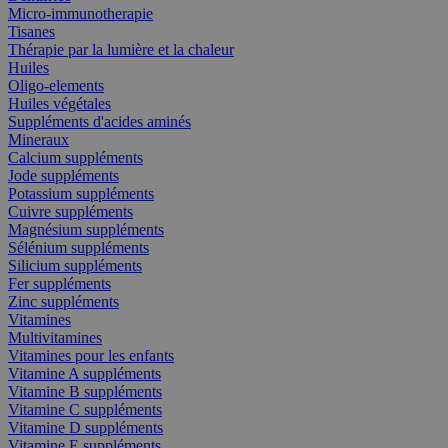
Micro-immunotherapie
Tisanes
Thérapie par la lumière et la chaleur
Huiles
Oligo-elements
Huiles végétales
Suppléments d'acides aminés
Mineraux
Calcium suppléments
Jode suppléments
Potassium suppléments
Cuivre suppléments
Magnésium suppléments
Sélénium suppléments
Silicium suppléments
Fer suppléments
Zinc suppléments
Vitamines
Multivitamines
Vitamines pour les enfants
Vitamine A suppléments
Vitamine B suppléments
Vitamine C suppléments
Vitamine D suppléments
Vitamine E suppléments