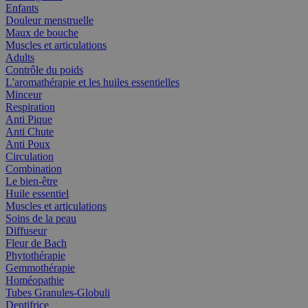
Enfants
Douleur menstruelle
Maux de bouche
Muscles et articulations
Adults
Contrôle du poids
L'aromathérapie et les huiles essentielles
Minceur
Respiration
Anti Pique
Anti Chute
Anti Poux
Circulation
Combination
Le bien-être
Huile essentiel
Muscles et articulations
Soins de la peau
Diffuseur
Fleur de Bach
Phytothérapie
Gemmothérapie
Homéopathie
Tubes Granules-Globuli
Dentifrice