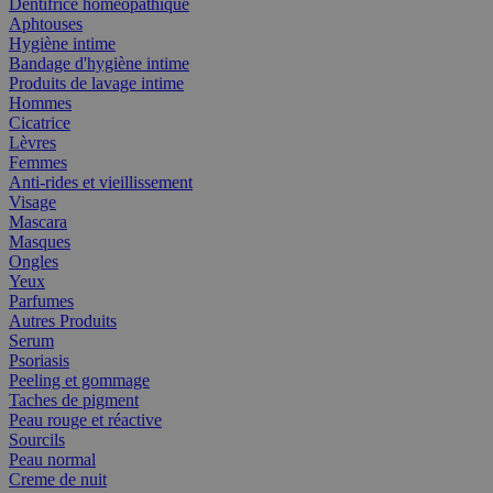
Dentifrice homéopathique
Aphtouses
Hygiène intime
Bandage d'hygiène intime
Produits de lavage intime
Hommes
Cicatrice
Lèvres
Femmes
Anti-rides et vieillissement
Visage
Mascara
Masques
Ongles
Yeux
Parfumes
Autres Produits
Serum
Psoriasis
Peeling et gommage
Taches de pigment
Peau rouge et réactive
Sourcils
Peau normal
Creme de nuit