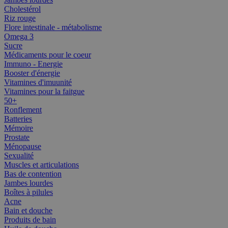
Cholestérol
Riz rouge
Flore intestinale - métabolisme
Omega 3
Sucre
Médicaments pour le coeur
Immuno - Energie
Booster d'énergie
Vitamines d'imuunité
Vitamines pour la faitgue
50+
Ronflement
Batteries
Mémoire
Prostate
Ménopause
Sexualité
Muscles et articulations
Bas de contention
Jambes lourdes
Boîtes à pilules
Acne
Bain et douche
Produits de bain