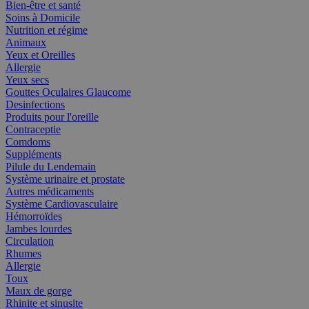
Bien-être et santé
Soins à Domicile
Nutrition et régime
Animaux
Yeux et Oreilles
Allergie
Yeux secs
Gouttes Oculaires Glaucome
Desinfections
Produits pour l'oreille
Contraceptie
Comdoms
Suppléments
Pilule du Lendemain
Système urinaire et prostate
Autres médicaments
Système Cardiovasculaire
Hémorroïdes
Jambes lourdes
Circulation
Rhumes
Allergie
Toux
Maux de gorge
Rhinite et sinusite