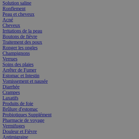
Solution saline
Ronflement
Peau et cheveux
Acné
Cheveux
Irritations de la peau
Boutons de fièvre
Traitement des poux
Ronger les ongles
Champignons
Verrues
Soins des plaies
Arrêter de Fumer
Estomac et Intestin
Vomissement et nausée
Diarrhée
Crampes
Laxatifs
Produits de foie
Brûlure d'estomac
Probiotiques Supplément
Pharmacie de voyage
Vermifuges
Douleur et Fièvre
Antimigraine