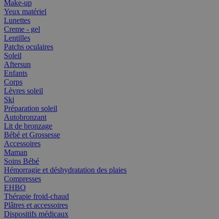
Make-up
Yeux matériel
Lunettes
Creme - gel
Lentilles
Patchs oculaires
Soleil
Aftersun
Enfants
Corps
Lèvres soleil
Ski
Préparation soleil
Autobronzant
Lit de bronzage
Bébé et Grossesse
Accessoires
Maman
Soins Bébé
Hémorragie et déshydratation des plaies
Compresses
EHBO
Thérapie froid-chaud
Plâtres et accessoires
Dispositifs médicaux