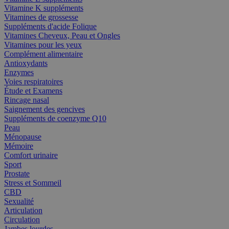
Vitamine K suppléments
Vitamines de grossesse
Suppléments d'acide Folique
Vitamines Cheveux, Peau et Ongles
Vitamines pour les yeux
Complément alimentaire
Antioxydants
Enzymes
Voies respiratoires
Étude et Examens
Rincage nasal
Saignement des gencives
Suppléments de coenzyme Q10
Peau
Ménopause
Mémoire
Comfort urinaire
Sport
Prostate
Stress et Sommeil
CBD
Sexualité
Articulation
Circulation
Jambes lourdes