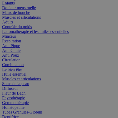
Enfants
Douleur menstruelle
Maux de bouche
Muscles et articulations
Adults
Contrôle du poids
L'aromathérapie et les huiles essentielles
Minceur
Respiration
Anti Pique
Anti Chute
Anti Poux
Circulation
Combination
Le bien-être
Huile essentiel
Muscles et articulations
Soins de la peau
Diffuseur
Fleur de Bach
Phytothérapie
Gemmothérapie
Homéopathie
Tubes Granules-Globuli
Dentifrice