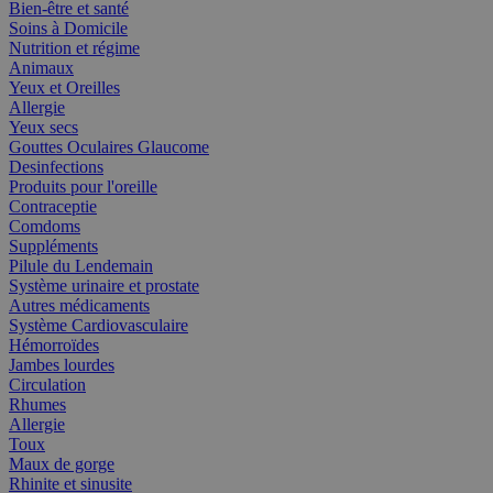
Bien-être et santé
Soins à Domicile
Nutrition et régime
Animaux
Yeux et Oreilles
Allergie
Yeux secs
Gouttes Oculaires Glaucome
Desinfections
Produits pour l'oreille
Contraceptie
Comdoms
Suppléments
Pilule du Lendemain
Système urinaire et prostate
Autres médicaments
Système Cardiovasculaire
Hémorroïdes
Jambes lourdes
Circulation
Rhumes
Allergie
Toux
Maux de gorge
Rhinite et sinusite