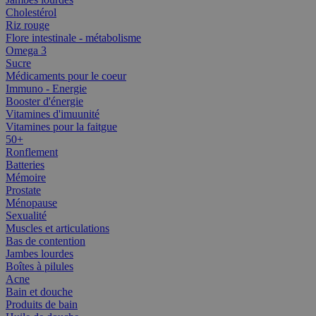
Cholestérol
Riz rouge
Flore intestinale - métabolisme
Omega 3
Sucre
Médicaments pour le coeur
Immuno - Energie
Booster d'énergie
Vitamines d'imuunité
Vitamines pour la faitgue
50+
Ronflement
Batteries
Mémoire
Prostate
Ménopause
Sexualité
Muscles et articulations
Bas de contention
Jambes lourdes
Boîtes à pilules
Acne
Bain et douche
Produits de bain