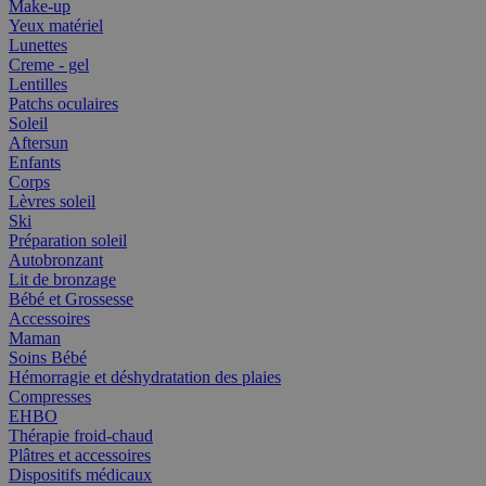
Make-up
Yeux matériel
Lunettes
Creme - gel
Lentilles
Patchs oculaires
Soleil
Aftersun
Enfants
Corps
Lèvres soleil
Ski
Préparation soleil
Autobronzant
Lit de bronzage
Bébé et Grossesse
Accessoires
Maman
Soins Bébé
Hémorragie et déshydratation des plaies
Compresses
EHBO
Thérapie froid-chaud
Plâtres et accessoires
Dispositifs médicaux