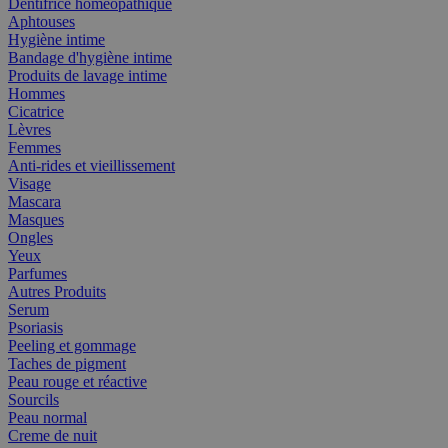
Dentifrice homéopathique
Aphtouses
Hygiène intime
Bandage d'hygiène intime
Produits de lavage intime
Hommes
Cicatrice
Lèvres
Femmes
Anti-rides et vieillissement
Visage
Mascara
Masques
Ongles
Yeux
Parfumes
Autres Produits
Serum
Psoriasis
Peeling et gommage
Taches de pigment
Peau rouge et réactive
Sourcils
Peau normal
Creme de nuit