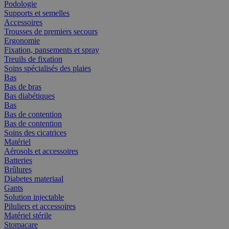
Podologie
Supports et semelles
Accessoires
Trousses de premiers secours
Ergonomie
Fixation, pansements et spray
Treuils de fixation
Soins spécialisés des plaies
Bas
Bas de bras
Bas diabétiques
Bas
Bas de contention
Bas de contention
Soins des cicatrices
Matériel
Aérosols et accessoires
Batteries
Brûlures
Diabetes materiaal
Gants
Solution injectable
Piluliers et accessoires
Matériel stérile
Stomacare