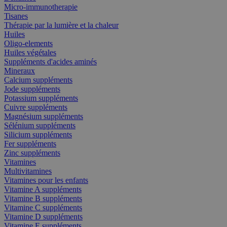
Micro-immunotherapie
Tisanes
Thérapie par la lumière et la chaleur
Huiles
Oligo-elements
Huiles végétales
Suppléments d'acides aminés
Mineraux
Calcium suppléments
Jode suppléments
Potassium suppléments
Cuivre suppléments
Magnésium suppléments
Sélénium suppléments
Silicium suppléments
Fer suppléments
Zinc suppléments
Vitamines
Multivitamines
Vitamines pour les enfants
Vitamine A suppléments
Vitamine B suppléments
Vitamine C suppléments
Vitamine D suppléments
Vitamine E suppléments