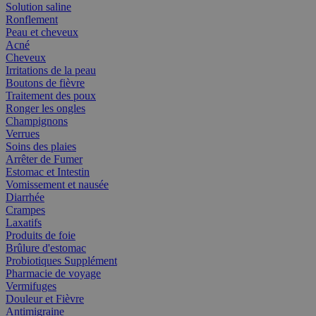
Solution saline
Ronflement
Peau et cheveux
Acné
Cheveux
Irritations de la peau
Boutons de fièvre
Traitement des poux
Ronger les ongles
Champignons
Verrues
Soins des plaies
Arrêter de Fumer
Estomac et Intestin
Vomissement et nausée
Diarrhée
Crampes
Laxatifs
Produits de foie
Brûlure d'estomac
Probiotiques Supplément
Pharmacie de voyage
Vermifuges
Douleur et Fièvre
Antimigraine