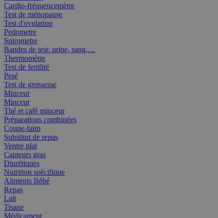
Cardio-fréquencemètre
Test de ménopause
Test d'ovulation
Pedometre
Spirometre
Bandes de test: urine, sang,....
Thermomètre
Test de fertilité
Pesé
Test de grossesse
Minceur
Minceur
Thé et café minceur
Préparations combinées
Coupe-faim
Substitut de repas
Ventre plat
Capteurs gras
Diurétiques
Nutrition spécifique
Aliments Bébé
Repas
Lait
Tisane
Médicament