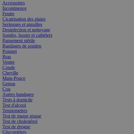
Accessoires
Incontinence
Feutre
Cicatrisation des plaies
Seringues et aiguilles
Desinfection et nettoyage
Sondes, baxter et cathéters
Pansement stérile
Bandages de soutien
Poignet
Bras
Ventre
Coude
Cheville
Main-Pouce
Genou
Cou
Autres bandages
Tests à domicile
Test d'alcool
Tensiometres
Test de masse grasse
Test de cholestérol
Test de drogue
Glucomètres