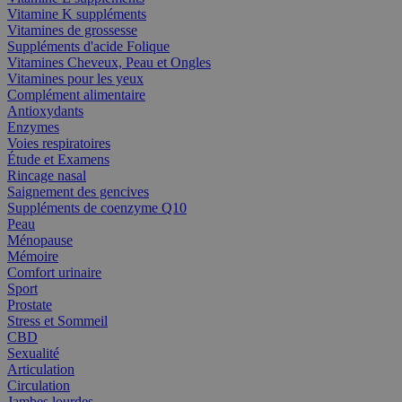
Vitamine K suppléments
Vitamines de grossesse
Suppléments d'acide Folique
Vitamines Cheveux, Peau et Ongles
Vitamines pour les yeux
Complément alimentaire
Antioxydants
Enzymes
Voies respiratoires
Étude et Examens
Rincage nasal
Saignement des gencives
Suppléments de coenzyme Q10
Peau
Ménopause
Mémoire
Comfort urinaire
Sport
Prostate
Stress et Sommeil
CBD
Sexualité
Articulation
Circulation
Jambes lourdes