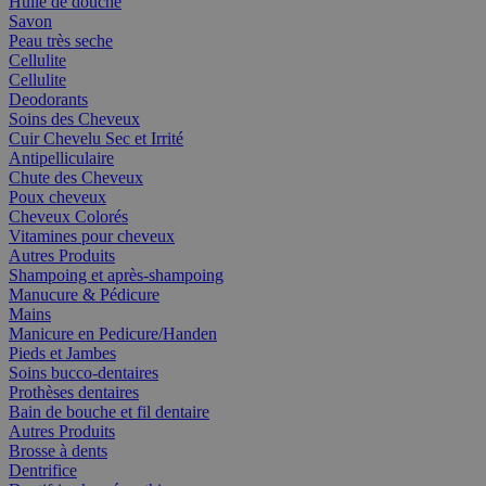
Huile de douche
Savon
Peau très seche
Cellulite
Cellulite
Deodorants
Soins des Cheveux
Cuir Chevelu Sec et Irrité
Antipelliculaire
Chute des Cheveux
Poux cheveux
Cheveux Colorés
Vitamines pour cheveux
Autres Produits
Shampoing et après-shampoing
Manucure & Pédicure
Mains
Manicure en Pedicure/Handen
Pieds et Jambes
Soins bucco-dentaires
Prothèses dentaires
Bain de bouche et fil dentaire
Autres Produits
Brosse à dents
Dentrifice