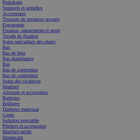
Podologie
Supports et semelles
Accessoires
Trousses de premiers secours
Ergonomie
Fixation, pansements et spray
Treuils de fixation
Soins spécialisés des plaies
Bas
Bas de bras
Bas diabétiques
Bas
Bas de contention
Bas de contention
Soins des cicatrices
Matériel
Aérosols et accessoires
Batteries
Brûlures
Diabetes materiaal
Gants
Solution injectable
Piluliers et accessoires
Matériel stérile
Stomacare