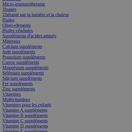
Micro-immunotherapie
Tisanes
Thérapie par la lumière et la chaleur
Huiles
Oligo-elements
Huiles végétales
Suppléments d'acides aminés
Mineraux
Calcium suppléments
Jode suppléments
Potassium suppléments
Cuivre suppléments
Magnésium suppléments
Sélénium suppléments
Silicium suppléments
Fer suppléments
Zinc suppléments
Vitamines
Multivitamines
Vitamines pour les enfants
Vitamine A suppléments
Vitamine B suppléments
Vitamine C suppléments
Vitamine D suppléments
Vitamine E suppléments