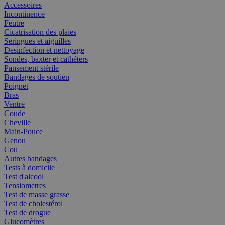
Accessoires
Incontinence
Feutre
Cicatrisation des plaies
Seringues et aiguilles
Desinfection et nettoyage
Sondes, baxter et cathéters
Pansement stérile
Bandages de soutien
Poignet
Bras
Ventre
Coude
Cheville
Main-Pouce
Genou
Cou
Autres bandages
Tests à domicile
Test d'alcool
Tensiometres
Test de masse grasse
Test de cholestérol
Test de drogue
Glucomètres