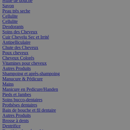
Huile de douche
Savon
Peau très seche
Cellulite
Cellulite
Deodorants
Soins des Cheveux
Cuir Chevelu Sec et Irrité
Antipelliculaire
Chute des Cheveux
Poux cheveux
Cheveux Colorés
Vitamines pour cheveux
Autres Produits
Shampoing et après-shampoing
Manucure & Pédicure
Mains
Manicure en Pedicure/Handen
Pieds et Jambes
Soins bucco-dentaires
Prothèses dentaires
Bain de bouche et fil dentaire
Autres Produits
Brosse à dents
Dentrifice