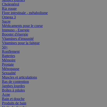
Cholestérol
Riz rouge
Flore intestinale - métabolisme
Omega 3
Sucre
Médicaments pour le coeur
Immuno - Energie
Booster d'énergie
Vitamines d'imuunité
Vitamines pour la faitgue
50+
Ronflement
Batteries
Mémoire
Prostate
Ménopause
Sexualité
Muscles et articulations
Bas de contention
Jambes lourdes
Boîtes à pilules
Acne
Bain et douche
Produits de bain