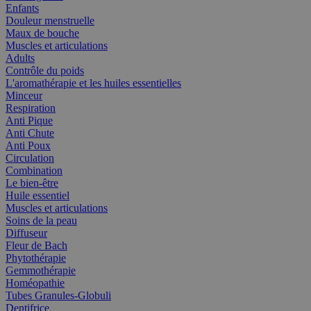
Enfants
Douleur menstruelle
Maux de bouche
Muscles et articulations
Adults
Contrôle du poids
L'aromathérapie et les huiles essentielles
Minceur
Respiration
Anti Pique
Anti Chute
Anti Poux
Circulation
Combination
Le bien-être
Huile essentiel
Muscles et articulations
Soins de la peau
Diffuseur
Fleur de Bach
Phytothérapie
Gemmothérapie
Homéopathie
Tubes Granules-Globuli
Dentifrice