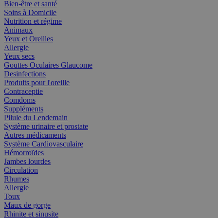
Bien-être et santé
Soins à Domicile
Nutrition et régime
Animaux
Yeux et Oreilles
Allergie
Yeux secs
Gouttes Oculaires Glaucome
Desinfections
Produits pour l'oreille
Contraceptie
Comdoms
Suppléments
Pilule du Lendemain
Système urinaire et prostate
Autres médicaments
Système Cardiovasculaire
Hémorroïdes
Jambes lourdes
Circulation
Rhumes
Allergie
Toux
Maux de gorge
Rhinite et sinusite