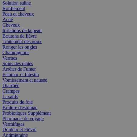
Solution saline
Ronflement
Peau et cheveux
Acné
Cheveux
Irritations de la peau
Boutons de fièvre
Traitement des poux
Ronger les ongles
Champignons
Verrues
Soins des plaies
Arrêter de Fumer
Estomac et Intestin
Vomissement et nausée
Diarrhée
Crampes
Laxatifs
Produits de foie
Brûlure d'estomac
Probiotiques Supplément
Pharmacie de voyage
Vermifuges
Douleur et Fièvre
Antimigraine