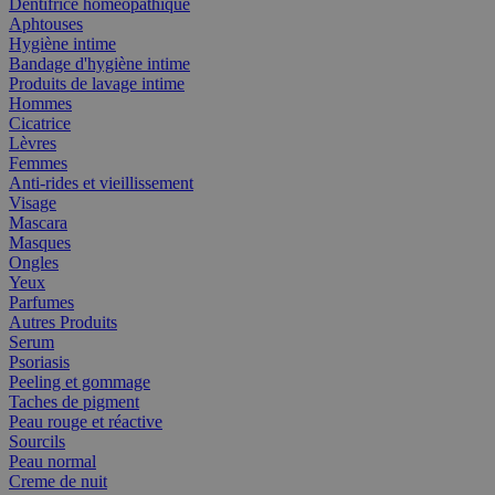
Dentifrice homéopathique
Aphtouses
Hygiène intime
Bandage d'hygiène intime
Produits de lavage intime
Hommes
Cicatrice
Lèvres
Femmes
Anti-rides et vieillissement
Visage
Mascara
Masques
Ongles
Yeux
Parfumes
Autres Produits
Serum
Psoriasis
Peeling et gommage
Taches de pigment
Peau rouge et réactive
Sourcils
Peau normal
Creme de nuit