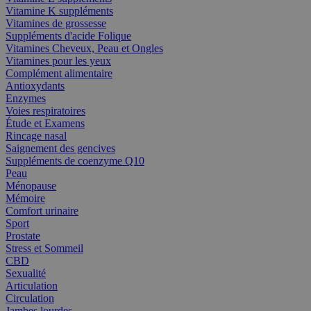
Vitamine K suppléments
Vitamines de grossesse
Suppléments d'acide Folique
Vitamines Cheveux, Peau et Ongles
Vitamines pour les yeux
Complément alimentaire
Antioxydants
Enzymes
Voies respiratoires
Étude et Examens
Rincage nasal
Saignement des gencives
Suppléments de coenzyme Q10
Peau
Ménopause
Mémoire
Comfort urinaire
Sport
Prostate
Stress et Sommeil
CBD
Sexualité
Articulation
Circulation
Jambes lourdes