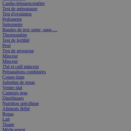
Cardio-fréquencemètre
Test de ménopause
Test d'ovulation
Pedometre
Spirometre
Bandes de test: urine, sang,....
Thermomètre
Test de fertilité
Pesé
Test de grossesse
Minceur
Minceur
Thé et café minceur
Préparations combinées
Coupe-faim
Substitut de repas
Ventre plat
Capteurs gras
Diurétiques
Nutrition spécifique
Aliments Bébé
Repas
Lait
Tisane
Médicament