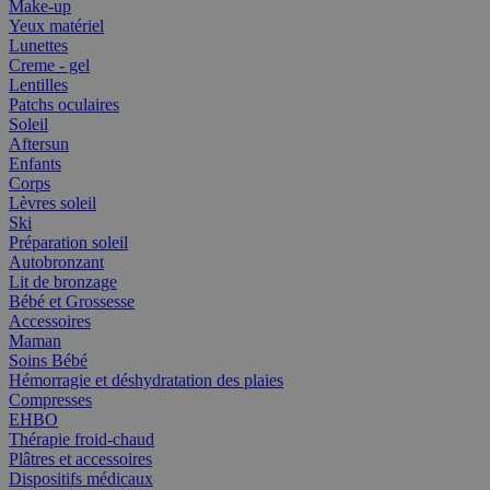
Make-up
Yeux matériel
Lunettes
Creme - gel
Lentilles
Patchs oculaires
Soleil
Aftersun
Enfants
Corps
Lèvres soleil
Ski
Préparation soleil
Autobronzant
Lit de bronzage
Bébé et Grossesse
Accessoires
Maman
Soins Bébé
Hémorragie et déshydratation des plaies
Compresses
EHBO
Thérapie froid-chaud
Plâtres et accessoires
Dispositifs médicaux