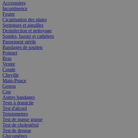
Accessoires
Incontinence
Feutre
Cicatrisation des plaies
Seringues et aiguilles
Desinfection et nettoyage
Sondes, baxter et cathéters
Pansement stérile
Bandages de soutien
Poignet
Bras
Ventre
Coude
Cheville
Main-Pouce
Genou
Cou
Autres bandages
Tests à domicile
Test d'alcool
Tensiometres
Test de masse grasse
Test de cholestérol
Test de drogue
Glucomètres