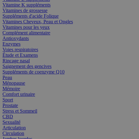
Vitamine K suppléments
Vitamines de grossesse
Suppléments d'acide Folique
Vitamines Cheveux, Peau et Ongles
Vitamines pour les yeux
Complément alimentaire
Antioxydants
Enzymes
Voies respiratoires
Étude et Examens
Rincage nasal
Saignement des gencives
Suppléments de coenzyme Q10
Peau
Ménopause
Mémoire
Comfort urinaire
Sport
Prostate
Stress et Sommeil
CBD
Sexualité
Articulation
Circulation
Jambes lourdes