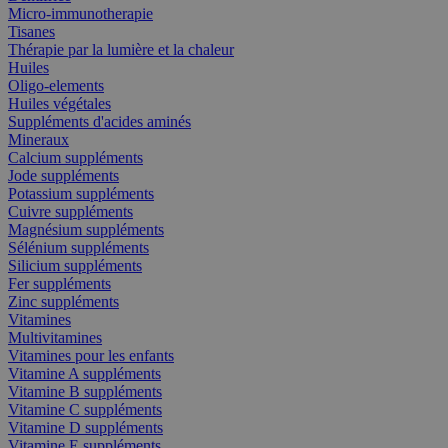
Micro-immunotherapie
Tisanes
Thérapie par la lumière et la chaleur
Huiles
Oligo-elements
Huiles végétales
Suppléments d'acides aminés
Mineraux
Calcium suppléments
Jode suppléments
Potassium suppléments
Cuivre suppléments
Magnésium suppléments
Sélénium suppléments
Silicium suppléments
Fer suppléments
Zinc suppléments
Vitamines
Multivitamines
Vitamines pour les enfants
Vitamine A suppléments
Vitamine B suppléments
Vitamine C suppléments
Vitamine D suppléments
Vitamine E suppléments