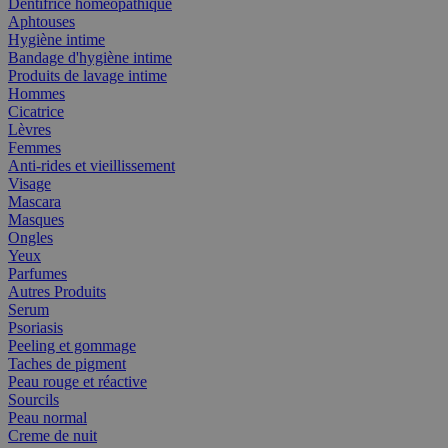
Dentifrice homéopathique
Aphtouses
Hygiène intime
Bandage d'hygiène intime
Produits de lavage intime
Hommes
Cicatrice
Lèvres
Femmes
Anti-rides et vieillissement
Visage
Mascara
Masques
Ongles
Yeux
Parfumes
Autres Produits
Serum
Psoriasis
Peeling et gommage
Taches de pigment
Peau rouge et réactive
Sourcils
Peau normal
Creme de nuit