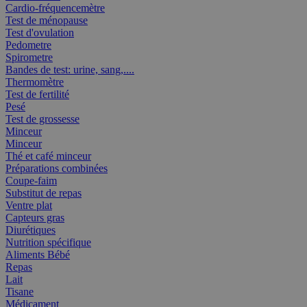
Cardio-fréquencemètre
Test de ménopause
Test d'ovulation
Pedometre
Spirometre
Bandes de test: urine, sang,....
Thermomètre
Test de fertilité
Pesé
Test de grossesse
Minceur
Minceur
Thé et café minceur
Préparations combinées
Coupe-faim
Substitut de repas
Ventre plat
Capteurs gras
Diurétiques
Nutrition spécifique
Aliments Bébé
Repas
Lait
Tisane
Médicament