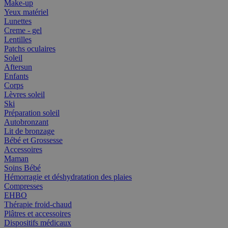
Make-up
Yeux matériel
Lunettes
Creme - gel
Lentilles
Patchs oculaires
Soleil
Aftersun
Enfants
Corps
Lèvres soleil
Ski
Préparation soleil
Autobronzant
Lit de bronzage
Bébé et Grossesse
Accessoires
Maman
Soins Bébé
Hémorragie et déshydratation des plaies
Compresses
EHBO
Thérapie froid-chaud
Plâtres et accessoires
Dispositifs médicaux