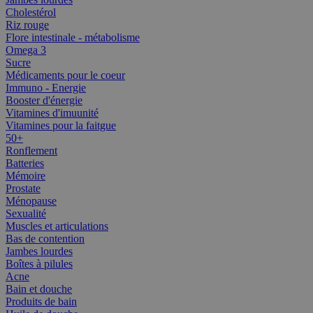
Cholestérol
Riz rouge
Flore intestinale - métabolisme
Omega 3
Sucre
Médicaments pour le coeur
Immuno - Energie
Booster d'énergie
Vitamines d'imuunité
Vitamines pour la faitgue
50+
Ronflement
Batteries
Mémoire
Prostate
Ménopause
Sexualité
Muscles et articulations
Bas de contention
Jambes lourdes
Boîtes à pilules
Acne
Bain et douche
Produits de bain