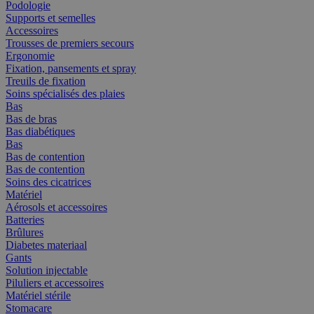
Podologie
Supports et semelles
Accessoires
Trousses de premiers secours
Ergonomie
Fixation, pansements et spray
Treuils de fixation
Soins spécialisés des plaies
Bas
Bas de bras
Bas diabétiques
Bas
Bas de contention
Bas de contention
Soins des cicatrices
Matériel
Aérosols et accessoires
Batteries
Brûlures
Diabetes materiaal
Gants
Solution injectable
Piluliers et accessoires
Matériel stérile
Stomacare