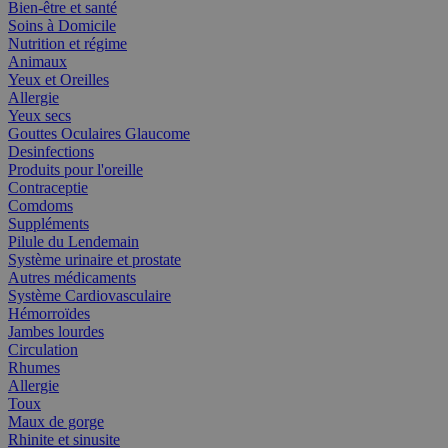
Bien-être et santé
Soins à Domicile
Nutrition et régime
Animaux
Yeux et Oreilles
Allergie
Yeux secs
Gouttes Oculaires Glaucome
Desinfections
Produits pour l'oreille
Contraceptie
Comdoms
Suppléments
Pilule du Lendemain
Système urinaire et prostate
Autres médicaments
Système Cardiovasculaire
Hémorroïdes
Jambes lourdes
Circulation
Rhumes
Allergie
Toux
Maux de gorge
Rhinite et sinusite