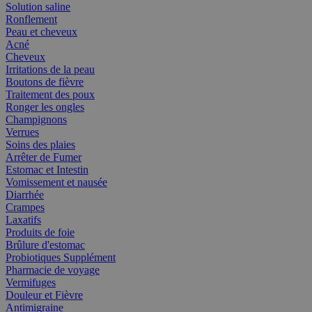
Solution saline
Ronflement
Peau et cheveux
Acné
Cheveux
Irritations de la peau
Boutons de fièvre
Traitement des poux
Ronger les ongles
Champignons
Verrues
Soins des plaies
Arrêter de Fumer
Estomac et Intestin
Vomissement et nausée
Diarrhée
Crampes
Laxatifs
Produits de foie
Brûlure d'estomac
Probiotiques Supplément
Pharmacie de voyage
Vermifuges
Douleur et Fièvre
Antimigraine