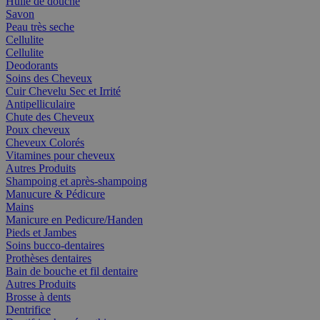
Huile de douche
Savon
Peau très seche
Cellulite
Cellulite
Deodorants
Soins des Cheveux
Cuir Chevelu Sec et Irrité
Antipelliculaire
Chute des Cheveux
Poux cheveux
Cheveux Colorés
Vitamines pour cheveux
Autres Produits
Shampoing et après-shampoing
Manucure & Pédicure
Mains
Manicure en Pedicure/Handen
Pieds et Jambes
Soins bucco-dentaires
Prothèses dentaires
Bain de bouche et fil dentaire
Autres Produits
Brosse à dents
Dentrifice