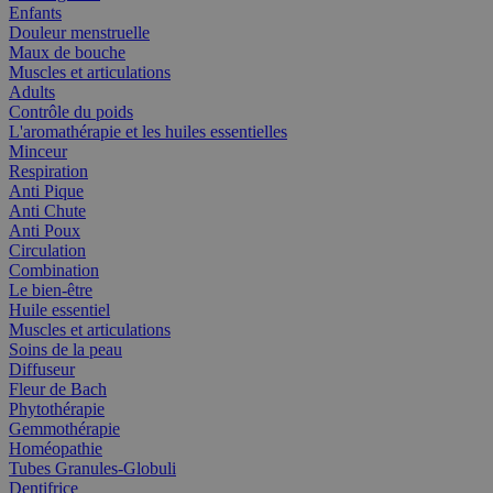
Enfants
Douleur menstruelle
Maux de bouche
Muscles et articulations
Adults
Contrôle du poids
L'aromathérapie et les huiles essentielles
Minceur
Respiration
Anti Pique
Anti Chute
Anti Poux
Circulation
Combination
Le bien-être
Huile essentiel
Muscles et articulations
Soins de la peau
Diffuseur
Fleur de Bach
Phytothérapie
Gemmothérapie
Homéopathie
Tubes Granules-Globuli
Dentifrice