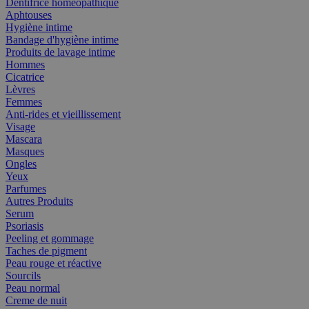
Dentifrice homéopathique
Aphtouses
Hygiène intime
Bandage d'hygiène intime
Produits de lavage intime
Hommes
Cicatrice
Lèvres
Femmes
Anti-rides et vieillissement
Visage
Mascara
Masques
Ongles
Yeux
Parfumes
Autres Produits
Serum
Psoriasis
Peeling et gommage
Taches de pigment
Peau rouge et réactive
Sourcils
Peau normal
Creme de nuit