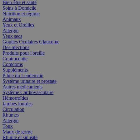
Bien-être et santé
Soins à Domicile
Nutrition et régime
Animaux
Yeux et Oreilles
Allergie
Yeux secs
Gouttes Oculaires Glaucome
Desinfections
Produits pour l'oreille
Contraceptie
Comdoms
Suppléments
Pilule du Lendemain
Système urinaire et prostate
Autres médicaments
Système Cardiovasculaire
Hémorroïdes
Jambes lourdes
Circulation
Rhumes
Allergie
Toux
Maux de gorge
Rhinite et sinusite