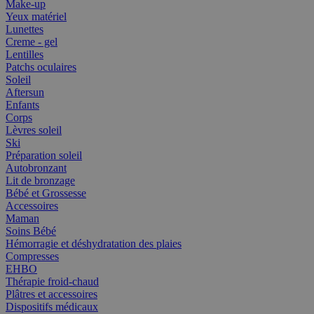
Make-up
Yeux matériel
Lunettes
Creme - gel
Lentilles
Patchs oculaires
Soleil
Aftersun
Enfants
Corps
Lèvres soleil
Ski
Préparation soleil
Autobronzant
Lit de bronzage
Bébé et Grossesse
Accessoires
Maman
Soins Bébé
Hémorragie et déshydratation des plaies
Compresses
EHBO
Thérapie froid-chaud
Plâtres et accessoires
Dispositifs médicaux