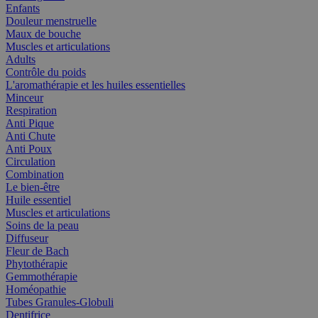
Enfants
Douleur menstruelle
Maux de bouche
Muscles et articulations
Adults
Contrôle du poids
L'aromathérapie et les huiles essentielles
Minceur
Respiration
Anti Pique
Anti Chute
Anti Poux
Circulation
Combination
Le bien-être
Huile essentiel
Muscles et articulations
Soins de la peau
Diffuseur
Fleur de Bach
Phytothérapie
Gemmothérapie
Homéopathie
Tubes Granules-Globuli
Dentifrice