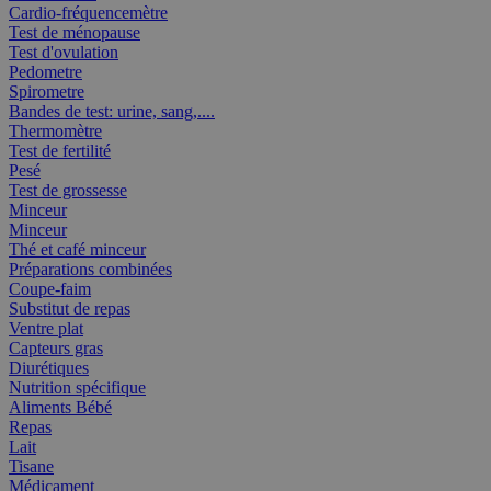
Cardio-fréquencemètre
Test de ménopause
Test d'ovulation
Pedometre
Spirometre
Bandes de test: urine, sang,....
Thermomètre
Test de fertilité
Pesé
Test de grossesse
Minceur
Minceur
Thé et café minceur
Préparations combinées
Coupe-faim
Substitut de repas
Ventre plat
Capteurs gras
Diurétiques
Nutrition spécifique
Aliments Bébé
Repas
Lait
Tisane
Médicament