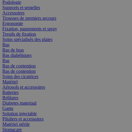
Podologie
Supports et semelles
Accessoires
Trousses de premiers secours
Ergonomie
Fixation, pansements et spray
Treuils de fixation
Soins spécialisés des plaies
Bas
Bas de bras
Bas diabétiques
Bas
Bas de contention
Bas de contention
Soins des cicatrices
Matériel
Aérosols et accessoires
Batteries
Brûlures
Diabetes materiaal
Gants
Solution injectable
Piluliers et accessoires
Matériel stérile
Stomacare