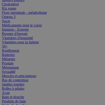
Cholestérol
Riz rouge
Flore intestinale - métabolisme
Omega 3
Sucre
Médicaments pour le coeur
Immuno - Energie
Booster d'énergie
Vitamines d'imuunité
Vitamines pour la faitgue
50+
Ronflement
Batteries
Mémoire
Prostate
Ménopause
Sexualité
Muscles et articulations
Bas de contention
Jambes lourdes
Boîtes à pilules
Acne
Bain et douche
Produits de bain