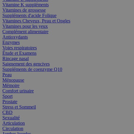
Vitamine K suppléments
Vitamines de grossesse
Suppléments d'acide Folique
Vitamines Cheveux, Peau et Ongles
Vitamines pour les yeux
Complément alimentaire
Antioxydants
Enzymes
Voies respiratoires
Étude et Examens
Rincage nasal
Saignement des gencives
Suppléments de coenzyme Q10
Peau
Ménopause
Mémoire
Comfort urinaire
Sport
Prostate
Stress et Sommeil
CBD
Sexualité
Articulation
Circulation
Jambes lourdes