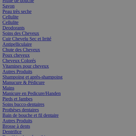
Huile de douche
Savon
Peau très seche
Cellulite
Cellulite
Deodorants
Soins des Cheveux
Cuir Chevelu Sec et Irrité
Antipelliculaire
Chute des Cheveux
Poux cheveux
Cheveux Colorés
Vitamines pour cheveux
Autres Produits
Shampoing et après-shampoing
Manucure & Pédicure
Mains
Manicure en Pedicure/Handen
Pieds et Jambes
Soins bucco-dentaires
Prothèses dentaires
Bain de bouche et fil dentaire
Autres Produits
Brosse à dents
Dentrifice