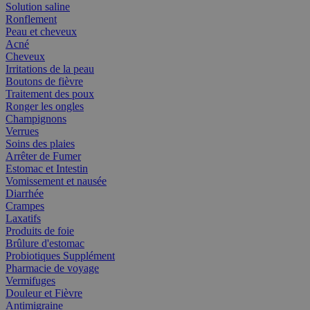
Solution saline
Ronflement
Peau et cheveux
Acné
Cheveux
Irritations de la peau
Boutons de fièvre
Traitement des poux
Ronger les ongles
Champignons
Verrues
Soins des plaies
Arrêter de Fumer
Estomac et Intestin
Vomissement et nausée
Diarrhée
Crampes
Laxatifs
Produits de foie
Brûlure d'estomac
Probiotiques Supplément
Pharmacie de voyage
Vermifuges
Douleur et Fièvre
Antimigraine