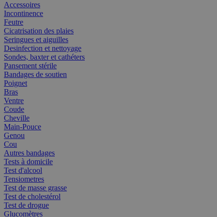
Accessoires
Incontinence
Feutre
Cicatrisation des plaies
Seringues et aiguilles
Desinfection et nettoyage
Sondes, baxter et cathéters
Pansement stérile
Bandages de soutien
Poignet
Bras
Ventre
Coude
Cheville
Main-Pouce
Genou
Cou
Autres bandages
Tests à domicile
Test d'alcool
Tensiometres
Test de masse grasse
Test de cholestérol
Test de drogue
Glucomètres