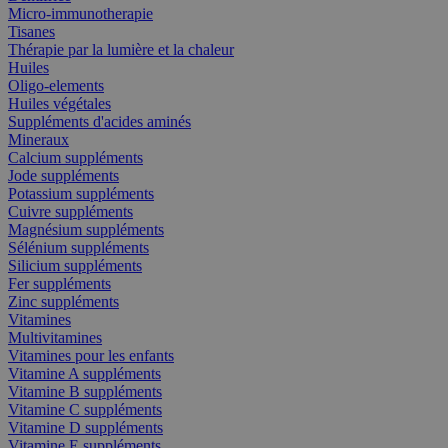
Micro-immunotherapie
Tisanes
Thérapie par la lumière et la chaleur
Huiles
Oligo-elements
Huiles végétales
Suppléments d'acides aminés
Mineraux
Calcium suppléments
Jode suppléments
Potassium suppléments
Cuivre suppléments
Magnésium suppléments
Sélénium suppléments
Silicium suppléments
Fer suppléments
Zinc suppléments
Vitamines
Multivitamines
Vitamines pour les enfants
Vitamine A suppléments
Vitamine B suppléments
Vitamine C suppléments
Vitamine D suppléments
Vitamine E suppléments