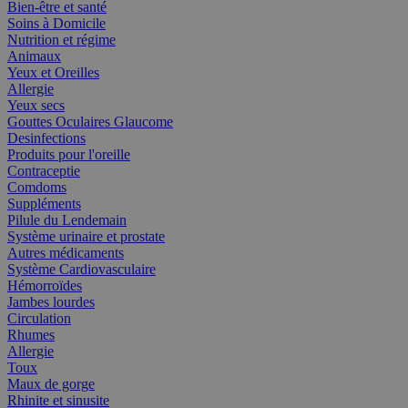
Bien-être et santé
Soins à Domicile
Nutrition et régime
Animaux
Yeux et Oreilles
Allergie
Yeux secs
Gouttes Oculaires Glaucome
Desinfections
Produits pour l'oreille
Contraceptie
Comdoms
Suppléments
Pilule du Lendemain
Système urinaire et prostate
Autres médicaments
Système Cardiovasculaire
Hémorroïdes
Jambes lourdes
Circulation
Rhumes
Allergie
Toux
Maux de gorge
Rhinite et sinusite