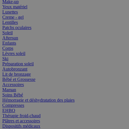
Make-up
Yeux matériel
Lunettes
Creme - gel
Lentilles
Patchs oculaires
Soleil
Aftersun
Enfants
Corps
Lèvres soleil
Ski
Préparation soleil
Autobronzant
Lit de bronzage
Bébé et Grossesse
Accessoires
Maman
Soins Bébé
Hémorragie et déshydratation des plaies
Compresses
EHBO
Thérapie froid-chaud
Plâtres et accessoires
Dispositifs médicaux