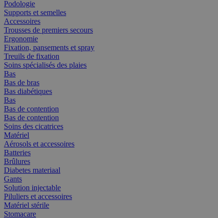
Podologie
Supports et semelles
Accessoires
Trousses de premiers secours
Ergonomie
Fixation, pansements et spray
Treuils de fixation
Soins spécialisés des plaies
Bas
Bas de bras
Bas diabétiques
Bas
Bas de contention
Bas de contention
Soins des cicatrices
Matériel
Aérosols et accessoires
Batteries
Brûlures
Diabetes materiaal
Gants
Solution injectable
Piluliers et accessoires
Matériel stérile
Stomacare