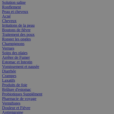
Solution saline
Ronflement
Peau et cheveux
Acné
Cheveux
Irritations de la peau
Boutons de fièvre
Traitement des poux
Ronger les ongles
Champignons
Verrues
Soins des plaies
Arrêter de Fumer
Estomac et Intestin
Vomissement et nausée
Diarrhée
Crampes
Laxatifs
Produits de foie
Brûlure d'estomac
Probiotiques Supplément
Pharmacie de voyage
Vermifuges
Douleur et Fièvre
Antimigraine