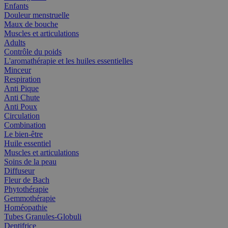
Enfants
Douleur menstruelle
Maux de bouche
Muscles et articulations
Adults
Contrôle du poids
L'aromathérapie et les huiles essentielles
Minceur
Respiration
Anti Pique
Anti Chute
Anti Poux
Circulation
Combination
Le bien-être
Huile essentiel
Muscles et articulations
Soins de la peau
Diffuseur
Fleur de Bach
Phytothérapie
Gemmothérapie
Homéopathie
Tubes Granules-Globuli
Dentifrice