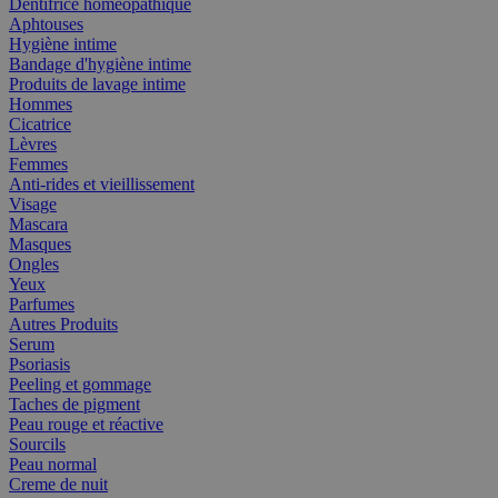
Dentifrice homéopathique
Aphtouses
Hygiène intime
Bandage d'hygiène intime
Produits de lavage intime
Hommes
Cicatrice
Lèvres
Femmes
Anti-rides et vieillissement
Visage
Mascara
Masques
Ongles
Yeux
Parfumes
Autres Produits
Serum
Psoriasis
Peeling et gommage
Taches de pigment
Peau rouge et réactive
Sourcils
Peau normal
Creme de nuit