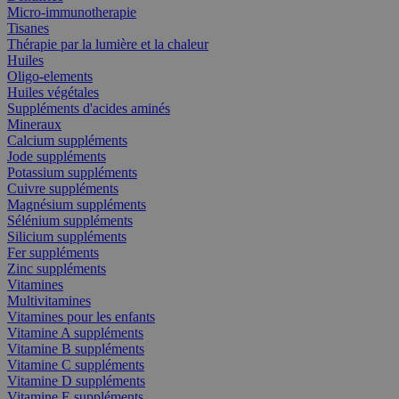
Micro-immunotherapie
Tisanes
Thérapie par la lumière et la chaleur
Huiles
Oligo-elements
Huiles végétales
Suppléments d'acides aminés
Mineraux
Calcium suppléments
Jode suppléments
Potassium suppléments
Cuivre suppléments
Magnésium suppléments
Sélénium suppléments
Silicium suppléments
Fer suppléments
Zinc suppléments
Vitamines
Multivitamines
Vitamines pour les enfants
Vitamine A suppléments
Vitamine B suppléments
Vitamine C suppléments
Vitamine D suppléments
Vitamine E suppléments