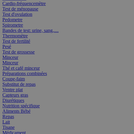
Cardio-fréquencemètre
Test de ménopause
Test d'ovulation
Pedometre
Spirometre
Bandes de test: urine, sang,....
Thermomètre
Test de fertilité
Pesé
Test de grossesse
Minceur
Minceur
Thé et café minceur
Préparations combinées
Coupe-faim
Substitut de repas
Ventre plat
Capteurs gras
Diurétiques
Nutrition spécifique
Aliments Bébé
Repas
Lait
Tisane
Médicament