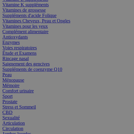
Vitamine K suppléments
Vitamines de grossesse
Suppléments d'acide Folique
Vitamines Cheveux, Peau et Ongles
Vitamines pour les yeux
Complément alimentaire
Antioxydants
Enzymes
Voies respiratoires
Étude et Examens
Rincage nasal
Saignement des gencives
Suppléments de coenzyme Q10
Peau
Ménopause
Mémoire
Comfort urinaire
Sport
Prostate
Stress et Sommeil
CBD
Sexualité
Articulation
Circulation
Jambes lourdes