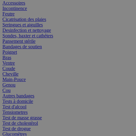
Accessoires
Incontinence
Feutre
Cicatrisation des plaies
Seringues et aiguilles
Desinfection et nettoyage
Sondes, baxter et cathéters
Pansement stérile
Bandages de soutien
Poignet
Bras
Ventre
Coude
Cheville
Main-Pouce
Genou
Cou
Autres bandages
Tests à domicile
Test d'alcool
Tensiometres
Test de masse grasse
Test de cholestérol
Test de drogue
Glucomètres