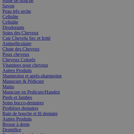
Huile de douche
Savon
Peau très seche
Cellulite
Cellulite
Deodorants
Soins des Cheveux
Cuir Chevelu Sec et Irrité
Antipelliculaire
Chute des Cheveux
Poux cheveux
Cheveux Colorés
Vitamines pour cheveux
Autres Produits
Shampoing et après-shampoing
Manucure & Pédicure
Mains
Manicure en Pedicure/Handen
Pieds et Jambes
Soins bucco-dentaires
Prothèses dentaires
Bain de bouche et fil dentaire
Autres Produits
Brosse à dents
Dentrifice