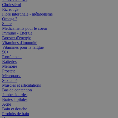
Cholestérol
Riz rouge
Flore intestinale - métabolisme
Omega 3
Sucre
Médicaments pour le coeur
Immuno - Energie
Booster d'énergie
Vitamines d'imuunité
Vitamines pour la faitgue
50+
Ronflement
Batteries
Mémoire
Prostate
Ménopause
Sexualité
Muscles et articulations
Bas de contention
Jambes lourdes
Boîtes à pilules
Acne
Bain et douche
Produits de bain