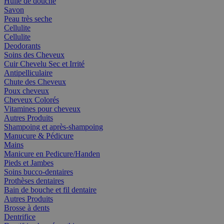
Huile de douche
Savon
Peau très seche
Cellulite
Cellulite
Deodorants
Soins des Cheveux
Cuir Chevelu Sec et Irrité
Antipelliculaire
Chute des Cheveux
Poux cheveux
Cheveux Colorés
Vitamines pour cheveux
Autres Produits
Shampoing et après-shampoing
Manucure & Pédicure
Mains
Manicure en Pedicure/Handen
Pieds et Jambes
Soins bucco-dentaires
Prothèses dentaires
Bain de bouche et fil dentaire
Autres Produits
Brosse à dents
Dentrifice