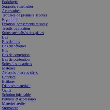
Podologie
Supports et semelles
Accessoires
Trousses de premiers secours
Ergonomie
Fixation, pansements et spray
Treuils de fixation
Soins spécialisés des plaies
Bas
Bas de bras
Bas diabétiques
Bas
Bas de contention
Bas de contention
Soins des cicatrices
Matériel
Aérosols et accessoires
Batteries
Brûlures
Diabetes materiaal
Gants
Solution injectable
Piluliers et accessoires
Matériel stérile
Stomacare