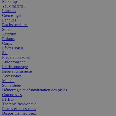
Make-up
Yeux matériel
Lunettes
Creme - gel
Lentilles
Patchs oculaires
Soleil
Aftersun
Enfants
Corps
Lèvres soleil
Ski
Préparation soleil
Autobronzant
Lit de bronzage
Bébé et Grossesse
Accessoires
Maman
Soins Bébé
Hémorragie et déshydratation des plaies
Compresses
EHBO
Thérapie froid-chaud
Plâtres et accessoires
Dispositifs médicaux