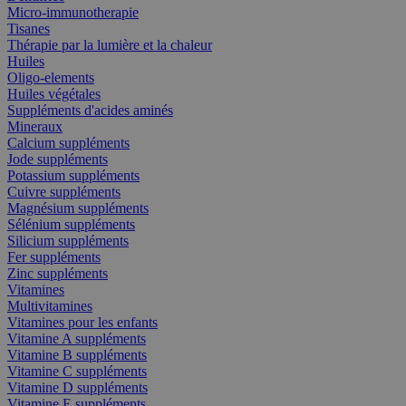
Micro-immunotherapie
Tisanes
Thérapie par la lumière et la chaleur
Huiles
Oligo-elements
Huiles végétales
Suppléments d'acides aminés
Mineraux
Calcium suppléments
Jode suppléments
Potassium suppléments
Cuivre suppléments
Magnésium suppléments
Sélénium suppléments
Silicium suppléments
Fer suppléments
Zinc suppléments
Vitamines
Multivitamines
Vitamines pour les enfants
Vitamine A suppléments
Vitamine B suppléments
Vitamine C suppléments
Vitamine D suppléments
Vitamine E suppléments