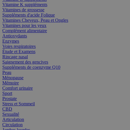
Vitamine K suppléments
Vitamines de grossesse
Suppléments d'acide Folique
Vitamines Cheveux, Peau et Ongles
Vitamines pour les yeux
Complément alimentaire
Antioxydants
Enzymes
Voies respiratoires
Étude et Examens
Rincage nasal
Saignement des gencives
Suppléments de coenzyme Q10
Peau
Ménopause
Mémoire
Comfort urinaire
Sport
Prostate
Stress et Sommeil
CBD
Sexualité
Articulation
Circulation
Jambes lourdes