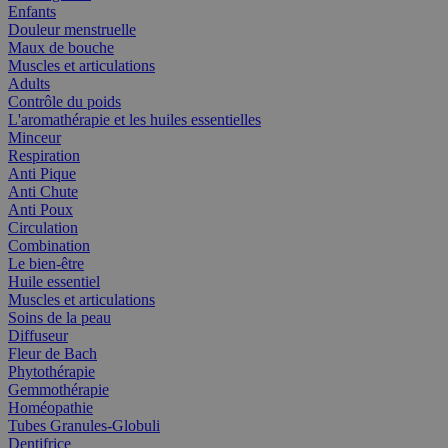
Enfants
Douleur menstruelle
Maux de bouche
Muscles et articulations
Adults
Contrôle du poids
L'aromathérapie et les huiles essentielles
Minceur
Respiration
Anti Pique
Anti Chute
Anti Poux
Circulation
Combination
Le bien-être
Huile essentiel
Muscles et articulations
Soins de la peau
Diffuseur
Fleur de Bach
Phytothérapie
Gemmothérapie
Homéopathie
Tubes Granules-Globuli
Dentifrice