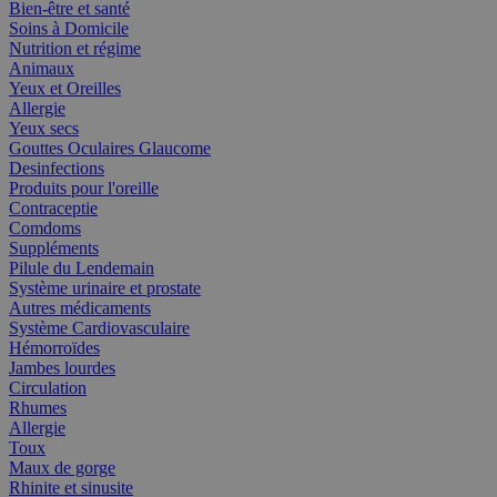
Bien-être et santé
Soins à Domicile
Nutrition et régime
Animaux
Yeux et Oreilles
Allergie
Yeux secs
Gouttes Oculaires Glaucome
Desinfections
Produits pour l'oreille
Contraceptie
Comdoms
Suppléments
Pilule du Lendemain
Système urinaire et prostate
Autres médicaments
Système Cardiovasculaire
Hémorroïdes
Jambes lourdes
Circulation
Rhumes
Allergie
Toux
Maux de gorge
Rhinite et sinusite