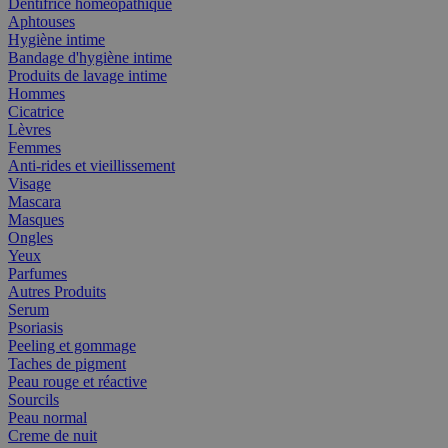
Dentifrice homéopathique
Aphtouses
Hygiène intime
Bandage d'hygiène intime
Produits de lavage intime
Hommes
Cicatrice
Lèvres
Femmes
Anti-rides et vieillissement
Visage
Mascara
Masques
Ongles
Yeux
Parfumes
Autres Produits
Serum
Psoriasis
Peeling et gommage
Taches de pigment
Peau rouge et réactive
Sourcils
Peau normal
Creme de nuit