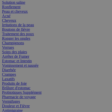
Solution saline
Ronflement
Peau et cheveux
Acné
Cheveux
Irritations de la peau
Boutons de fièvre
Traitement des poux
Ronger les ongles
Champignons
Verrues
Soins des plaies
Arrêter de Fumer
Estomac et Intestin
Vomissement et nausée
Diarrhée
Crampes
Laxatifs
Produits de foie
Brûlure d'estomac
Probiotiques Supplément
Pharmacie de voyage
Vermifuges
Douleur et Fièvre
Antimigraine