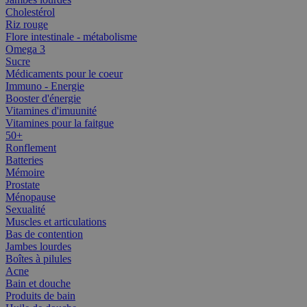
Cholestérol
Riz rouge
Flore intestinale - métabolisme
Omega 3
Sucre
Médicaments pour le coeur
Immuno - Energie
Booster d'énergie
Vitamines d'imuunité
Vitamines pour la faitgue
50+
Ronflement
Batteries
Mémoire
Prostate
Ménopause
Sexualité
Muscles et articulations
Bas de contention
Jambes lourdes
Boîtes à pilules
Acne
Bain et douche
Produits de bain