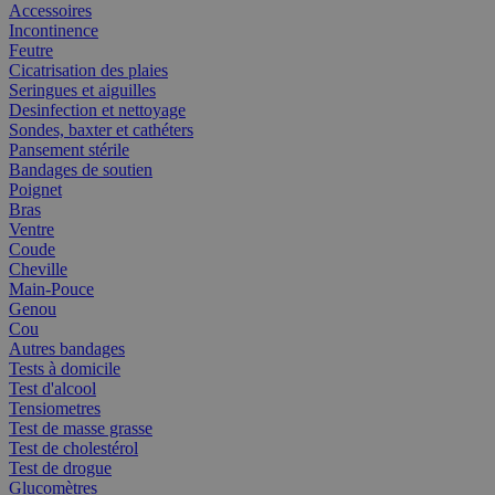
Accessoires
Incontinence
Feutre
Cicatrisation des plaies
Seringues et aiguilles
Desinfection et nettoyage
Sondes, baxter et cathéters
Pansement stérile
Bandages de soutien
Poignet
Bras
Ventre
Coude
Cheville
Main-Pouce
Genou
Cou
Autres bandages
Tests à domicile
Test d'alcool
Tensiometres
Test de masse grasse
Test de cholestérol
Test de drogue
Glucomètres