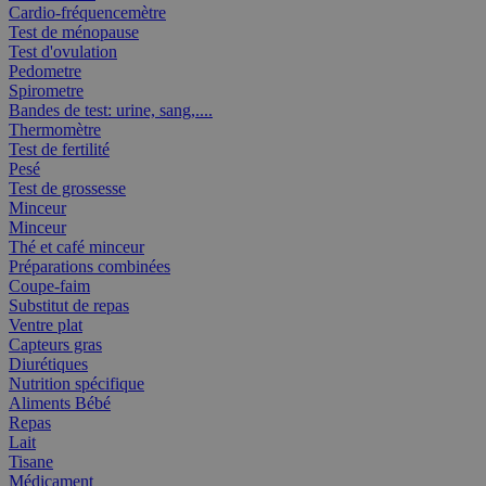
Cardio-fréquencemètre
Test de ménopause
Test d'ovulation
Pedometre
Spirometre
Bandes de test: urine, sang,....
Thermomètre
Test de fertilité
Pesé
Test de grossesse
Minceur
Minceur
Thé et café minceur
Préparations combinées
Coupe-faim
Substitut de repas
Ventre plat
Capteurs gras
Diurétiques
Nutrition spécifique
Aliments Bébé
Repas
Lait
Tisane
Médicament