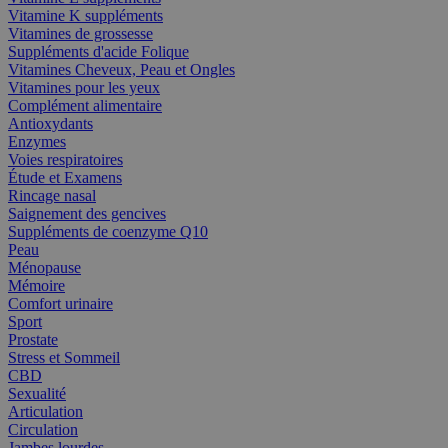
Vitamine K suppléments
Vitamines de grossesse
Suppléments d'acide Folique
Vitamines Cheveux, Peau et Ongles
Vitamines pour les yeux
Complément alimentaire
Antioxydants
Enzymes
Voies respiratoires
Étude et Examens
Rincage nasal
Saignement des gencives
Suppléments de coenzyme Q10
Peau
Ménopause
Mémoire
Comfort urinaire
Sport
Prostate
Stress et Sommeil
CBD
Sexualité
Articulation
Circulation
Jambes lourdes