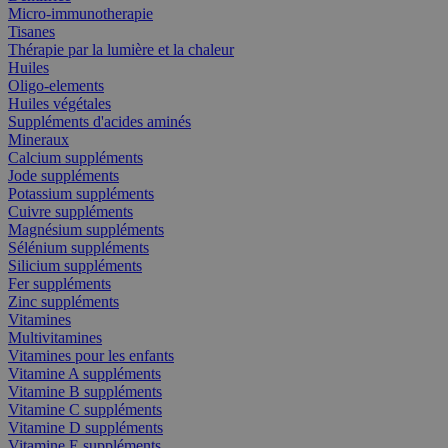
Micro-immunotherapie
Tisanes
Thérapie par la lumière et la chaleur
Huiles
Oligo-elements
Huiles végétales
Suppléments d'acides aminés
Mineraux
Calcium suppléments
Jode suppléments
Potassium suppléments
Cuivre suppléments
Magnésium suppléments
Sélénium suppléments
Silicium suppléments
Fer suppléments
Zinc suppléments
Vitamines
Multivitamines
Vitamines pour les enfants
Vitamine A suppléments
Vitamine B suppléments
Vitamine C suppléments
Vitamine D suppléments
Vitamine E suppléments