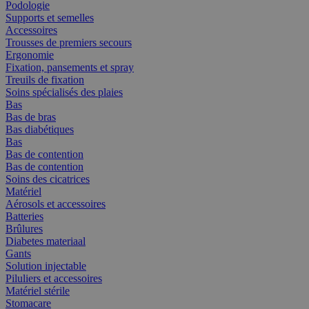
Podologie
Supports et semelles
Accessoires
Trousses de premiers secours
Ergonomie
Fixation, pansements et spray
Treuils de fixation
Soins spécialisés des plaies
Bas
Bas de bras
Bas diabétiques
Bas
Bas de contention
Bas de contention
Soins des cicatrices
Matériel
Aérosols et accessoires
Batteries
Brûlures
Diabetes materiaal
Gants
Solution injectable
Piluliers et accessoires
Matériel stérile
Stomacare