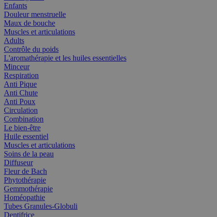
Enfants
Douleur menstruelle
Maux de bouche
Muscles et articulations
Adults
Contrôle du poids
L'aromathérapie et les huiles essentielles
Minceur
Respiration
Anti Pique
Anti Chute
Anti Poux
Circulation
Combination
Le bien-être
Huile essentiel
Muscles et articulations
Soins de la peau
Diffuseur
Fleur de Bach
Phytothérapie
Gemmothérapie
Homéopathie
Tubes Granules-Globuli
Dentifrice