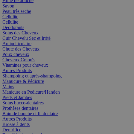
Huile de douche
Savon
Peau très seche
Cellulite
Cellulite
Deodorants
Soins des Cheveux
Cuir Chevelu Sec et Irrité
Antipelliculaire
Chute des Cheveux
Poux cheveux
Cheveux Colorés
Vitamines pour cheveux
Autres Produits
Shampoing et après-shampoing
Manucure & Pédicure
Mains
Manicure en Pedicure/Handen
Pieds et Jambes
Soins bucco-dentaires
Prothèses dentaires
Bain de bouche et fil dentaire
Autres Produits
Brosse à dents
Dentrifice