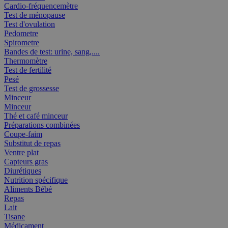
Cardio-fréquencemètre
Test de ménopause
Test d'ovulation
Pedometre
Spirometre
Bandes de test: urine, sang,....
Thermomètre
Test de fertilité
Pesé
Test de grossesse
Minceur
Minceur
Thé et café minceur
Préparations combinées
Coupe-faim
Substitut de repas
Ventre plat
Capteurs gras
Diurétiques
Nutrition spécifique
Aliments Bébé
Repas
Lait
Tisane
Médicament