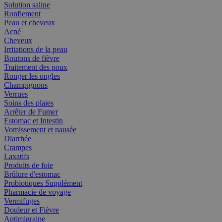
Solution saline
Ronflement
Peau et cheveux
Acné
Cheveux
Irritations de la peau
Boutons de fièvre
Traitement des poux
Ronger les ongles
Champignons
Verrues
Soins des plaies
Arrêter de Fumer
Estomac et Intestin
Vomissement et nausée
Diarrhée
Crampes
Laxatifs
Produits de foie
Brûlure d'estomac
Probiotiques Supplément
Pharmacie de voyage
Vermifuges
Douleur et Fièvre
Antimigraine