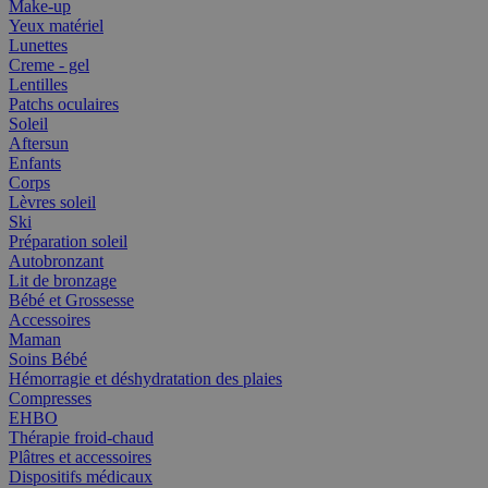
Make-up
Yeux matériel
Lunettes
Creme - gel
Lentilles
Patchs oculaires
Soleil
Aftersun
Enfants
Corps
Lèvres soleil
Ski
Préparation soleil
Autobronzant
Lit de bronzage
Bébé et Grossesse
Accessoires
Maman
Soins Bébé
Hémorragie et déshydratation des plaies
Compresses
EHBO
Thérapie froid-chaud
Plâtres et accessoires
Dispositifs médicaux