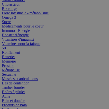
Cholestérol
Riz rouge
Flore intestinale - métabolisme
Omega 3
Sucre
Médicaments pour le coeur
Immuno - Energie
Booster d'énergie
Vitamines d'imuunité
Vitamines pour la faitgue
50+
Ronflement
Batteries
Mémoire
Prostate
Ménopause
Sexualité
Muscles et articulations
Bas de contention
Jambes lourdes
Boîtes à pilules
Acne
Bain et douche
Produits de bain