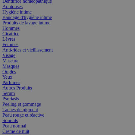
Dentifrice homéopathique
Aphtouses
Hygiène intime
Bandage d'hygiène intime
Produits de lavage intime
Hommes
Cicatrice
Lèvres
Femmes
Anti-rides et vieillissement
Visage
Mascara
Masques
Ongles
Yeux
Parfumes
Autres Produits
Serum
Psoriasis
Peeling et gommage
Taches de pigment
Peau rouge et réactive
Sourcils
Peau normal
Creme de nuit