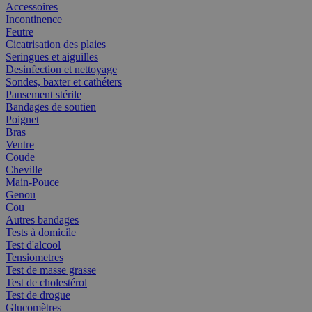
Accessoires
Incontinence
Feutre
Cicatrisation des plaies
Seringues et aiguilles
Desinfection et nettoyage
Sondes, baxter et cathéters
Pansement stérile
Bandages de soutien
Poignet
Bras
Ventre
Coude
Cheville
Main-Pouce
Genou
Cou
Autres bandages
Tests à domicile
Test d'alcool
Tensiometres
Test de masse grasse
Test de cholestérol
Test de drogue
Glucomètres