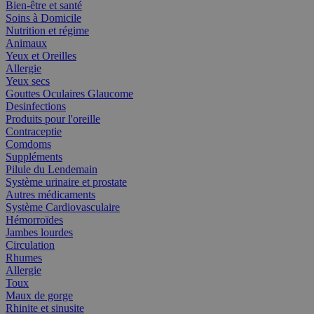
Bien-être et santé
Soins à Domicile
Nutrition et régime
Animaux
Yeux et Oreilles
Allergie
Yeux secs
Gouttes Oculaires Glaucome
Desinfections
Produits pour l'oreille
Contraceptie
Comdoms
Suppléments
Pilule du Lendemain
Système urinaire et prostate
Autres médicaments
Système Cardiovasculaire
Hémorroïdes
Jambes lourdes
Circulation
Rhumes
Allergie
Toux
Maux de gorge
Rhinite et sinusite