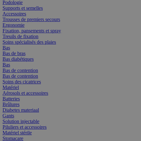
Podologie
Supports et semelles
Accessoires
Trousses de premiers secours
Ergonomie
Fixation, pansements et spray
Treuils de fixation
Soins spécialisés des plaies
Bas
Bas de bras
Bas diabétiques
Bas
Bas de contention
Bas de contention
Soins des cicatrices
Matériel
Aérosols et accessoires
Batteries
Brûlures
Diabetes materiaal
Gants
Solution injectable
Piluliers et accessoires
Matériel stérile
Stomacare