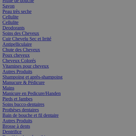
Huile de douche
Savon
Peau très seche
Cellulite
Cellulite
Deodorants
Soins des Cheveux
Cuir Chevelu Sec et Irrité
Antipelliculaire
Chute des Cheveux
Poux cheveux
Cheveux Colorés
Vitamines pour cheveux
Autres Produits
Shampoing et après-shampoing
Manucure & Pédicure
Mains
Manicure en Pedicure/Handen
Pieds et Jambes
Soins bucco-dentaires
Prothèses dentaires
Bain de bouche et fil dentaire
Autres Produits
Brosse à dents
Dentrifice