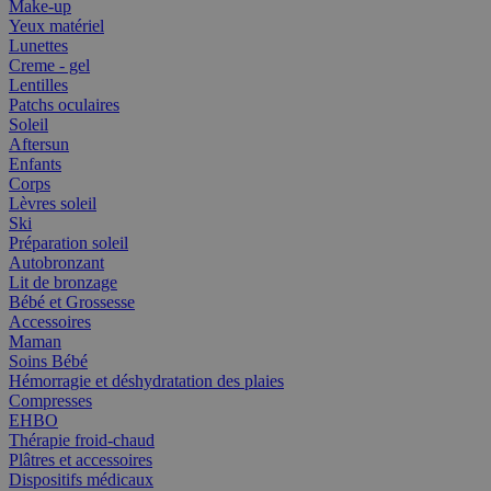
Make-up
Yeux matériel
Lunettes
Creme - gel
Lentilles
Patchs oculaires
Soleil
Aftersun
Enfants
Corps
Lèvres soleil
Ski
Préparation soleil
Autobronzant
Lit de bronzage
Bébé et Grossesse
Accessoires
Maman
Soins Bébé
Hémorragie et déshydratation des plaies
Compresses
EHBO
Thérapie froid-chaud
Plâtres et accessoires
Dispositifs médicaux