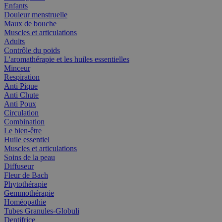
Enfants
Douleur menstruelle
Maux de bouche
Muscles et articulations
Adults
Contrôle du poids
L'aromathérapie et les huiles essentielles
Minceur
Respiration
Anti Pique
Anti Chute
Anti Poux
Circulation
Combination
Le bien-être
Huile essentiel
Muscles et articulations
Soins de la peau
Diffuseur
Fleur de Bach
Phytothérapie
Gemmothérapie
Homéopathie
Tubes Granules-Globuli
Dentifrice