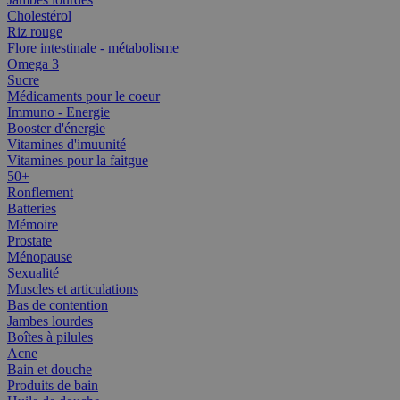
Cholestérol
Riz rouge
Flore intestinale - métabolisme
Omega 3
Sucre
Médicaments pour le coeur
Immuno - Energie
Booster d'énergie
Vitamines d'imuunité
Vitamines pour la faitgue
50+
Ronflement
Batteries
Mémoire
Prostate
Ménopause
Sexualité
Muscles et articulations
Bas de contention
Jambes lourdes
Boîtes à pilules
Acne
Bain et douche
Produits de bain