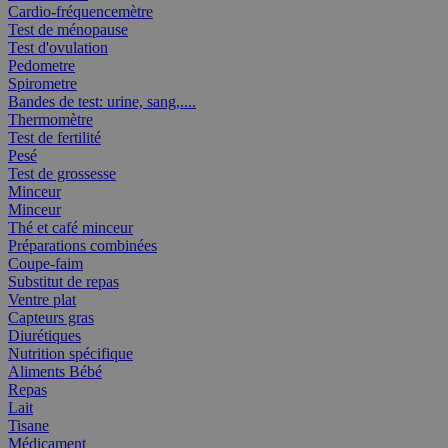
Cardio-fréquencemètre
Test de ménopause
Test d'ovulation
Pedometre
Spirometre
Bandes de test: urine, sang,....
Thermomètre
Test de fertilité
Pesé
Test de grossesse
Minceur
Minceur
Thé et café minceur
Préparations combinées
Coupe-faim
Substitut de repas
Ventre plat
Capteurs gras
Diurétiques
Nutrition spécifique
Aliments Bébé
Repas
Lait
Tisane
Médicament