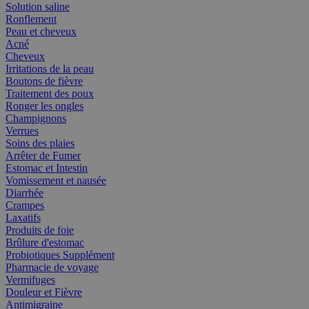
Solution saline
Ronflement
Peau et cheveux
Acné
Cheveux
Irritations de la peau
Boutons de fièvre
Traitement des poux
Ronger les ongles
Champignons
Verrues
Soins des plaies
Arrêter de Fumer
Estomac et Intestin
Vomissement et nausée
Diarrhée
Crampes
Laxatifs
Produits de foie
Brûlure d'estomac
Probiotiques Supplément
Pharmacie de voyage
Vermifuges
Douleur et Fièvre
Antimigraine