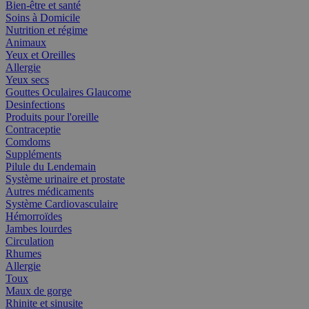
Bien-être et santé
Soins à Domicile
Nutrition et régime
Animaux
Yeux et Oreilles
Allergie
Yeux secs
Gouttes Oculaires Glaucome
Desinfections
Produits pour l'oreille
Contraceptie
Comdoms
Suppléments
Pilule du Lendemain
Système urinaire et prostate
Autres médicaments
Système Cardiovasculaire
Hémorroïdes
Jambes lourdes
Circulation
Rhumes
Allergie
Toux
Maux de gorge
Rhinite et sinusite