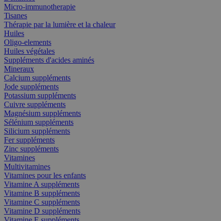
Micro-immunotherapie
Tisanes
Thérapie par la lumière et la chaleur
Huiles
Oligo-elements
Huiles végétales
Suppléments d'acides aminés
Mineraux
Calcium suppléments
Jode suppléments
Potassium suppléments
Cuivre suppléments
Magnésium suppléments
Sélénium suppléments
Silicium suppléments
Fer suppléments
Zinc suppléments
Vitamines
Multivitamines
Vitamines pour les enfants
Vitamine A suppléments
Vitamine B suppléments
Vitamine C suppléments
Vitamine D suppléments
Vitamine E suppléments