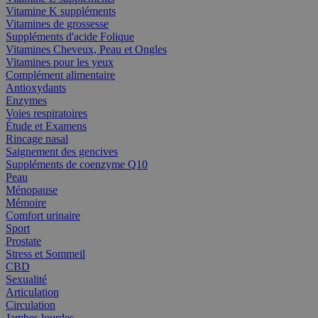
Vitamine K suppléments
Vitamines de grossesse
Suppléments d'acide Folique
Vitamines Cheveux, Peau et Ongles
Vitamines pour les yeux
Complément alimentaire
Antioxydants
Enzymes
Voies respiratoires
Étude et Examens
Rincage nasal
Saignement des gencives
Suppléments de coenzyme Q10
Peau
Ménopause
Mémoire
Comfort urinaire
Sport
Prostate
Stress et Sommeil
CBD
Sexualité
Articulation
Circulation
Jambes lourdes