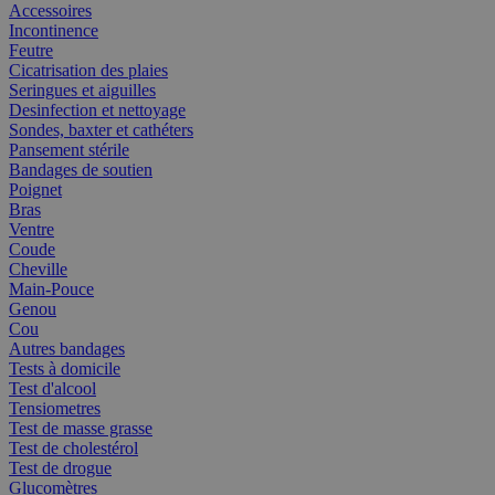
Accessoires
Incontinence
Feutre
Cicatrisation des plaies
Seringues et aiguilles
Desinfection et nettoyage
Sondes, baxter et cathéters
Pansement stérile
Bandages de soutien
Poignet
Bras
Ventre
Coude
Cheville
Main-Pouce
Genou
Cou
Autres bandages
Tests à domicile
Test d'alcool
Tensiometres
Test de masse grasse
Test de cholestérol
Test de drogue
Glucomètres