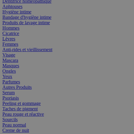
Dentifrice homéopathique
Aphtouses
Hygiène intime
Bandage d'hygiène intime
Produits de lavage intime
Hommes
Cicatrice
Lèvres
Femmes
Anti-rides et vieillissement
Visage
Mascara
Masques
Ongles
Yeux
Parfumes
Autres Produits
Serum
Psoriasis
Peeling et gommage
Taches de pigment
Peau rouge et réactive
Sourcils
Peau normal
Creme de nuit