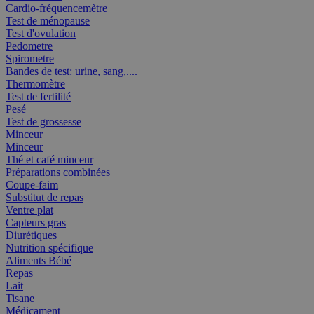
Cardio-fréquencemètre
Test de ménopause
Test d'ovulation
Pedometre
Spirometre
Bandes de test: urine, sang,....
Thermomètre
Test de fertilité
Pesé
Test de grossesse
Minceur
Minceur
Thé et café minceur
Préparations combinées
Coupe-faim
Substitut de repas
Ventre plat
Capteurs gras
Diurétiques
Nutrition spécifique
Aliments Bébé
Repas
Lait
Tisane
Médicament