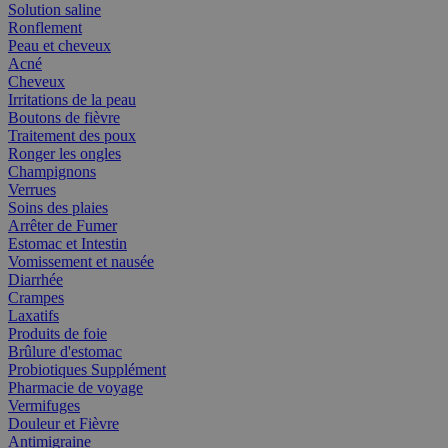
Solution saline
Ronflement
Peau et cheveux
Acné
Cheveux
Irritations de la peau
Boutons de fièvre
Traitement des poux
Ronger les ongles
Champignons
Verrues
Soins des plaies
Arrêter de Fumer
Estomac et Intestin
Vomissement et nausée
Diarrhée
Crampes
Laxatifs
Produits de foie
Brûlure d'estomac
Probiotiques Supplément
Pharmacie de voyage
Vermifuges
Douleur et Fièvre
Antimigraine