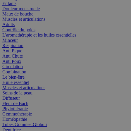
Enfants
Douleur menstruelle
Maux de bouche
Muscles et articulations
Adults
Contrôle du poids
L'aromathérapie et les huiles essentielles
Minceur
Respiration
Anti Pique
Anti Chute
Anti Poux
Circulation
Combination
Le bien-être
Huile essentiel
Muscles et articulations
Soins de la peau
Diffuseur
Fleur de Bach
Phytothérapie
Gemmothérapie
Homéopathie
Tubes Granules-Globuli
Dentifrice