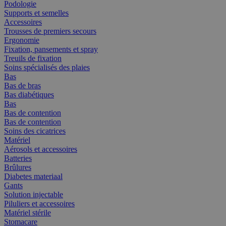
Podologie
Supports et semelles
Accessoires
Trousses de premiers secours
Ergonomie
Fixation, pansements et spray
Treuils de fixation
Soins spécialisés des plaies
Bas
Bas de bras
Bas diabétiques
Bas
Bas de contention
Bas de contention
Soins des cicatrices
Matériel
Aérosols et accessoires
Batteries
Brûlures
Diabetes materiaal
Gants
Solution injectable
Piluliers et accessoires
Matériel stérile
Stomacare