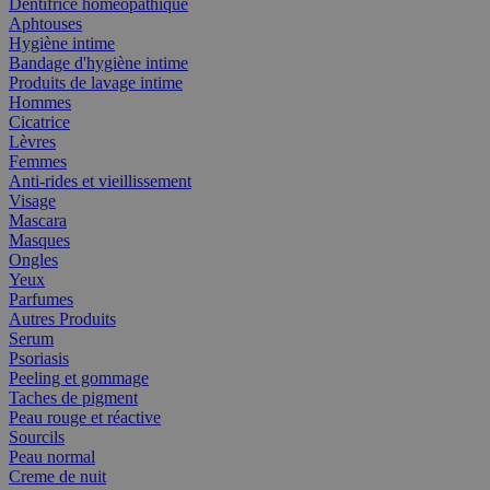
Dentifrice homéopathique
Aphtouses
Hygiène intime
Bandage d'hygiène intime
Produits de lavage intime
Hommes
Cicatrice
Lèvres
Femmes
Anti-rides et vieillissement
Visage
Mascara
Masques
Ongles
Yeux
Parfumes
Autres Produits
Serum
Psoriasis
Peeling et gommage
Taches de pigment
Peau rouge et réactive
Sourcils
Peau normal
Creme de nuit