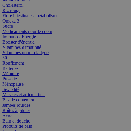
Cholestérol
Riz rouge
Flore intestinale - métabolisme
Omega 3
Sucre
Médicaments pour le coeur
Immuno - Energie
Booster d'énergie
Vitamines d'imuunité
Vitamines pour la faitgue
50+
Ronflement
Batteries
Mémoire
Prostate
Ménopause
Sexualité
Muscles et articulations
Bas de contention
Jambes lourdes
Boîtes à pilules
Acne
Bain et douche
Produits de bain