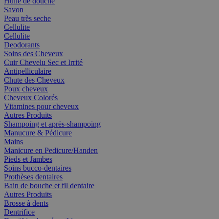
Huile de douche
Savon
Peau très seche
Cellulite
Cellulite
Deodorants
Soins des Cheveux
Cuir Chevelu Sec et Irrité
Antipelliculaire
Chute des Cheveux
Poux cheveux
Cheveux Colorés
Vitamines pour cheveux
Autres Produits
Shampoing et après-shampoing
Manucure & Pédicure
Mains
Manicure en Pedicure/Handen
Pieds et Jambes
Soins bucco-dentaires
Prothèses dentaires
Bain de bouche et fil dentaire
Autres Produits
Brosse à dents
Dentrifice