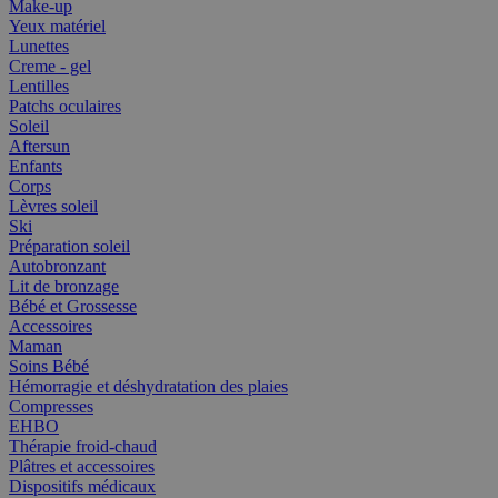
Make-up
Yeux matériel
Lunettes
Creme - gel
Lentilles
Patchs oculaires
Soleil
Aftersun
Enfants
Corps
Lèvres soleil
Ski
Préparation soleil
Autobronzant
Lit de bronzage
Bébé et Grossesse
Accessoires
Maman
Soins Bébé
Hémorragie et déshydratation des plaies
Compresses
EHBO
Thérapie froid-chaud
Plâtres et accessoires
Dispositifs médicaux