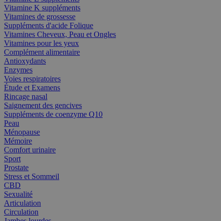
Vitamine K suppléments
Vitamines de grossesse
Suppléments d'acide Folique
Vitamines Cheveux, Peau et Ongles
Vitamines pour les yeux
Complément alimentaire
Antioxydants
Enzymes
Voies respiratoires
Étude et Examens
Rincage nasal
Saignement des gencives
Suppléments de coenzyme Q10
Peau
Ménopause
Mémoire
Comfort urinaire
Sport
Prostate
Stress et Sommeil
CBD
Sexualité
Articulation
Circulation
Jambes lourdes