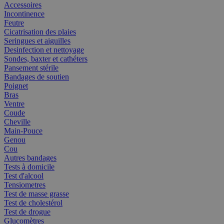
Accessoires
Incontinence
Feutre
Cicatrisation des plaies
Seringues et aiguilles
Desinfection et nettoyage
Sondes, baxter et cathéters
Pansement stérile
Bandages de soutien
Poignet
Bras
Ventre
Coude
Cheville
Main-Pouce
Genou
Cou
Autres bandages
Tests à domicile
Test d'alcool
Tensiometres
Test de masse grasse
Test de cholestérol
Test de drogue
Glucomètres