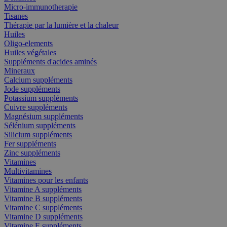
Micro-immunotherapie
Tisanes
Thérapie par la lumière et la chaleur
Huiles
Oligo-elements
Huiles végétales
Suppléments d'acides aminés
Mineraux
Calcium suppléments
Jode suppléments
Potassium suppléments
Cuivre suppléments
Magnésium suppléments
Sélénium suppléments
Silicium suppléments
Fer suppléments
Zinc suppléments
Vitamines
Multivitamines
Vitamines pour les enfants
Vitamine A suppléments
Vitamine B suppléments
Vitamine C suppléments
Vitamine D suppléments
Vitamine E suppléments