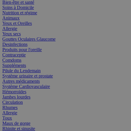
Bien-être et santé
Soins à Domicile
Nutrition et régime
Animaux
Yeux et Oreilles
Allergie
Yeux secs
Gouttes Oculaires Glaucome
Desinfections
Produits pour l'oreille
Contraceptie
Comdoms
Suppléments
Pilule du Lendemain
Système urinaire et prostate
Autres médicaments
Système Cardiovasculaire
Hémorroïdes
Jambes lourdes
Circulation
Rhumes
Allergie
Toux
Maux de gorge
Rhinite et sinusite