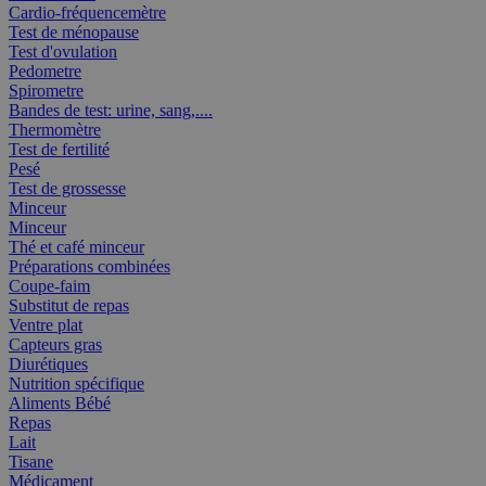
Cardio-fréquencemètre
Test de ménopause
Test d'ovulation
Pedometre
Spirometre
Bandes de test: urine, sang,....
Thermomètre
Test de fertilité
Pesé
Test de grossesse
Minceur
Minceur
Thé et café minceur
Préparations combinées
Coupe-faim
Substitut de repas
Ventre plat
Capteurs gras
Diurétiques
Nutrition spécifique
Aliments Bébé
Repas
Lait
Tisane
Médicament