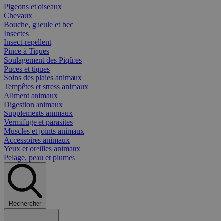
Pigeons et oiseaux
Chevaux
Bouche, gueule et bec
Insectes
Insect-repellent
Pince à Tiques
Soulagement des Piqûres
Puces et tiques
Soins des plaies animaux
Tempêtes et stress animaux
Aliment animaux
Digestion animaux
Supplements animaux
Vermifuge et parasites
Muscles et joints animaux
Accessoires animaux
Yeux et oreilles animaux
Pelage, peau et plumes
Rechercher