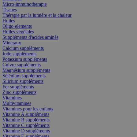
Micro-immunotherapie
Tisanes
Thérapie par la lumière et la chaleur
Huiles
Oligo-elements
Huiles végétales
Suppléments d'acides aminés
Mineraux
Calcium suppléments
Jode suppléments
Potassium suppléments
Cuivre suppléments
Magnésium suppléments
Sélénium suppléments
Silicium suppléments
Fer suppléments
Zinc suppléments
Vitamines
Multivitamines
Vitamines pour les enfants
Vitamine A suppléments
Vitamine B suppléments
Vitamine C suppléments
Vitamine D suppléments
Vitamine E suppléments