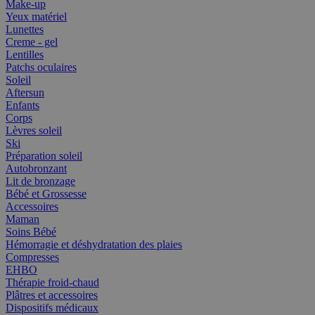
Make-up
Yeux matériel
Lunettes
Creme - gel
Lentilles
Patchs oculaires
Soleil
Aftersun
Enfants
Corps
Lèvres soleil
Ski
Préparation soleil
Autobronzant
Lit de bronzage
Bébé et Grossesse
Accessoires
Maman
Soins Bébé
Hémorragie et déshydratation des plaies
Compresses
EHBO
Thérapie froid-chaud
Plâtres et accessoires
Dispositifs médicaux