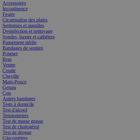
Accessoires
Incontinence
Feutre
Cicatrisation des plaies
Seringues et aiguilles
Desinfection et nettoyage
Sondes, baxter et cathéters
Pansement stérile
Bandages de soutien
Poignet
Bras
Ventre
Coude
Cheville
Main-Pouce
Genou
Cou
Autres bandages
Tests à domicile
Test d'alcool
Tensiometres
Test de masse grasse
Test de cholestérol
Test de drogue
Glucomètres