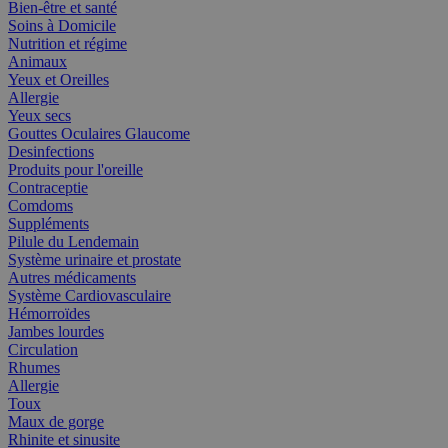
Bien-être et santé
Soins à Domicile
Nutrition et régime
Animaux
Yeux et Oreilles
Allergie
Yeux secs
Gouttes Oculaires Glaucome
Desinfections
Produits pour l'oreille
Contraceptie
Comdoms
Suppléments
Pilule du Lendemain
Système urinaire et prostate
Autres médicaments
Système Cardiovasculaire
Hémorroïdes
Jambes lourdes
Circulation
Rhumes
Allergie
Toux
Maux de gorge
Rhinite et sinusite