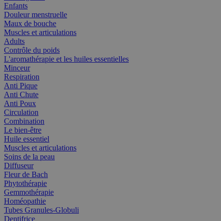
Enfants
Douleur menstruelle
Maux de bouche
Muscles et articulations
Adults
Contrôle du poids
L'aromathérapie et les huiles essentielles
Minceur
Respiration
Anti Pique
Anti Chute
Anti Poux
Circulation
Combination
Le bien-être
Huile essentiel
Muscles et articulations
Soins de la peau
Diffuseur
Fleur de Bach
Phytothérapie
Gemmothérapie
Homéopathie
Tubes Granules-Globuli
Dentifrice