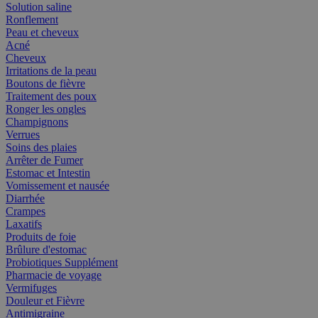
Solution saline
Ronflement
Peau et cheveux
Acné
Cheveux
Irritations de la peau
Boutons de fièvre
Traitement des poux
Ronger les ongles
Champignons
Verrues
Soins des plaies
Arrêter de Fumer
Estomac et Intestin
Vomissement et nausée
Diarrhée
Crampes
Laxatifs
Produits de foie
Brûlure d'estomac
Probiotiques Supplément
Pharmacie de voyage
Vermifuges
Douleur et Fièvre
Antimigraine