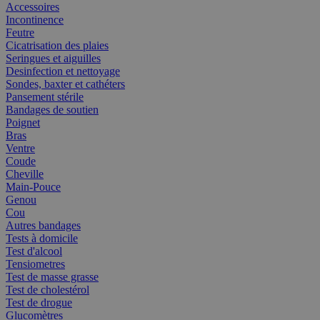
Accessoires
Incontinence
Feutre
Cicatrisation des plaies
Seringues et aiguilles
Desinfection et nettoyage
Sondes, baxter et cathéters
Pansement stérile
Bandages de soutien
Poignet
Bras
Ventre
Coude
Cheville
Main-Pouce
Genou
Cou
Autres bandages
Tests à domicile
Test d'alcool
Tensiometres
Test de masse grasse
Test de cholestérol
Test de drogue
Glucomètres