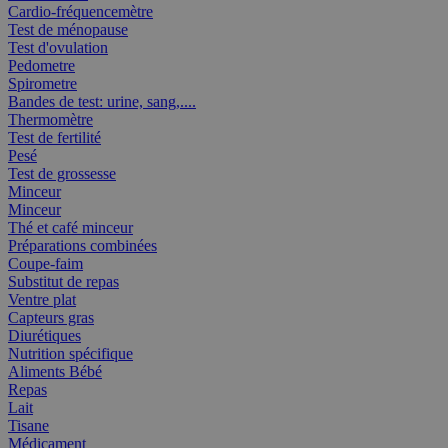
Cardio-fréquencemètre
Test de ménopause
Test d'ovulation
Pedometre
Spirometre
Bandes de test: urine, sang,....
Thermomètre
Test de fertilité
Pesé
Test de grossesse
Minceur
Minceur
Thé et café minceur
Préparations combinées
Coupe-faim
Substitut de repas
Ventre plat
Capteurs gras
Diurétiques
Nutrition spécifique
Aliments Bébé
Repas
Lait
Tisane
Médicament