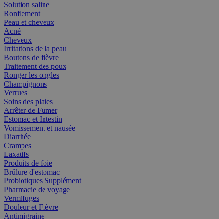
Solution saline
Ronflement
Peau et cheveux
Acné
Cheveux
Irritations de la peau
Boutons de fièvre
Traitement des poux
Ronger les ongles
Champignons
Verrues
Soins des plaies
Arrêter de Fumer
Estomac et Intestin
Vomissement et nausée
Diarrhée
Crampes
Laxatifs
Produits de foie
Brûlure d'estomac
Probiotiques Supplément
Pharmacie de voyage
Vermifuges
Douleur et Fièvre
Antimigraine