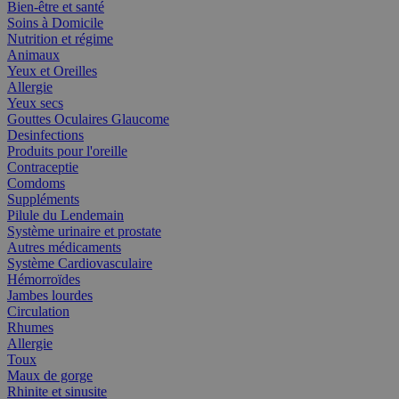
Bien-être et santé
Soins à Domicile
Nutrition et régime
Animaux
Yeux et Oreilles
Allergie
Yeux secs
Gouttes Oculaires Glaucome
Desinfections
Produits pour l'oreille
Contraceptie
Comdoms
Suppléments
Pilule du Lendemain
Système urinaire et prostate
Autres médicaments
Système Cardiovasculaire
Hémorroïdes
Jambes lourdes
Circulation
Rhumes
Allergie
Toux
Maux de gorge
Rhinite et sinusite