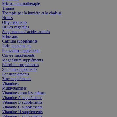
Micro-immunotherapie
Tisanes
Thérapie par la lumière et la chaleur
Huiles
Oligo-elements
Huiles végétales
Suppléments d'acides aminés
Mineraux
Calcium suppléments
Jode suppléments
Potassium suppléments
Cuivre suppléments
Magnésium suppléments
Sélénium suppléments
Silicium suppléments
Fer suppléments
Zinc suppléments
Vitamines
Multivitamines
Vitamines pour les enfants
Vitamine A suppléments
Vitamine B suppléments
Vitamine C suppléments
Vitamine D suppléments
Vitamine E suppléments