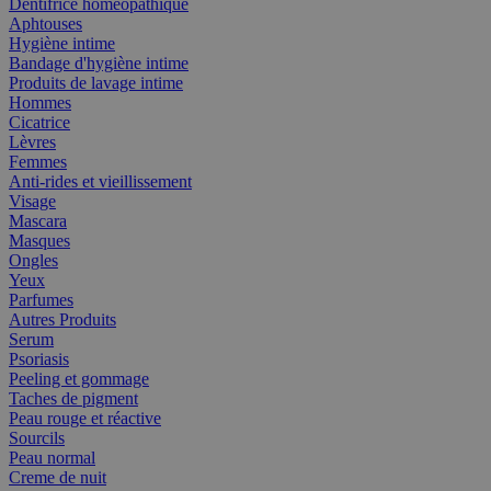
Dentifrice homéopathique
Aphtouses
Hygiène intime
Bandage d'hygiène intime
Produits de lavage intime
Hommes
Cicatrice
Lèvres
Femmes
Anti-rides et vieillissement
Visage
Mascara
Masques
Ongles
Yeux
Parfumes
Autres Produits
Serum
Psoriasis
Peeling et gommage
Taches de pigment
Peau rouge et réactive
Sourcils
Peau normal
Creme de nuit