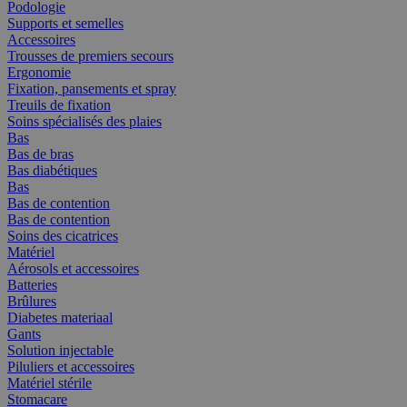
Podologie
Supports et semelles
Accessoires
Trousses de premiers secours
Ergonomie
Fixation, pansements et spray
Treuils de fixation
Soins spécialisés des plaies
Bas
Bas de bras
Bas diabétiques
Bas
Bas de contention
Bas de contention
Soins des cicatrices
Matériel
Aérosols et accessoires
Batteries
Brûlures
Diabetes materiaal
Gants
Solution injectable
Piluliers et accessoires
Matériel stérile
Stomacare