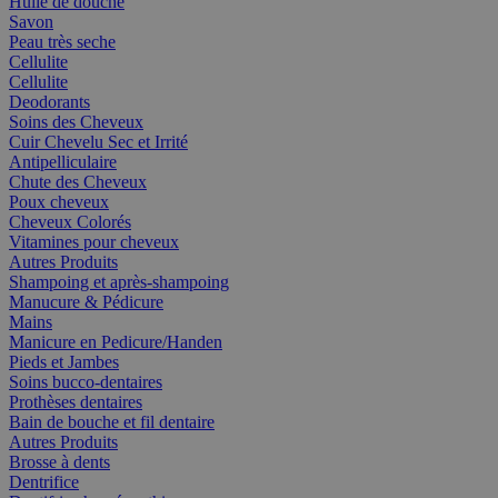
Huile de douche
Savon
Peau très seche
Cellulite
Cellulite
Deodorants
Soins des Cheveux
Cuir Chevelu Sec et Irrité
Antipelliculaire
Chute des Cheveux
Poux cheveux
Cheveux Colorés
Vitamines pour cheveux
Autres Produits
Shampoing et après-shampoing
Manucure & Pédicure
Mains
Manicure en Pedicure/Handen
Pieds et Jambes
Soins bucco-dentaires
Prothèses dentaires
Bain de bouche et fil dentaire
Autres Produits
Brosse à dents
Dentrifice