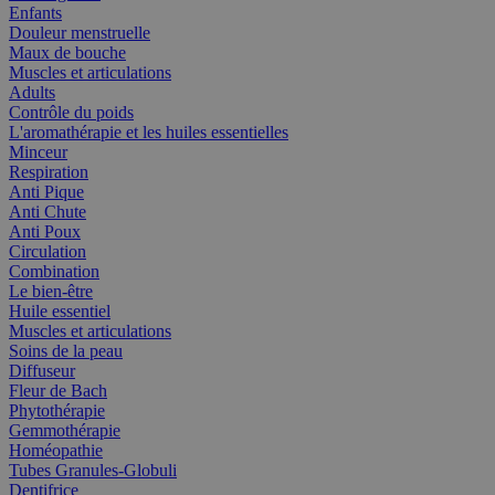
Enfants
Douleur menstruelle
Maux de bouche
Muscles et articulations
Adults
Contrôle du poids
L'aromathérapie et les huiles essentielles
Minceur
Respiration
Anti Pique
Anti Chute
Anti Poux
Circulation
Combination
Le bien-être
Huile essentiel
Muscles et articulations
Soins de la peau
Diffuseur
Fleur de Bach
Phytothérapie
Gemmothérapie
Homéopathie
Tubes Granules-Globuli
Dentifrice