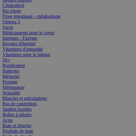
Cholestérol
Riz rouge
Flore intestinale - métabolisme
Omega 3
Sucre
Médicaments pour le coeur
Immuno - Energie
Booster d'énergie
Vitamines d'imuunité
Vitamines pour la faitgue
50+
Ronflement
Batteries
Mémoire
Prostate
Ménopause
Sexualité
Muscles et articulations
Bas de contention
Jambes lourdes
Boîtes à pilules
Acne
Bain et douche
Produits de bain