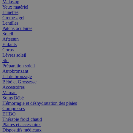
Make-up
Yeux matériel
Lunettes
Creme - gel
Lentilles
Patchs oculaires
Soleil
Aftersun
Enfants
Corps
Lèvres soleil
Ski
Préparation soleil
Autobronzant
Lit de bronzage
Bébé et Grossesse
Accessoires
Maman
Soins Bébé
Hémorragie et déshydratation des plaies
Compresses
EHBO
Thérapie froid-chaud
Plâtres et accessoires
Dispositifs médicaux