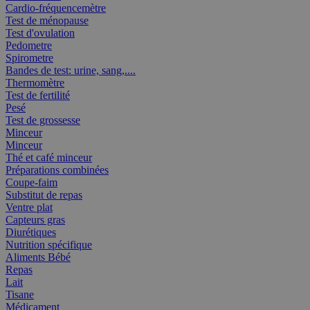
Cardio-fréquencemètre
Test de ménopause
Test d'ovulation
Pedometre
Spirometre
Bandes de test: urine, sang,....
Thermomètre
Test de fertilité
Pesé
Test de grossesse
Minceur
Minceur
Thé et café minceur
Préparations combinées
Coupe-faim
Substitut de repas
Ventre plat
Capteurs gras
Diurétiques
Nutrition spécifique
Aliments Bébé
Repas
Lait
Tisane
Médicament