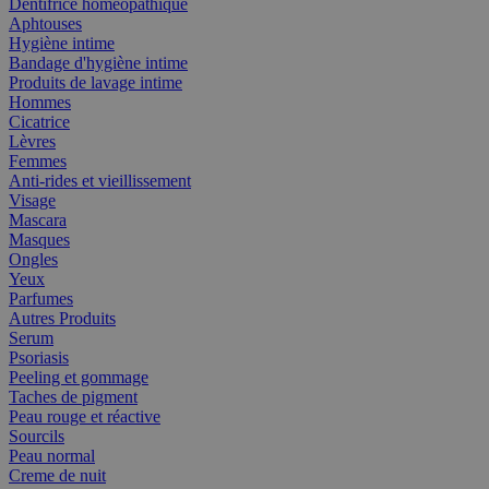
Dentifrice homéopathique
Aphtouses
Hygiène intime
Bandage d'hygiène intime
Produits de lavage intime
Hommes
Cicatrice
Lèvres
Femmes
Anti-rides et vieillissement
Visage
Mascara
Masques
Ongles
Yeux
Parfumes
Autres Produits
Serum
Psoriasis
Peeling et gommage
Taches de pigment
Peau rouge et réactive
Sourcils
Peau normal
Creme de nuit