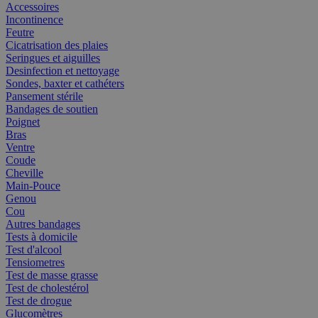
Accessoires
Incontinence
Feutre
Cicatrisation des plaies
Seringues et aiguilles
Desinfection et nettoyage
Sondes, baxter et cathéters
Pansement stérile
Bandages de soutien
Poignet
Bras
Ventre
Coude
Cheville
Main-Pouce
Genou
Cou
Autres bandages
Tests à domicile
Test d'alcool
Tensiometres
Test de masse grasse
Test de cholestérol
Test de drogue
Glucomètres