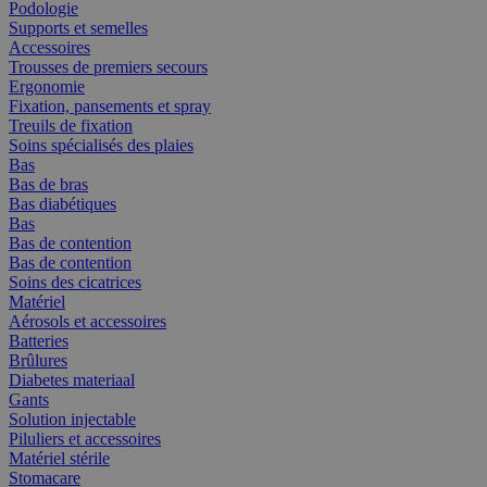
Podologie
Supports et semelles
Accessoires
Trousses de premiers secours
Ergonomie
Fixation, pansements et spray
Treuils de fixation
Soins spécialisés des plaies
Bas
Bas de bras
Bas diabétiques
Bas
Bas de contention
Bas de contention
Soins des cicatrices
Matériel
Aérosols et accessoires
Batteries
Brûlures
Diabetes materiaal
Gants
Solution injectable
Piluliers et accessoires
Matériel stérile
Stomacare