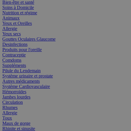
Bien-être et santé
Soins à Domicile
Nutrition et régime
Animaux
Yeux et Oreilles
Allergie
Yeux secs
Gouttes Oculaires Glaucome
Desinfections
Produits pour l'oreille
Contraceptie
Comdoms
Suppléments
Pilule du Lendemain
Système urinaire et prostate
Autres médicaments
Système Cardiovasculaire
Hémorroïdes
Jambes lourdes
Circulation
Rhumes
Allergie
Toux
Maux de gorge
Rhinite et sinusite