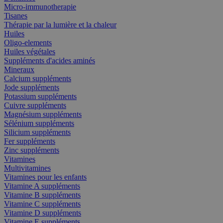
Micro-immunotherapie
Tisanes
Thérapie par la lumière et la chaleur
Huiles
Oligo-elements
Huiles végétales
Suppléments d'acides aminés
Mineraux
Calcium suppléments
Jode suppléments
Potassium suppléments
Cuivre suppléments
Magnésium suppléments
Sélénium suppléments
Silicium suppléments
Fer suppléments
Zinc suppléments
Vitamines
Multivitamines
Vitamines pour les enfants
Vitamine A suppléments
Vitamine B suppléments
Vitamine C suppléments
Vitamine D suppléments
Vitamine E suppléments