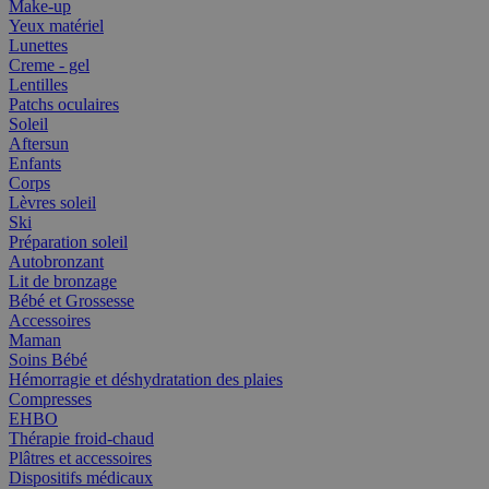
Make-up
Yeux matériel
Lunettes
Creme - gel
Lentilles
Patchs oculaires
Soleil
Aftersun
Enfants
Corps
Lèvres soleil
Ski
Préparation soleil
Autobronzant
Lit de bronzage
Bébé et Grossesse
Accessoires
Maman
Soins Bébé
Hémorragie et déshydratation des plaies
Compresses
EHBO
Thérapie froid-chaud
Plâtres et accessoires
Dispositifs médicaux