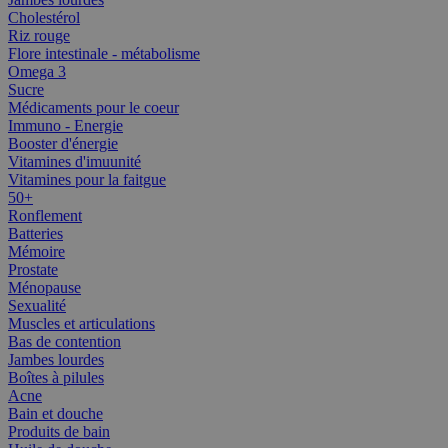
Cholestérol
Riz rouge
Flore intestinale - métabolisme
Omega 3
Sucre
Médicaments pour le coeur
Immuno - Energie
Booster d'énergie
Vitamines d'imuunité
Vitamines pour la faitgue
50+
Ronflement
Batteries
Mémoire
Prostate
Ménopause
Sexualité
Muscles et articulations
Bas de contention
Jambes lourdes
Boîtes à pilules
Acne
Bain et douche
Produits de bain