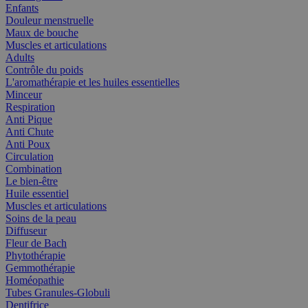
Enfants
Douleur menstruelle
Maux de bouche
Muscles et articulations
Adults
Contrôle du poids
L'aromathérapie et les huiles essentielles
Minceur
Respiration
Anti Pique
Anti Chute
Anti Poux
Circulation
Combination
Le bien-être
Huile essentiel
Muscles et articulations
Soins de la peau
Diffuseur
Fleur de Bach
Phytothérapie
Gemmothérapie
Homéopathie
Tubes Granules-Globuli
Dentifrice