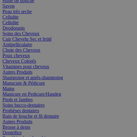
Huile de douche
Savon
Peau très seche
Cellulite
Cellulite
Deodorants
Soins des Cheveux
Cuir Chevelu Sec et Irrité
Antipelliculaire
Chute des Cheveux
Poux cheveux
Cheveux Colorés
Vitamines pour cheveux
Autres Produits
Shampoing et après-shampoing
Manucure & Pédicure
Mains
Manicure en Pedicure/Handen
Pieds et Jambes
Soins bucco-dentaires
Prothèses dentaires
Bain de bouche et fil dentaire
Autres Produits
Brosse à dents
Dentrifice