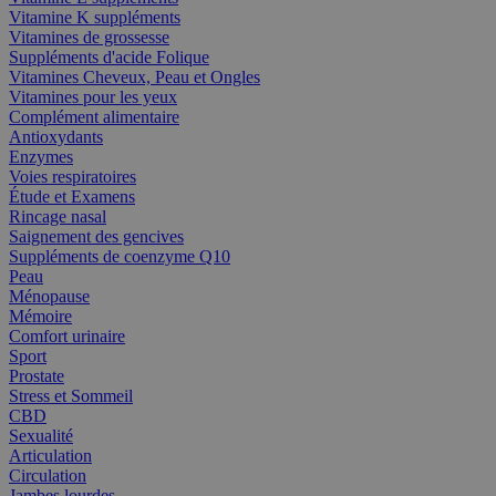
Vitamine K suppléments
Vitamines de grossesse
Suppléments d'acide Folique
Vitamines Cheveux, Peau et Ongles
Vitamines pour les yeux
Complément alimentaire
Antioxydants
Enzymes
Voies respiratoires
Étude et Examens
Rincage nasal
Saignement des gencives
Suppléments de coenzyme Q10
Peau
Ménopause
Mémoire
Comfort urinaire
Sport
Prostate
Stress et Sommeil
CBD
Sexualité
Articulation
Circulation
Jambes lourdes