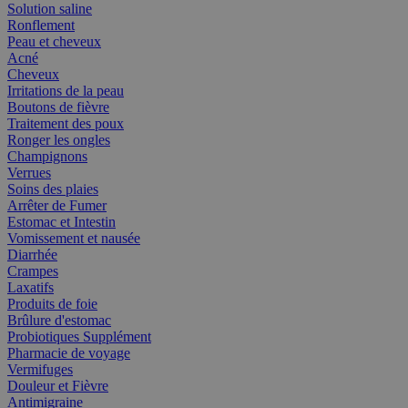
Solution saline
Ronflement
Peau et cheveux
Acné
Cheveux
Irritations de la peau
Boutons de fièvre
Traitement des poux
Ronger les ongles
Champignons
Verrues
Soins des plaies
Arrêter de Fumer
Estomac et Intestin
Vomissement et nausée
Diarrhée
Crampes
Laxatifs
Produits de foie
Brûlure d'estomac
Probiotiques Supplément
Pharmacie de voyage
Vermifuges
Douleur et Fièvre
Antimigraine