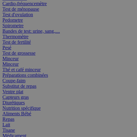
Cardio-fréquencemètre
Test de ménopause
Test d'ovulation
Pedometre
Spirometre
Bandes de test: urine, sang,....
Thermomètre
Test de fertilité
Pesé
Test de grossesse
Minceur
Minceur
Thé et café minceur
Préparations combinées
Coupe-faim
Substitut de repas
Ventre plat
Capteurs gras
Diurétiques
Nutrition spécifique
Aliments Bébé
Repas
Lait
Tisane
Médicament