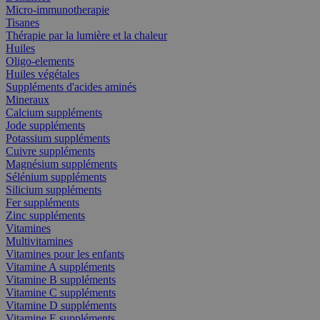
Micro-immunotherapie
Tisanes
Thérapie par la lumière et la chaleur
Huiles
Oligo-elements
Huiles végétales
Suppléments d'acides aminés
Mineraux
Calcium suppléments
Jode suppléments
Potassium suppléments
Cuivre suppléments
Magnésium suppléments
Sélénium suppléments
Silicium suppléments
Fer suppléments
Zinc suppléments
Vitamines
Multivitamines
Vitamines pour les enfants
Vitamine A suppléments
Vitamine B suppléments
Vitamine C suppléments
Vitamine D suppléments
Vitamine E suppléments