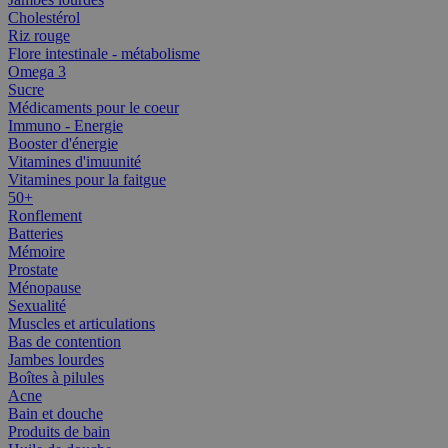
Cholestérol
Riz rouge
Flore intestinale - métabolisme
Omega 3
Sucre
Médicaments pour le coeur
Immuno - Energie
Booster d'énergie
Vitamines d'imuunité
Vitamines pour la faitgue
50+
Ronflement
Batteries
Mémoire
Prostate
Ménopause
Sexualité
Muscles et articulations
Bas de contention
Jambes lourdes
Boîtes à pilules
Acne
Bain et douche
Produits de bain