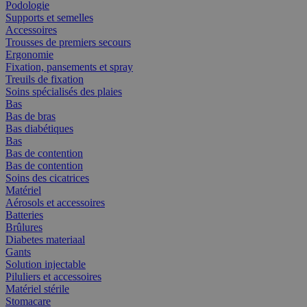
Podologie
Supports et semelles
Accessoires
Trousses de premiers secours
Ergonomie
Fixation, pansements et spray
Treuils de fixation
Soins spécialisés des plaies
Bas
Bas de bras
Bas diabétiques
Bas
Bas de contention
Bas de contention
Soins des cicatrices
Matériel
Aérosols et accessoires
Batteries
Brûlures
Diabetes materiaal
Gants
Solution injectable
Piluliers et accessoires
Matériel stérile
Stomacare