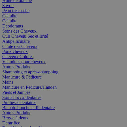
Huile de douche
Savon
Peau très seche
Cellulite
Cellulite
Deodorants
Soins des Cheveux
Cuir Chevelu Sec et Irrité
Antipelliculaire
Chute des Cheveux
Poux cheveux
Cheveux Colorés
Vitamines pour cheveux
Autres Produits
Shampoing et après-shampoing
Manucure & Pédicure
Mains
Manicure en Pedicure/Handen
Pieds et Jambes
Soins bucco-dentaires
Prothèses dentaires
Bain de bouche et fil dentaire
Autres Produits
Brosse à dents
Dentrifice