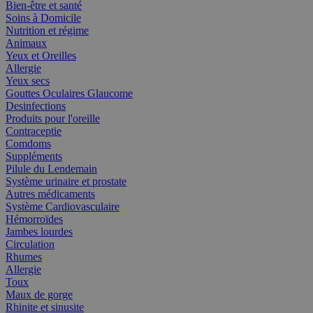
Bien-être et santé
Soins à Domicile
Nutrition et régime
Animaux
Yeux et Oreilles
Allergie
Yeux secs
Gouttes Oculaires Glaucome
Desinfections
Produits pour l'oreille
Contraceptie
Comdoms
Suppléments
Pilule du Lendemain
Système urinaire et prostate
Autres médicaments
Système Cardiovasculaire
Hémorroïdes
Jambes lourdes
Circulation
Rhumes
Allergie
Toux
Maux de gorge
Rhinite et sinusite