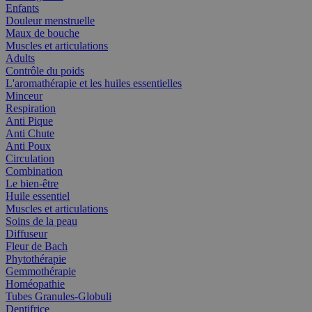
Enfants
Douleur menstruelle
Maux de bouche
Muscles et articulations
Adults
Contrôle du poids
L'aromathérapie et les huiles essentielles
Minceur
Respiration
Anti Pique
Anti Chute
Anti Poux
Circulation
Combination
Le bien-être
Huile essentiel
Muscles et articulations
Soins de la peau
Diffuseur
Fleur de Bach
Phytothérapie
Gemmothérapie
Homéopathie
Tubes Granules-Globuli
Dentifrice