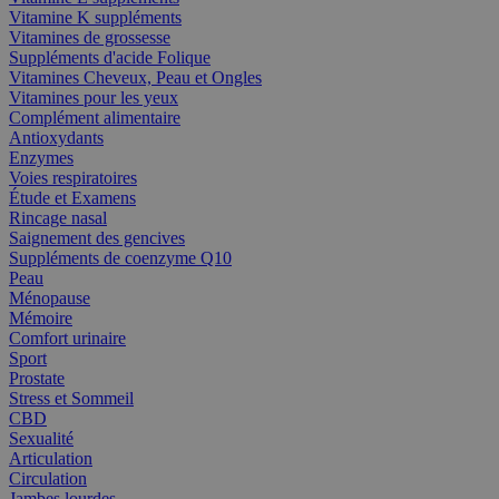
Vitamine K suppléments
Vitamines de grossesse
Suppléments d'acide Folique
Vitamines Cheveux, Peau et Ongles
Vitamines pour les yeux
Complément alimentaire
Antioxydants
Enzymes
Voies respiratoires
Étude et Examens
Rincage nasal
Saignement des gencives
Suppléments de coenzyme Q10
Peau
Ménopause
Mémoire
Comfort urinaire
Sport
Prostate
Stress et Sommeil
CBD
Sexualité
Articulation
Circulation
Jambes lourdes