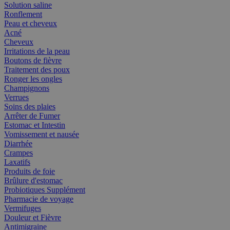
Solution saline
Ronflement
Peau et cheveux
Acné
Cheveux
Irritations de la peau
Boutons de fièvre
Traitement des poux
Ronger les ongles
Champignons
Verrues
Soins des plaies
Arrêter de Fumer
Estomac et Intestin
Vomissement et nausée
Diarrhée
Crampes
Laxatifs
Produits de foie
Brûlure d'estomac
Probiotiques Supplément
Pharmacie de voyage
Vermifuges
Douleur et Fièvre
Antimigraine