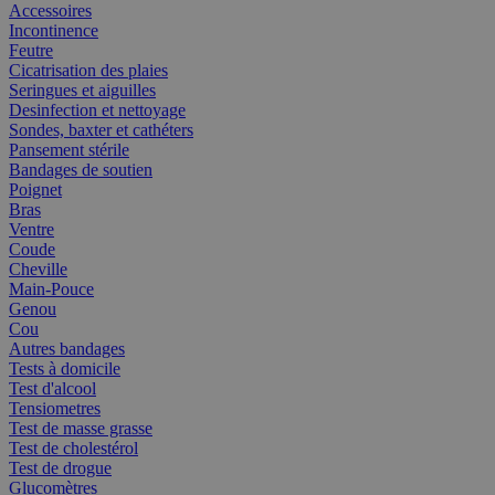
Accessoires
Incontinence
Feutre
Cicatrisation des plaies
Seringues et aiguilles
Desinfection et nettoyage
Sondes, baxter et cathéters
Pansement stérile
Bandages de soutien
Poignet
Bras
Ventre
Coude
Cheville
Main-Pouce
Genou
Cou
Autres bandages
Tests à domicile
Test d'alcool
Tensiometres
Test de masse grasse
Test de cholestérol
Test de drogue
Glucomètres