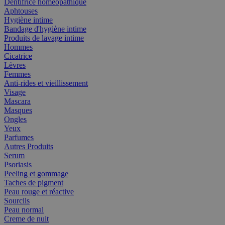
Dentifrice homéopathique
Aphtouses
Hygiène intime
Bandage d'hygiène intime
Produits de lavage intime
Hommes
Cicatrice
Lèvres
Femmes
Anti-rides et vieillissement
Visage
Mascara
Masques
Ongles
Yeux
Parfumes
Autres Produits
Serum
Psoriasis
Peeling et gommage
Taches de pigment
Peau rouge et réactive
Sourcils
Peau normal
Creme de nuit