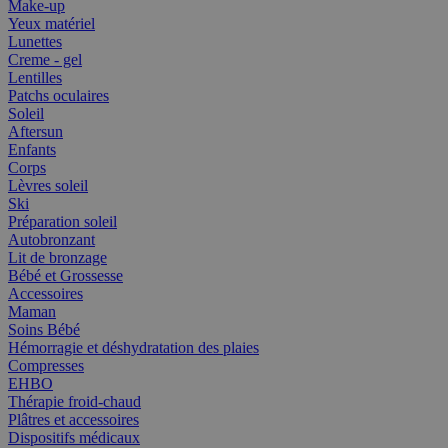
Make-up
Yeux matériel
Lunettes
Creme - gel
Lentilles
Patchs oculaires
Soleil
Aftersun
Enfants
Corps
Lèvres soleil
Ski
Préparation soleil
Autobronzant
Lit de bronzage
Bébé et Grossesse
Accessoires
Maman
Soins Bébé
Hémorragie et déshydratation des plaies
Compresses
EHBO
Thérapie froid-chaud
Plâtres et accessoires
Dispositifs médicaux