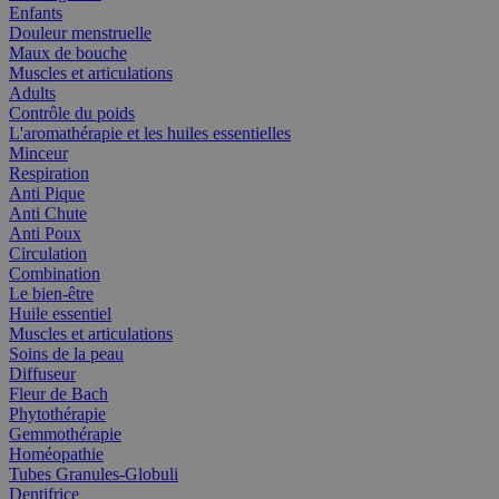
Enfants
Douleur menstruelle
Maux de bouche
Muscles et articulations
Adults
Contrôle du poids
L'aromathérapie et les huiles essentielles
Minceur
Respiration
Anti Pique
Anti Chute
Anti Poux
Circulation
Combination
Le bien-être
Huile essentiel
Muscles et articulations
Soins de la peau
Diffuseur
Fleur de Bach
Phytothérapie
Gemmothérapie
Homéopathie
Tubes Granules-Globuli
Dentifrice