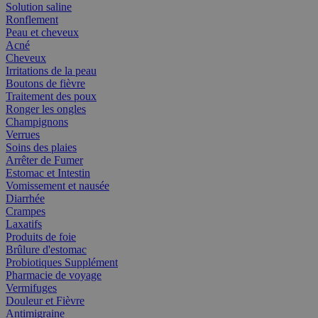
Solution saline
Ronflement
Peau et cheveux
Acné
Cheveux
Irritations de la peau
Boutons de fièvre
Traitement des poux
Ronger les ongles
Champignons
Verrues
Soins des plaies
Arrêter de Fumer
Estomac et Intestin
Vomissement et nausée
Diarrhée
Crampes
Laxatifs
Produits de foie
Brûlure d'estomac
Probiotiques Supplément
Pharmacie de voyage
Vermifuges
Douleur et Fièvre
Antimigraine