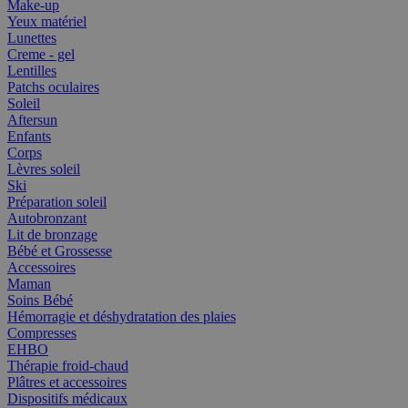
Make-up
Yeux matériel
Lunettes
Creme - gel
Lentilles
Patchs oculaires
Soleil
Aftersun
Enfants
Corps
Lèvres soleil
Ski
Préparation soleil
Autobronzant
Lit de bronzage
Bébé et Grossesse
Accessoires
Maman
Soins Bébé
Hémorragie et déshydratation des plaies
Compresses
EHBO
Thérapie froid-chaud
Plâtres et accessoires
Dispositifs médicaux