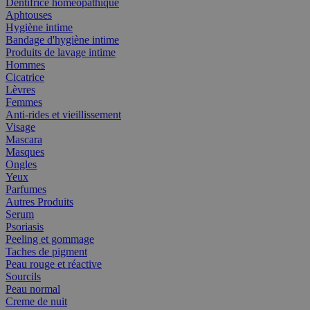
Dentifrice homéopathique
Aphtouses
Hygiène intime
Bandage d'hygiène intime
Produits de lavage intime
Hommes
Cicatrice
Lèvres
Femmes
Anti-rides et vieillissement
Visage
Mascara
Masques
Ongles
Yeux
Parfumes
Autres Produits
Serum
Psoriasis
Peeling et gommage
Taches de pigment
Peau rouge et réactive
Sourcils
Peau normal
Creme de nuit