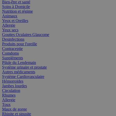
Bien-être et santé
Soins à Domicile
Nutrition et régime
Animaux
Yeux et Oreilles
Allergie
Yeux secs
Gouttes Oculaires Glaucome
Desinfections
Produits pour l'oreille
Contraceptie
Comdoms
Suppléments
Pilule du Lendemain
Système urinaire et prostate
Autres médicaments
Système Cardiovasculaire
Hémorroïdes
Jambes lourdes
Circulation
Rhumes
Allergie
Toux
Maux de gorge
Rhinite et sinusite