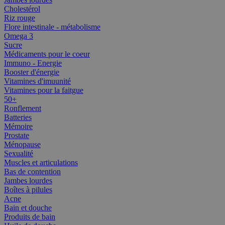
Cholestérol
Riz rouge
Flore intestinale - métabolisme
Omega 3
Sucre
Médicaments pour le coeur
Immuno - Energie
Booster d'énergie
Vitamines d'imuunité
Vitamines pour la faitgue
50+
Ronflement
Batteries
Mémoire
Prostate
Ménopause
Sexualité
Muscles et articulations
Bas de contention
Jambes lourdes
Boîtes à pilules
Acne
Bain et douche
Produits de bain