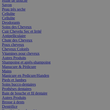
Huile de douche
Savon
Peau très seche
Cellulite
Cellulite
Deodorants
Soins des Cheveux
Cuir Chevelu Sec et Irrité
Antipelliculaire
Chute des Cheveux
Poux cheveux
Cheveux Colorés
Vitamines pour cheveux
Autres Produits
Shampoing et après-shampoing
Manucure & Pédicure
Mains
Manicure en Pedicure/Handen
Pieds et Jambes
Soins bucco-dentaires
Prothèses dentaires
Bain de bouche et fil dentaire
Autres Produits
Brosse à dents
Dentrifice