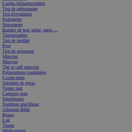
Cardio-fréquencemètre
Test de ménopause
Test d'ovulation
Pedometre
Spirometre
Bandes de test: urine, sang,....
Thermomètre
Test de fertilité
Pesé
Test de grossesse
Minceur
Minceur
Thé et café minceur
Préparations combinées
Coupe-faim
Substitut de repas
Ventre plat
Capteurs gras
Diurétiques
Nutrition spécifique
Aliments Bébé
Repas
Lait
Tisane
Médicament