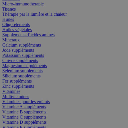
Micro-immunotherapie
Tisanes
Thérapie par la lumière et la chaleur
Huiles
Oligo-elements
Huiles végétales
Suppléments d'acides aminés
Mineraux
Calcium suppléments
Jode suppléments
Potassium suppléments
Cuivre suppléments
Magnésium suppléments
Sélénium suppléments
Silicium suppléments
Fer suppléments
Zinc suppléments
Vitamines
Multivitamines
Vitamines pour les enfants
Vitamine A suppléments
Vitamine B suppléments
Vitamine C suppléments
Vitamine D suppléments
Vitamine E suppléments