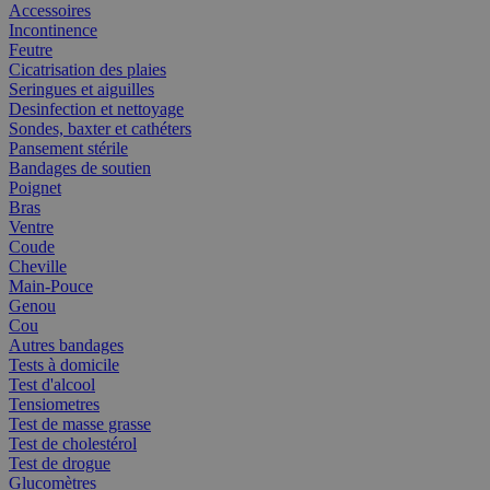
Accessoires
Incontinence
Feutre
Cicatrisation des plaies
Seringues et aiguilles
Desinfection et nettoyage
Sondes, baxter et cathéters
Pansement stérile
Bandages de soutien
Poignet
Bras
Ventre
Coude
Cheville
Main-Pouce
Genou
Cou
Autres bandages
Tests à domicile
Test d'alcool
Tensiometres
Test de masse grasse
Test de cholestérol
Test de drogue
Glucomètres