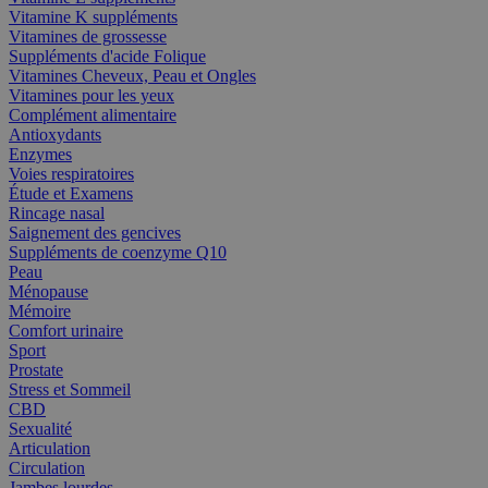
Vitamine K suppléments
Vitamines de grossesse
Suppléments d'acide Folique
Vitamines Cheveux, Peau et Ongles
Vitamines pour les yeux
Complément alimentaire
Antioxydants
Enzymes
Voies respiratoires
Étude et Examens
Rincage nasal
Saignement des gencives
Suppléments de coenzyme Q10
Peau
Ménopause
Mémoire
Comfort urinaire
Sport
Prostate
Stress et Sommeil
CBD
Sexualité
Articulation
Circulation
Jambes lourdes