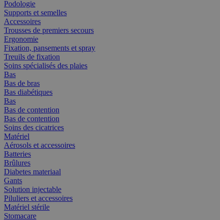
Podologie
Supports et semelles
Accessoires
Trousses de premiers secours
Ergonomie
Fixation, pansements et spray
Treuils de fixation
Soins spécialisés des plaies
Bas
Bas de bras
Bas diabétiques
Bas
Bas de contention
Bas de contention
Soins des cicatrices
Matériel
Aérosols et accessoires
Batteries
Brûlures
Diabetes materiaal
Gants
Solution injectable
Piluliers et accessoires
Matériel stérile
Stomacare