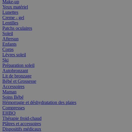
Make-up
Yeux matériel
Lunettes
Creme - gel
Lentilles
Patchs oculaires
Soleil
Aftersun
Enfants
Corps
Lèvres soleil
Ski
Préparation soleil
Autobronzant
Lit de bronzage
Bébé et Grossesse
Accessoires
Maman
Soins Bébé
Hémorragie et déshydratation des plaies
Compresses
EHBO
Thérapie froid-chaud
Plâtres et accessoires
Dispositifs médicaux