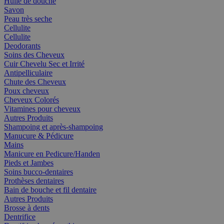
Huile de douche
Savon
Peau très seche
Cellulite
Cellulite
Deodorants
Soins des Cheveux
Cuir Chevelu Sec et Irrité
Antipelliculaire
Chute des Cheveux
Poux cheveux
Cheveux Colorés
Vitamines pour cheveux
Autres Produits
Shampoing et après-shampoing
Manucure & Pédicure
Mains
Manicure en Pedicure/Handen
Pieds et Jambes
Soins bucco-dentaires
Prothèses dentaires
Bain de bouche et fil dentaire
Autres Produits
Brosse à dents
Dentrifice