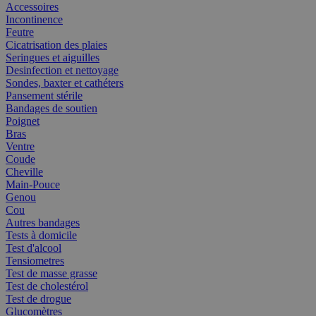
Accessoires
Incontinence
Feutre
Cicatrisation des plaies
Seringues et aiguilles
Desinfection et nettoyage
Sondes, baxter et cathéters
Pansement stérile
Bandages de soutien
Poignet
Bras
Ventre
Coude
Cheville
Main-Pouce
Genou
Cou
Autres bandages
Tests à domicile
Test d'alcool
Tensiometres
Test de masse grasse
Test de cholestérol
Test de drogue
Glucomètres