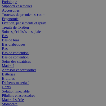
Podologie
Supports et semelles
Accessoires
Trousses de premiers secours
Ergonomie
Fixation, pansements et spray
Treuils de fixation
Soins spécialisés des plaies
Bas
Bas de bras
Bas diabétiques
Bas
Bas de contention
Bas de contention
Soins des cicatrices
Matériel
Aérosols et accessoires
Batteries
Brûlures
Diabetes materiaal
Gants
Solution injectable
Piluliers et accessoires
Matériel stérile
Stomacare