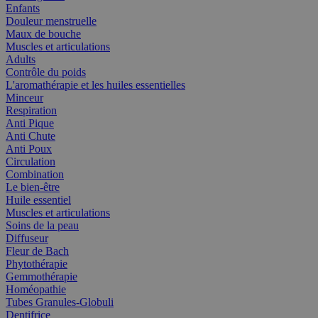
Enfants
Douleur menstruelle
Maux de bouche
Muscles et articulations
Adults
Contrôle du poids
L'aromathérapie et les huiles essentielles
Minceur
Respiration
Anti Pique
Anti Chute
Anti Poux
Circulation
Combination
Le bien-être
Huile essentiel
Muscles et articulations
Soins de la peau
Diffuseur
Fleur de Bach
Phytothérapie
Gemmothérapie
Homéopathie
Tubes Granules-Globuli
Dentifrice