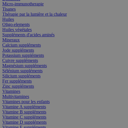
Micro-immunotherapie
Tisanes
Thérapie par la lumière et la chaleur
Huiles
Oligo-elements
Huiles végétales
Suppléments d'acides aminés
Mineraux
Calcium suppléments
Jode suppléments
Potassium suppléments
Cuivre suppléments
Magnésium suppléments
Sélénium suppléments
Silicium suppléments
Fer suppléments
Zinc suppléments
Vitamines
Multivitamines
Vitamines pour les enfants
Vitamine A suppléments
Vitamine B suppléments
Vitamine C suppléments
Vitamine D suppléments
Vitamine E suppléments