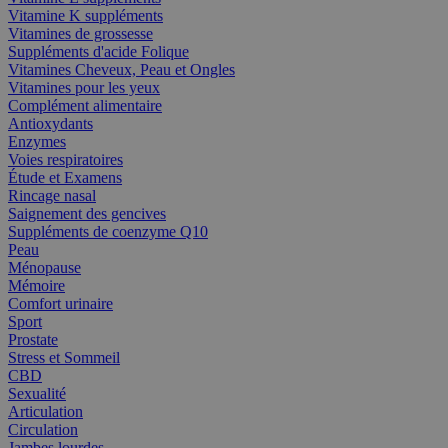
Vitamine K suppléments
Vitamines de grossesse
Suppléments d'acide Folique
Vitamines Cheveux, Peau et Ongles
Vitamines pour les yeux
Complément alimentaire
Antioxydants
Enzymes
Voies respiratoires
Étude et Examens
Rincage nasal
Saignement des gencives
Suppléments de coenzyme Q10
Peau
Ménopause
Mémoire
Comfort urinaire
Sport
Prostate
Stress et Sommeil
CBD
Sexualité
Articulation
Circulation
Jambes lourdes