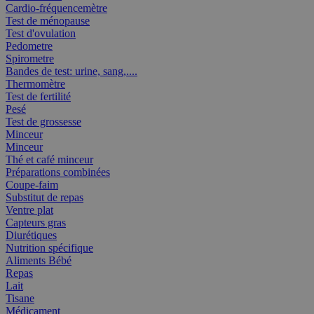
Cardio-fréquencemètre
Test de ménopause
Test d'ovulation
Pedometre
Spirometre
Bandes de test: urine, sang,....
Thermomètre
Test de fertilité
Pesé
Test de grossesse
Minceur
Minceur
Thé et café minceur
Préparations combinées
Coupe-faim
Substitut de repas
Ventre plat
Capteurs gras
Diurétiques
Nutrition spécifique
Aliments Bébé
Repas
Lait
Tisane
Médicament