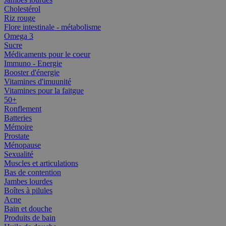
Cholestérol
Riz rouge
Flore intestinale - métabolisme
Omega 3
Sucre
Médicaments pour le coeur
Immuno - Energie
Booster d'énergie
Vitamines d'imuunité
Vitamines pour la faitgue
50+
Ronflement
Batteries
Mémoire
Prostate
Ménopause
Sexualité
Muscles et articulations
Bas de contention
Jambes lourdes
Boîtes à pilules
Acne
Bain et douche
Produits de bain