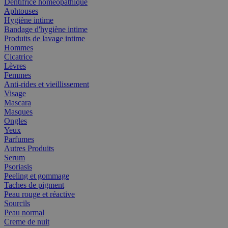
Dentifrice homéopathique
Aphtouses
Hygiène intime
Bandage d'hygiène intime
Produits de lavage intime
Hommes
Cicatrice
Lèvres
Femmes
Anti-rides et vieillissement
Visage
Mascara
Masques
Ongles
Yeux
Parfumes
Autres Produits
Serum
Psoriasis
Peeling et gommage
Taches de pigment
Peau rouge et réactive
Sourcils
Peau normal
Creme de nuit