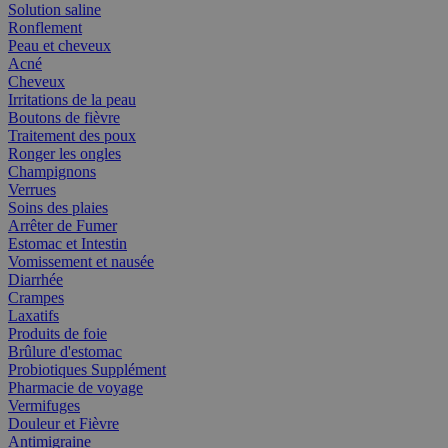
Solution saline
Ronflement
Peau et cheveux
Acné
Cheveux
Irritations de la peau
Boutons de fièvre
Traitement des poux
Ronger les ongles
Champignons
Verrues
Soins des plaies
Arrêter de Fumer
Estomac et Intestin
Vomissement et nausée
Diarrhée
Crampes
Laxatifs
Produits de foie
Brûlure d'estomac
Probiotiques Supplément
Pharmacie de voyage
Vermifuges
Douleur et Fièvre
Antimigraine