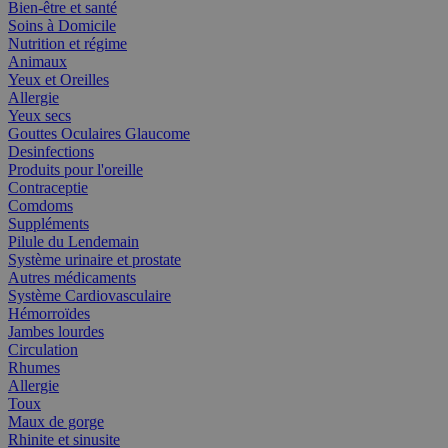
Bien-être et santé
Soins à Domicile
Nutrition et régime
Animaux
Yeux et Oreilles
Allergie
Yeux secs
Gouttes Oculaires Glaucome
Desinfections
Produits pour l'oreille
Contraceptie
Comdoms
Suppléments
Pilule du Lendemain
Système urinaire et prostate
Autres médicaments
Système Cardiovasculaire
Hémorroïdes
Jambes lourdes
Circulation
Rhumes
Allergie
Toux
Maux de gorge
Rhinite et sinusite