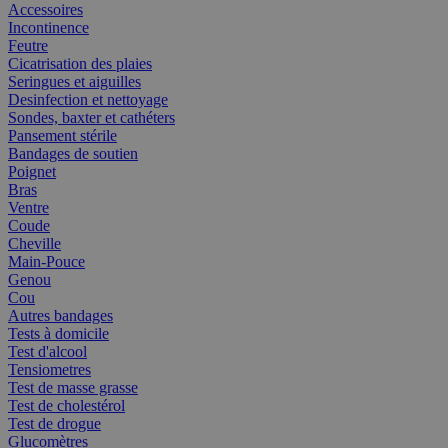
Accessoires
Incontinence
Feutre
Cicatrisation des plaies
Seringues et aiguilles
Desinfection et nettoyage
Sondes, baxter et cathéters
Pansement stérile
Bandages de soutien
Poignet
Bras
Ventre
Coude
Cheville
Main-Pouce
Genou
Cou
Autres bandages
Tests à domicile
Test d'alcool
Tensiometres
Test de masse grasse
Test de cholestérol
Test de drogue
Glucomètres