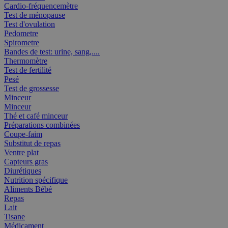
Cardio-fréquencemètre
Test de ménopause
Test d'ovulation
Pedometre
Spirometre
Bandes de test: urine, sang,....
Thermomètre
Test de fertilité
Pesé
Test de grossesse
Minceur
Minceur
Thé et café minceur
Préparations combinées
Coupe-faim
Substitut de repas
Ventre plat
Capteurs gras
Diurétiques
Nutrition spécifique
Aliments Bébé
Repas
Lait
Tisane
Médicament