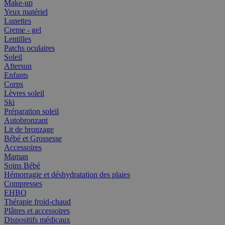
Make-up
Yeux matériel
Lunettes
Creme - gel
Lentilles
Patchs oculaires
Soleil
Aftersun
Enfants
Corps
Lèvres soleil
Ski
Préparation soleil
Autobronzant
Lit de bronzage
Bébé et Grossesse
Accessoires
Maman
Soins Bébé
Hémorragie et déshydratation des plaies
Compresses
EHBO
Thérapie froid-chaud
Plâtres et accessoires
Dispositifs médicaux