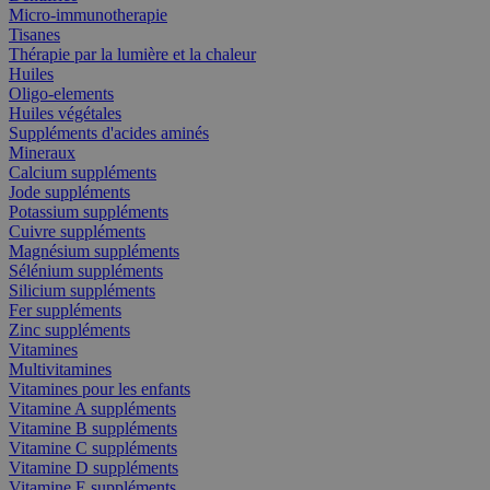
Micro-immunotherapie
Tisanes
Thérapie par la lumière et la chaleur
Huiles
Oligo-elements
Huiles végétales
Suppléments d'acides aminés
Mineraux
Calcium suppléments
Jode suppléments
Potassium suppléments
Cuivre suppléments
Magnésium suppléments
Sélénium suppléments
Silicium suppléments
Fer suppléments
Zinc suppléments
Vitamines
Multivitamines
Vitamines pour les enfants
Vitamine A suppléments
Vitamine B suppléments
Vitamine C suppléments
Vitamine D suppléments
Vitamine E suppléments