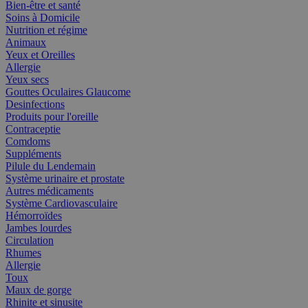
Bien-être et santé
Soins à Domicile
Nutrition et régime
Animaux
Yeux et Oreilles
Allergie
Yeux secs
Gouttes Oculaires Glaucome
Desinfections
Produits pour l'oreille
Contraceptie
Comdoms
Suppléments
Pilule du Lendemain
Système urinaire et prostate
Autres médicaments
Système Cardiovasculaire
Hémorroïdes
Jambes lourdes
Circulation
Rhumes
Allergie
Toux
Maux de gorge
Rhinite et sinusite