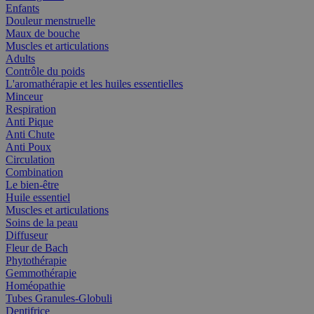
Enfants
Douleur menstruelle
Maux de bouche
Muscles et articulations
Adults
Contrôle du poids
L'aromathérapie et les huiles essentielles
Minceur
Respiration
Anti Pique
Anti Chute
Anti Poux
Circulation
Combination
Le bien-être
Huile essentiel
Muscles et articulations
Soins de la peau
Diffuseur
Fleur de Bach
Phytothérapie
Gemmothérapie
Homéopathie
Tubes Granules-Globuli
Dentifrice