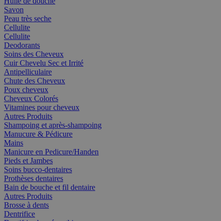
Huile de douche
Savon
Peau très seche
Cellulite
Cellulite
Deodorants
Soins des Cheveux
Cuir Chevelu Sec et Irrité
Antipelliculaire
Chute des Cheveux
Poux cheveux
Cheveux Colorés
Vitamines pour cheveux
Autres Produits
Shampoing et après-shampoing
Manucure & Pédicure
Mains
Manicure en Pedicure/Handen
Pieds et Jambes
Soins bucco-dentaires
Prothèses dentaires
Bain de bouche et fil dentaire
Autres Produits
Brosse à dents
Dentrifice