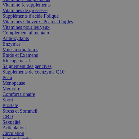
Vitamine K suppléments
Vitamines de grossesse
Suppléments d'acide Folique
Vitamines Cheveux, Peau et Ongles
Vitamines pour les yeux
Complément alimentaire
Antioxydants
Enzymes
Voies respiratoires
Étude et Examens
Rincage nasal
Saignement des gencives
Suppléments de coenzyme Q10
Peau
Ménopause
Mémoire
Comfort urinaire
Sport
Prostate
Stress et Sommeil
CBD
Sexualité
Articulation
Circulation
Jambes lourdes