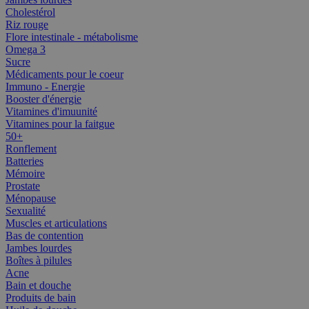
Cholestérol
Riz rouge
Flore intestinale - métabolisme
Omega 3
Sucre
Médicaments pour le coeur
Immuno - Energie
Booster d'énergie
Vitamines d'imuunité
Vitamines pour la faitgue
50+
Ronflement
Batteries
Mémoire
Prostate
Ménopause
Sexualité
Muscles et articulations
Bas de contention
Jambes lourdes
Boîtes à pilules
Acne
Bain et douche
Produits de bain