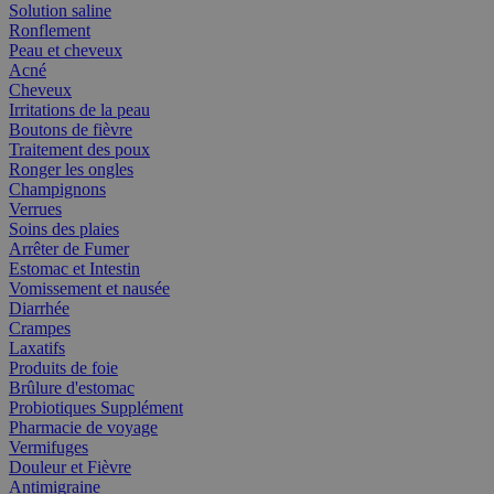
Solution saline
Ronflement
Peau et cheveux
Acné
Cheveux
Irritations de la peau
Boutons de fièvre
Traitement des poux
Ronger les ongles
Champignons
Verrues
Soins des plaies
Arrêter de Fumer
Estomac et Intestin
Vomissement et nausée
Diarrhée
Crampes
Laxatifs
Produits de foie
Brûlure d'estomac
Probiotiques Supplément
Pharmacie de voyage
Vermifuges
Douleur et Fièvre
Antimigraine