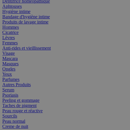
Dentifrice homéopathique
Aphtouses
Hygiène intime
Bandage d'hygiène intime
Produits de lavage intime
Hommes
Cicatrice
Lèvres
Femmes
Anti-rides et vieillissement
Visage
Mascara
Masques
Ongles
Yeux
Parfumes
Autres Produits
Serum
Psoriasis
Peeling et gommage
Taches de pigment
Peau rouge et réactive
Sourcils
Peau normal
Creme de nuit