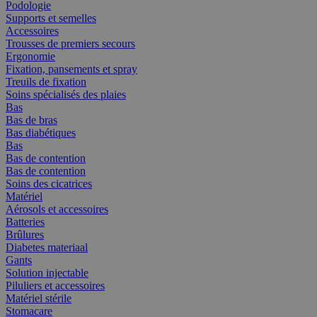
Podologie
Supports et semelles
Accessoires
Trousses de premiers secours
Ergonomie
Fixation, pansements et spray
Treuils de fixation
Soins spécialisés des plaies
Bas
Bas de bras
Bas diabétiques
Bas
Bas de contention
Bas de contention
Soins des cicatrices
Matériel
Aérosols et accessoires
Batteries
Brûlures
Diabetes materiaal
Gants
Solution injectable
Piluliers et accessoires
Matériel stérile
Stomacare