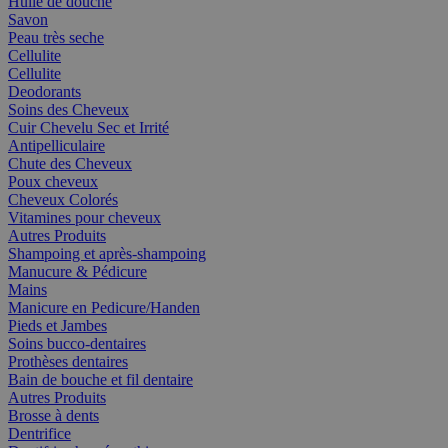
Huile de douche
Savon
Peau très seche
Cellulite
Cellulite
Deodorants
Soins des Cheveux
Cuir Chevelu Sec et Irrité
Antipelliculaire
Chute des Cheveux
Poux cheveux
Cheveux Colorés
Vitamines pour cheveux
Autres Produits
Shampoing et après-shampoing
Manucure & Pédicure
Mains
Manicure en Pedicure/Handen
Pieds et Jambes
Soins bucco-dentaires
Prothèses dentaires
Bain de bouche et fil dentaire
Autres Produits
Brosse à dents
Dentrifice