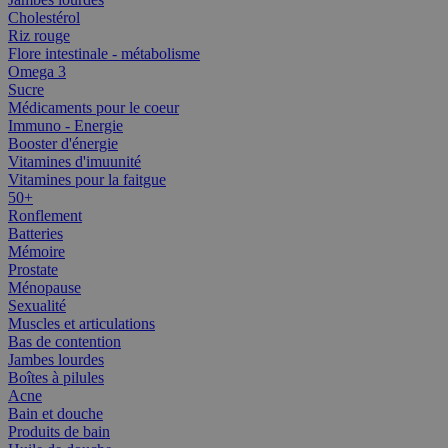
Cholestérol
Riz rouge
Flore intestinale - métabolisme
Omega 3
Sucre
Médicaments pour le coeur
Immuno - Energie
Booster d'énergie
Vitamines d'imuunité
Vitamines pour la faitgue
50+
Ronflement
Batteries
Mémoire
Prostate
Ménopause
Sexualité
Muscles et articulations
Bas de contention
Jambes lourdes
Boîtes à pilules
Acne
Bain et douche
Produits de bain