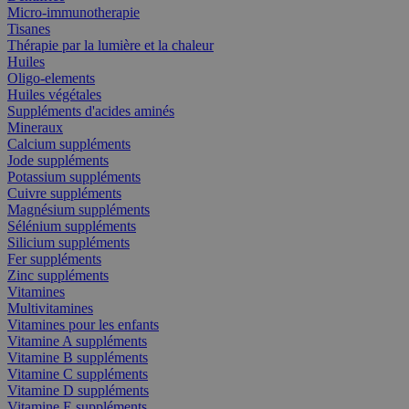
Micro-immunotherapie
Tisanes
Thérapie par la lumière et la chaleur
Huiles
Oligo-elements
Huiles végétales
Suppléments d'acides aminés
Mineraux
Calcium suppléments
Jode suppléments
Potassium suppléments
Cuivre suppléments
Magnésium suppléments
Sélénium suppléments
Silicium suppléments
Fer suppléments
Zinc suppléments
Vitamines
Multivitamines
Vitamines pour les enfants
Vitamine A suppléments
Vitamine B suppléments
Vitamine C suppléments
Vitamine D suppléments
Vitamine E suppléments