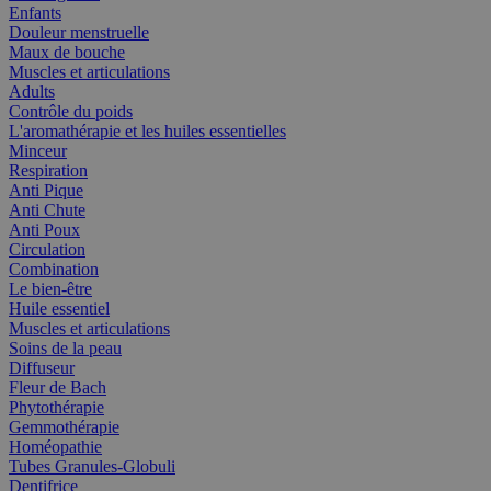
Enfants
Douleur menstruelle
Maux de bouche
Muscles et articulations
Adults
Contrôle du poids
L'aromathérapie et les huiles essentielles
Minceur
Respiration
Anti Pique
Anti Chute
Anti Poux
Circulation
Combination
Le bien-être
Huile essentiel
Muscles et articulations
Soins de la peau
Diffuseur
Fleur de Bach
Phytothérapie
Gemmothérapie
Homéopathie
Tubes Granules-Globuli
Dentifrice