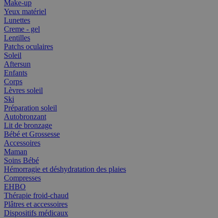
Make-up
Yeux matériel
Lunettes
Creme - gel
Lentilles
Patchs oculaires
Soleil
Aftersun
Enfants
Corps
Lèvres soleil
Ski
Préparation soleil
Autobronzant
Lit de bronzage
Bébé et Grossesse
Accessoires
Maman
Soins Bébé
Hémorragie et déshydratation des plaies
Compresses
EHBO
Thérapie froid-chaud
Plâtres et accessoires
Dispositifs médicaux