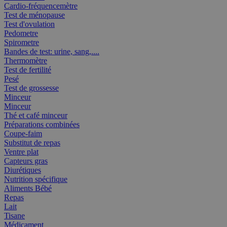
Cardio-fréquencemètre
Test de ménopause
Test d'ovulation
Pedometre
Spirometre
Bandes de test: urine, sang,....
Thermomètre
Test de fertilité
Pesé
Test de grossesse
Minceur
Minceur
Thé et café minceur
Préparations combinées
Coupe-faim
Substitut de repas
Ventre plat
Capteurs gras
Diurétiques
Nutrition spécifique
Aliments Bébé
Repas
Lait
Tisane
Médicament