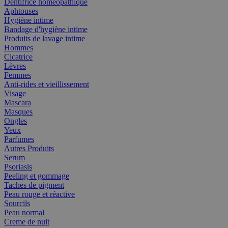
Dentifrice homéopathique
Aphtouses
Hygiène intime
Bandage d'hygiène intime
Produits de lavage intime
Hommes
Cicatrice
Lèvres
Femmes
Anti-rides et vieillissement
Visage
Mascara
Masques
Ongles
Yeux
Parfumes
Autres Produits
Serum
Psoriasis
Peeling et gommage
Taches de pigment
Peau rouge et réactive
Sourcils
Peau normal
Creme de nuit