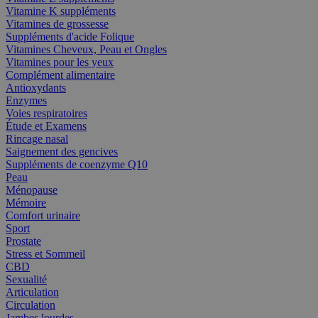
Vitamine K suppléments
Vitamines de grossesse
Suppléments d'acide Folique
Vitamines Cheveux, Peau et Ongles
Vitamines pour les yeux
Complément alimentaire
Antioxydants
Enzymes
Voies respiratoires
Étude et Examens
Rincage nasal
Saignement des gencives
Suppléments de coenzyme Q10
Peau
Ménopause
Mémoire
Comfort urinaire
Sport
Prostate
Stress et Sommeil
CBD
Sexualité
Articulation
Circulation
Jambes lourdes