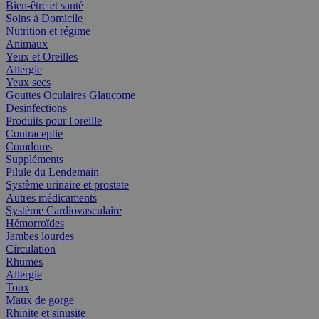
Bien-être et santé
Soins à Domicile
Nutrition et régime
Animaux
Yeux et Oreilles
Allergie
Yeux secs
Gouttes Oculaires Glaucome
Desinfections
Produits pour l'oreille
Contraceptie
Comdoms
Suppléments
Pilule du Lendemain
Système urinaire et prostate
Autres médicaments
Système Cardiovasculaire
Hémorroïdes
Jambes lourdes
Circulation
Rhumes
Allergie
Toux
Maux de gorge
Rhinite et sinusite