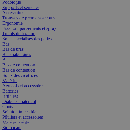
Podologie
Supports et semelles
Accessoires
Trousses de premiers secours
Ergonomie
Fixation, pansements et spray
Treuils de fixation
Soins spécialisés des plaies
Bas
Bas de bras
Bas diabétiques
Bas
Bas de contention
Bas de contention
Soins des cicatrices
Matériel
Aérosols et accessoires
Batteries
Brûlures
Diabetes materiaal
Gants
Solution injectable
Piluliers et accessoires
Matériel stérile
Stomacare