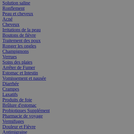
Solution saline
Ronflement
Peau et cheveux
Acné
Cheveux
Irritations de la peau
Boutons de fièvre
Traitement des poux
Ronger les ongles
Champignons
Verrues
Soins des plaies
Arrêter de Fumer
Estomac et Intestin
Vomissement et nausée
Diarrhée
Crampes
Laxatifs
Produits de foie
Brûlure d'estomac
Probiotiques Supplément
Pharmacie de voyage
Vermifuges
Douleur et Fièvre
Antimigraine