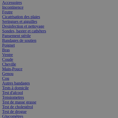
Accessoires
Incontinence
Feutre
Cicatrisation des plaies
Seringues et aiguilles
Desinfection et nettoyage
Sondes, baxter et cathéters
Pansement stérile
Bandages de soutien
Poignet
Bras
Ventre
Coude
Cheville
Main-Pouce
Genou
Cou
Autres bandages
Tests à domicile
Test d'alcool
Tensiometres
Test de masse grasse
Test de cholestérol
Test de drogue
Glucomètres