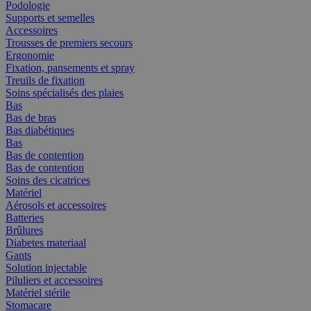
Podologie
Supports et semelles
Accessoires
Trousses de premiers secours
Ergonomie
Fixation, pansements et spray
Treuils de fixation
Soins spécialisés des plaies
Bas
Bas de bras
Bas diabétiques
Bas
Bas de contention
Bas de contention
Soins des cicatrices
Matériel
Aérosols et accessoires
Batteries
Brûlures
Diabetes materiaal
Gants
Solution injectable
Piluliers et accessoires
Matériel stérile
Stomacare