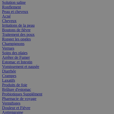
Solution saline
Ronflement
Peau et cheveux
Acné
Cheveux
Irritations de la peau
Boutons de fièvre
Traitement des poux
Ronger les ongles
Champignons
Verrues
Soins des plaies
Arrêter de Fumer
Estomac et Intestin
Vomissement et nausée
Diarrhée
Crampes
Laxatifs
Produits de foie
Brûlure d'estomac
Probiotiques Supplément
Pharmacie de voyage
Vermifuges
Douleur et Fièvre
Antimigraine