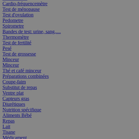
Cardio-fréquencemètre
Test de ménopause
Test d'ovulation
Pedometre
Spirometre
Bandes de test: urine, sang,....
Thermomètre
Test de fertilité
Pesé
Test de grossesse
Minceur
Minceur
Thé et café minceur
Préparations combinées
Coupe-faim
Substitut de repas
Ventre plat
Capteurs gras
Diurétiques
Nutrition spécifique
Aliments Bébé
Repas
Lait
Tisane
Médicament