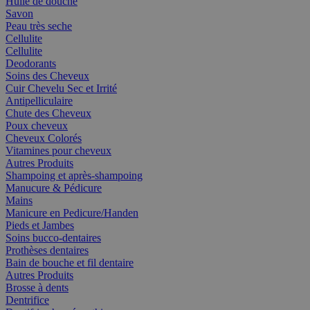
Huile de douche
Savon
Peau très seche
Cellulite
Cellulite
Deodorants
Soins des Cheveux
Cuir Chevelu Sec et Irrité
Antipelliculaire
Chute des Cheveux
Poux cheveux
Cheveux Colorés
Vitamines pour cheveux
Autres Produits
Shampoing et après-shampoing
Manucure & Pédicure
Mains
Manicure en Pedicure/Handen
Pieds et Jambes
Soins bucco-dentaires
Prothèses dentaires
Bain de bouche et fil dentaire
Autres Produits
Brosse à dents
Dentrifice