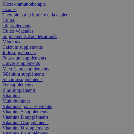
Micro-immunotherapie
Tisanes
Thérapie par la lumière et la chaleur
Huiles
Oligo-elements
Huiles végétales
Suppléments d'acides aminés
Mineraux
Calcium suppléments
Jode suppléments
Potassium suppléments
Cuivre suppléments
Magnésium suppléments
Sélénium suppléments
Silicium suppléments
Fer suppléments
Zinc suppléments
Vitamines
Multivitamines
Vitamines pour les enfants
Vitamine A suppléments
Vitamine B suppléments
Vitamine C suppléments
Vitamine D suppléments
Vitamine E suppléments