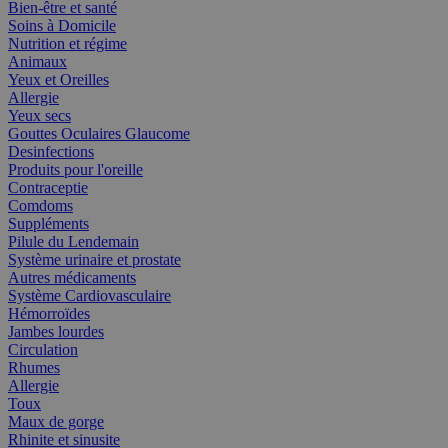
Bien-être et santé
Soins à Domicile
Nutrition et régime
Animaux
Yeux et Oreilles
Allergie
Yeux secs
Gouttes Oculaires Glaucome
Desinfections
Produits pour l'oreille
Contraceptie
Comdoms
Suppléments
Pilule du Lendemain
Système urinaire et prostate
Autres médicaments
Système Cardiovasculaire
Hémorroïdes
Jambes lourdes
Circulation
Rhumes
Allergie
Toux
Maux de gorge
Rhinite et sinusite