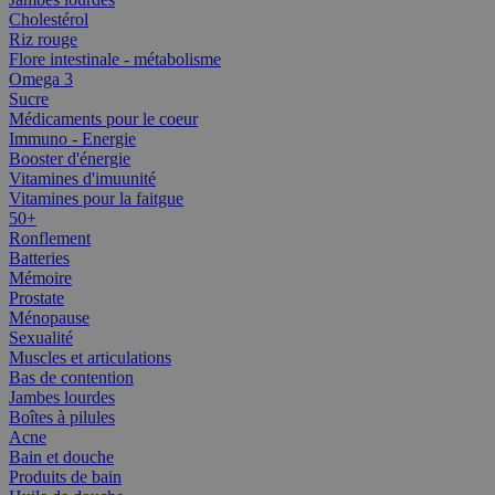
Cholestérol
Riz rouge
Flore intestinale - métabolisme
Omega 3
Sucre
Médicaments pour le coeur
Immuno - Energie
Booster d'énergie
Vitamines d'imuunité
Vitamines pour la faitgue
50+
Ronflement
Batteries
Mémoire
Prostate
Ménopause
Sexualité
Muscles et articulations
Bas de contention
Jambes lourdes
Boîtes à pilules
Acne
Bain et douche
Produits de bain