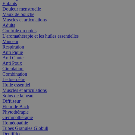
Enfants
Douleur menstruelle
Maux de bouche
Muscles et articulations
Adults
Contrôle du poids
L'aromathérapie et les huiles essentielles
Minceur
Respiration
Anti Pique
Anti Chute
Anti Poux
Circulation
Combination
Le bien-être
Huile essentiel
Muscles et articulations
Soins de la peau
Diffuseur
Fleur de Bach
Phytothérapie
Gemmothérapie
Homéopathie
Tubes Granules-Globuli
Dentifrice