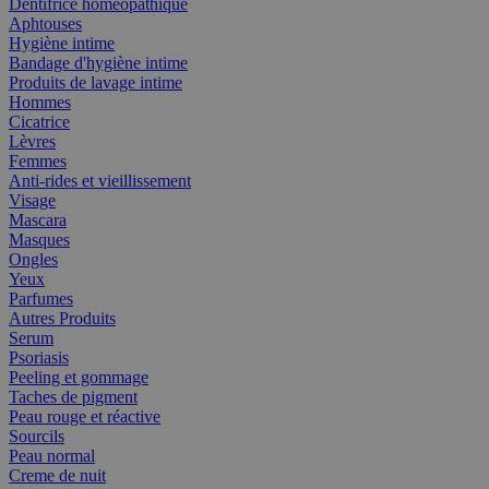
Dentifrice homéopathique
Aphtouses
Hygiène intime
Bandage d'hygiène intime
Produits de lavage intime
Hommes
Cicatrice
Lèvres
Femmes
Anti-rides et vieillissement
Visage
Mascara
Masques
Ongles
Yeux
Parfumes
Autres Produits
Serum
Psoriasis
Peeling et gommage
Taches de pigment
Peau rouge et réactive
Sourcils
Peau normal
Creme de nuit