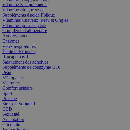
Vitamine K suppléments
Vitamines de grossesse
Suppléments d'acide Folique
Vitamines Cheveux, Peau et Ongles
Vitamines pour les yeux
Complément alimentaire
Antioxydants
Enzymes
Voies respiratoires
Étude et Examens
Rincage nasal
Saignement des gencives
Suppléments de coenzyme Q10
Peau
Ménopause
Mémoire
Comfort urinaire
Sport
Prostate
Stress et Sommeil
CBD
Sexualité
Articulation
Circulation
Jambes lourdes