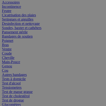
Accessoires
Incontinence
Feutre
Cicatrisation des plaies
Seringues et aiguilles
Desinfection et nettoyage
Sondes, baxter et cathéters
Pansement stérile
Bandages de soutien
Poignet
Bras
Ventre
Coude
Cheville
Main-Pouce
Genou
Cou
Autres bandages
Tests à domicile
Test d'alcool
Tensiometres
Test de masse grasse
Test de cholestérol
Test de drogue
Glucomètres