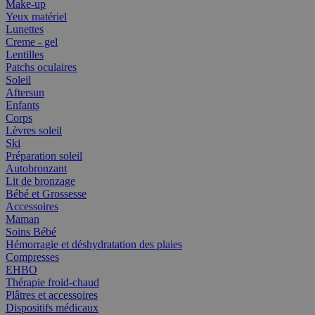
Make-up
Yeux matériel
Lunettes
Creme - gel
Lentilles
Patchs oculaires
Soleil
Aftersun
Enfants
Corps
Lèvres soleil
Ski
Préparation soleil
Autobronzant
Lit de bronzage
Bébé et Grossesse
Accessoires
Maman
Soins Bébé
Hémorragie et déshydratation des plaies
Compresses
EHBO
Thérapie froid-chaud
Plâtres et accessoires
Dispositifs médicaux