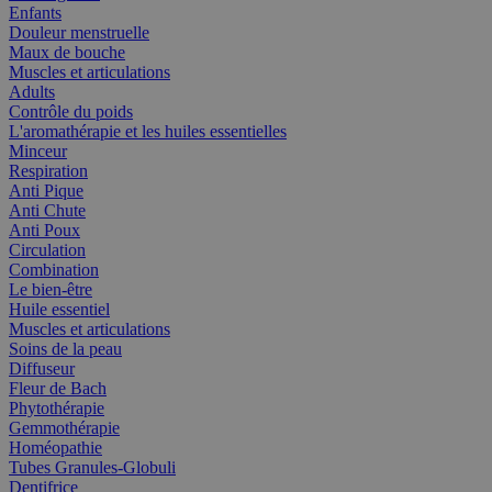
Enfants
Douleur menstruelle
Maux de bouche
Muscles et articulations
Adults
Contrôle du poids
L'aromathérapie et les huiles essentielles
Minceur
Respiration
Anti Pique
Anti Chute
Anti Poux
Circulation
Combination
Le bien-être
Huile essentiel
Muscles et articulations
Soins de la peau
Diffuseur
Fleur de Bach
Phytothérapie
Gemmothérapie
Homéopathie
Tubes Granules-Globuli
Dentifrice