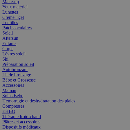
Make-up
Yeux matériel
Lunettes
Creme - gel
Lentilles
Patchs oculaires
Soleil
Aftersun
Enfants
Corps
Lèvres soleil
Ski
Préparation soleil
Autobronzant
Lit de bronzage
Bébé et Grossesse
Accessoires
Maman
Soins Bébé
Hémorragie et déshydratation des plaies
Compresses
EHBO
Thérapie froid-chaud
Plâtres et accessoires
Dispositifs médicaux