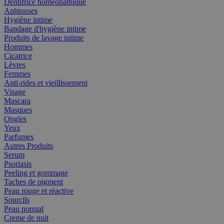
Dentifrice homéopathique
Aphtouses
Hygiène intime
Bandage d'hygiène intime
Produits de lavage intime
Hommes
Cicatrice
Lèvres
Femmes
Anti-rides et vieillissement
Visage
Mascara
Masques
Ongles
Yeux
Parfumes
Autres Produits
Serum
Psoriasis
Peeling et gommage
Taches de pigment
Peau rouge et réactive
Sourcils
Peau normal
Creme de nuit