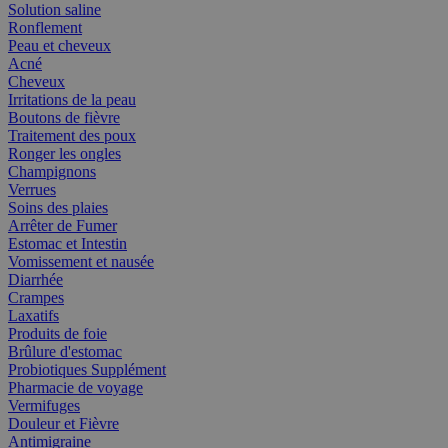
Solution saline
Ronflement
Peau et cheveux
Acné
Cheveux
Irritations de la peau
Boutons de fièvre
Traitement des poux
Ronger les ongles
Champignons
Verrues
Soins des plaies
Arrêter de Fumer
Estomac et Intestin
Vomissement et nausée
Diarrhée
Crampes
Laxatifs
Produits de foie
Brûlure d'estomac
Probiotiques Supplément
Pharmacie de voyage
Vermifuges
Douleur et Fièvre
Antimigraine