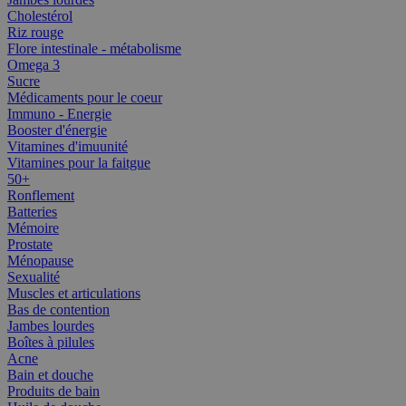
Cholestérol
Riz rouge
Flore intestinale - métabolisme
Omega 3
Sucre
Médicaments pour le coeur
Immuno - Energie
Booster d'énergie
Vitamines d'imuunité
Vitamines pour la faitgue
50+
Ronflement
Batteries
Mémoire
Prostate
Ménopause
Sexualité
Muscles et articulations
Bas de contention
Jambes lourdes
Boîtes à pilules
Acne
Bain et douche
Produits de bain