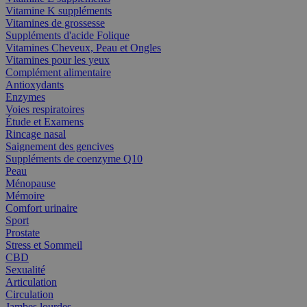
Vitamine K suppléments
Vitamines de grossesse
Suppléments d'acide Folique
Vitamines Cheveux, Peau et Ongles
Vitamines pour les yeux
Complément alimentaire
Antioxydants
Enzymes
Voies respiratoires
Étude et Examens
Rincage nasal
Saignement des gencives
Suppléments de coenzyme Q10
Peau
Ménopause
Mémoire
Comfort urinaire
Sport
Prostate
Stress et Sommeil
CBD
Sexualité
Articulation
Circulation
Jambes lourdes