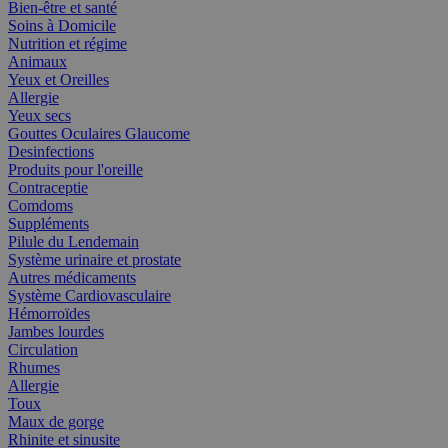
Bien-être et santé
Soins à Domicile
Nutrition et régime
Animaux
Yeux et Oreilles
Allergie
Yeux secs
Gouttes Oculaires Glaucome
Desinfections
Produits pour l'oreille
Contraceptie
Comdoms
Suppléments
Pilule du Lendemain
Système urinaire et prostate
Autres médicaments
Système Cardiovasculaire
Hémorroïdes
Jambes lourdes
Circulation
Rhumes
Allergie
Toux
Maux de gorge
Rhinite et sinusite