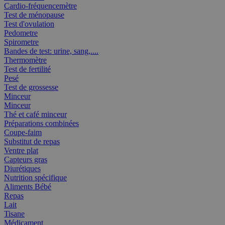
Cardio-fréquencemètre
Test de ménopause
Test d'ovulation
Pedometre
Spirometre
Bandes de test: urine, sang,....
Thermomètre
Test de fertilité
Pesé
Test de grossesse
Minceur
Minceur
Thé et café minceur
Préparations combinées
Coupe-faim
Substitut de repas
Ventre plat
Capteurs gras
Diurétiques
Nutrition spécifique
Aliments Bébé
Repas
Lait
Tisane
Médicament