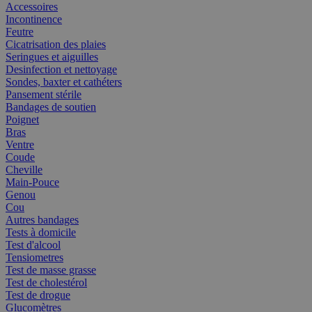
Accessoires
Incontinence
Feutre
Cicatrisation des plaies
Seringues et aiguilles
Desinfection et nettoyage
Sondes, baxter et cathéters
Pansement stérile
Bandages de soutien
Poignet
Bras
Ventre
Coude
Cheville
Main-Pouce
Genou
Cou
Autres bandages
Tests à domicile
Test d'alcool
Tensiometres
Test de masse grasse
Test de cholestérol
Test de drogue
Glucomètres