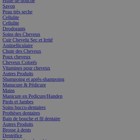
Huile de douche
Savon
Peau très seche
Cellulite
Cellulite
Deodorants
Soins des Cheveux
Cuir Chevelu Sec et Irrité
Antipelliculaire
Chute des Cheveux
Poux cheveux
Cheveux Colorés
Vitamines pour cheveux
Autres Produits
Shampoing et après-shampoing
Manucure & Pédicure
Mains
Manicure en Pedicure/Handen
Pieds et Jambes
Soins bucco-dentaires
Prothèses dentaires
Bain de bouche et fil dentaire
Autres Produits
Brosse à dents
Dentrifice