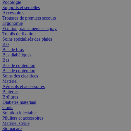
Podologie
Supports et semelles
Accessoires
Trousses de premiers secours
Ergonomie
Fixation, pansements et spray
Treuils de fixation
Soins spécialisés des plaies
Bas
Bas de bras
Bas diabétiques
Bas
Bas de contention
Bas de contention
Soins des cicatrices
Matériel
Aérosols et accessoires
Batteries
Brûlures
Diabetes materiaal
Gants
Solution injectable
Piluliers et accessoires
Matériel stérile
Stomacare