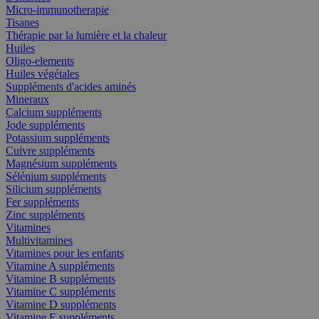
Micro-immunotherapie
Tisanes
Thérapie par la lumière et la chaleur
Huiles
Oligo-elements
Huiles végétales
Suppléments d'acides aminés
Mineraux
Calcium suppléments
Jode suppléments
Potassium suppléments
Cuivre suppléments
Magnésium suppléments
Sélénium suppléments
Silicium suppléments
Fer suppléments
Zinc suppléments
Vitamines
Multivitamines
Vitamines pour les enfants
Vitamine A suppléments
Vitamine B suppléments
Vitamine C suppléments
Vitamine D suppléments
Vitamine E suppléments