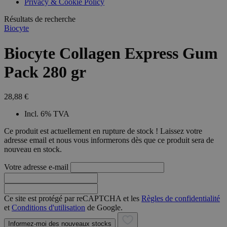
Privacy & Cookie Policy
combineren to
veel versc
gebruikerssess
Microsoft
analytische
Résultats de recherche
waardoor 
doeleinden.
kunnen w
Biocyte
gevolgd.
Biocyte Collagen Express Gum
Pack 280 gr
28,88 €
Incl. 6% TVA
Ce produit est actuellement en rupture de stock ! Laissez votre
adresse email et nous vous informerons dès que ce produit sera de
nouveau en stock.
Votre adresse e-mail
Ce site est protégé par reCAPTCHA et les
Règles de confidentialité
et
Conditions d'utilisation
de Google.
Informez-moi des nouveaux stocks