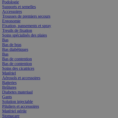
Podologie
Supports et semelles
Accessoires
Trousses de premiers secours
Ergonomie
Fixation, pansements et spray
Treuils de fixation
Soins spécialisés des plaies
Bas
Bas de bras
Bas diabétiques
Bas
Bas de contention
Bas de contention
Soins des cicatrices
Matériel
Aérosols et accessoires
Batteries
Brûlures
Diabetes materiaal
Gants
Solution injectable
Piluliers et accessoires
Matériel stérile
Stomacare