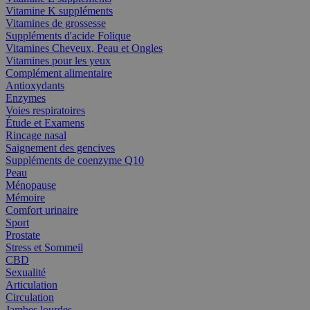
Vitamine K suppléments
Vitamines de grossesse
Suppléments d'acide Folique
Vitamines Cheveux, Peau et Ongles
Vitamines pour les yeux
Complément alimentaire
Antioxydants
Enzymes
Voies respiratoires
Étude et Examens
Rincage nasal
Saignement des gencives
Suppléments de coenzyme Q10
Peau
Ménopause
Mémoire
Comfort urinaire
Sport
Prostate
Stress et Sommeil
CBD
Sexualité
Articulation
Circulation
Jambes lourdes