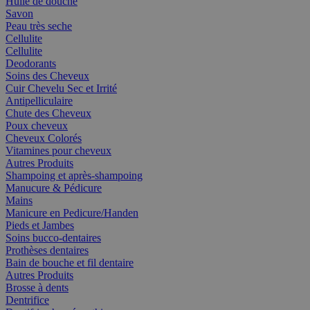
Huile de douche
Savon
Peau très seche
Cellulite
Cellulite
Deodorants
Soins des Cheveux
Cuir Chevelu Sec et Irrité
Antipelliculaire
Chute des Cheveux
Poux cheveux
Cheveux Colorés
Vitamines pour cheveux
Autres Produits
Shampoing et après-shampoing
Manucure & Pédicure
Mains
Manicure en Pedicure/Handen
Pieds et Jambes
Soins bucco-dentaires
Prothèses dentaires
Bain de bouche et fil dentaire
Autres Produits
Brosse à dents
Dentrifice