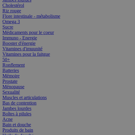
Cholestérol
Riz rouge
Flore intestinale - métabolisme
Omega 3
Sucre
Médicaments pour le coeur
Immuno - Energie
Booster d'énergie
Vitamines d'imuunité
Vitamines pour la faitgue
50+
Ronflement
Batteries
Mémoire
Prostate
Ménopause
Sexualité
Muscles et articulations
Bas de contention
Jambes lourdes
Boîtes à pilules
Acne
Bain et douche
Produits de bain