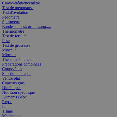
Cardio-fréquencemètre
Test de ménopause
Test d'ovulation
Pedometre
Spirometre
Bandes de test: urine, sang,....
Thermomètre
Test de fertilité
Pesé
Test de grossesse
Minceur
Minceur
Thé et café minceur
Préparations combinées
Coupe-faim
Substitut de repas
Ventre plat
Capteurs gras
Diurétiques
Nutrition spécifique
Aliments Bébé
Repas
Lait
Tisane
Médicament