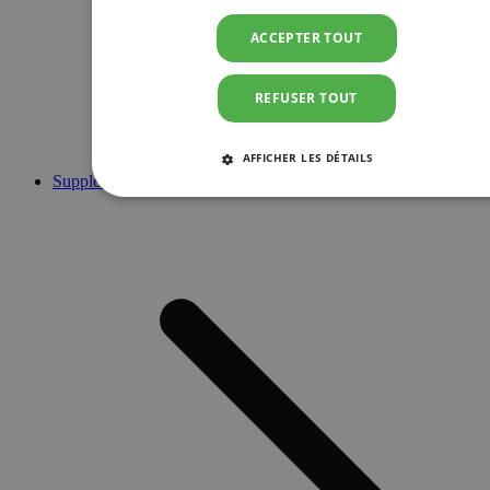
ACCEPTER TOUT
REFUSER TOUT
AFFICHER LES DÉTAILS
Suppléments
STRICTEMENT NÉCESSAIRES
PERFORMANCE
CIBLAGE
FONCTIONNALITÉ
Strictement nécessaires
Performance
Ciblage
Fonctionnalité
Les cookies strictement nécessaires habilitent des