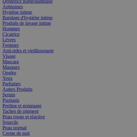
Dentifrice homéopathique
Aphtouses
Hygiène intime
Bandage d'hygiène intime
Produits de lavage intime
Hommes
Cicatrice
Lèvres
Femmes
Anti-rides et vieillissement
Visage
Mascara
Masques
Ongles
Yeux
Parfumes
Autres Produits
Serum
Psoriasis
Peeling et gommage
Taches de pigment
Peau rouge et réactive
Sourcils
Peau normal
Creme de nuit