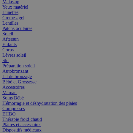
Make-up
Yeux matériel
Lunettes
Creme - gel
Lentilles
Patchs oculaires
Soleil
Aftersun
Enfants
Corps
Lèvres soleil
Ski
Préparation soleil
Autobronzant
Lit de bronzage
Bébé et Grossesse
Accessoires
Maman
Soins Bébé
Hémorragie et déshydratation des plaies
Compresses
EHBO
Thérapie froid-chaud
Plâtres et accessoires
Dispositifs médicaux