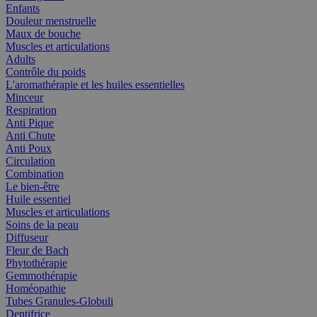
Enfants
Douleur menstruelle
Maux de bouche
Muscles et articulations
Adults
Contrôle du poids
L'aromathérapie et les huiles essentielles
Minceur
Respiration
Anti Pique
Anti Chute
Anti Poux
Circulation
Combination
Le bien-être
Huile essentiel
Muscles et articulations
Soins de la peau
Diffuseur
Fleur de Bach
Phytothérapie
Gemmothérapie
Homéopathie
Tubes Granules-Globuli
Dentifrice