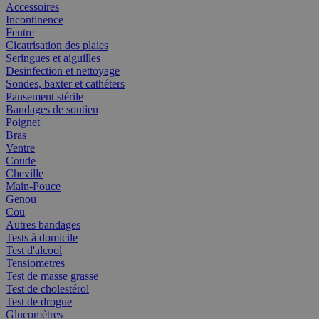
Accessoires
Incontinence
Feutre
Cicatrisation des plaies
Seringues et aiguilles
Desinfection et nettoyage
Sondes, baxter et cathéters
Pansement stérile
Bandages de soutien
Poignet
Bras
Ventre
Coude
Cheville
Main-Pouce
Genou
Cou
Autres bandages
Tests à domicile
Test d'alcool
Tensiometres
Test de masse grasse
Test de cholestérol
Test de drogue
Glucomètres