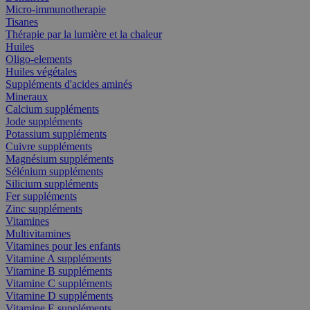
Micro-immunotherapie
Tisanes
Thérapie par la lumière et la chaleur
Huiles
Oligo-elements
Huiles végétales
Suppléments d'acides aminés
Mineraux
Calcium suppléments
Jode suppléments
Potassium suppléments
Cuivre suppléments
Magnésium suppléments
Sélénium suppléments
Silicium suppléments
Fer suppléments
Zinc suppléments
Vitamines
Multivitamines
Vitamines pour les enfants
Vitamine A suppléments
Vitamine B suppléments
Vitamine C suppléments
Vitamine D suppléments
Vitamine E suppléments