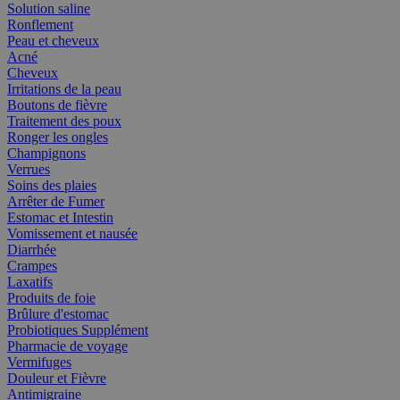
Solution saline
Ronflement
Peau et cheveux
Acné
Cheveux
Irritations de la peau
Boutons de fièvre
Traitement des poux
Ronger les ongles
Champignons
Verrues
Soins des plaies
Arrêter de Fumer
Estomac et Intestin
Vomissement et nausée
Diarrhée
Crampes
Laxatifs
Produits de foie
Brûlure d'estomac
Probiotiques Supplément
Pharmacie de voyage
Vermifuges
Douleur et Fièvre
Antimigraine