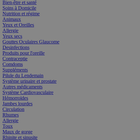
Bien-être et santé
Soins à Domicile
Nutrition et régime
Animaux
Yeux et Oreilles
Allergie
Yeux secs
Gouttes Oculaires Glaucome
Desinfections
Produits pour l'oreille
Contraceptie
Comdoms
Suppléments
Pilule du Lendemain
Système urinaire et prostate
Autres médicaments
Système Cardiovasculaire
Hémorroïdes
Jambes lourdes
Circulation
Rhumes
Allergie
Toux
Maux de gorge
Rhinite et sinusite