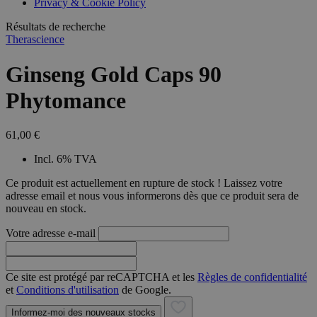
Privacy & Cookie Policy
combineren to
veel versc
gebruikerssess
Microsoft
analytische
Résultats de recherche
waardoor 
doeleinden.
kunnen w
Therascience
gevolgd.
Ginseng Gold Caps 90
Phytomance
61,00 €
Incl. 6% TVA
Ce produit est actuellement en rupture de stock ! Laissez votre
adresse email et nous vous informerons dès que ce produit sera de
nouveau en stock.
Votre adresse e-mail
Ce site est protégé par reCAPTCHA et les
Règles de confidentialité
et
Conditions d'utilisation
de Google.
Informez-moi des nouveaux stocks