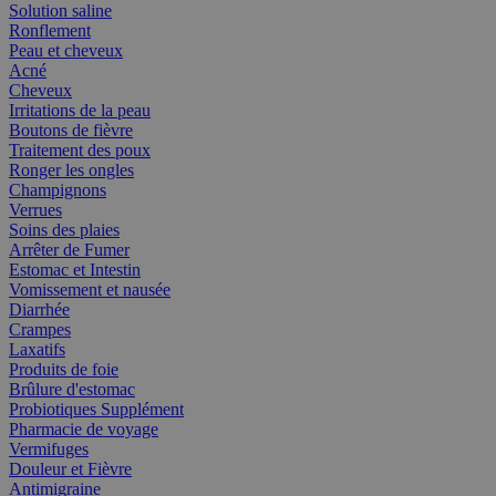
Solution saline
Ronflement
Peau et cheveux
Acné
Cheveux
Irritations de la peau
Boutons de fièvre
Traitement des poux
Ronger les ongles
Champignons
Verrues
Soins des plaies
Arrêter de Fumer
Estomac et Intestin
Vomissement et nausée
Diarrhée
Crampes
Laxatifs
Produits de foie
Brûlure d'estomac
Probiotiques Supplément
Pharmacie de voyage
Vermifuges
Douleur et Fièvre
Antimigraine