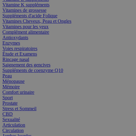
Vitamine K suppléments
Vitamines de grossesse
Suppléments d'acide Folique
Vitamines Cheveux, Peau et Ongles
Vitamines pour les yeux
Complément alimentaire
Antioxydants
Enzymes
Voies respiratoires
Étude et Examens
Rincage nasal
Saignement des gencives
Suppléments de coenzyme Q10
Peau
Ménopause
Mémoire
Comfort urinaire
Sport
Prostate
Stress et Sommeil
CBD
Sexualité
Articulation
Circulation
Jambes lourdes