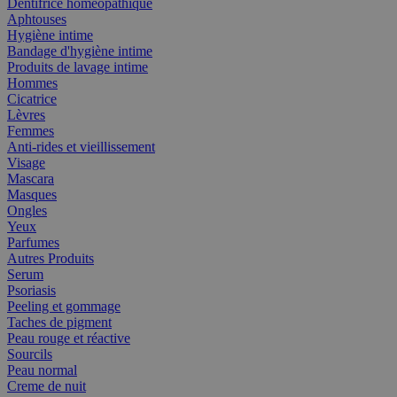
Dentifrice homéopathique
Aphtouses
Hygiène intime
Bandage d'hygiène intime
Produits de lavage intime
Hommes
Cicatrice
Lèvres
Femmes
Anti-rides et vieillissement
Visage
Mascara
Masques
Ongles
Yeux
Parfumes
Autres Produits
Serum
Psoriasis
Peeling et gommage
Taches de pigment
Peau rouge et réactive
Sourcils
Peau normal
Creme de nuit