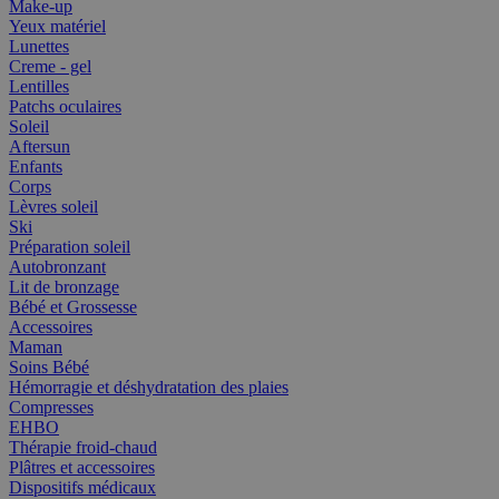
Make-up
Yeux matériel
Lunettes
Creme - gel
Lentilles
Patchs oculaires
Soleil
Aftersun
Enfants
Corps
Lèvres soleil
Ski
Préparation soleil
Autobronzant
Lit de bronzage
Bébé et Grossesse
Accessoires
Maman
Soins Bébé
Hémorragie et déshydratation des plaies
Compresses
EHBO
Thérapie froid-chaud
Plâtres et accessoires
Dispositifs médicaux