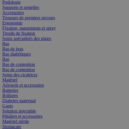
Podologie
Supports et semelles
Accessoires
Trousses de premiers secours
Ergonomie
Fixation, pansements et spray
Treuils de fixation
Soins spécialisés des plaies
Bas
Bas de bras
Bas diabétiques
Bas
Bas de contention
Bas de contention
Soins des cicatrices
Matériel
Aérosols et accessoires
Batteries
Brûlures
Diabetes materiaal
Gants
Solution injectable
Piluliers et accessoires
Matériel stérile
Stomacare