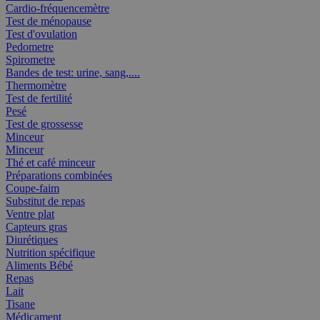
Cardio-fréquencemètre
Test de ménopause
Test d'ovulation
Pedometre
Spirometre
Bandes de test: urine, sang,....
Thermomètre
Test de fertilité
Pesé
Test de grossesse
Minceur
Minceur
Thé et café minceur
Préparations combinées
Coupe-faim
Substitut de repas
Ventre plat
Capteurs gras
Diurétiques
Nutrition spécifique
Aliments Bébé
Repas
Lait
Tisane
Médicament