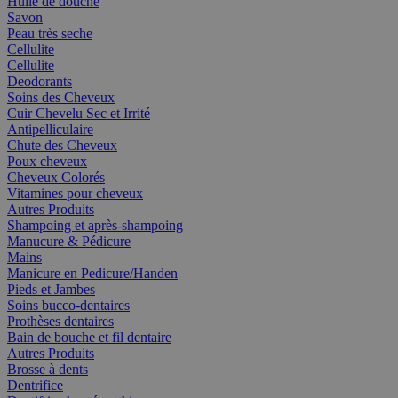
Huile de douche
Savon
Peau très seche
Cellulite
Cellulite
Deodorants
Soins des Cheveux
Cuir Chevelu Sec et Irrité
Antipelliculaire
Chute des Cheveux
Poux cheveux
Cheveux Colorés
Vitamines pour cheveux
Autres Produits
Shampoing et après-shampoing
Manucure & Pédicure
Mains
Manicure en Pedicure/Handen
Pieds et Jambes
Soins bucco-dentaires
Prothèses dentaires
Bain de bouche et fil dentaire
Autres Produits
Brosse à dents
Dentrifice