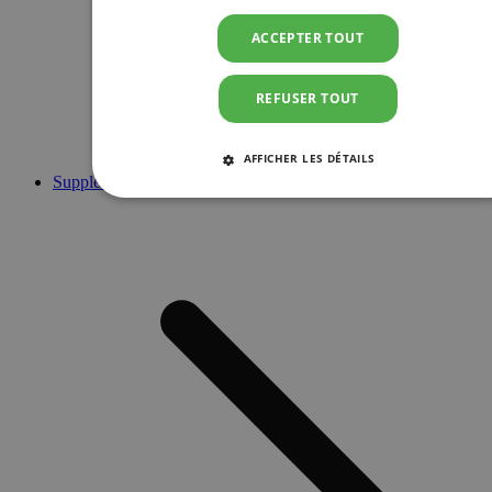
ACCEPTER TOUT
REFUSER TOUT
AFFICHER LES DÉTAILS
Suppléments
STRICTEMENT NÉCESSAIRES
PERFORMANCE
CIBLAGE
FONCTIONNALITÉ
Strictement nécessaires
Performance
Ciblage
Fonctionnalité
Les cookies strictement nécessaires habilitent des