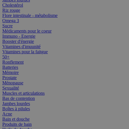
Cholestérol
Riz rouge
Flore intestinale - métabolisme
Omega 3
Sucre
Médicaments pour le coeur
Immuno - Energie
Booster d'énergie
Vitamines d'imuunité
Vitamines pour la faitgue
50+
Ronflement
Batteries
Mémoire
Prostate
Ménopause
Sexualité
Muscles et articulations
Bas de contention
Jambes lourdes
Boîtes à pilules
Acne
Bain et douche
Produits de bain