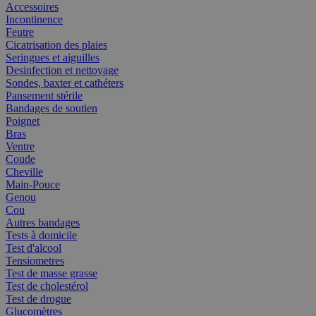
Accessoires
Incontinence
Feutre
Cicatrisation des plaies
Seringues et aiguilles
Desinfection et nettoyage
Sondes, baxter et cathéters
Pansement stérile
Bandages de soutien
Poignet
Bras
Ventre
Coude
Cheville
Main-Pouce
Genou
Cou
Autres bandages
Tests à domicile
Test d'alcool
Tensiometres
Test de masse grasse
Test de cholestérol
Test de drogue
Glucomètres