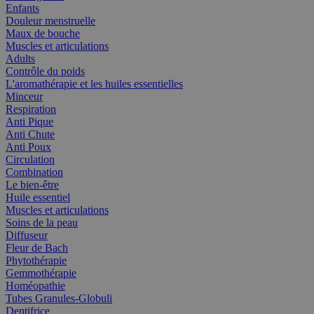
Enfants
Douleur menstruelle
Maux de bouche
Muscles et articulations
Adults
Contrôle du poids
L'aromathérapie et les huiles essentielles
Minceur
Respiration
Anti Pique
Anti Chute
Anti Poux
Circulation
Combination
Le bien-être
Huile essentiel
Muscles et articulations
Soins de la peau
Diffuseur
Fleur de Bach
Phytothérapie
Gemmothérapie
Homéopathie
Tubes Granules-Globuli
Dentifrice