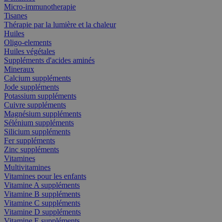
Micro-immunotherapie
Tisanes
Thérapie par la lumière et la chaleur
Huiles
Oligo-elements
Huiles végétales
Suppléments d'acides aminés
Mineraux
Calcium suppléments
Jode suppléments
Potassium suppléments
Cuivre suppléments
Magnésium suppléments
Sélénium suppléments
Silicium suppléments
Fer suppléments
Zinc suppléments
Vitamines
Multivitamines
Vitamines pour les enfants
Vitamine A suppléments
Vitamine B suppléments
Vitamine C suppléments
Vitamine D suppléments
Vitamine E suppléments