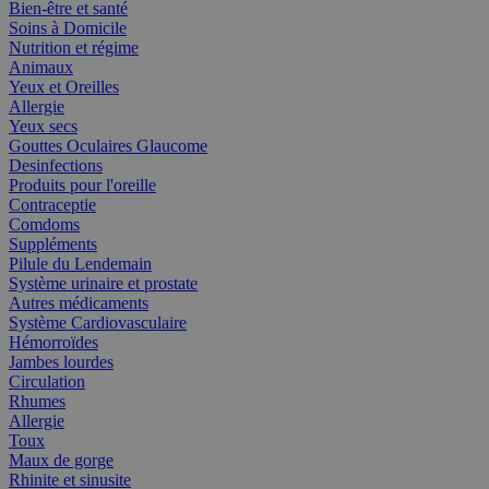
Bien-être et santé
Soins à Domicile
Nutrition et régime
Animaux
Yeux et Oreilles
Allergie
Yeux secs
Gouttes Oculaires Glaucome
Desinfections
Produits pour l'oreille
Contraceptie
Comdoms
Suppléments
Pilule du Lendemain
Système urinaire et prostate
Autres médicaments
Système Cardiovasculaire
Hémorroïdes
Jambes lourdes
Circulation
Rhumes
Allergie
Toux
Maux de gorge
Rhinite et sinusite