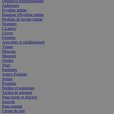
Dentifrice homéopathique
Aphtouses
Hygiène intime
Bandage d'hygiène intime
Produits de lavage intime
Hommes
Cicatrice
Lèvres
Femmes
Anti-rides et vieillissement
Visage
Mascara
Masques
Ongles
Yeux
Parfumes
Autres Produits
Serum
Psoriasis
Peeling et gommage
Taches de pigment
Peau rouge et réactive
Sourcils
Peau normal
Creme de nuit