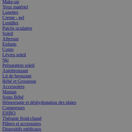
Make-up
Yeux matériel
Lunettes
Creme - gel
Lentilles
Patchs oculaires
Soleil
Aftersun
Enfants
Corps
Lèvres soleil
Ski
Préparation soleil
Autobronzant
Lit de bronzage
Bébé et Grossesse
Accessoires
Maman
Soins Bébé
Hémorragie et déshydratation des plaies
Compresses
EHBO
Thérapie froid-chaud
Plâtres et accessoires
Dispositifs médicaux