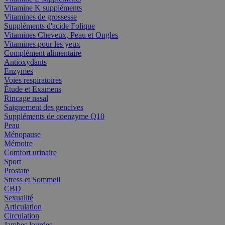
Vitamine K suppléments
Vitamines de grossesse
Suppléments d'acide Folique
Vitamines Cheveux, Peau et Ongles
Vitamines pour les yeux
Complément alimentaire
Antioxydants
Enzymes
Voies respiratoires
Étude et Examens
Rincage nasal
Saignement des gencives
Suppléments de coenzyme Q10
Peau
Ménopause
Mémoire
Comfort urinaire
Sport
Prostate
Stress et Sommeil
CBD
Sexualité
Articulation
Circulation
Jambes lourdes