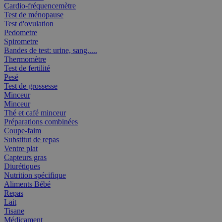
Cardio-fréquencemètre
Test de ménopause
Test d'ovulation
Pedometre
Spirometre
Bandes de test: urine, sang,....
Thermomètre
Test de fertilité
Pesé
Test de grossesse
Minceur
Minceur
Thé et café minceur
Préparations combinées
Coupe-faim
Substitut de repas
Ventre plat
Capteurs gras
Diurétiques
Nutrition spécifique
Aliments Bébé
Repas
Lait
Tisane
Médicament