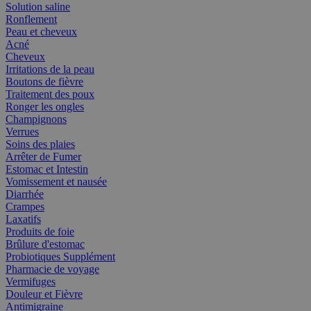
Solution saline
Ronflement
Peau et cheveux
Acné
Cheveux
Irritations de la peau
Boutons de fièvre
Traitement des poux
Ronger les ongles
Champignons
Verrues
Soins des plaies
Arrêter de Fumer
Estomac et Intestin
Vomissement et nausée
Diarrhée
Crampes
Laxatifs
Produits de foie
Brûlure d'estomac
Probiotiques Supplément
Pharmacie de voyage
Vermifuges
Douleur et Fièvre
Antimigraine