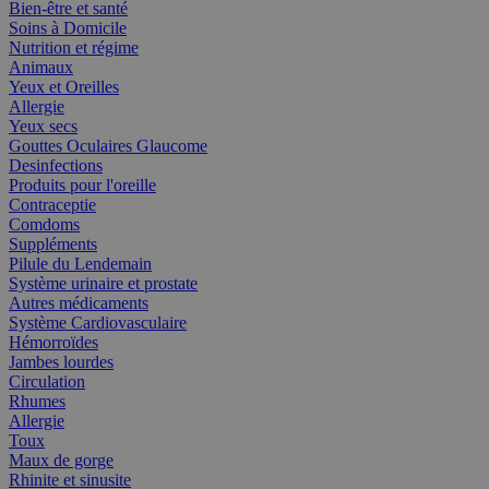
Bien-être et santé
Soins à Domicile
Nutrition et régime
Animaux
Yeux et Oreilles
Allergie
Yeux secs
Gouttes Oculaires Glaucome
Desinfections
Produits pour l'oreille
Contraceptie
Comdoms
Suppléments
Pilule du Lendemain
Système urinaire et prostate
Autres médicaments
Système Cardiovasculaire
Hémorroïdes
Jambes lourdes
Circulation
Rhumes
Allergie
Toux
Maux de gorge
Rhinite et sinusite