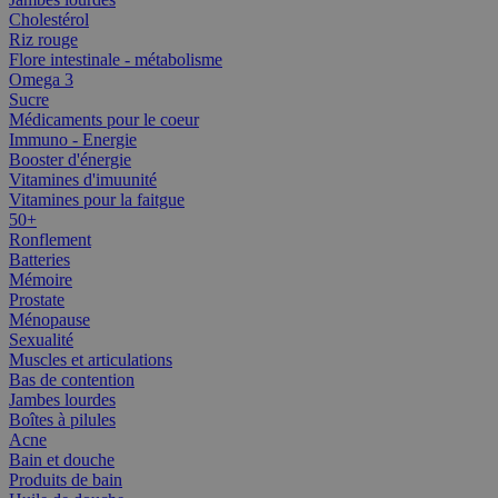
Cholestérol
Riz rouge
Flore intestinale - métabolisme
Omega 3
Sucre
Médicaments pour le coeur
Immuno - Energie
Booster d'énergie
Vitamines d'imuunité
Vitamines pour la faitgue
50+
Ronflement
Batteries
Mémoire
Prostate
Ménopause
Sexualité
Muscles et articulations
Bas de contention
Jambes lourdes
Boîtes à pilules
Acne
Bain et douche
Produits de bain