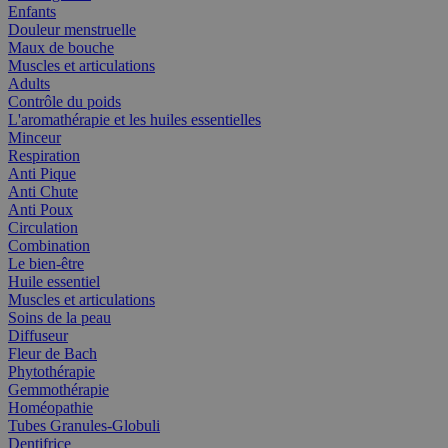
Enfants
Douleur menstruelle
Maux de bouche
Muscles et articulations
Adults
Contrôle du poids
L'aromathérapie et les huiles essentielles
Minceur
Respiration
Anti Pique
Anti Chute
Anti Poux
Circulation
Combination
Le bien-être
Huile essentiel
Muscles et articulations
Soins de la peau
Diffuseur
Fleur de Bach
Phytothérapie
Gemmothérapie
Homéopathie
Tubes Granules-Globuli
Dentifrice