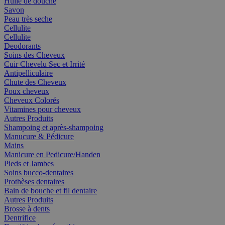
Huile de douche
Savon
Peau très seche
Cellulite
Cellulite
Deodorants
Soins des Cheveux
Cuir Chevelu Sec et Irrité
Antipelliculaire
Chute des Cheveux
Poux cheveux
Cheveux Colorés
Vitamines pour cheveux
Autres Produits
Shampoing et après-shampoing
Manucure & Pédicure
Mains
Manicure en Pedicure/Handen
Pieds et Jambes
Soins bucco-dentaires
Prothèses dentaires
Bain de bouche et fil dentaire
Autres Produits
Brosse à dents
Dentrifice