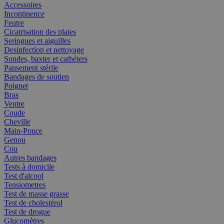
Accessoires
Incontinence
Feutre
Cicatrisation des plaies
Seringues et aiguilles
Desinfection et nettoyage
Sondes, baxter et cathéters
Pansement stérile
Bandages de soutien
Poignet
Bras
Ventre
Coude
Cheville
Main-Pouce
Genou
Cou
Autres bandages
Tests à domicile
Test d'alcool
Tensiometres
Test de masse grasse
Test de cholestérol
Test de drogue
Glucomètres