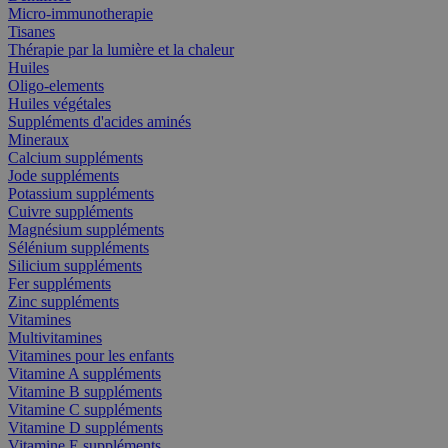
Micro-immunotherapie
Tisanes
Thérapie par la lumière et la chaleur
Huiles
Oligo-elements
Huiles végétales
Suppléments d'acides aminés
Mineraux
Calcium suppléments
Jode suppléments
Potassium suppléments
Cuivre suppléments
Magnésium suppléments
Sélénium suppléments
Silicium suppléments
Fer suppléments
Zinc suppléments
Vitamines
Multivitamines
Vitamines pour les enfants
Vitamine A suppléments
Vitamine B suppléments
Vitamine C suppléments
Vitamine D suppléments
Vitamine E suppléments