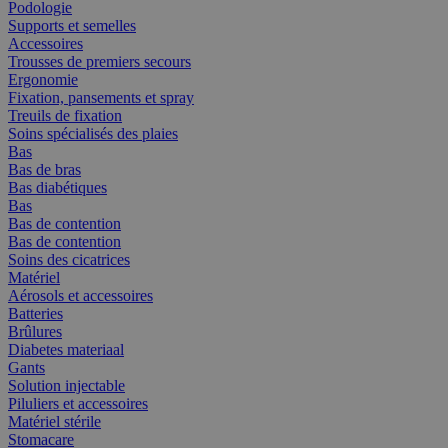
Podologie
Supports et semelles
Accessoires
Trousses de premiers secours
Ergonomie
Fixation, pansements et spray
Treuils de fixation
Soins spécialisés des plaies
Bas
Bas de bras
Bas diabétiques
Bas
Bas de contention
Bas de contention
Soins des cicatrices
Matériel
Aérosols et accessoires
Batteries
Brûlures
Diabetes materiaal
Gants
Solution injectable
Piluliers et accessoires
Matériel stérile
Stomacare