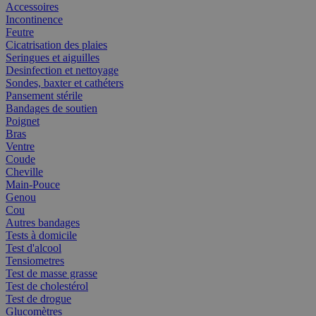
Accessoires
Incontinence
Feutre
Cicatrisation des plaies
Seringues et aiguilles
Desinfection et nettoyage
Sondes, baxter et cathéters
Pansement stérile
Bandages de soutien
Poignet
Bras
Ventre
Coude
Cheville
Main-Pouce
Genou
Cou
Autres bandages
Tests à domicile
Test d'alcool
Tensiometres
Test de masse grasse
Test de cholestérol
Test de drogue
Glucomètres