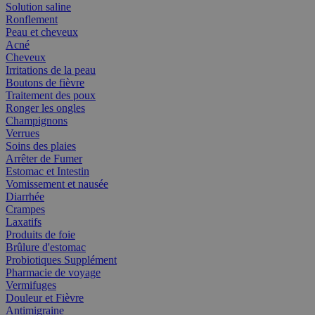
Solution saline
Ronflement
Peau et cheveux
Acné
Cheveux
Irritations de la peau
Boutons de fièvre
Traitement des poux
Ronger les ongles
Champignons
Verrues
Soins des plaies
Arrêter de Fumer
Estomac et Intestin
Vomissement et nausée
Diarrhée
Crampes
Laxatifs
Produits de foie
Brûlure d'estomac
Probiotiques Supplément
Pharmacie de voyage
Vermifuges
Douleur et Fièvre
Antimigraine