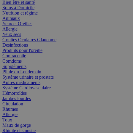
Bien-être et santé
Soins à Domicile
Nutrition et régime
Animaux
Yeux et Oreilles
Allergie
Yeux secs
Gouttes Oculaires Glaucome
Desinfections
Produits pour l'oreille
Contraceptie
Comdoms
Suppléments
Pilule du Lendemain
Système urinaire et prostate
Autres médicaments
Système Cardiovasculaire
Hémorroïdes
Jambes lourdes
Circulation
Rhumes
Allergie
Toux
Maux de gorge
Rhinite et sinusite