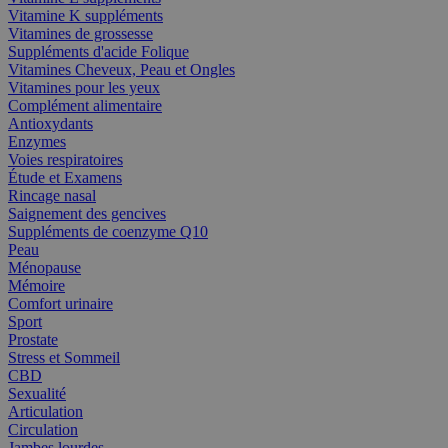
Vitamine K suppléments
Vitamines de grossesse
Suppléments d'acide Folique
Vitamines Cheveux, Peau et Ongles
Vitamines pour les yeux
Complément alimentaire
Antioxydants
Enzymes
Voies respiratoires
Étude et Examens
Rincage nasal
Saignement des gencives
Suppléments de coenzyme Q10
Peau
Ménopause
Mémoire
Comfort urinaire
Sport
Prostate
Stress et Sommeil
CBD
Sexualité
Articulation
Circulation
Jambes lourdes