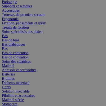
Podologie
Supports et semelles
Accessoires
Trousses de premiers secours
Ergonomie
Fixation, pansements et spray
Treuils de fixation
Soins spécialisés des plaies
Bas
Bas de bras
Bas diabétiques
Bas
Bas de contention
Bas de contention
Soins des cicatrices
Matériel
Aérosols et accessoires
Batteries
Brûlures
Diabetes materiaal
Gants
Solution injectable
Piluliers et accessoires
Matériel stérile
Stomacare