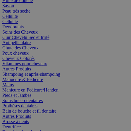
Huile de douche
Savon
Peau très seche
Cellulite
Cellulite
Deodorants
Soins des Cheveux
Cuir Chevelu Sec et Irrité
Antipelliculaire
Chute des Cheveux
Poux cheveux
Cheveux Colorés
Vitamines pour cheveux
Autres Produits
Shampoing et après-shampoing
Manucure & Pédicure
Mains
Manicure en Pedicure/Handen
Pieds et Jambes
Soins bucco-dentaires
Prothèses dentaires
Bain de bouche et fil dentaire
Autres Produits
Brosse à dents
Dentrifice