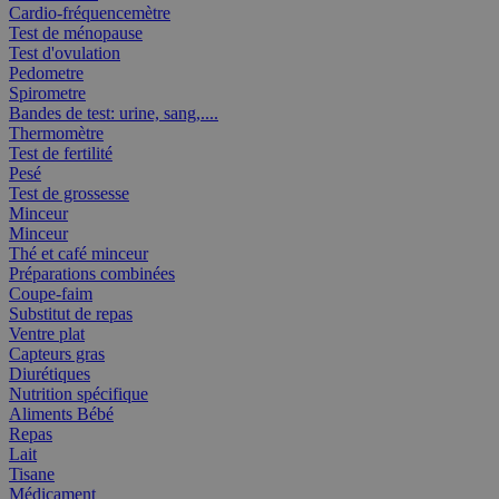
Cardio-fréquencemètre
Test de ménopause
Test d'ovulation
Pedometre
Spirometre
Bandes de test: urine, sang,....
Thermomètre
Test de fertilité
Pesé
Test de grossesse
Minceur
Minceur
Thé et café minceur
Préparations combinées
Coupe-faim
Substitut de repas
Ventre plat
Capteurs gras
Diurétiques
Nutrition spécifique
Aliments Bébé
Repas
Lait
Tisane
Médicament