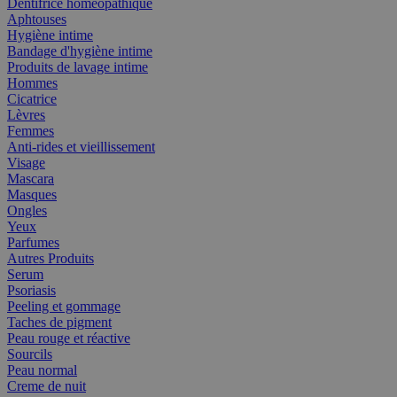
Dentifrice homéopathique
Aphtouses
Hygiène intime
Bandage d'hygiène intime
Produits de lavage intime
Hommes
Cicatrice
Lèvres
Femmes
Anti-rides et vieillissement
Visage
Mascara
Masques
Ongles
Yeux
Parfumes
Autres Produits
Serum
Psoriasis
Peeling et gommage
Taches de pigment
Peau rouge et réactive
Sourcils
Peau normal
Creme de nuit