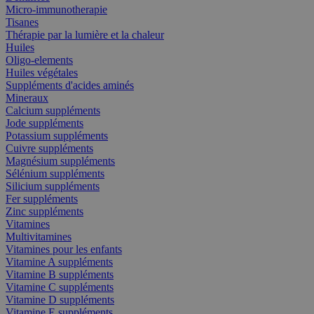
Micro-immunotherapie
Tisanes
Thérapie par la lumière et la chaleur
Huiles
Oligo-elements
Huiles végétales
Suppléments d'acides aminés
Mineraux
Calcium suppléments
Jode suppléments
Potassium suppléments
Cuivre suppléments
Magnésium suppléments
Sélénium suppléments
Silicium suppléments
Fer suppléments
Zinc suppléments
Vitamines
Multivitamines
Vitamines pour les enfants
Vitamine A suppléments
Vitamine B suppléments
Vitamine C suppléments
Vitamine D suppléments
Vitamine E suppléments