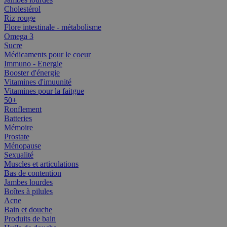
Cholestérol
Riz rouge
Flore intestinale - métabolisme
Omega 3
Sucre
Médicaments pour le coeur
Immuno - Energie
Booster d'énergie
Vitamines d'imuunité
Vitamines pour la faitgue
50+
Ronflement
Batteries
Mémoire
Prostate
Ménopause
Sexualité
Muscles et articulations
Bas de contention
Jambes lourdes
Boîtes à pilules
Acne
Bain et douche
Produits de bain