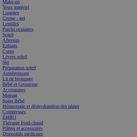
Make-up
Yeux matériel
Lunettes
Creme - gel
Lentilles
Patchs oculaires
Soleil
Aftersun
Enfants
Corps
Lèvres soleil
Ski
Préparation soleil
Autobronzant
Lit de bronzage
Bébé et Grossesse
Accessoires
Maman
Soins Bébé
Hémorragie et déshydratation des plaies
Compresses
EHBO
Thérapie froid-chaud
Plâtres et accessoires
Dispositifs médicaux