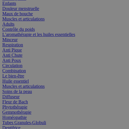
Enfants
Douleur menstruelle
Maux de bouche
Muscles et articulations
Adults
Contrôle du poids
L'aromathérapie et les huiles essentielles
Minceur
Respiration
Anti Pique
Anti Chute
Anti Poux
Circulation
Combination
Le bien-être
Huile essentiel
Muscles et articulations
Soins de la peau
Diffuseur
Fleur de Bach
Phytothérapie
Gemmothérapie
Homéopathie
Tubes Granules-Globuli
Dentifrice