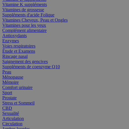
Vitamine K suppléments
Vitamines de grossesse
Suppléments d'acide Folique
Vitamines Cheveux, Peau et Ongles
Vitamines pour les yeux
Complément alimentaire
Antioxydants
Enzymes
Voies respiratoires
Étude et Examens
Rincage nasal
Saignement des gencives
Suppléments de coenzyme Q10
Peau
Ménopause
Mémoire
Comfort urinaire
Sport
Prostate
Stress et Sommeil
CBD
Sexualité
Articulation
Circulation
Jambes lourdes