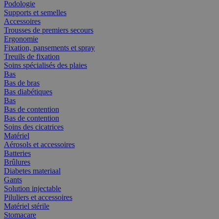
Podologie
Supports et semelles
Accessoires
Trousses de premiers secours
Ergonomie
Fixation, pansements et spray
Treuils de fixation
Soins spécialisés des plaies
Bas
Bas de bras
Bas diabétiques
Bas
Bas de contention
Bas de contention
Soins des cicatrices
Matériel
Aérosols et accessoires
Batteries
Brûlures
Diabetes materiaal
Gants
Solution injectable
Piluliers et accessoires
Matériel stérile
Stomacare