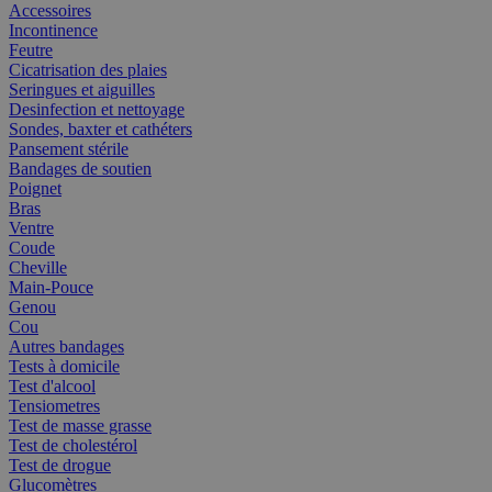
Accessoires
Incontinence
Feutre
Cicatrisation des plaies
Seringues et aiguilles
Desinfection et nettoyage
Sondes, baxter et cathéters
Pansement stérile
Bandages de soutien
Poignet
Bras
Ventre
Coude
Cheville
Main-Pouce
Genou
Cou
Autres bandages
Tests à domicile
Test d'alcool
Tensiometres
Test de masse grasse
Test de cholestérol
Test de drogue
Glucomètres