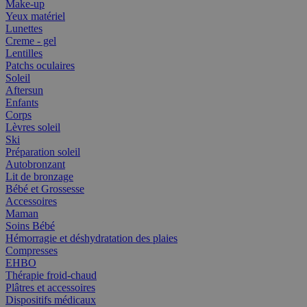
Make-up
Yeux matériel
Lunettes
Creme - gel
Lentilles
Patchs oculaires
Soleil
Aftersun
Enfants
Corps
Lèvres soleil
Ski
Préparation soleil
Autobronzant
Lit de bronzage
Bébé et Grossesse
Accessoires
Maman
Soins Bébé
Hémorragie et déshydratation des plaies
Compresses
EHBO
Thérapie froid-chaud
Plâtres et accessoires
Dispositifs médicaux