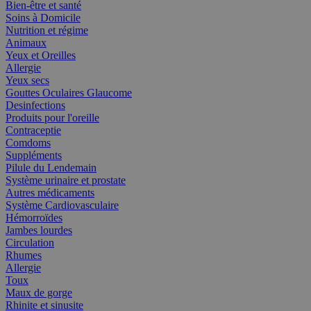
Bien-être et santé
Soins à Domicile
Nutrition et régime
Animaux
Yeux et Oreilles
Allergie
Yeux secs
Gouttes Oculaires Glaucome
Desinfections
Produits pour l'oreille
Contraceptie
Comdoms
Suppléments
Pilule du Lendemain
Système urinaire et prostate
Autres médicaments
Système Cardiovasculaire
Hémorroïdes
Jambes lourdes
Circulation
Rhumes
Allergie
Toux
Maux de gorge
Rhinite et sinusite