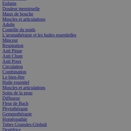
Enfants
Douleur menstruelle
Maux de bouche
Muscles et articulations
Adults
Contrôle du poids
L'aromathérapie et les huiles essentielles
Minceur
Respiration
Anti Pique
Anti Chute
Anti Poux
Circulation
Combination
Le bien-être
Huile essentiel
Muscles et articulations
Soins de la peau
Diffuseur
Fleur de Bach
Phytothérapie
Gemmothérapie
Homéopathie
Tubes Granules-Globuli
Dentifrice