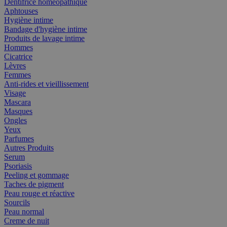
Dentifrice homéopathique
Aphtouses
Hygiène intime
Bandage d'hygiène intime
Produits de lavage intime
Hommes
Cicatrice
Lèvres
Femmes
Anti-rides et vieillissement
Visage
Mascara
Masques
Ongles
Yeux
Parfumes
Autres Produits
Serum
Psoriasis
Peeling et gommage
Taches de pigment
Peau rouge et réactive
Sourcils
Peau normal
Creme de nuit