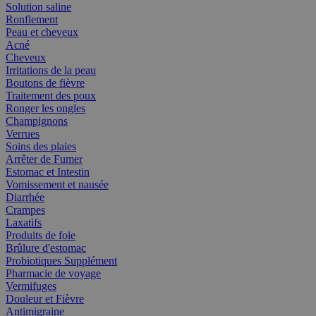
Solution saline
Ronflement
Peau et cheveux
Acné
Cheveux
Irritations de la peau
Boutons de fièvre
Traitement des poux
Ronger les ongles
Champignons
Verrues
Soins des plaies
Arrêter de Fumer
Estomac et Intestin
Vomissement et nausée
Diarrhée
Crampes
Laxatifs
Produits de foie
Brûlure d'estomac
Probiotiques Supplément
Pharmacie de voyage
Vermifuges
Douleur et Fièvre
Antimigraine