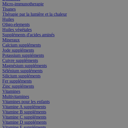
Micro-immunotherapie
Tisanes
Thérapie par la lumière et la chaleur
Huiles
Oligo-elements
Huiles végétales
Suppléments d'acides aminés
Mineraux
Calcium suppléments
Jode suppléments
Potassium suppléments
Cuivre suppléments
Magnésium suppléments
Sélénium suppléments
Silicium suppléments
Fer suppléments
Zinc suppléments
Vitamines
Multivitamines
Vitamines pour les enfants
Vitamine A suppléments
Vitamine B suppléments
Vitamine C suppléments
Vitamine D suppléments
Vitamine E suppléments