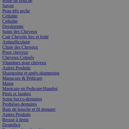
Huile de douche
Savon
Peau très seche
Cellulite
Cellulite
Deodorants
Soins des Cheveux
Cuir Chevelu Sec et Irrité
Antipelliculaire
Chute des Cheveux
Poux cheveux
Cheveux Colorés
Vitamines pour cheveux
Autres Produits
Shampoing et après-shampoing
Manucure & Pédicure
Mains
Manicure en Pedicure/Handen
Pieds et Jambes
Soins bucco-dentaires
Prothèses dentaires
Bain de bouche et fil dentaire
Autres Produits
Brosse à dents
Dentrifice