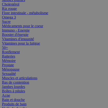
Cholestérol
Riz rouge
Flore intestinale - métabolisme
Omega 3
Sucre
Médicaments pour le coeur
Immuno - Energie
Booster d'énergie
Vitamines d'imuunité
Vitamines pour la faitgue
50+
Ronflement
Batteries
Mémoire
Prostate
Ménopause
Sexualité
Muscles et articulations
Bas de contention
Jambes lourdes
Boîtes à pilules
Acne
Bain et douche
Produits de bain