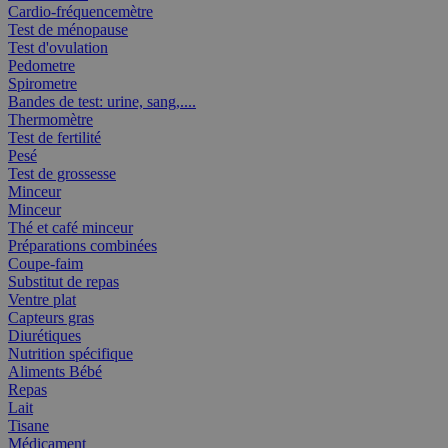
Cardio-fréquencemètre
Test de ménopause
Test d'ovulation
Pedometre
Spirometre
Bandes de test: urine, sang,....
Thermomètre
Test de fertilité
Pesé
Test de grossesse
Minceur
Minceur
Thé et café minceur
Préparations combinées
Coupe-faim
Substitut de repas
Ventre plat
Capteurs gras
Diurétiques
Nutrition spécifique
Aliments Bébé
Repas
Lait
Tisane
Médicament