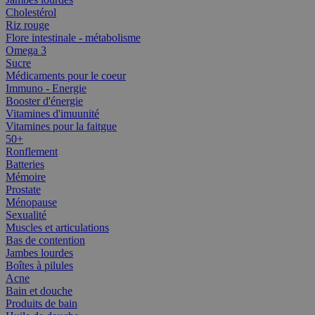
Cholestérol
Riz rouge
Flore intestinale - métabolisme
Omega 3
Sucre
Médicaments pour le coeur
Immuno - Energie
Booster d'énergie
Vitamines d'imuunité
Vitamines pour la faitgue
50+
Ronflement
Batteries
Mémoire
Prostate
Ménopause
Sexualité
Muscles et articulations
Bas de contention
Jambes lourdes
Boîtes à pilules
Acne
Bain et douche
Produits de bain