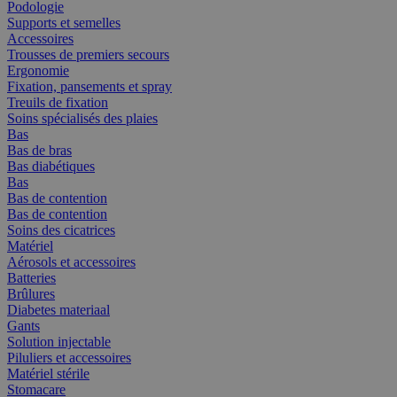
Podologie
Supports et semelles
Accessoires
Trousses de premiers secours
Ergonomie
Fixation, pansements et spray
Treuils de fixation
Soins spécialisés des plaies
Bas
Bas de bras
Bas diabétiques
Bas
Bas de contention
Bas de contention
Soins des cicatrices
Matériel
Aérosols et accessoires
Batteries
Brûlures
Diabetes materiaal
Gants
Solution injectable
Piluliers et accessoires
Matériel stérile
Stomacare