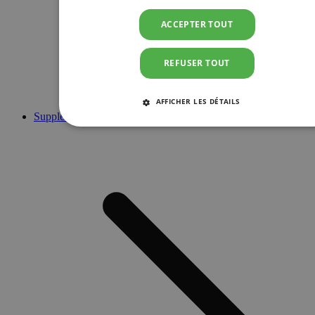
ACCEPTER TOUT
REFUSER TOUT
AFFICHER LES DÉTAILS
Suppléments
STRICTEMENT NÉCESSAIRES
PERFORMANCE
CIBLAGE
FONCTIONNALITÉ
Strictement nécessaires
Performance
Ciblage
Fonctionnalité
Les cookies strictement nécessaires habilitent des