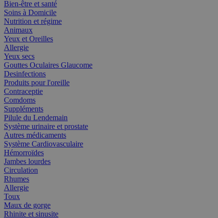
Bien-être et santé
Soins à Domicile
Nutrition et régime
Animaux
Yeux et Oreilles
Allergie
Yeux secs
Gouttes Oculaires Glaucome
Desinfections
Produits pour l'oreille
Contraceptie
Comdoms
Suppléments
Pilule du Lendemain
Système urinaire et prostate
Autres médicaments
Système Cardiovasculaire
Hémorroïdes
Jambes lourdes
Circulation
Rhumes
Allergie
Toux
Maux de gorge
Rhinite et sinusite