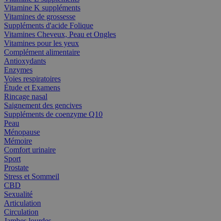
Vitamine K suppléments
Vitamines de grossesse
Suppléments d'acide Folique
Vitamines Cheveux, Peau et Ongles
Vitamines pour les yeux
Complément alimentaire
Antioxydants
Enzymes
Voies respiratoires
Étude et Examens
Rincage nasal
Saignement des gencives
Suppléments de coenzyme Q10
Peau
Ménopause
Mémoire
Comfort urinaire
Sport
Prostate
Stress et Sommeil
CBD
Sexualité
Articulation
Circulation
Jambes lourdes