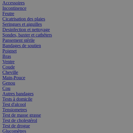
Accessoires
Incontinence
Feutre
Cicatrisation des plaies
Seringues et aiguilles
Desinfection et nettoyage
Sondes, baxter et cathéters
Pansement stérile
Bandages de soutien
Poignet
Bras
Ventre
Coude
Cheville
Main-Pouce
Genou
Cou
Autres bandages
Tests à domicile
Test d'alcool
Tensiometres
Test de masse grasse
Test de cholestérol
Test de drogue
Glucomètres