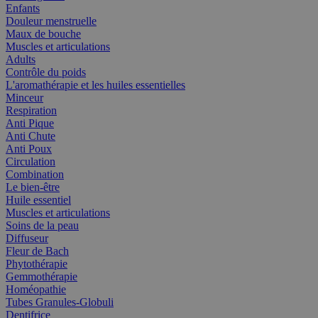
Enfants
Douleur menstruelle
Maux de bouche
Muscles et articulations
Adults
Contrôle du poids
L'aromathérapie et les huiles essentielles
Minceur
Respiration
Anti Pique
Anti Chute
Anti Poux
Circulation
Combination
Le bien-être
Huile essentiel
Muscles et articulations
Soins de la peau
Diffuseur
Fleur de Bach
Phytothérapie
Gemmothérapie
Homéopathie
Tubes Granules-Globuli
Dentifrice