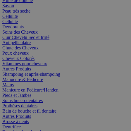
Huile de douche
Savon
Peau très seche
Cellulite
Cellulite
Deodorants
Soins des Cheveux
Cuir Chevelu Sec et Irrité
Antipelliculaire
Chute des Cheveux
Poux cheveux
Cheveux Colorés
Vitamines pour cheveux
Autres Produits
Shampoing et après-shampoing
Manucure & Pédicure
Mains
Manicure en Pedicure/Handen
Pieds et Jambes
Soins bucco-dentaires
Prothèses dentaires
Bain de bouche et fil dentaire
Autres Produits
Brosse à dents
Dentrifice