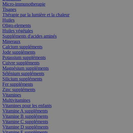
Micro-immunotherapie
Tisanes
Thérapie par la lumière et la chaleur
Huiles
Oligo-elements
Huiles végétales
Suppléments d'acides aminés
Mineraux
Calcium suppléments
Jode suppléments
Potassium suppléments
Cuivre suppléments
Magnésium suppléments
Sélénium suppléments
Silicium suppléments
Fer suppléments
Zinc suppléments
Vitamines
Multivitamines
Vitamines pour les enfants
Vitamine A suppléments
Vitamine B suppléments
Vitamine C suppléments
Vitamine D suppléments
Vitamine E suppléments