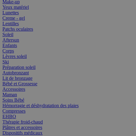
Make-up
Yeux matériel
Lunettes
Creme - gel
Lentilles
Patchs oculaires
Soleil
Aftersun
Enfants
Corps
Lèvres soleil
Ski
Préparation soleil
Autobronzant
Lit de bronzage
Bébé et Grossesse
Accessoires
Maman
Soins Bébé
Hémorragie et déshydratation des plaies
Compresses
EHBO
Thérapie froid-chaud
Plâtres et accessoires
Dispositifs médicaux