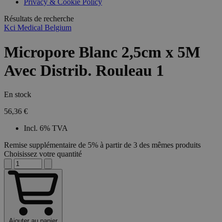
Privacy & Cookie Policy
combineren to
veel versc
gebruikerssess
Microsoft
analytische
Résultats de recherche
waardoor 
doeleinden.
kunnen w
Kci Medical Belgium
gevolgd.
Micropore Blanc 2,5cm x 5M
Avec Distrib. Rouleau 1
En stock
56,36 €
Incl. 6% TVA
Remise supplémentaire de 5% à partir de 3 des mêmes produits
Choisissez votre quantité
Ajouter au panier