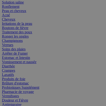
Solution saline
Ronflement
Peau et cheveux
Acné
Cheveux
Irritations de la peau
Boutons de fièvre
Traitement des poux
Ronger les ongles
Champignons
Verrues
Soins des plaies
Arrêter de Fumer
Estomac et Intestin
Vomissement et nausée
Diarrhée
Crampes
Laxatifs
Produits de foie
Brûlure d'estomac
Probiotiques Supplément
Pharmacie de voyage
Vermifuges
Douleur et Fièvre
Antimigraine