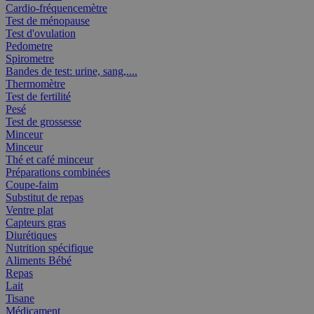
Cardio-fréquencemètre
Test de ménopause
Test d'ovulation
Pedometre
Spirometre
Bandes de test: urine, sang,....
Thermomètre
Test de fertilité
Pesé
Test de grossesse
Minceur
Minceur
Thé et café minceur
Préparations combinées
Coupe-faim
Substitut de repas
Ventre plat
Capteurs gras
Diurétiques
Nutrition spécifique
Aliments Bébé
Repas
Lait
Tisane
Médicament