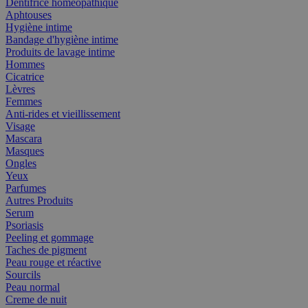
Dentifrice homéopathique
Aphtouses
Hygiène intime
Bandage d'hygiène intime
Produits de lavage intime
Hommes
Cicatrice
Lèvres
Femmes
Anti-rides et vieillissement
Visage
Mascara
Masques
Ongles
Yeux
Parfumes
Autres Produits
Serum
Psoriasis
Peeling et gommage
Taches de pigment
Peau rouge et réactive
Sourcils
Peau normal
Creme de nuit