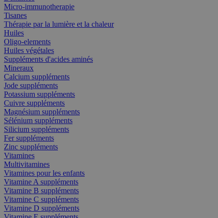
Micro-immunotherapie
Tisanes
Thérapie par la lumière et la chaleur
Huiles
Oligo-elements
Huiles végétales
Suppléments d'acides aminés
Mineraux
Calcium suppléments
Jode suppléments
Potassium suppléments
Cuivre suppléments
Magnésium suppléments
Sélénium suppléments
Silicium suppléments
Fer suppléments
Zinc suppléments
Vitamines
Multivitamines
Vitamines pour les enfants
Vitamine A suppléments
Vitamine B suppléments
Vitamine C suppléments
Vitamine D suppléments
Vitamine E suppléments