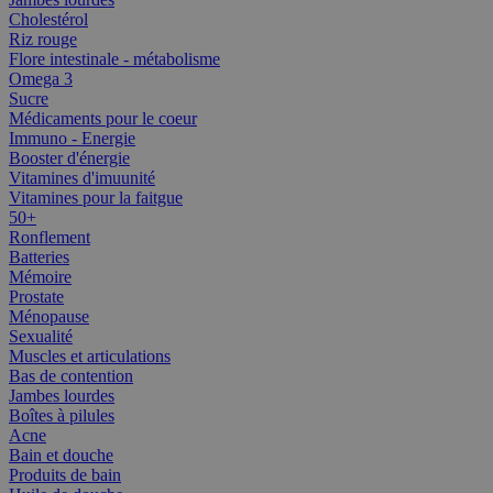
Cholestérol
Riz rouge
Flore intestinale - métabolisme
Omega 3
Sucre
Médicaments pour le coeur
Immuno - Energie
Booster d'énergie
Vitamines d'imuunité
Vitamines pour la faitgue
50+
Ronflement
Batteries
Mémoire
Prostate
Ménopause
Sexualité
Muscles et articulations
Bas de contention
Jambes lourdes
Boîtes à pilules
Acne
Bain et douche
Produits de bain