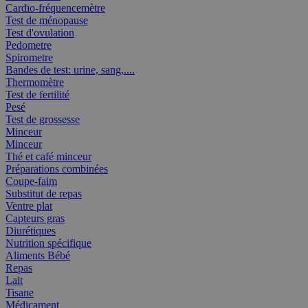
Cardio-fréquencemètre
Test de ménopause
Test d'ovulation
Pedometre
Spirometre
Bandes de test: urine, sang,....
Thermomètre
Test de fertilité
Pesé
Test de grossesse
Minceur
Minceur
Thé et café minceur
Préparations combinées
Coupe-faim
Substitut de repas
Ventre plat
Capteurs gras
Diurétiques
Nutrition spécifique
Aliments Bébé
Repas
Lait
Tisane
Médicament