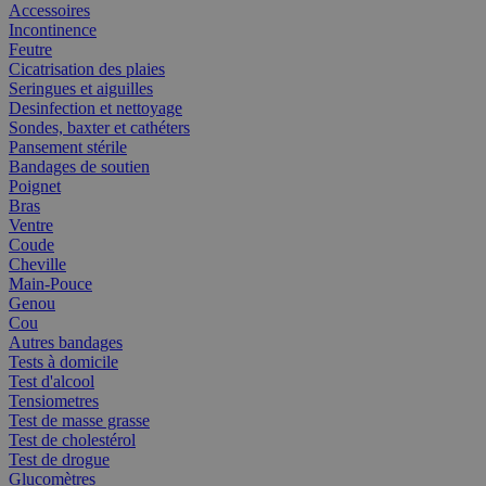
Accessoires
Incontinence
Feutre
Cicatrisation des plaies
Seringues et aiguilles
Desinfection et nettoyage
Sondes, baxter et cathéters
Pansement stérile
Bandages de soutien
Poignet
Bras
Ventre
Coude
Cheville
Main-Pouce
Genou
Cou
Autres bandages
Tests à domicile
Test d'alcool
Tensiometres
Test de masse grasse
Test de cholestérol
Test de drogue
Glucomètres