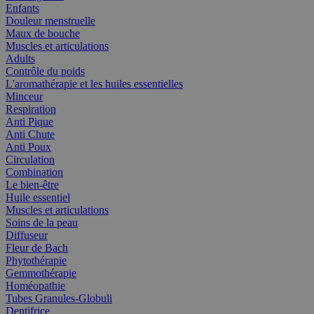
Enfants
Douleur menstruelle
Maux de bouche
Muscles et articulations
Adults
Contrôle du poids
L'aromathérapie et les huiles essentielles
Minceur
Respiration
Anti Pique
Anti Chute
Anti Poux
Circulation
Combination
Le bien-être
Huile essentiel
Muscles et articulations
Soins de la peau
Diffuseur
Fleur de Bach
Phytothérapie
Gemmothérapie
Homéopathie
Tubes Granules-Globuli
Dentifrice