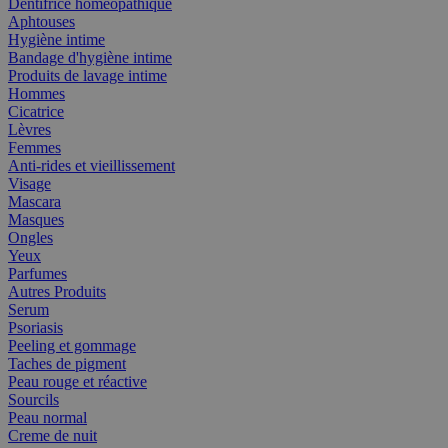
Dentifrice homéopathique
Aphtouses
Hygiène intime
Bandage d'hygiène intime
Produits de lavage intime
Hommes
Cicatrice
Lèvres
Femmes
Anti-rides et vieillissement
Visage
Mascara
Masques
Ongles
Yeux
Parfumes
Autres Produits
Serum
Psoriasis
Peeling et gommage
Taches de pigment
Peau rouge et réactive
Sourcils
Peau normal
Creme de nuit