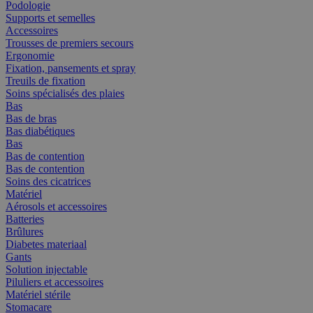
Podologie
Supports et semelles
Accessoires
Trousses de premiers secours
Ergonomie
Fixation, pansements et spray
Treuils de fixation
Soins spécialisés des plaies
Bas
Bas de bras
Bas diabétiques
Bas
Bas de contention
Bas de contention
Soins des cicatrices
Matériel
Aérosols et accessoires
Batteries
Brûlures
Diabetes materiaal
Gants
Solution injectable
Piluliers et accessoires
Matériel stérile
Stomacare