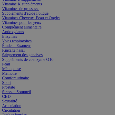
Vitamine K suppléments
Vitamines de grossesse
Suppléments d'acide Folique
Vitamines Cheveux, Peau et Ongles
Vitamines pour les yeux
Complément alimentaire
Antioxydants
Enzymes
Voies respiratoires
Étude et Examens
Rincage nasal
Saignement des gencives
Suppléments de coenzyme Q10
Peau
Ménopause
Mémoire
Comfort urinaire
Sport
Prostate
Stress et Sommeil
CBD
Sexualité
Articulation
Circulation
Jambes lourdes