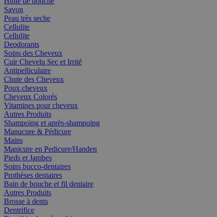
Huile de douche
Savon
Peau très seche
Cellulite
Cellulite
Deodorants
Soins des Cheveux
Cuir Chevelu Sec et Irrité
Antipelliculaire
Chute des Cheveux
Poux cheveux
Cheveux Colorés
Vitamines pour cheveux
Autres Produits
Shampoing et après-shampoing
Manucure & Pédicure
Mains
Manicure en Pedicure/Handen
Pieds et Jambes
Soins bucco-dentaires
Prothèses dentaires
Bain de bouche et fil dentaire
Autres Produits
Brosse à dents
Dentrifice