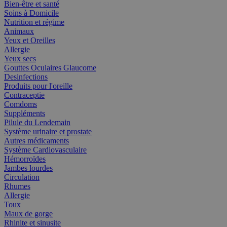
Bien-être et santé
Soins à Domicile
Nutrition et régime
Animaux
Yeux et Oreilles
Allergie
Yeux secs
Gouttes Oculaires Glaucome
Desinfections
Produits pour l'oreille
Contraceptie
Comdoms
Suppléments
Pilule du Lendemain
Système urinaire et prostate
Autres médicaments
Système Cardiovasculaire
Hémorroïdes
Jambes lourdes
Circulation
Rhumes
Allergie
Toux
Maux de gorge
Rhinite et sinusite