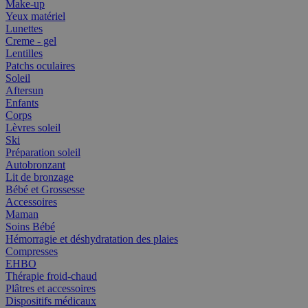
Make-up
Yeux matériel
Lunettes
Creme - gel
Lentilles
Patchs oculaires
Soleil
Aftersun
Enfants
Corps
Lèvres soleil
Ski
Préparation soleil
Autobronzant
Lit de bronzage
Bébé et Grossesse
Accessoires
Maman
Soins Bébé
Hémorragie et déshydratation des plaies
Compresses
EHBO
Thérapie froid-chaud
Plâtres et accessoires
Dispositifs médicaux