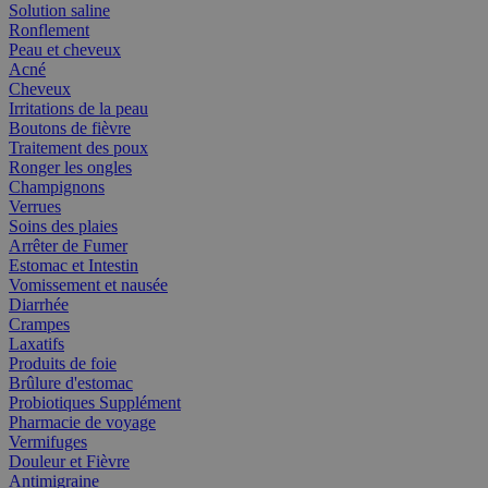
Solution saline
Ronflement
Peau et cheveux
Acné
Cheveux
Irritations de la peau
Boutons de fièvre
Traitement des poux
Ronger les ongles
Champignons
Verrues
Soins des plaies
Arrêter de Fumer
Estomac et Intestin
Vomissement et nausée
Diarrhée
Crampes
Laxatifs
Produits de foie
Brûlure d'estomac
Probiotiques Supplément
Pharmacie de voyage
Vermifuges
Douleur et Fièvre
Antimigraine