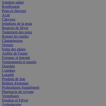
Solution saline
Ronflement
Peau et cheveux
Acné
Cheveux
Irritations de la peau
Boutons de fièvre
Traitement des poux
Ronger les ongles
Champignons
Verrues
Soins des plaies
Arrêter de Fumer
Estomac et Intestin
Vomissement et nausée
Diarrhée
Crampes
Laxatifs
Produits de foie
Brûlure d'estomac
Probiotiques Supplément
Pharmacie de voyage
Vermifuges
Douleur et Fièvre
Antimigraine