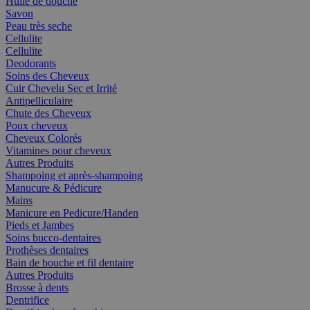
Huile de douche
Savon
Peau très seche
Cellulite
Cellulite
Deodorants
Soins des Cheveux
Cuir Chevelu Sec et Irrité
Antipelliculaire
Chute des Cheveux
Poux cheveux
Cheveux Colorés
Vitamines pour cheveux
Autres Produits
Shampoing et après-shampoing
Manucure & Pédicure
Mains
Manicure en Pedicure/Handen
Pieds et Jambes
Soins bucco-dentaires
Prothèses dentaires
Bain de bouche et fil dentaire
Autres Produits
Brosse à dents
Dentrifice