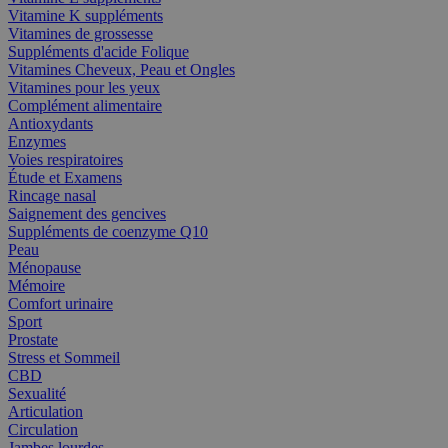
Vitamine K suppléments
Vitamines de grossesse
Suppléments d'acide Folique
Vitamines Cheveux, Peau et Ongles
Vitamines pour les yeux
Complément alimentaire
Antioxydants
Enzymes
Voies respiratoires
Étude et Examens
Rincage nasal
Saignement des gencives
Suppléments de coenzyme Q10
Peau
Ménopause
Mémoire
Comfort urinaire
Sport
Prostate
Stress et Sommeil
CBD
Sexualité
Articulation
Circulation
Jambes lourdes