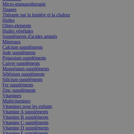
Micro-immunotherapie
Tisanes
Thérapie par la lumière et la chaleur
Huiles
Oligo-elements
Huiles végétales
Suppléments d'acides aminés
Mineraux
Calcium suppléments
Jode suppléments
Potassium suppléments
Cuivre suppléments
Magnésium suppléments
Sélénium suppléments
Silicium suppléments
Fer suppléments
Zinc suppléments
Vitamines
Multivitamines
Vitamines pour les enfants
Vitamine A suppléments
Vitamine B suppléments
Vitamine C suppléments
Vitamine D suppléments
Vitamine E suppléments