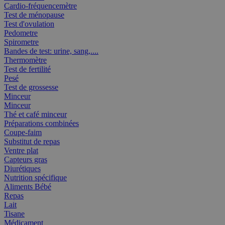
Cardio-fréquencemètre
Test de ménopause
Test d'ovulation
Pedometre
Spirometre
Bandes de test: urine, sang,....
Thermomètre
Test de fertilité
Pesé
Test de grossesse
Minceur
Minceur
Thé et café minceur
Préparations combinées
Coupe-faim
Substitut de repas
Ventre plat
Capteurs gras
Diurétiques
Nutrition spécifique
Aliments Bébé
Repas
Lait
Tisane
Médicament