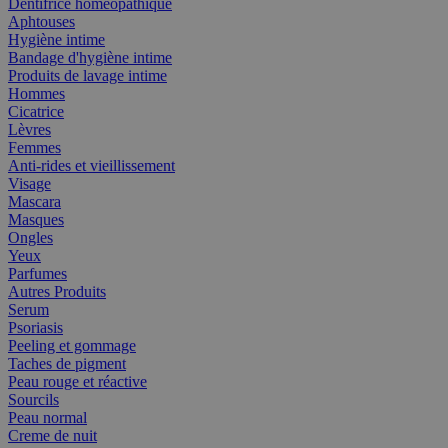
Dentifrice homéopathique
Aphtouses
Hygiène intime
Bandage d'hygiène intime
Produits de lavage intime
Hommes
Cicatrice
Lèvres
Femmes
Anti-rides et vieillissement
Visage
Mascara
Masques
Ongles
Yeux
Parfumes
Autres Produits
Serum
Psoriasis
Peeling et gommage
Taches de pigment
Peau rouge et réactive
Sourcils
Peau normal
Creme de nuit