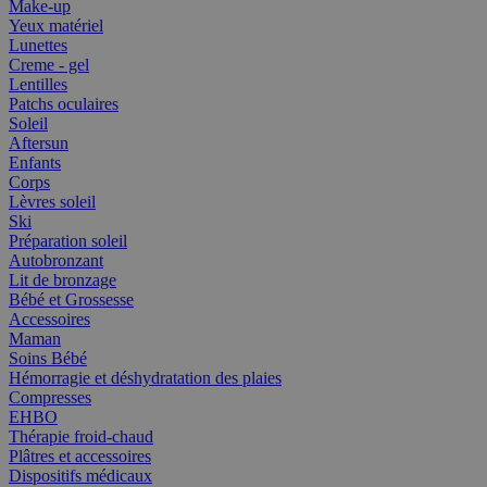
Make-up
Yeux matériel
Lunettes
Creme - gel
Lentilles
Patchs oculaires
Soleil
Aftersun
Enfants
Corps
Lèvres soleil
Ski
Préparation soleil
Autobronzant
Lit de bronzage
Bébé et Grossesse
Accessoires
Maman
Soins Bébé
Hémorragie et déshydratation des plaies
Compresses
EHBO
Thérapie froid-chaud
Plâtres et accessoires
Dispositifs médicaux