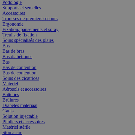
Podologie
Supports et semelles
Accessoires
Trousses de premiers secours
Ergonomie
Fixation, pansements et spray
Treuils de fixation
Soins spécialisés des plaies
Bas
Bas de bras
Bas diabétiques
Bas
Bas de contention
Bas de contention
Soins des cicatrices
Matériel
Aérosols et accessoires
Batteries
Brûlures
Diabetes materiaal
Gants
Solution injectable
Piluliers et accessoires
Matériel stérile
Stomacare