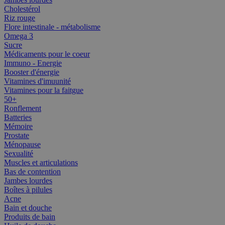
Cholestérol
Riz rouge
Flore intestinale - métabolisme
Omega 3
Sucre
Médicaments pour le coeur
Immuno - Energie
Booster d'énergie
Vitamines d'imuunité
Vitamines pour la faitgue
50+
Ronflement
Batteries
Mémoire
Prostate
Ménopause
Sexualité
Muscles et articulations
Bas de contention
Jambes lourdes
Boîtes à pilules
Acne
Bain et douche
Produits de bain