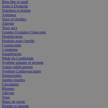
Bien-être et santé
Soins à Domicile
Nutrition et régime
Animaux
Yeux et Oreilles
Allergie
Yeux secs
Gouttes Oculaires Glaucome
Desinfections
Produits pour l'oreille
Contraceptie
Comdoms
Suppléments
Pilule du Lendemain
Système urinaire et prostate
Autres médicaments
Système Cardiovasculaire
Hémorroïdes
Jambes lourdes
Circulation
Rhumes
Allergie
Toux
Maux de gorge
Rhinite et sinusite