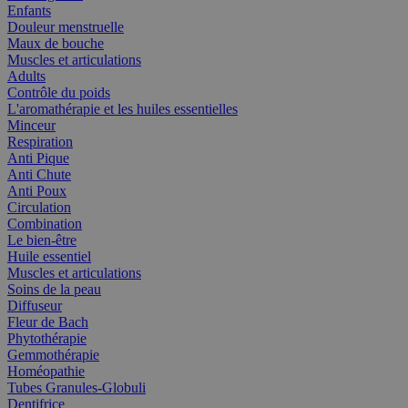
Enfants
Douleur menstruelle
Maux de bouche
Muscles et articulations
Adults
Contrôle du poids
L'aromathérapie et les huiles essentielles
Minceur
Respiration
Anti Pique
Anti Chute
Anti Poux
Circulation
Combination
Le bien-être
Huile essentiel
Muscles et articulations
Soins de la peau
Diffuseur
Fleur de Bach
Phytothérapie
Gemmothérapie
Homéopathie
Tubes Granules-Globuli
Dentifrice