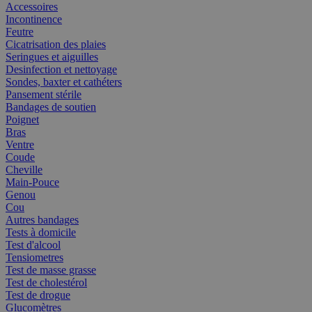
Accessoires
Incontinence
Feutre
Cicatrisation des plaies
Seringues et aiguilles
Desinfection et nettoyage
Sondes, baxter et cathéters
Pansement stérile
Bandages de soutien
Poignet
Bras
Ventre
Coude
Cheville
Main-Pouce
Genou
Cou
Autres bandages
Tests à domicile
Test d'alcool
Tensiometres
Test de masse grasse
Test de cholestérol
Test de drogue
Glucomètres