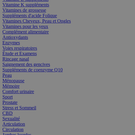
Vitamine K suppléments
Vitamines de grossesse
Suppléments d'acide Folique
Vitamines Cheveux, Peau et Ongles
Vitamines pour les yeux
Complément alimentaire
Antioxydants
Enzymes
Voies respiratoires
Étude et Examens
Rincage nasal
Saignement des gencives
Suppléments de coenzyme Q10
Peau
Ménopause
Mémoire
Comfort urinaire
Sport
Prostate
Stress et Sommeil
CBD
Sexualité
Articulation
Circulation
Jambes lourdes