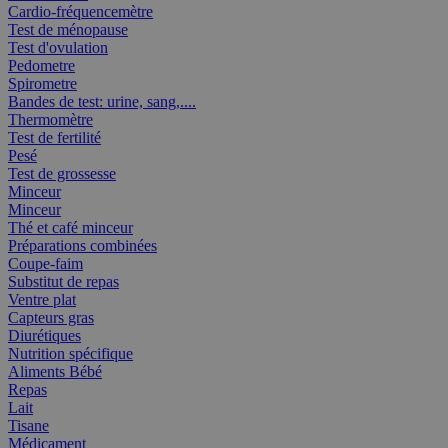
Cardio-fréquencemètre
Test de ménopause
Test d'ovulation
Pedometre
Spirometre
Bandes de test: urine, sang,....
Thermomètre
Test de fertilité
Pesé
Test de grossesse
Minceur
Minceur
Thé et café minceur
Préparations combinées
Coupe-faim
Substitut de repas
Ventre plat
Capteurs gras
Diurétiques
Nutrition spécifique
Aliments Bébé
Repas
Lait
Tisane
Médicament