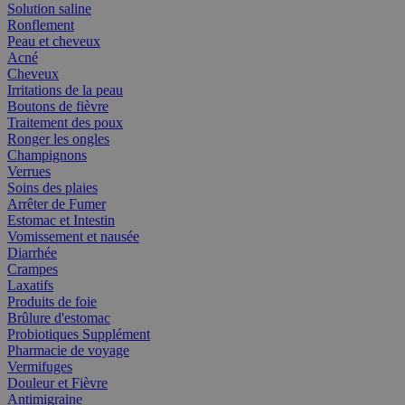
Solution saline
Ronflement
Peau et cheveux
Acné
Cheveux
Irritations de la peau
Boutons de fièvre
Traitement des poux
Ronger les ongles
Champignons
Verrues
Soins des plaies
Arrêter de Fumer
Estomac et Intestin
Vomissement et nausée
Diarrhée
Crampes
Laxatifs
Produits de foie
Brûlure d'estomac
Probiotiques Supplément
Pharmacie de voyage
Vermifuges
Douleur et Fièvre
Antimigraine