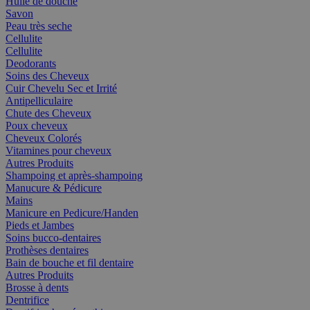
Huile de douche
Savon
Peau très seche
Cellulite
Cellulite
Deodorants
Soins des Cheveux
Cuir Chevelu Sec et Irrité
Antipelliculaire
Chute des Cheveux
Poux cheveux
Cheveux Colorés
Vitamines pour cheveux
Autres Produits
Shampoing et après-shampoing
Manucure & Pédicure
Mains
Manicure en Pedicure/Handen
Pieds et Jambes
Soins bucco-dentaires
Prothèses dentaires
Bain de bouche et fil dentaire
Autres Produits
Brosse à dents
Dentrifice