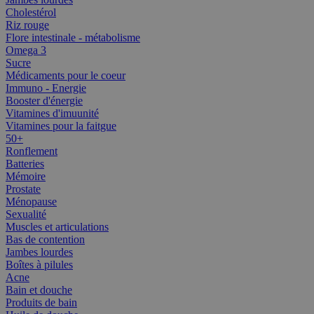
Cholestérol
Riz rouge
Flore intestinale - métabolisme
Omega 3
Sucre
Médicaments pour le coeur
Immuno - Energie
Booster d'énergie
Vitamines d'imuunité
Vitamines pour la faitgue
50+
Ronflement
Batteries
Mémoire
Prostate
Ménopause
Sexualité
Muscles et articulations
Bas de contention
Jambes lourdes
Boîtes à pilules
Acne
Bain et douche
Produits de bain