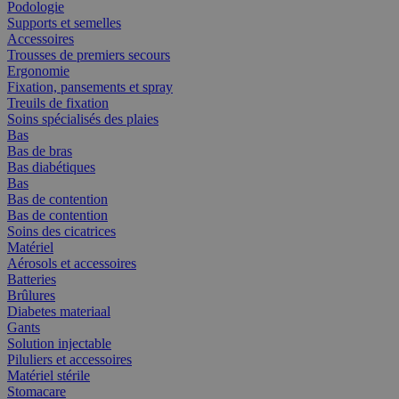
Podologie
Supports et semelles
Accessoires
Trousses de premiers secours
Ergonomie
Fixation, pansements et spray
Treuils de fixation
Soins spécialisés des plaies
Bas
Bas de bras
Bas diabétiques
Bas
Bas de contention
Bas de contention
Soins des cicatrices
Matériel
Aérosols et accessoires
Batteries
Brûlures
Diabetes materiaal
Gants
Solution injectable
Piluliers et accessoires
Matériel stérile
Stomacare