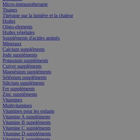
Micro-immunotherapie
Tisanes
Thérapie par la lumière et la chaleur
Huiles
Oligo-elements
Huiles végétales
Suppléments d'acides aminés
Mineraux
Calcium suppléments
Jode suppléments
Potassium suppléments
Cuivre suppléments
Magnésium suppléments
Sélénium suppléments
Silicium suppléments
Fer suppléments
Zinc suppléments
Vitamines
Multivitamines
Vitamines pour les enfants
Vitamine A suppléments
Vitamine B suppléments
Vitamine C suppléments
Vitamine D suppléments
Vitamine E suppléments