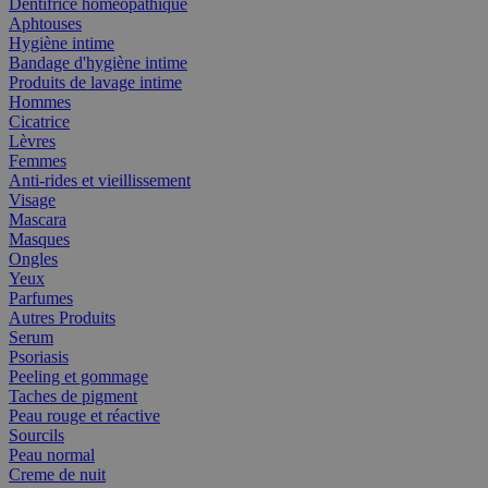
Dentifrice homéopathique
Aphtouses
Hygiène intime
Bandage d'hygiène intime
Produits de lavage intime
Hommes
Cicatrice
Lèvres
Femmes
Anti-rides et vieillissement
Visage
Mascara
Masques
Ongles
Yeux
Parfumes
Autres Produits
Serum
Psoriasis
Peeling et gommage
Taches de pigment
Peau rouge et réactive
Sourcils
Peau normal
Creme de nuit