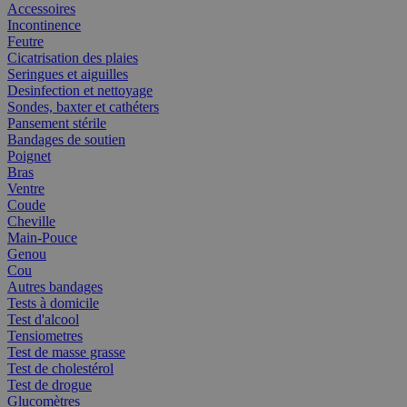
Accessoires
Incontinence
Feutre
Cicatrisation des plaies
Seringues et aiguilles
Desinfection et nettoyage
Sondes, baxter et cathéters
Pansement stérile
Bandages de soutien
Poignet
Bras
Ventre
Coude
Cheville
Main-Pouce
Genou
Cou
Autres bandages
Tests à domicile
Test d'alcool
Tensiometres
Test de masse grasse
Test de cholestérol
Test de drogue
Glucomètres