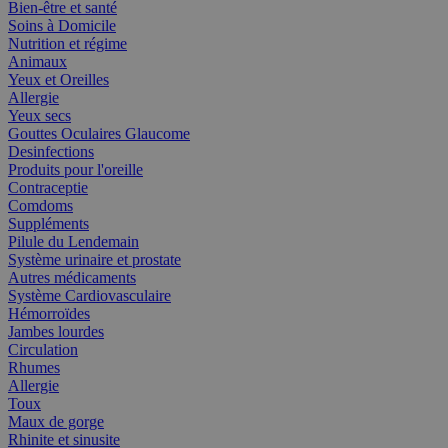
Bien-être et santé
Soins à Domicile
Nutrition et régime
Animaux
Yeux et Oreilles
Allergie
Yeux secs
Gouttes Oculaires Glaucome
Desinfections
Produits pour l'oreille
Contraceptie
Comdoms
Suppléments
Pilule du Lendemain
Système urinaire et prostate
Autres médicaments
Système Cardiovasculaire
Hémorroïdes
Jambes lourdes
Circulation
Rhumes
Allergie
Toux
Maux de gorge
Rhinite et sinusite