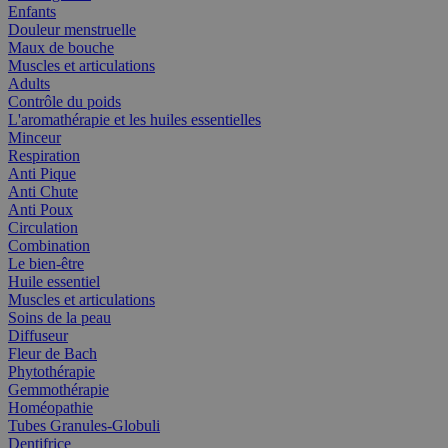
Enfants
Douleur menstruelle
Maux de bouche
Muscles et articulations
Adults
Contrôle du poids
L'aromathérapie et les huiles essentielles
Minceur
Respiration
Anti Pique
Anti Chute
Anti Poux
Circulation
Combination
Le bien-être
Huile essentiel
Muscles et articulations
Soins de la peau
Diffuseur
Fleur de Bach
Phytothérapie
Gemmothérapie
Homéopathie
Tubes Granules-Globuli
Dentifrice