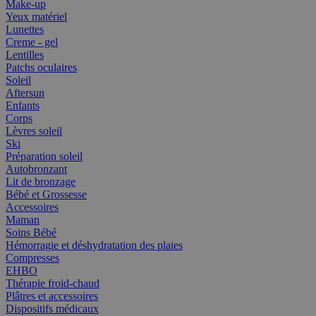
Make-up
Yeux matériel
Lunettes
Creme - gel
Lentilles
Patchs oculaires
Soleil
Aftersun
Enfants
Corps
Lèvres soleil
Ski
Préparation soleil
Autobronzant
Lit de bronzage
Bébé et Grossesse
Accessoires
Maman
Soins Bébé
Hémorragie et déshydratation des plaies
Compresses
EHBO
Thérapie froid-chaud
Plâtres et accessoires
Dispositifs médicaux