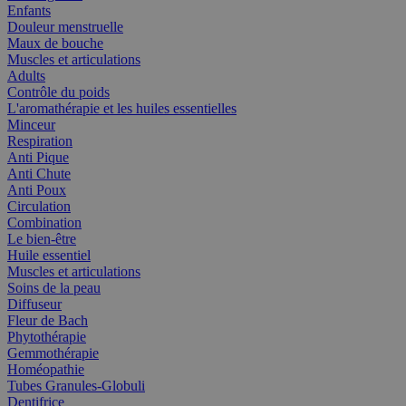
Enfants
Douleur menstruelle
Maux de bouche
Muscles et articulations
Adults
Contrôle du poids
L'aromathérapie et les huiles essentielles
Minceur
Respiration
Anti Pique
Anti Chute
Anti Poux
Circulation
Combination
Le bien-être
Huile essentiel
Muscles et articulations
Soins de la peau
Diffuseur
Fleur de Bach
Phytothérapie
Gemmothérapie
Homéopathie
Tubes Granules-Globuli
Dentifrice