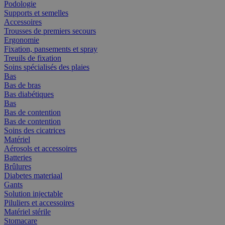
Podologie
Supports et semelles
Accessoires
Trousses de premiers secours
Ergonomie
Fixation, pansements et spray
Treuils de fixation
Soins spécialisés des plaies
Bas
Bas de bras
Bas diabétiques
Bas
Bas de contention
Bas de contention
Soins des cicatrices
Matériel
Aérosols et accessoires
Batteries
Brûlures
Diabetes materiaal
Gants
Solution injectable
Piluliers et accessoires
Matériel stérile
Stomacare