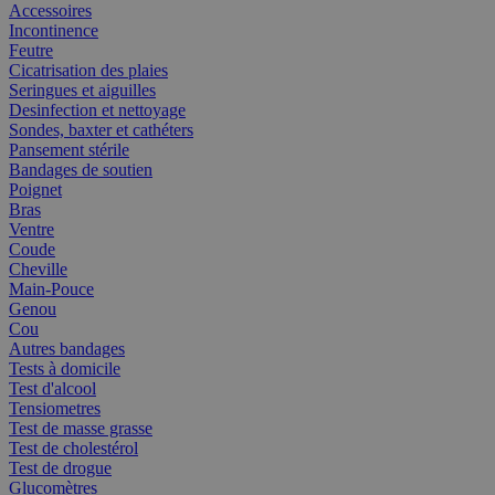
Accessoires
Incontinence
Feutre
Cicatrisation des plaies
Seringues et aiguilles
Desinfection et nettoyage
Sondes, baxter et cathéters
Pansement stérile
Bandages de soutien
Poignet
Bras
Ventre
Coude
Cheville
Main-Pouce
Genou
Cou
Autres bandages
Tests à domicile
Test d'alcool
Tensiometres
Test de masse grasse
Test de cholestérol
Test de drogue
Glucomètres