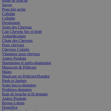
Huile de douche
Savon
Peau très seche
Cellulite
Cellulite
Deodorants
Soins des Cheveux
Cuir Chevelu Sec et Irrité
Antipelliculaire
Chute des Cheveux
Poux cheveux
Cheveux Colorés
Vitamines pour cheveux
Autres Produits
Shampoing et après-shampoing
Manucure & Pédicure
Mains
Manicure en Pedicure/Handen
Pieds et Jambes
Soins bucco-dentaires
Prothèses dentaires
Bain de bouche et fil dentaire
Autres Produits
Brosse à dents
Dentrifice