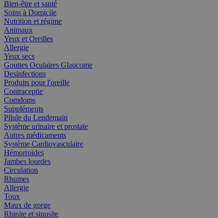
Bien-être et santé
Soins à Domicile
Nutrition et régime
Animaux
Yeux et Oreilles
Allergie
Yeux secs
Gouttes Oculaires Glaucome
Desinfections
Produits pour l'oreille
Contraceptie
Comdoms
Suppléments
Pilule du Lendemain
Système urinaire et prostate
Autres médicaments
Système Cardiovasculaire
Hémorroïdes
Jambes lourdes
Circulation
Rhumes
Allergie
Toux
Maux de gorge
Rhinite et sinusite