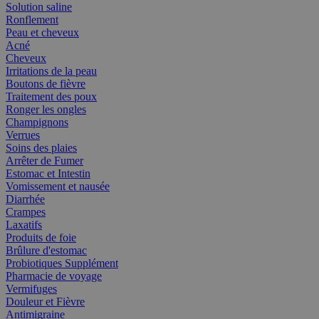
Solution saline
Ronflement
Peau et cheveux
Acné
Cheveux
Irritations de la peau
Boutons de fièvre
Traitement des poux
Ronger les ongles
Champignons
Verrues
Soins des plaies
Arrêter de Fumer
Estomac et Intestin
Vomissement et nausée
Diarrhée
Crampes
Laxatifs
Produits de foie
Brûlure d'estomac
Probiotiques Supplément
Pharmacie de voyage
Vermifuges
Douleur et Fièvre
Antimigraine