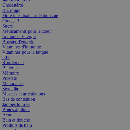
Cholestérol
Riz rouge
Flore intestinale - métabolisme
Omega 3
Sucre
Médicaments pour le coeur
Immuno - Energie
Booster d'énergie
Vitamines d'imuunité
Vitamines pour la faitgue
50+
Ronflement
Batteries
Mémoire
Prostate
Ménopause
Sexualité
Muscles et articulations
Bas de contention
Jambes lourdes
Boîtes à pilules
Acne
Bain et douche
Produits de bain