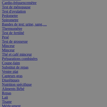
Cardio-fréquencemètre
Test de ménopause
Test d'ovulation
Pedometre
Spirometre
Bandes de test: urine, sang,....
Thermomètre
Test de fertilité
Pesé
Test de grossesse
Minceur
Minceur
Thé et café minceur
Préparations combinées
Coupe-faim
Substitut de repas
Ventre plat
Capteurs gras
Diurétiques
Nutrition spécifique
Aliments Bébé
Repas
Lait
Tisane
Médicament