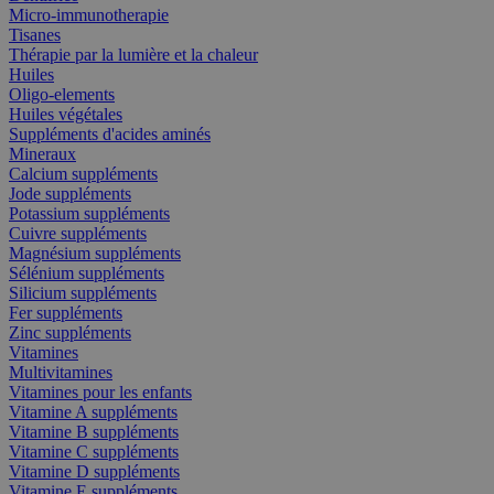
Micro-immunotherapie
Tisanes
Thérapie par la lumière et la chaleur
Huiles
Oligo-elements
Huiles végétales
Suppléments d'acides aminés
Mineraux
Calcium suppléments
Jode suppléments
Potassium suppléments
Cuivre suppléments
Magnésium suppléments
Sélénium suppléments
Silicium suppléments
Fer suppléments
Zinc suppléments
Vitamines
Multivitamines
Vitamines pour les enfants
Vitamine A suppléments
Vitamine B suppléments
Vitamine C suppléments
Vitamine D suppléments
Vitamine E suppléments