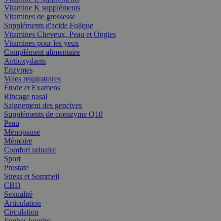
Vitamine K suppléments
Vitamines de grossesse
Suppléments d'acide Folique
Vitamines Cheveux, Peau et Ongles
Vitamines pour les yeux
Complément alimentaire
Antioxydants
Enzymes
Voies respiratoires
Étude et Examens
Rincage nasal
Saignement des gencives
Suppléments de coenzyme Q10
Peau
Ménopause
Mémoire
Comfort urinaire
Sport
Prostate
Stress et Sommeil
CBD
Sexualité
Articulation
Circulation
Jambes lourdes