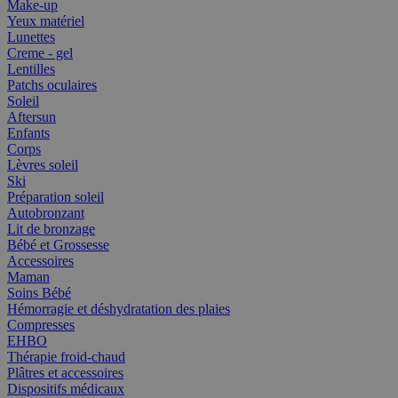
Make-up
Yeux matériel
Lunettes
Creme - gel
Lentilles
Patchs oculaires
Soleil
Aftersun
Enfants
Corps
Lèvres soleil
Ski
Préparation soleil
Autobronzant
Lit de bronzage
Bébé et Grossesse
Accessoires
Maman
Soins Bébé
Hémorragie et déshydratation des plaies
Compresses
EHBO
Thérapie froid-chaud
Plâtres et accessoires
Dispositifs médicaux