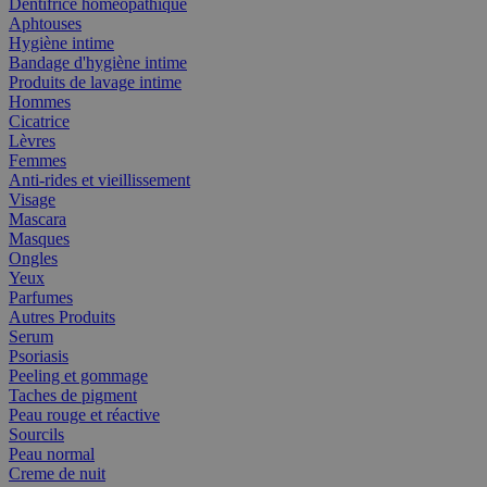
Dentifrice homéopathique
Aphtouses
Hygiène intime
Bandage d'hygiène intime
Produits de lavage intime
Hommes
Cicatrice
Lèvres
Femmes
Anti-rides et vieillissement
Visage
Mascara
Masques
Ongles
Yeux
Parfumes
Autres Produits
Serum
Psoriasis
Peeling et gommage
Taches de pigment
Peau rouge et réactive
Sourcils
Peau normal
Creme de nuit