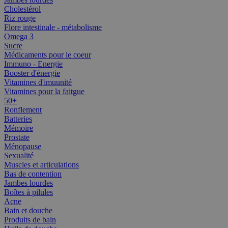
Cholestérol
Riz rouge
Flore intestinale - métabolisme
Omega 3
Sucre
Médicaments pour le coeur
Immuno - Energie
Booster d'énergie
Vitamines d'imuunité
Vitamines pour la faitgue
50+
Ronflement
Batteries
Mémoire
Prostate
Ménopause
Sexualité
Muscles et articulations
Bas de contention
Jambes lourdes
Boîtes à pilules
Acne
Bain et douche
Produits de bain