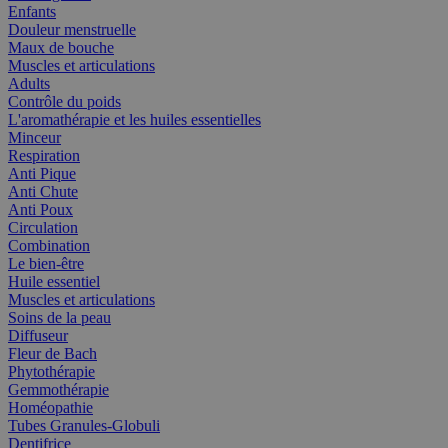
Enfants
Douleur menstruelle
Maux de bouche
Muscles et articulations
Adults
Contrôle du poids
L'aromathérapie et les huiles essentielles
Minceur
Respiration
Anti Pique
Anti Chute
Anti Poux
Circulation
Combination
Le bien-être
Huile essentiel
Muscles et articulations
Soins de la peau
Diffuseur
Fleur de Bach
Phytothérapie
Gemmothérapie
Homéopathie
Tubes Granules-Globuli
Dentifrice