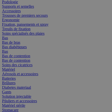
Podologie
Supports et semelles
Accessoires
Trousses de premiers secours
Ergonomie
Fixation, pansements et spray
Treuils de fixation
Soins spécialisés des plaies
Bas
Bas de bras
Bas diabétiques
Bas
Bas de contention
Bas de contention
Soins des cicatrices
Matériel
Aérosols et accessoires
Batteries
Brûlures
Diabetes materiaal
Gants
Solution injectable
Piluliers et accessoires
Matériel stérile
Stomacare