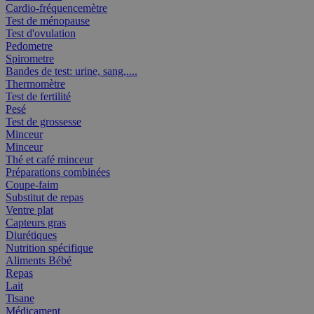
Cardio-fréquencemètre
Test de ménopause
Test d'ovulation
Pedometre
Spirometre
Bandes de test: urine, sang,....
Thermomètre
Test de fertilité
Pesé
Test de grossesse
Minceur
Minceur
Thé et café minceur
Préparations combinées
Coupe-faim
Substitut de repas
Ventre plat
Capteurs gras
Diurétiques
Nutrition spécifique
Aliments Bébé
Repas
Lait
Tisane
Médicament