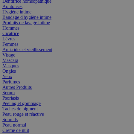
Dentifrice homéopathique
Aphtouses
Hygiène intime
Bandage d'hygiène intime
Produits de lavage intime
Hommes
Cicatrice
Lèvres
Femmes
Anti-rides et vieillissement
Visage
Mascara
Masques
Ongles
Yeux
Parfumes
Autres Produits
Serum
Psoriasis
Peeling et gommage
Taches de pigment
Peau rouge et réactive
Sourcils
Peau normal
Creme de nuit