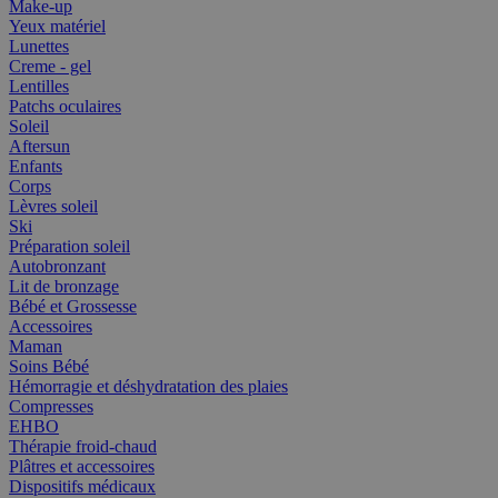
Make-up
Yeux matériel
Lunettes
Creme - gel
Lentilles
Patchs oculaires
Soleil
Aftersun
Enfants
Corps
Lèvres soleil
Ski
Préparation soleil
Autobronzant
Lit de bronzage
Bébé et Grossesse
Accessoires
Maman
Soins Bébé
Hémorragie et déshydratation des plaies
Compresses
EHBO
Thérapie froid-chaud
Plâtres et accessoires
Dispositifs médicaux