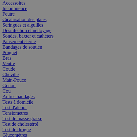
Accessoires
Incontinence
Feutre
Cicatrisation des plaies
Seringues et aiguilles
Desinfection et nettoyage
Sondes, baxter et cathéters
Pansement stérile
Bandages de soutien
Poignet
Bras
Ventre
Coude
Cheville
Main-Pouce
Genou
Cou
Autres bandages
Tests à domicile
Test d'alcool
Tensiometres
Test de masse grasse
Test de cholestérol
Test de drogue
Glucomètres