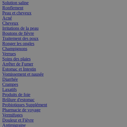
Solution saline
Ronflement
Peau et cheveux
Acné
Cheveux
Irritations de la peau
Boutons de fièvre
Traitement des poux
Ronger les ongles
Champignons
Verrues
Soins des plaies
Arrêter de Fumer
Estomac et Intestin
Vomissement et nausée
Diarrhée
Crampes
Laxatifs
Produits de foie
Brûlure d'estomac
Probiotiques Supplément
Pharmacie de voyage
Vermifuges
Douleur et Fièvre
Antimigraine