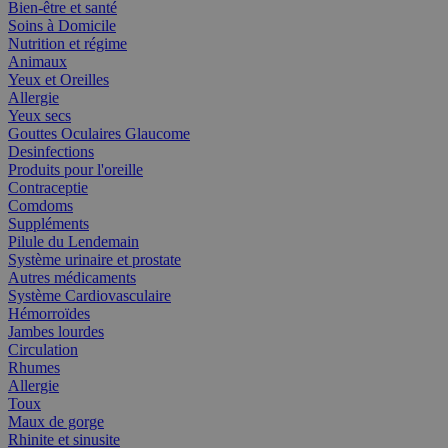
Bien-être et santé
Soins à Domicile
Nutrition et régime
Animaux
Yeux et Oreilles
Allergie
Yeux secs
Gouttes Oculaires Glaucome
Desinfections
Produits pour l'oreille
Contraceptie
Comdoms
Suppléments
Pilule du Lendemain
Système urinaire et prostate
Autres médicaments
Système Cardiovasculaire
Hémorroïdes
Jambes lourdes
Circulation
Rhumes
Allergie
Toux
Maux de gorge
Rhinite et sinusite