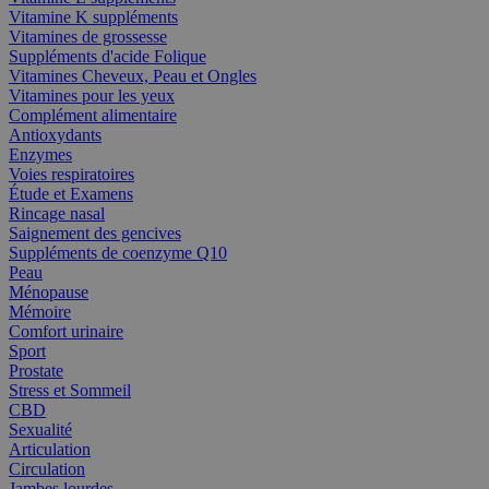
Vitamine K suppléments
Vitamines de grossesse
Suppléments d'acide Folique
Vitamines Cheveux, Peau et Ongles
Vitamines pour les yeux
Complément alimentaire
Antioxydants
Enzymes
Voies respiratoires
Étude et Examens
Rincage nasal
Saignement des gencives
Suppléments de coenzyme Q10
Peau
Ménopause
Mémoire
Comfort urinaire
Sport
Prostate
Stress et Sommeil
CBD
Sexualité
Articulation
Circulation
Jambes lourdes