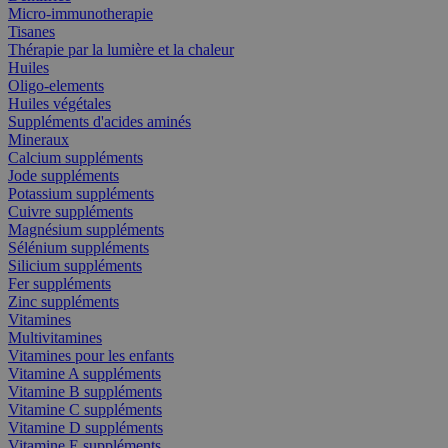
Micro-immunotherapie
Tisanes
Thérapie par la lumière et la chaleur
Huiles
Oligo-elements
Huiles végétales
Suppléments d'acides aminés
Mineraux
Calcium suppléments
Jode suppléments
Potassium suppléments
Cuivre suppléments
Magnésium suppléments
Sélénium suppléments
Silicium suppléments
Fer suppléments
Zinc suppléments
Vitamines
Multivitamines
Vitamines pour les enfants
Vitamine A suppléments
Vitamine B suppléments
Vitamine C suppléments
Vitamine D suppléments
Vitamine E suppléments