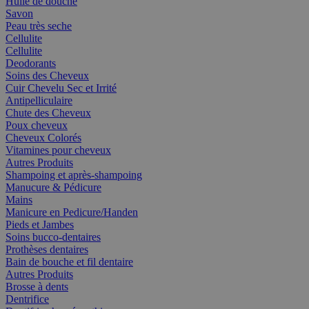
Huile de douche
Savon
Peau très seche
Cellulite
Cellulite
Deodorants
Soins des Cheveux
Cuir Chevelu Sec et Irrité
Antipelliculaire
Chute des Cheveux
Poux cheveux
Cheveux Colorés
Vitamines pour cheveux
Autres Produits
Shampoing et après-shampoing
Manucure & Pédicure
Mains
Manicure en Pedicure/Handen
Pieds et Jambes
Soins bucco-dentaires
Prothèses dentaires
Bain de bouche et fil dentaire
Autres Produits
Brosse à dents
Dentrifice