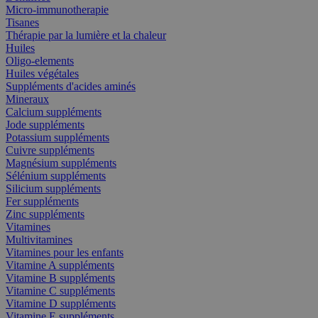
Micro-immunotherapie
Tisanes
Thérapie par la lumière et la chaleur
Huiles
Oligo-elements
Huiles végétales
Suppléments d'acides aminés
Mineraux
Calcium suppléments
Jode suppléments
Potassium suppléments
Cuivre suppléments
Magnésium suppléments
Sélénium suppléments
Silicium suppléments
Fer suppléments
Zinc suppléments
Vitamines
Multivitamines
Vitamines pour les enfants
Vitamine A suppléments
Vitamine B suppléments
Vitamine C suppléments
Vitamine D suppléments
Vitamine E suppléments