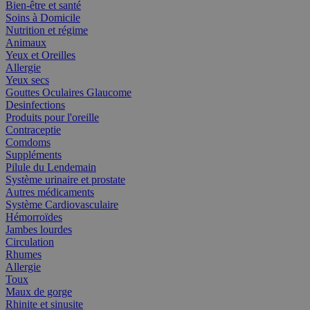
Bien-être et santé
Soins à Domicile
Nutrition et régime
Animaux
Yeux et Oreilles
Allergie
Yeux secs
Gouttes Oculaires Glaucome
Desinfections
Produits pour l'oreille
Contraceptie
Comdoms
Suppléments
Pilule du Lendemain
Système urinaire et prostate
Autres médicaments
Système Cardiovasculaire
Hémorroïdes
Jambes lourdes
Circulation
Rhumes
Allergie
Toux
Maux de gorge
Rhinite et sinusite