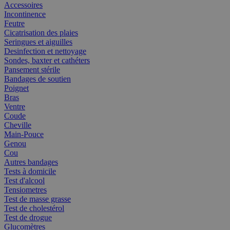
Accessoires
Incontinence
Feutre
Cicatrisation des plaies
Seringues et aiguilles
Desinfection et nettoyage
Sondes, baxter et cathéters
Pansement stérile
Bandages de soutien
Poignet
Bras
Ventre
Coude
Cheville
Main-Pouce
Genou
Cou
Autres bandages
Tests à domicile
Test d'alcool
Tensiometres
Test de masse grasse
Test de cholestérol
Test de drogue
Glucomètres