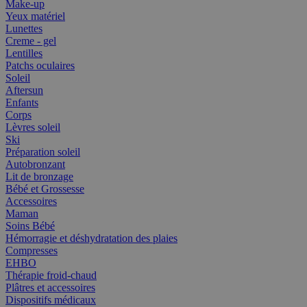
Make-up
Yeux matériel
Lunettes
Creme - gel
Lentilles
Patchs oculaires
Soleil
Aftersun
Enfants
Corps
Lèvres soleil
Ski
Préparation soleil
Autobronzant
Lit de bronzage
Bébé et Grossesse
Accessoires
Maman
Soins Bébé
Hémorragie et déshydratation des plaies
Compresses
EHBO
Thérapie froid-chaud
Plâtres et accessoires
Dispositifs médicaux