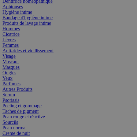
Dentifrice homéopathique
Aphtouses
Hygiène intime
Bandage d'hygiène intime
Produits de lavage intime
Hommes
Cicatrice
Lèvres
Femmes
Anti-rides et vieillissement
Visage
Mascara
Masques
Ongles
Yeux
Parfumes
Autres Produits
Serum
Psoriasis
Peeling et gommage
Taches de pigment
Peau rouge et réactive
Sourcils
Peau normal
Creme de nuit