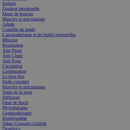
Enfants
Douleur menstruelle
Maux de bouche
Muscles et articulations
Adults
Contrôle du poids
L'aromathérapie et les huiles essentielles
Minceur
Respiration
Anti Pique
Anti Chute
Anti Poux
Circulation
Combination
Le bien-être
Huile essentiel
Muscles et articulations
Soins de la peau
Diffuseur
Fleur de Bach
Phytothérapie
Gemmothérapie
Homéopathie
Tubes Granules-Globuli
Dentifrice