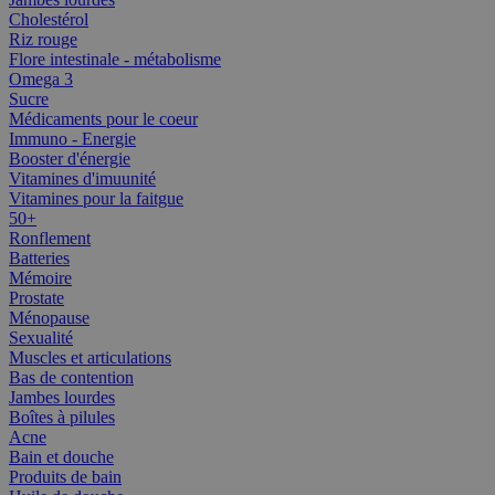
Cholestérol
Riz rouge
Flore intestinale - métabolisme
Omega 3
Sucre
Médicaments pour le coeur
Immuno - Energie
Booster d'énergie
Vitamines d'imuunité
Vitamines pour la faitgue
50+
Ronflement
Batteries
Mémoire
Prostate
Ménopause
Sexualité
Muscles et articulations
Bas de contention
Jambes lourdes
Boîtes à pilules
Acne
Bain et douche
Produits de bain