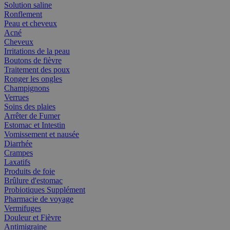
Solution saline
Ronflement
Peau et cheveux
Acné
Cheveux
Irritations de la peau
Boutons de fièvre
Traitement des poux
Ronger les ongles
Champignons
Verrues
Soins des plaies
Arrêter de Fumer
Estomac et Intestin
Vomissement et nausée
Diarrhée
Crampes
Laxatifs
Produits de foie
Brûlure d'estomac
Probiotiques Supplément
Pharmacie de voyage
Vermifuges
Douleur et Fièvre
Antimigraine