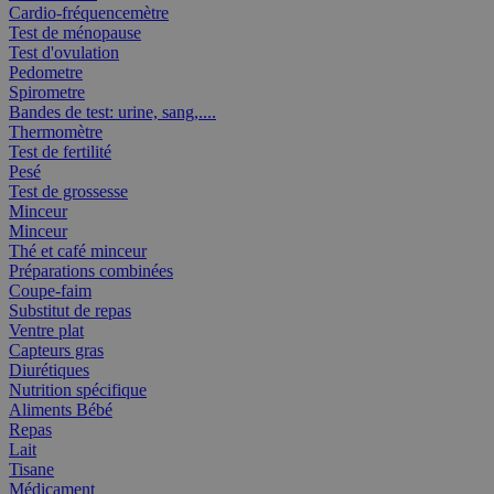
Cardio-fréquencemètre
Test de ménopause
Test d'ovulation
Pedometre
Spirometre
Bandes de test: urine, sang,....
Thermomètre
Test de fertilité
Pesé
Test de grossesse
Minceur
Minceur
Thé et café minceur
Préparations combinées
Coupe-faim
Substitut de repas
Ventre plat
Capteurs gras
Diurétiques
Nutrition spécifique
Aliments Bébé
Repas
Lait
Tisane
Médicament