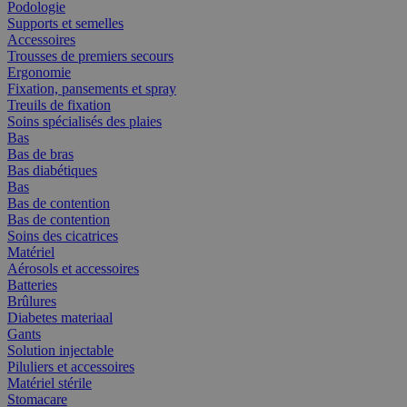
Podologie
Supports et semelles
Accessoires
Trousses de premiers secours
Ergonomie
Fixation, pansements et spray
Treuils de fixation
Soins spécialisés des plaies
Bas
Bas de bras
Bas diabétiques
Bas
Bas de contention
Bas de contention
Soins des cicatrices
Matériel
Aérosols et accessoires
Batteries
Brûlures
Diabetes materiaal
Gants
Solution injectable
Piluliers et accessoires
Matériel stérile
Stomacare