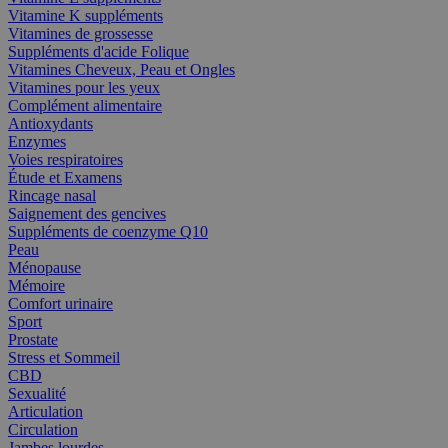
Vitamine K suppléments
Vitamines de grossesse
Suppléments d'acide Folique
Vitamines Cheveux, Peau et Ongles
Vitamines pour les yeux
Complément alimentaire
Antioxydants
Enzymes
Voies respiratoires
Étude et Examens
Rincage nasal
Saignement des gencives
Suppléments de coenzyme Q10
Peau
Ménopause
Mémoire
Comfort urinaire
Sport
Prostate
Stress et Sommeil
CBD
Sexualité
Articulation
Circulation
Jambes lourdes