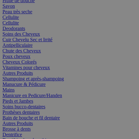
Huile de douche
Savon
Peau très seche
Cellulite
Cellulite
Deodorants
Soins des Cheveux
Cuir Chevelu Sec et Irrité
Antipelliculaire
Chute des Cheveux
Poux cheveux
Cheveux Colorés
Vitamines pour cheveux
Autres Produits
Shampoing et après-shampoing
Manucure & Pédicure
Mains
Manicure en Pedicure/Handen
Pieds et Jambes
Soins bucco-dentaires
Prothèses dentaires
Bain de bouche et fil dentaire
Autres Produits
Brosse à dents
Dentrifice