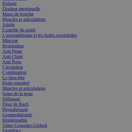
Enfants
Douleur menstruelle
Maux de bouche
Muscles et articulations
Adults
Contrôle du poids
L'aromathérapie et les huiles essentielles
Minceur
Respiration
Anti Pique
Anti Chute
Anti Poux
Circulation
Combination
Le bien-être
Huile essentiel
Muscles et articulations
Soins de la peau
Diffuseur
Fleur de Bach
Phytothérapie
Gemmothérapie
Homéopathie
Tubes Granules-Globuli
Dentifrice