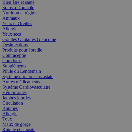
Bien-être et santé
Soins à Domicile
Nutrition et régime
Animaux
Yeux et Oreilles
Allergie
Yeux secs
Gouttes Oculaires Glaucome
Desinfections
Produits pour l'oreille
Contraceptie
Comdoms
Suppléments
Pilule du Lendemain
Système urinaire et prostate
Autres médicaments
Système Cardiovasculaire
Hémorroïdes
Jambes lourdes
Circulation
Rhumes
Allergie
Toux
Maux de gorge
Rhinite et sinusite