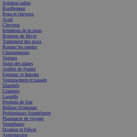
Solution saline
Ronflement
Peau et cheveux
Acné
Cheveux
Irritations de la peau
Boutons de fièvre
Traitement des poux
Ronger les ongles
Champignons
Verrues
Soins des plaies
Arrêter de Fumer
Estomac et Intestin
Vomissement et nausée
Diarrhée
Crampes
Laxatifs
Produits de foie
Brûlure d'estomac
Probiotiques Supplément
Pharmacie de voyage
Vermifuges
Douleur et Fièvre
Antimigraine