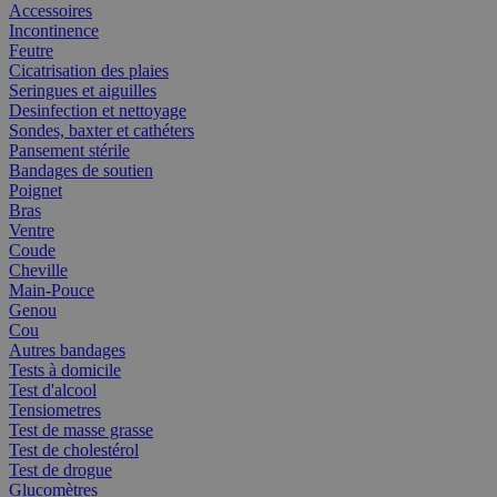
Accessoires
Incontinence
Feutre
Cicatrisation des plaies
Seringues et aiguilles
Desinfection et nettoyage
Sondes, baxter et cathéters
Pansement stérile
Bandages de soutien
Poignet
Bras
Ventre
Coude
Cheville
Main-Pouce
Genou
Cou
Autres bandages
Tests à domicile
Test d'alcool
Tensiometres
Test de masse grasse
Test de cholestérol
Test de drogue
Glucomètres