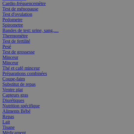
Cardio-fréquencemètre
Test de ménopause
Test d'ovulation
Pedometre
Spirometre
Bandes de test: urine, sang,....
Thermomètre
Test de fertilité
Pesé
Test de grossesse
Minceur
Minceur
Thé et café minceur
Préparations combinées
Coupe-faim
Substitut de repas
Ventre plat
Capteurs gras
Diurétiques
Nutrition spécifique
Aliments Bébé
Repas
Lait
Tisane
Médicament