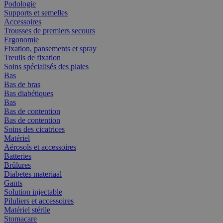
Podologie
Supports et semelles
Accessoires
Trousses de premiers secours
Ergonomie
Fixation, pansements et spray
Treuils de fixation
Soins spécialisés des plaies
Bas
Bas de bras
Bas diabétiques
Bas
Bas de contention
Bas de contention
Soins des cicatrices
Matériel
Aérosols et accessoires
Batteries
Brûlures
Diabetes materiaal
Gants
Solution injectable
Piluliers et accessoires
Matériel stérile
Stomacare