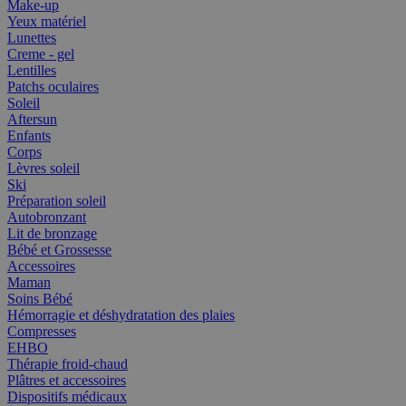
Make-up
Yeux matériel
Lunettes
Creme - gel
Lentilles
Patchs oculaires
Soleil
Aftersun
Enfants
Corps
Lèvres soleil
Ski
Préparation soleil
Autobronzant
Lit de bronzage
Bébé et Grossesse
Accessoires
Maman
Soins Bébé
Hémorragie et déshydratation des plaies
Compresses
EHBO
Thérapie froid-chaud
Plâtres et accessoires
Dispositifs médicaux