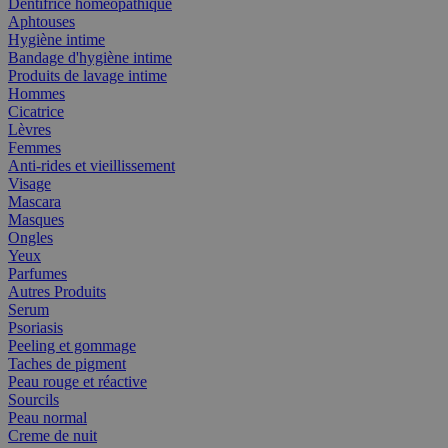
Dentifrice homéopathique
Aphtouses
Hygiène intime
Bandage d'hygiène intime
Produits de lavage intime
Hommes
Cicatrice
Lèvres
Femmes
Anti-rides et vieillissement
Visage
Mascara
Masques
Ongles
Yeux
Parfumes
Autres Produits
Serum
Psoriasis
Peeling et gommage
Taches de pigment
Peau rouge et réactive
Sourcils
Peau normal
Creme de nuit