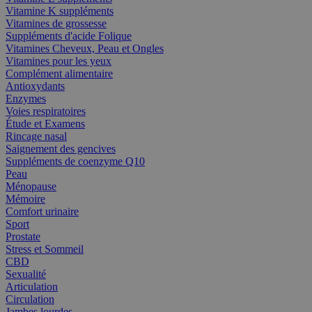
Vitamine K suppléments
Vitamines de grossesse
Suppléments d'acide Folique
Vitamines Cheveux, Peau et Ongles
Vitamines pour les yeux
Complément alimentaire
Antioxydants
Enzymes
Voies respiratoires
Étude et Examens
Rincage nasal
Saignement des gencives
Suppléments de coenzyme Q10
Peau
Ménopause
Mémoire
Comfort urinaire
Sport
Prostate
Stress et Sommeil
CBD
Sexualité
Articulation
Circulation
Jambes lourdes