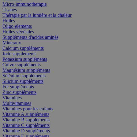
Micro-immunotherapie
Tisanes
Thérapie par la lumière et la chaleur
Huiles
Oligo-elements
Huiles végétales
Suppléments d'acides aminés
Mineraux
Calcium suppléments
Jode suppléments
Potassium suppléments
Cuivre suppléments
Magnésium suppléments
Sélénium suppléments
Silicium suppléments
Fer suppléments
Zinc suppléments
Vitamines
Multivitamines
Vitamines pour les enfants
Vitamine A suppléments
Vitamine B suppléments
Vitamine C suppléments
Vitamine D suppléments
Vitamine E suppléments