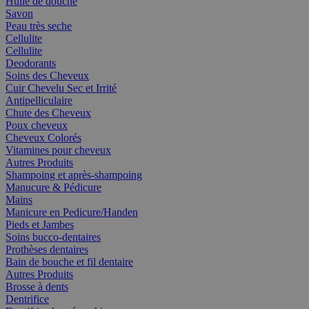
Huile de douche
Savon
Peau très seche
Cellulite
Cellulite
Deodorants
Soins des Cheveux
Cuir Chevelu Sec et Irrité
Antipelliculaire
Chute des Cheveux
Poux cheveux
Cheveux Colorés
Vitamines pour cheveux
Autres Produits
Shampoing et après-shampoing
Manucure & Pédicure
Mains
Manicure en Pedicure/Handen
Pieds et Jambes
Soins bucco-dentaires
Prothèses dentaires
Bain de bouche et fil dentaire
Autres Produits
Brosse à dents
Dentrifice