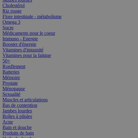
Cholestérol
Riz rouge
Flore intestinale - métabolisme
Omega 3
Sucre
Médicaments pour le coeur
Immuno - Energie
Booster d'énergie
Vitamines d'imuunité
Vitamines pour la faitgue
50+
Ronflement
Batteries
Mémoire
Prostate
Ménopause
Sexualité
Muscles et articulations
Bas de contention
Jambes lourdes
Boîtes à pilules
Acne
Bain et douche
Produits de bain