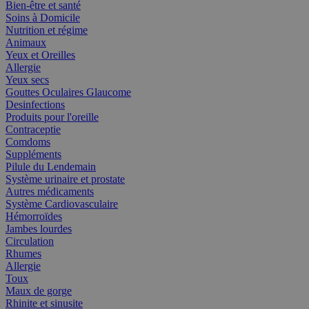
Bien-être et santé
Soins à Domicile
Nutrition et régime
Animaux
Yeux et Oreilles
Allergie
Yeux secs
Gouttes Oculaires Glaucome
Desinfections
Produits pour l'oreille
Contraceptie
Comdoms
Suppléments
Pilule du Lendemain
Système urinaire et prostate
Autres médicaments
Système Cardiovasculaire
Hémorroïdes
Jambes lourdes
Circulation
Rhumes
Allergie
Toux
Maux de gorge
Rhinite et sinusite