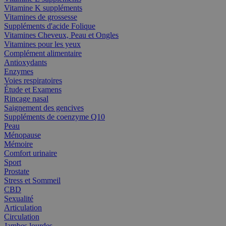
Vitamine K suppléments
Vitamines de grossesse
Suppléments d'acide Folique
Vitamines Cheveux, Peau et Ongles
Vitamines pour les yeux
Complément alimentaire
Antioxydants
Enzymes
Voies respiratoires
Étude et Examens
Rincage nasal
Saignement des gencives
Suppléments de coenzyme Q10
Peau
Ménopause
Mémoire
Comfort urinaire
Sport
Prostate
Stress et Sommeil
CBD
Sexualité
Articulation
Circulation
Jambes lourdes