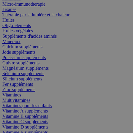
Micro-immunotherapie
Tisanes
Thérapie par la lumière et la chaleur
Huiles
Oligo-elements
Huiles végétales
Suppléments d'acides aminés
Mineraux
Calcium suppléments
Jode suppléments
Potassium suppléments
Cuivre suppléments
Magnésium suppléments
Sélénium suppléments
Silicium suppléments
Fer suppléments
Zinc suppléments
Vitamines
Multivitamines
Vitamines pour les enfants
Vitamine A suppléments
Vitamine B suppléments
Vitamine C suppléments
Vitamine D suppléments
Vitamine E suppléments