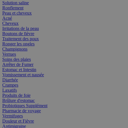
Solution saline
Ronflement
Peau et cheveux
Acné
Cheveux
Irritations de la peau
Boutons de fièvre
Traitement des poux
Ronger les ongles
Champignons
Verrues
Soins des plaies
Arrêter de Fumer
Estomac et Intestin
Vomissement et nausée
Diarrhée
Crampes
Laxatifs
Produits de foie
Brûlure d'estomac
Probiotiques Supplément
Pharmacie de voyage
Vermifuges
Douleur et Fièvre
Antimigraine