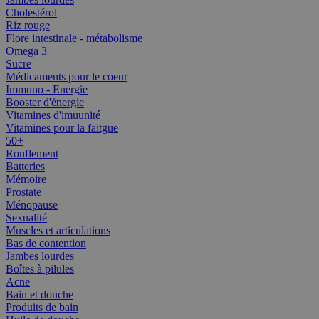
Cholestérol
Riz rouge
Flore intestinale - métabolisme
Omega 3
Sucre
Médicaments pour le coeur
Immuno - Energie
Booster d'énergie
Vitamines d'imuunité
Vitamines pour la faitgue
50+
Ronflement
Batteries
Mémoire
Prostate
Ménopause
Sexualité
Muscles et articulations
Bas de contention
Jambes lourdes
Boîtes à pilules
Acne
Bain et douche
Produits de bain