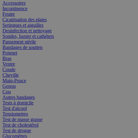
Accessoires
Incontinence
Feutre
Cicatrisation des plaies
Seringues et aiguilles
Desinfection et nettoyage
Sondes, baxter et cathéters
Pansement stérile
Bandages de soutien
Poignet
Bras
Ventre
Coude
Cheville
Main-Pouce
Genou
Cou
Autres bandages
Tests à domicile
Test d'alcool
Tensiometres
Test de masse grasse
Test de cholestérol
Test de drogue
Glucomètres