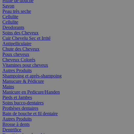
Huile de douche
Savon
Peau très seche
Cellulite
Cellulite
Deodorants
Soins des Cheveux
Cuir Chevelu Sec et Irrité
Antipelliculaire
Chute des Cheveux
Poux cheveux
Cheveux Colorés
Vitamines pour cheveux
Autres Produits
Shampoing et après-shampoing
Manucure & Pédicure
Mains
Manicure en Pedicure/Handen
Pieds et Jambes
Soins bucco-dentaires
Prothèses dentaires
Bain de bouche et fil dentaire
Autres Produits
Brosse à dents
Dentrifice