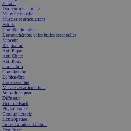
Enfants
Douleur menstruelle
Maux de bouche
Muscles et articulations
Adults
Contrôle du poids
L'aromathérapie et les huiles essentielles
Minceur
Respiration
Anti Pique
Anti Chute
Anti Poux
Circulation
Combination
Le bien-être
Huile essentiel
Muscles et articulations
Soins de la peau
Diffuseur
Fleur de Bach
Phytothérapie
Gemmothérapie
Homéopathie
Tubes Granules-Globuli
Dentifrice