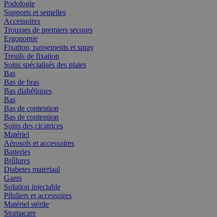
Podologie
Supports et semelles
Accessoires
Trousses de premiers secours
Ergonomie
Fixation, pansements et spray
Treuils de fixation
Soins spécialisés des plaies
Bas
Bas de bras
Bas diabétiques
Bas
Bas de contention
Bas de contention
Soins des cicatrices
Matériel
Aérosols et accessoires
Batteries
Brûlures
Diabetes materiaal
Gants
Solution injectable
Piluliers et accessoires
Matériel stérile
Stomacare