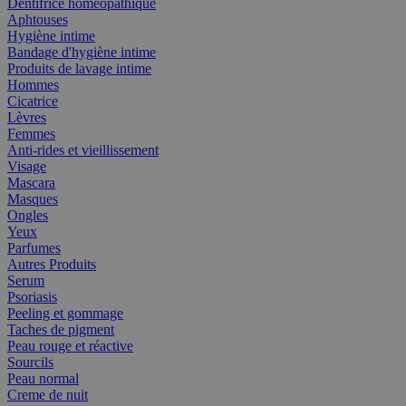
Dentifrice homéopathique
Aphtouses
Hygiène intime
Bandage d'hygiène intime
Produits de lavage intime
Hommes
Cicatrice
Lèvres
Femmes
Anti-rides et vieillissement
Visage
Mascara
Masques
Ongles
Yeux
Parfumes
Autres Produits
Serum
Psoriasis
Peeling et gommage
Taches de pigment
Peau rouge et réactive
Sourcils
Peau normal
Creme de nuit