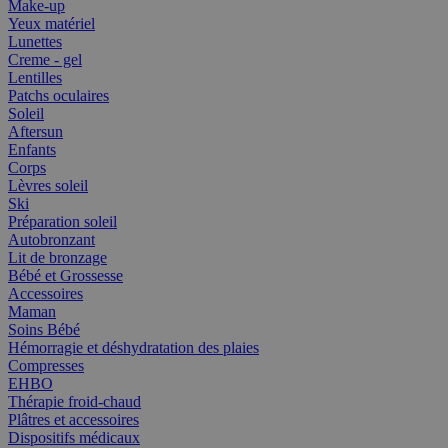
Make-up
Yeux matériel
Lunettes
Creme - gel
Lentilles
Patchs oculaires
Soleil
Aftersun
Enfants
Corps
Lèvres soleil
Ski
Préparation soleil
Autobronzant
Lit de bronzage
Bébé et Grossesse
Accessoires
Maman
Soins Bébé
Hémorragie et déshydratation des plaies
Compresses
EHBO
Thérapie froid-chaud
Plâtres et accessoires
Dispositifs médicaux