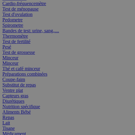
Cardio-fréquencemètre
Test de ménopause
Test d'ovulation
Pedometre
Spirometre
Bandes de test: urine, sang,....
Thermomètre
Test de fertilité
Pesé
Test de grossesse
Minceur
Minceur
Thé et café minceur
Préparations combinées
Coupe-faim
Substitut de repas
Ventre plat
Capteurs gras
Diurétiques
Nutrition spécifique
Aliments Bébé
Repas
Lait
Tisane
Médicament