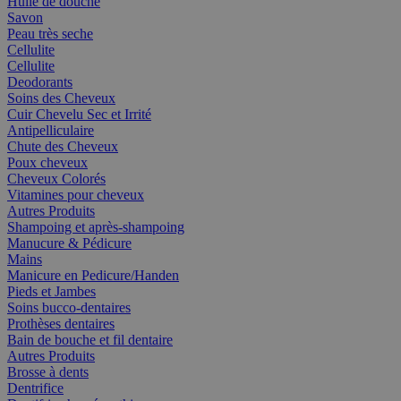
Huile de douche
Savon
Peau très seche
Cellulite
Cellulite
Deodorants
Soins des Cheveux
Cuir Chevelu Sec et Irrité
Antipelliculaire
Chute des Cheveux
Poux cheveux
Cheveux Colorés
Vitamines pour cheveux
Autres Produits
Shampoing et après-shampoing
Manucure & Pédicure
Mains
Manicure en Pedicure/Handen
Pieds et Jambes
Soins bucco-dentaires
Prothèses dentaires
Bain de bouche et fil dentaire
Autres Produits
Brosse à dents
Dentrifice