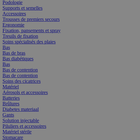
Podologie
Supports et semelles
Accessoires
Trousses de premiers secours
Ergonomie
Fixation, pansements et spray
Treuils de fixation
Soins spécialisés des plaies
Bas
Bas de bras
Bas diabétiques
Bas
Bas de contention
Bas de contention
Soins des cicatrices
Matériel
Aérosols et accessoires
Batteries
Brûlures
Diabetes materiaal
Gants
Solution injectable
Piluliers et accessoires
Matériel stérile
Stomacare