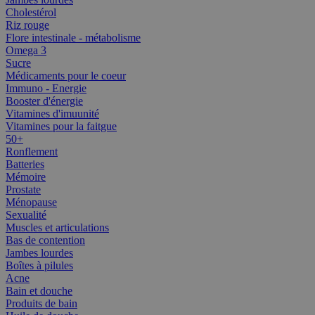
Cholestérol
Riz rouge
Flore intestinale - métabolisme
Omega 3
Sucre
Médicaments pour le coeur
Immuno - Energie
Booster d'énergie
Vitamines d'imuunité
Vitamines pour la faitgue
50+
Ronflement
Batteries
Mémoire
Prostate
Ménopause
Sexualité
Muscles et articulations
Bas de contention
Jambes lourdes
Boîtes à pilules
Acne
Bain et douche
Produits de bain