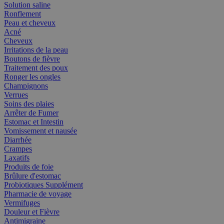
Solution saline
Ronflement
Peau et cheveux
Acné
Cheveux
Irritations de la peau
Boutons de fièvre
Traitement des poux
Ronger les ongles
Champignons
Verrues
Soins des plaies
Arrêter de Fumer
Estomac et Intestin
Vomissement et nausée
Diarrhée
Crampes
Laxatifs
Produits de foie
Brûlure d'estomac
Probiotiques Supplément
Pharmacie de voyage
Vermifuges
Douleur et Fièvre
Antimigraine