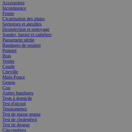
Accessoires
Incontinence
Feutre
Cicatrisation des plaies
Seringues et aiguilles
Desinfection et nettoyage
Sondes, baxter et cathéters
Pansement stérile
Bandages de soutien
Poignet
Bras
Ventre
Coude
Cheville
Main-Pouce
Genou
Cou
Autres bandages
Tests à domicile
Test d'alcool
Tensiometres
Test de masse grasse
Test de cholestérol
Test de drogue
Glucomètres