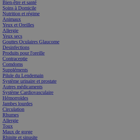
Bien-être et santé
Soins à Domicile
Nutrition et régime
Animaux
Yeux et Oreilles
Allergie
Yeux secs
Gouttes Oculaires Glaucome
Desinfections
Produits pour l'oreille
Contraceptie
Comdoms
Suppléments
Pilule du Lendemain
Système urinaire et prostate
Autres médicaments
Système Cardiovasculaire
Hémorroïdes
Jambes lourdes
Circulation
Rhumes
Allergie
Toux
Maux de gorge
Rhinite et sinusite