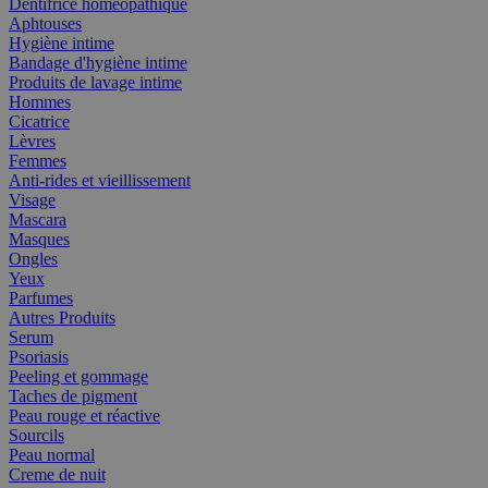
Dentifrice homéopathique
Aphtouses
Hygiène intime
Bandage d'hygiène intime
Produits de lavage intime
Hommes
Cicatrice
Lèvres
Femmes
Anti-rides et vieillissement
Visage
Mascara
Masques
Ongles
Yeux
Parfumes
Autres Produits
Serum
Psoriasis
Peeling et gommage
Taches de pigment
Peau rouge et réactive
Sourcils
Peau normal
Creme de nuit