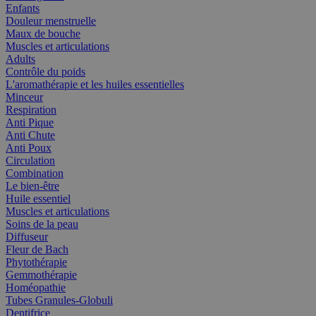
Enfants
Douleur menstruelle
Maux de bouche
Muscles et articulations
Adults
Contrôle du poids
L'aromathérapie et les huiles essentielles
Minceur
Respiration
Anti Pique
Anti Chute
Anti Poux
Circulation
Combination
Le bien-être
Huile essentiel
Muscles et articulations
Soins de la peau
Diffuseur
Fleur de Bach
Phytothérapie
Gemmothérapie
Homéopathie
Tubes Granules-Globuli
Dentifrice