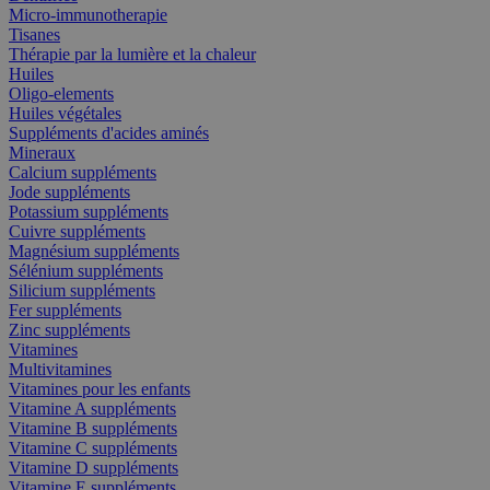
Micro-immunotherapie
Tisanes
Thérapie par la lumière et la chaleur
Huiles
Oligo-elements
Huiles végétales
Suppléments d'acides aminés
Mineraux
Calcium suppléments
Jode suppléments
Potassium suppléments
Cuivre suppléments
Magnésium suppléments
Sélénium suppléments
Silicium suppléments
Fer suppléments
Zinc suppléments
Vitamines
Multivitamines
Vitamines pour les enfants
Vitamine A suppléments
Vitamine B suppléments
Vitamine C suppléments
Vitamine D suppléments
Vitamine E suppléments