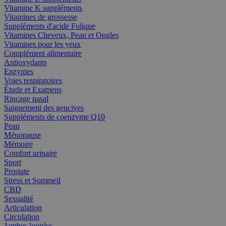
Vitamine K suppléments
Vitamines de grossesse
Suppléments d'acide Folique
Vitamines Cheveux, Peau et Ongles
Vitamines pour les yeux
Complément alimentaire
Antioxydants
Enzymes
Voies respiratoires
Étude et Examens
Rincage nasal
Saignement des gencives
Suppléments de coenzyme Q10
Peau
Ménopause
Mémoire
Comfort urinaire
Sport
Prostate
Stress et Sommeil
CBD
Sexualité
Articulation
Circulation
Jambes lourdes