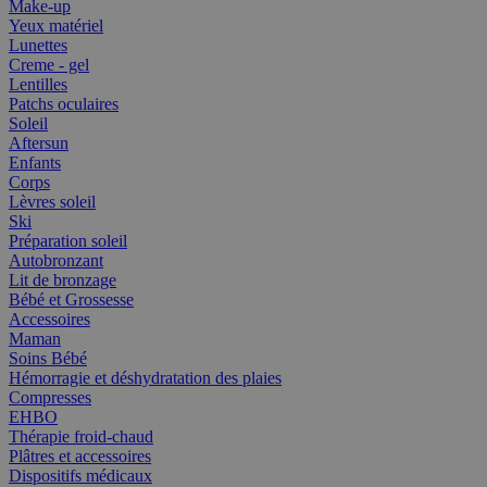
Make-up
Yeux matériel
Lunettes
Creme - gel
Lentilles
Patchs oculaires
Soleil
Aftersun
Enfants
Corps
Lèvres soleil
Ski
Préparation soleil
Autobronzant
Lit de bronzage
Bébé et Grossesse
Accessoires
Maman
Soins Bébé
Hémorragie et déshydratation des plaies
Compresses
EHBO
Thérapie froid-chaud
Plâtres et accessoires
Dispositifs médicaux