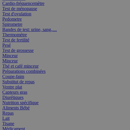
Cardio-fréquencemètre
Test de ménopause
Test d'ovulation
Pedometre
Spirometre
Bandes de test: urine, sang,....
Thermomètre
Test de fertilité
Pesé
Test de grossesse
Minceur
Minceur
Thé et café minceur
Préparations combinées
Coupe-faim
Substitut de repas
Ventre plat
Capteurs gras
Diurétiques
Nutrition spécifique
Aliments Bébé
Repas
Lait
Tisane
Médicament