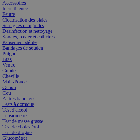
Accessoires
Incontinence
Feutre
Cicatrisation des plaies
Seringues et aiguilles
Desinfection et nettoyage
Sondes, baxter et cathéters
Pansement stérile
Bandages de soutien
Poignet
Bras
Ventre
Coude
Cheville
Main-Pouce
Genou
Cou
Autres bandages
Tests à domicile
Test d'alcool
Tensiometres
Test de masse grasse
Test de cholestérol
Test de drogue
Glucomètres