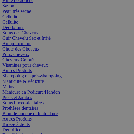
Huile de douche
Savon
Peau très seche
Cellulite
Cellulite
Deodorants
Soins des Cheveux
Cuir Chevelu Sec et Irrité
Antipelliculaire
Chute des Cheveux
Poux cheveux
Cheveux Colorés
Vitamines pour cheveux
Autres Produits
Shampoing et après-shampoing
Manucure & Pédicure
Mains
Manicure en Pedicure/Handen
Pieds et Jambes
Soins bucco-dentaires
Prothèses dentaires
Bain de bouche et fil dentaire
Autres Produits
Brosse à dents
Dentrifice