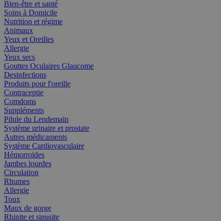
Bien-être et santé
Soins à Domicile
Nutrition et régime
Animaux
Yeux et Oreilles
Allergie
Yeux secs
Gouttes Oculaires Glaucome
Desinfections
Produits pour l'oreille
Contraceptie
Comdoms
Suppléments
Pilule du Lendemain
Système urinaire et prostate
Autres médicaments
Système Cardiovasculaire
Hémorroïdes
Jambes lourdes
Circulation
Rhumes
Allergie
Toux
Maux de gorge
Rhinite et sinusite