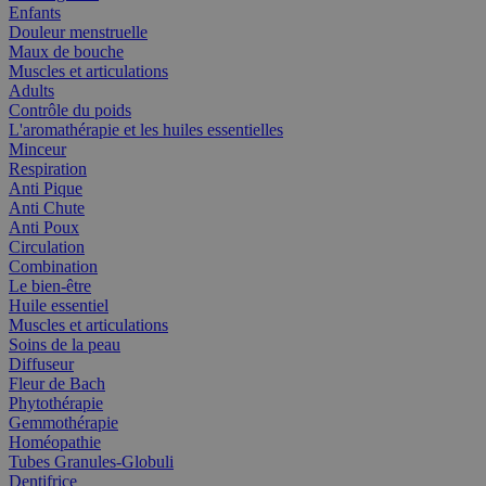
Enfants
Douleur menstruelle
Maux de bouche
Muscles et articulations
Adults
Contrôle du poids
L'aromathérapie et les huiles essentielles
Minceur
Respiration
Anti Pique
Anti Chute
Anti Poux
Circulation
Combination
Le bien-être
Huile essentiel
Muscles et articulations
Soins de la peau
Diffuseur
Fleur de Bach
Phytothérapie
Gemmothérapie
Homéopathie
Tubes Granules-Globuli
Dentifrice