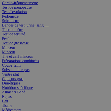
Cardio-fréquencemètre
Test de ménopause
Test d'ovulation
Pedometre
Spirometre
Bandes de test: urine, sang,....
Thermomètre
Test de fertilité
Pesé
Test de grossesse
Minceur
Minceur
Thé et café minceur
Préparations combinées
Coupe-faim
Substitut de repas
Ventre plat
Capteurs gras
Diurétiques
Nutrition spécifique
Aliments Bébé
Repas
Lait
Tisane
Médicament