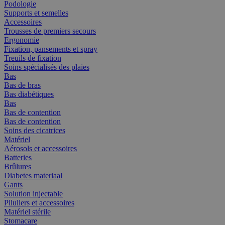
Podologie
Supports et semelles
Accessoires
Trousses de premiers secours
Ergonomie
Fixation, pansements et spray
Treuils de fixation
Soins spécialisés des plaies
Bas
Bas de bras
Bas diabétiques
Bas
Bas de contention
Bas de contention
Soins des cicatrices
Matériel
Aérosols et accessoires
Batteries
Brûlures
Diabetes materiaal
Gants
Solution injectable
Piluliers et accessoires
Matériel stérile
Stomacare