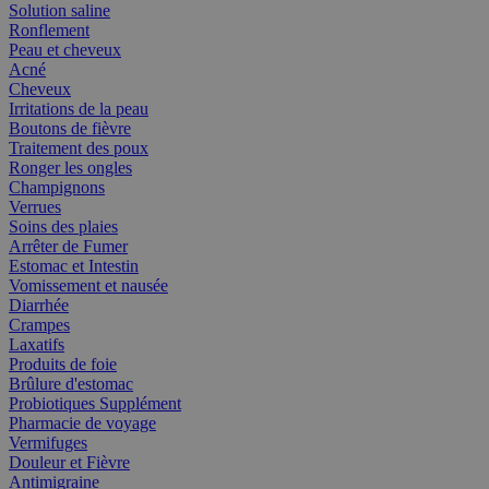
Solution saline
Ronflement
Peau et cheveux
Acné
Cheveux
Irritations de la peau
Boutons de fièvre
Traitement des poux
Ronger les ongles
Champignons
Verrues
Soins des plaies
Arrêter de Fumer
Estomac et Intestin
Vomissement et nausée
Diarrhée
Crampes
Laxatifs
Produits de foie
Brûlure d'estomac
Probiotiques Supplément
Pharmacie de voyage
Vermifuges
Douleur et Fièvre
Antimigraine