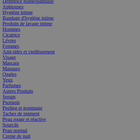
Dentifrice homéopathique
Aphtouses
Hygiène intime
Bandage d'hygiène intime
Produits de lavage intime
Hommes
Cicatrice
Lèvres
Femmes
Anti-rides et vieillissement
Visage
Mascara
Masques
Ongles
Yeux
Parfumes
Autres Produits
Serum
Psoriasis
Peeling et gommage
Taches de pigment
Peau rouge et réactive
Sourcils
Peau normal
Creme de nuit