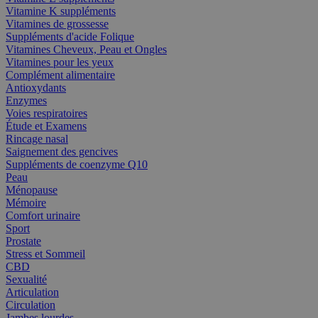
Vitamine K suppléments
Vitamines de grossesse
Suppléments d'acide Folique
Vitamines Cheveux, Peau et Ongles
Vitamines pour les yeux
Complément alimentaire
Antioxydants
Enzymes
Voies respiratoires
Étude et Examens
Rincage nasal
Saignement des gencives
Suppléments de coenzyme Q10
Peau
Ménopause
Mémoire
Comfort urinaire
Sport
Prostate
Stress et Sommeil
CBD
Sexualité
Articulation
Circulation
Jambes lourdes