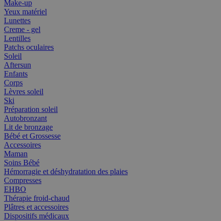
Make-up
Yeux matériel
Lunettes
Creme - gel
Lentilles
Patchs oculaires
Soleil
Aftersun
Enfants
Corps
Lèvres soleil
Ski
Préparation soleil
Autobronzant
Lit de bronzage
Bébé et Grossesse
Accessoires
Maman
Soins Bébé
Hémorragie et déshydratation des plaies
Compresses
EHBO
Thérapie froid-chaud
Plâtres et accessoires
Dispositifs médicaux