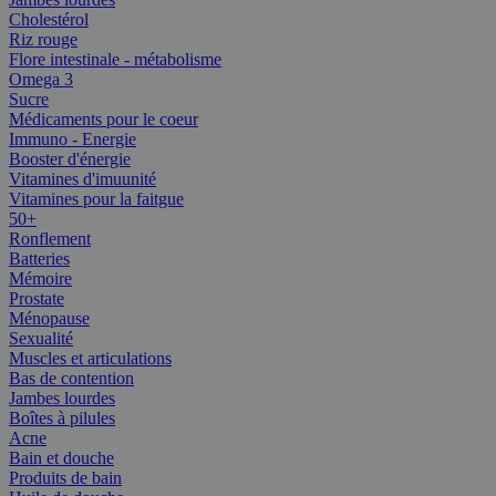
Cholestérol
Riz rouge
Flore intestinale - métabolisme
Omega 3
Sucre
Médicaments pour le coeur
Immuno - Energie
Booster d'énergie
Vitamines d'imuunité
Vitamines pour la faitgue
50+
Ronflement
Batteries
Mémoire
Prostate
Ménopause
Sexualité
Muscles et articulations
Bas de contention
Jambes lourdes
Boîtes à pilules
Acne
Bain et douche
Produits de bain