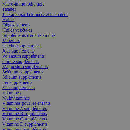
Micro-immunotherapie
Tisanes
Thérapie par la lumière et la chaleur
Huiles
Oligo-elements
Huiles végétales
Suppléments d'acides aminés
Mineraux
Calcium suppléments
Jode suppléments
Potassium suppléments
Cuivre suppléments
Magnésium suppléments
Sélénium suppléments
Silicium suppléments
Fer suppléments
Zinc suppléments
Vitamines
Multivitamines
Vitamines pour les enfants
Vitamine A suppléments
Vitamine B suppléments
Vitamine C suppléments
Vitamine D suppléments
Vitamine E suppléments