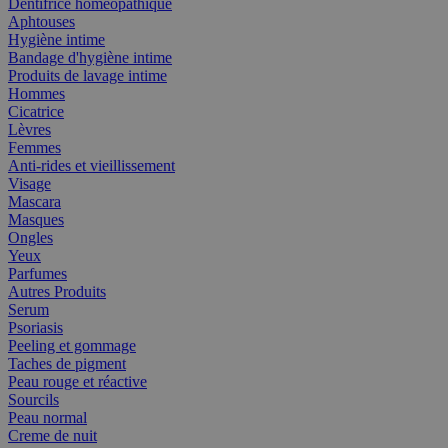
Dentifrice homéopathique
Aphtouses
Hygiène intime
Bandage d'hygiène intime
Produits de lavage intime
Hommes
Cicatrice
Lèvres
Femmes
Anti-rides et vieillissement
Visage
Mascara
Masques
Ongles
Yeux
Parfumes
Autres Produits
Serum
Psoriasis
Peeling et gommage
Taches de pigment
Peau rouge et réactive
Sourcils
Peau normal
Creme de nuit