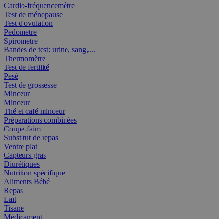
Cardio-fréquencemètre
Test de ménopause
Test d'ovulation
Pedometre
Spirometre
Bandes de test: urine, sang,....
Thermomètre
Test de fertilité
Pesé
Test de grossesse
Minceur
Minceur
Thé et café minceur
Préparations combinées
Coupe-faim
Substitut de repas
Ventre plat
Capteurs gras
Diurétiques
Nutrition spécifique
Aliments Bébé
Repas
Lait
Tisane
Médicament