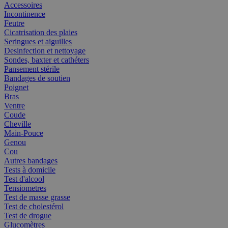
Accessoires
Incontinence
Feutre
Cicatrisation des plaies
Seringues et aiguilles
Desinfection et nettoyage
Sondes, baxter et cathéters
Pansement stérile
Bandages de soutien
Poignet
Bras
Ventre
Coude
Cheville
Main-Pouce
Genou
Cou
Autres bandages
Tests à domicile
Test d'alcool
Tensiometres
Test de masse grasse
Test de cholestérol
Test de drogue
Glucomètres