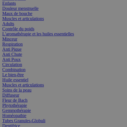
Enfants
Douleur menstruelle
Maux de bouche
Muscles et articulations
Adults
Contrôle du poids
L'aromathérapie et les huiles essentielles
Minceur
Respiration
Anti Pique
Anti Chute
Anti Poux
Circulation
Combination
Le bien-être
Huile essentiel
Muscles et articulations
Soins de la peau
Diffuseur
Fleur de Bach
Phytothérapie
Gemmothérapie
Homéopathie
Tubes Granules-Globuli
Dentifrice