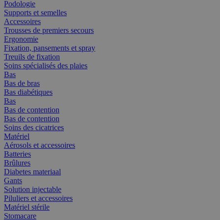
Podologie
Supports et semelles
Accessoires
Trousses de premiers secours
Ergonomie
Fixation, pansements et spray
Treuils de fixation
Soins spécialisés des plaies
Bas
Bas de bras
Bas diabétiques
Bas
Bas de contention
Bas de contention
Soins des cicatrices
Matériel
Aérosols et accessoires
Batteries
Brûlures
Diabetes materiaal
Gants
Solution injectable
Piluliers et accessoires
Matériel stérile
Stomacare