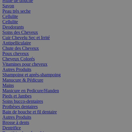
Huile de douche
Savon
Peau très seche
Cellulite
Cellulite
Deodorants
Soins des Cheveux
Cuir Chevelu Sec et Irrité
Antipelliculaire
Chute des Cheveux
Poux cheveux
Cheveux Colorés
Vitamines pour cheveux
Autres Produits
Shampoing et après-shampoing
Manucure & Pédicure
Mains
Manicure en Pedicure/Handen
Pieds et Jambes
Soins bucco-dentaires
Prothèses dentaires
Bain de bouche et fil dentaire
Autres Produits
Brosse à dents
Dentrifice