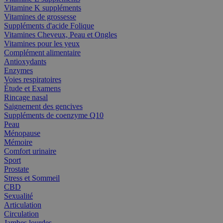
Vitamine K suppléments
Vitamines de grossesse
Suppléments d'acide Folique
Vitamines Cheveux, Peau et Ongles
Vitamines pour les yeux
Complément alimentaire
Antioxydants
Enzymes
Voies respiratoires
Étude et Examens
Rincage nasal
Saignement des gencives
Suppléments de coenzyme Q10
Peau
Ménopause
Mémoire
Comfort urinaire
Sport
Prostate
Stress et Sommeil
CBD
Sexualité
Articulation
Circulation
Jambes lourdes