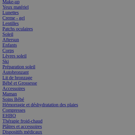
Make-up
Yeux matériel
Lunettes
Creme - gel
Lentilles
Patchs oculaires
Soleil
Aftersun
Enfants
Corps
Lèvres soleil
Ski
Préparation soleil
Autobronzant
Lit de bronzage
Bébé et Grossesse
Accessoires
Maman
Soins Bébé
Hémorragie et déshydratation des plaies
Compresses
EHBO
Thérapie froid-chaud
Plâtres et accessoires
Dispositifs médicaux