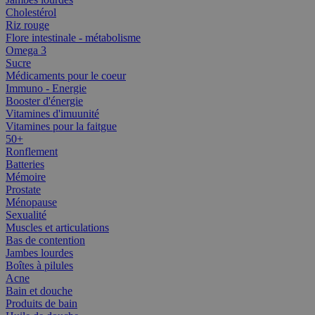
Cholestérol
Riz rouge
Flore intestinale - métabolisme
Omega 3
Sucre
Médicaments pour le coeur
Immuno - Energie
Booster d'énergie
Vitamines d'imuunité
Vitamines pour la faitgue
50+
Ronflement
Batteries
Mémoire
Prostate
Ménopause
Sexualité
Muscles et articulations
Bas de contention
Jambes lourdes
Boîtes à pilules
Acne
Bain et douche
Produits de bain