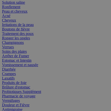
Solution saline
Ronflement
Peau et cheveux
Acné
Cheveux
Irritations de la peau
Boutons de fièvre
Traitement des poux
Ronger les ongles
Champignons
Verrues
Soins des plaies
Arrêter de Fumer
Estomac et Intestin
Vomissement et nausée
Diarrhée
Crampes
Laxatifs
Produits de foie
Brûlure d'estomac
Probiotiques Supplément
Pharmacie de voyage
Vermifuges
Douleur et Fièvre
Antimigraine