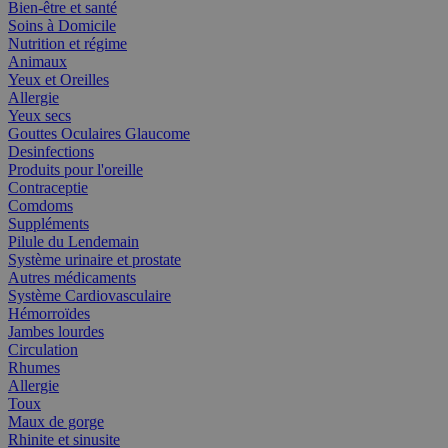
Bien-être et santé
Soins à Domicile
Nutrition et régime
Animaux
Yeux et Oreilles
Allergie
Yeux secs
Gouttes Oculaires Glaucome
Desinfections
Produits pour l'oreille
Contraceptie
Comdoms
Suppléments
Pilule du Lendemain
Système urinaire et prostate
Autres médicaments
Système Cardiovasculaire
Hémorroïdes
Jambes lourdes
Circulation
Rhumes
Allergie
Toux
Maux de gorge
Rhinite et sinusite