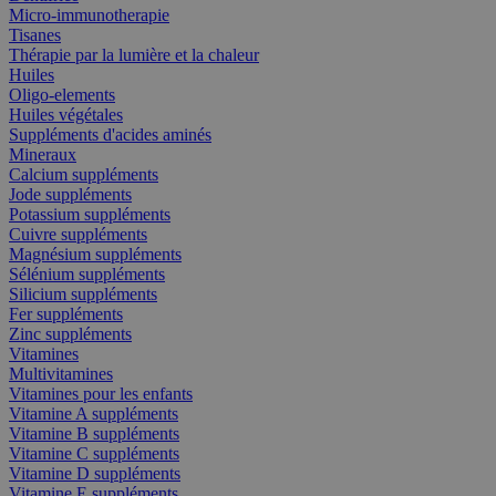
Micro-immunotherapie
Tisanes
Thérapie par la lumière et la chaleur
Huiles
Oligo-elements
Huiles végétales
Suppléments d'acides aminés
Mineraux
Calcium suppléments
Jode suppléments
Potassium suppléments
Cuivre suppléments
Magnésium suppléments
Sélénium suppléments
Silicium suppléments
Fer suppléments
Zinc suppléments
Vitamines
Multivitamines
Vitamines pour les enfants
Vitamine A suppléments
Vitamine B suppléments
Vitamine C suppléments
Vitamine D suppléments
Vitamine E suppléments