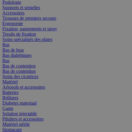
Podologie
Supports et semelles
Accessoires
Trousses de premiers secours
Ergonomie
Fixation, pansements et spray
Treuils de fixation
Soins spécialisés des plaies
Bas
Bas de bras
Bas diabétiques
Bas
Bas de contention
Bas de contention
Soins des cicatrices
Matériel
Aérosols et accessoires
Batteries
Brûlures
Diabetes materiaal
Gants
Solution injectable
Piluliers et accessoires
Matériel stérile
Stomacare