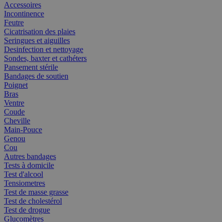
Accessoires
Incontinence
Feutre
Cicatrisation des plaies
Seringues et aiguilles
Desinfection et nettoyage
Sondes, baxter et cathéters
Pansement stérile
Bandages de soutien
Poignet
Bras
Ventre
Coude
Cheville
Main-Pouce
Genou
Cou
Autres bandages
Tests à domicile
Test d'alcool
Tensiometres
Test de masse grasse
Test de cholestérol
Test de drogue
Glucomètres