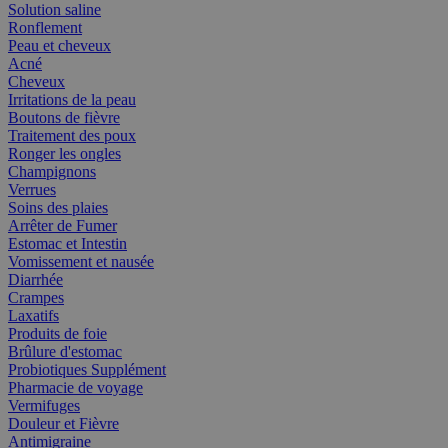
Solution saline
Ronflement
Peau et cheveux
Acné
Cheveux
Irritations de la peau
Boutons de fièvre
Traitement des poux
Ronger les ongles
Champignons
Verrues
Soins des plaies
Arrêter de Fumer
Estomac et Intestin
Vomissement et nausée
Diarrhée
Crampes
Laxatifs
Produits de foie
Brûlure d'estomac
Probiotiques Supplément
Pharmacie de voyage
Vermifuges
Douleur et Fièvre
Antimigraine