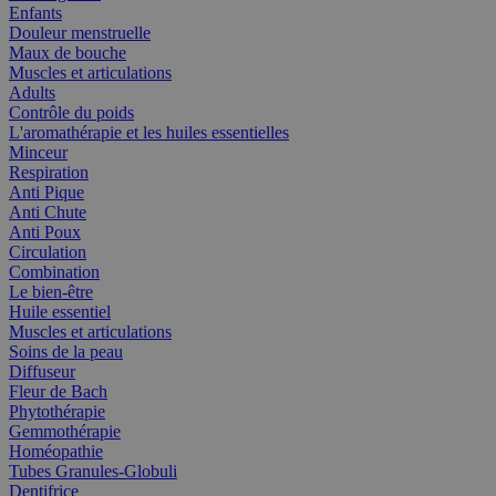
Enfants
Douleur menstruelle
Maux de bouche
Muscles et articulations
Adults
Contrôle du poids
L'aromathérapie et les huiles essentielles
Minceur
Respiration
Anti Pique
Anti Chute
Anti Poux
Circulation
Combination
Le bien-être
Huile essentiel
Muscles et articulations
Soins de la peau
Diffuseur
Fleur de Bach
Phytothérapie
Gemmothérapie
Homéopathie
Tubes Granules-Globuli
Dentifrice