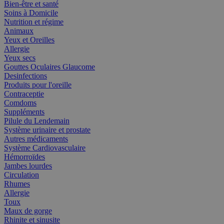
Bien-être et santé
Soins à Domicile
Nutrition et régime
Animaux
Yeux et Oreilles
Allergie
Yeux secs
Gouttes Oculaires Glaucome
Desinfections
Produits pour l'oreille
Contraceptie
Comdoms
Suppléments
Pilule du Lendemain
Système urinaire et prostate
Autres médicaments
Système Cardiovasculaire
Hémorroïdes
Jambes lourdes
Circulation
Rhumes
Allergie
Toux
Maux de gorge
Rhinite et sinusite