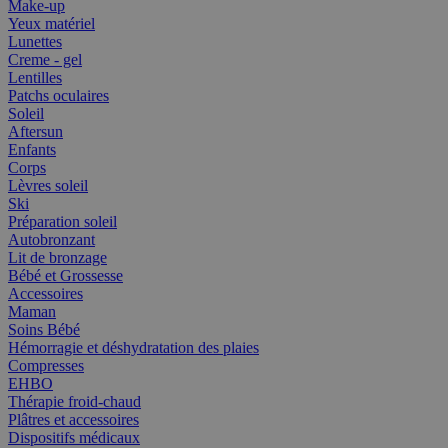
Make-up
Yeux matériel
Lunettes
Creme - gel
Lentilles
Patchs oculaires
Soleil
Aftersun
Enfants
Corps
Lèvres soleil
Ski
Préparation soleil
Autobronzant
Lit de bronzage
Bébé et Grossesse
Accessoires
Maman
Soins Bébé
Hémorragie et déshydratation des plaies
Compresses
EHBO
Thérapie froid-chaud
Plâtres et accessoires
Dispositifs médicaux