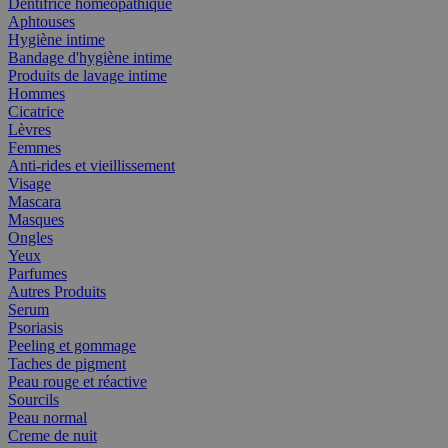
Dentifrice homéopathique
Aphtouses
Hygiène intime
Bandage d'hygiène intime
Produits de lavage intime
Hommes
Cicatrice
Lèvres
Femmes
Anti-rides et vieillissement
Visage
Mascara
Masques
Ongles
Yeux
Parfumes
Autres Produits
Serum
Psoriasis
Peeling et gommage
Taches de pigment
Peau rouge et réactive
Sourcils
Peau normal
Creme de nuit