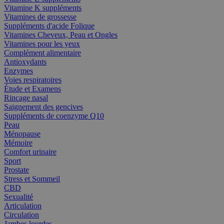
Vitamine K suppléments
Vitamines de grossesse
Suppléments d'acide Folique
Vitamines Cheveux, Peau et Ongles
Vitamines pour les yeux
Complément alimentaire
Antioxydants
Enzymes
Voies respiratoires
Étude et Examens
Rincage nasal
Saignement des gencives
Suppléments de coenzyme Q10
Peau
Ménopause
Mémoire
Comfort urinaire
Sport
Prostate
Stress et Sommeil
CBD
Sexualité
Articulation
Circulation
Jambes lourdes