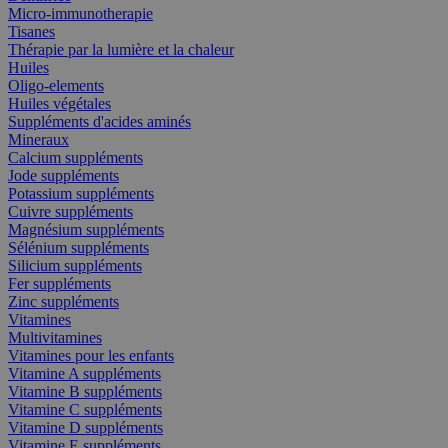
Micro-immunotherapie
Tisanes
Thérapie par la lumière et la chaleur
Huiles
Oligo-elements
Huiles végétales
Suppléments d'acides aminés
Mineraux
Calcium suppléments
Jode suppléments
Potassium suppléments
Cuivre suppléments
Magnésium suppléments
Sélénium suppléments
Silicium suppléments
Fer suppléments
Zinc suppléments
Vitamines
Multivitamines
Vitamines pour les enfants
Vitamine A suppléments
Vitamine B suppléments
Vitamine C suppléments
Vitamine D suppléments
Vitamine E suppléments