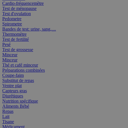
Cardio-fréquencemètre
Test de ménopause
Test d'ovulation
Pedometre
Spirometre
Bandes de test: urine, sang,....
Thermomètre
Test de fertilité
Pesé
Test de grossesse
Minceur
Minceur
Thé et café minceur
Préparations combinées
Coupe-faim
Substitut de repas
Ventre plat
Capteurs gras
Diurétiques
Nutrition spécifique
Aliments Bébé
Repas
Lait
Tisane
Médicament