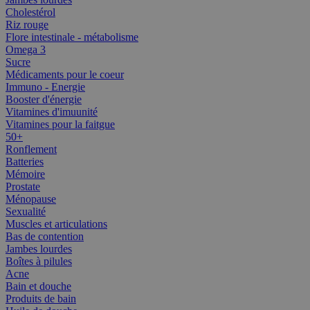
Cholestérol
Riz rouge
Flore intestinale - métabolisme
Omega 3
Sucre
Médicaments pour le coeur
Immuno - Energie
Booster d'énergie
Vitamines d'imuunité
Vitamines pour la faitgue
50+
Ronflement
Batteries
Mémoire
Prostate
Ménopause
Sexualité
Muscles et articulations
Bas de contention
Jambes lourdes
Boîtes à pilules
Acne
Bain et douche
Produits de bain