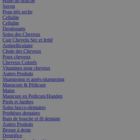
Huile de douche
Savon
Peau très seche
Cellulite
Cellulite
Deodorants
Soins des Cheveux
Cuir Chevelu Sec et Irrité
Antipelliculaire
Chute des Cheveux
Poux cheveux
Cheveux Colorés
Vitamines pour cheveux
Autres Produits
Shampoing et après-shampoing
Manucure & Pédicure
Mains
Manicure en Pedicure/Handen
Pieds et Jambes
Soins bucco-dentaires
Prothèses dentaires
Bain de bouche et fil dentaire
Autres Produits
Brosse à dents
Dentrifice