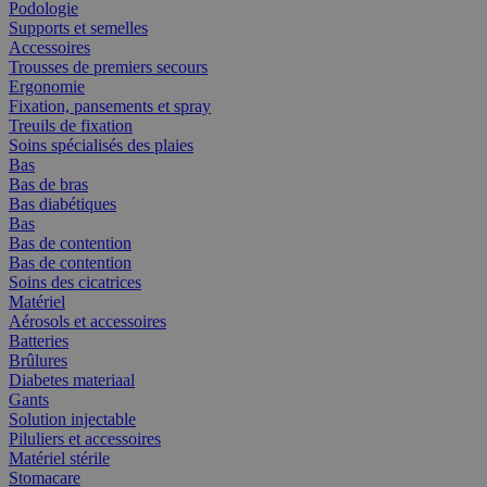
Podologie
Supports et semelles
Accessoires
Trousses de premiers secours
Ergonomie
Fixation, pansements et spray
Treuils de fixation
Soins spécialisés des plaies
Bas
Bas de bras
Bas diabétiques
Bas
Bas de contention
Bas de contention
Soins des cicatrices
Matériel
Aérosols et accessoires
Batteries
Brûlures
Diabetes materiaal
Gants
Solution injectable
Piluliers et accessoires
Matériel stérile
Stomacare