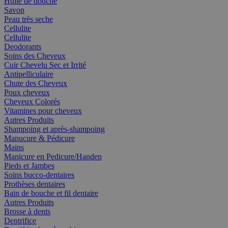
Huile de douche
Savon
Peau très seche
Cellulite
Cellulite
Deodorants
Soins des Cheveux
Cuir Chevelu Sec et Irrité
Antipelliculaire
Chute des Cheveux
Poux cheveux
Cheveux Colorés
Vitamines pour cheveux
Autres Produits
Shampoing et après-shampoing
Manucure & Pédicure
Mains
Manicure en Pedicure/Handen
Pieds et Jambes
Soins bucco-dentaires
Prothèses dentaires
Bain de bouche et fil dentaire
Autres Produits
Brosse à dents
Dentrifice