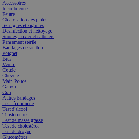
Accessoires
Incontinence
Feutre
Cicatrisation des plaies
Seringues et aiguilles
Desinfection et nettoyage
Sondes, baxter et cathéters
Pansement stérile
Bandages de soutien
Poignet
Bras
Ventre
Coude
Cheville
Main-Pouce
Genou
Cou
Autres bandages
Tests à domicile
Test d'alcool
Tensiometres
Test de masse grasse
Test de cholestérol
Test de drogue
Glucomètres