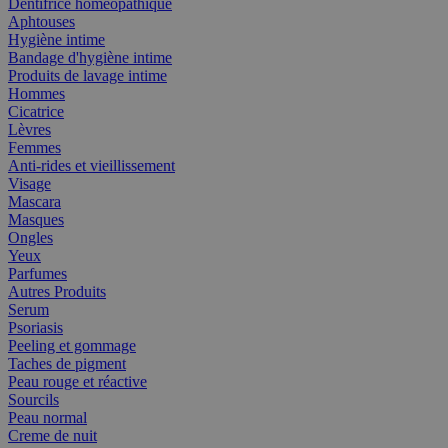
Dentifrice homéopathique
Aphtouses
Hygiène intime
Bandage d'hygiène intime
Produits de lavage intime
Hommes
Cicatrice
Lèvres
Femmes
Anti-rides et vieillissement
Visage
Mascara
Masques
Ongles
Yeux
Parfumes
Autres Produits
Serum
Psoriasis
Peeling et gommage
Taches de pigment
Peau rouge et réactive
Sourcils
Peau normal
Creme de nuit