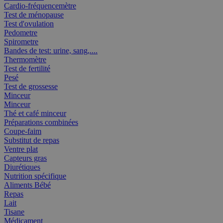
Cardio-fréquencemètre
Test de ménopause
Test d'ovulation
Pedometre
Spirometre
Bandes de test: urine, sang,....
Thermomètre
Test de fertilité
Pesé
Test de grossesse
Minceur
Minceur
Thé et café minceur
Préparations combinées
Coupe-faim
Substitut de repas
Ventre plat
Capteurs gras
Diurétiques
Nutrition spécifique
Aliments Bébé
Repas
Lait
Tisane
Médicament