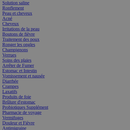
Solution saline
Ronflement
Peau et cheveux
Acné
Cheveux
Irritations de la peau
Boutons de fièvre
Traitement des poux
Ronger les ongles
Champignons
Verrues
Soins des plaies
Arrêter de Fumer
Estomac et Intestin
Vomissement et nausée
Diarrhée
Crampes
Laxatifs
Produits de foie
Brûlure d'estomac
Probiotiques Supplément
Pharmacie de voyage
Vermifuges
Douleur et Fièvre
Antimigraine