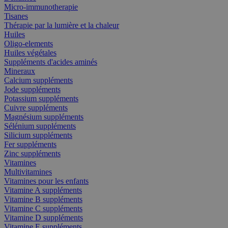
Micro-immunotherapie
Tisanes
Thérapie par la lumière et la chaleur
Huiles
Oligo-elements
Huiles végétales
Suppléments d'acides aminés
Mineraux
Calcium suppléments
Jode suppléments
Potassium suppléments
Cuivre suppléments
Magnésium suppléments
Sélénium suppléments
Silicium suppléments
Fer suppléments
Zinc suppléments
Vitamines
Multivitamines
Vitamines pour les enfants
Vitamine A suppléments
Vitamine B suppléments
Vitamine C suppléments
Vitamine D suppléments
Vitamine E suppléments