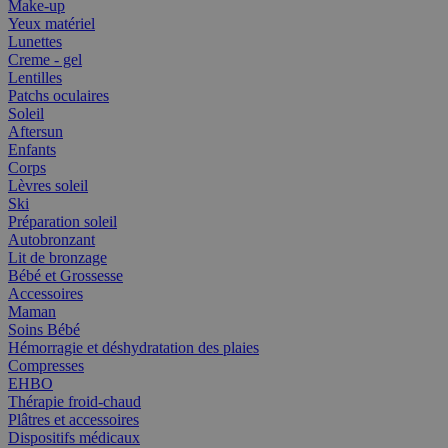
Make-up
Yeux matériel
Lunettes
Creme - gel
Lentilles
Patchs oculaires
Soleil
Aftersun
Enfants
Corps
Lèvres soleil
Ski
Préparation soleil
Autobronzant
Lit de bronzage
Bébé et Grossesse
Accessoires
Maman
Soins Bébé
Hémorragie et déshydratation des plaies
Compresses
EHBO
Thérapie froid-chaud
Plâtres et accessoires
Dispositifs médicaux