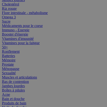
Cholestérol
Riz rouge
Flore intestinale - métabolisme
Omega 3
Sucre
Médicaments pour le coeur
Immuno - Energie
Booster d'énergie
Vitamines d'imuunité
Vitamines pour la faitgue
50+
Ronflement
Batteries
Mémoire
Prostate
Ménopause
Sexualité
Muscles et articulations
Bas de contention
Jambes lourdes
Boîtes à pilules
Acne
Bain et douche
Produits de bain