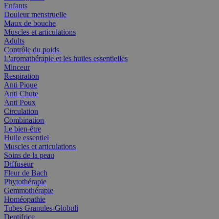
Enfants
Douleur menstruelle
Maux de bouche
Muscles et articulations
Adults
Contrôle du poids
L'aromathérapie et les huiles essentielles
Minceur
Respiration
Anti Pique
Anti Chute
Anti Poux
Circulation
Combination
Le bien-être
Huile essentiel
Muscles et articulations
Soins de la peau
Diffuseur
Fleur de Bach
Phytothérapie
Gemmothérapie
Homéopathie
Tubes Granules-Globuli
Dentifrice