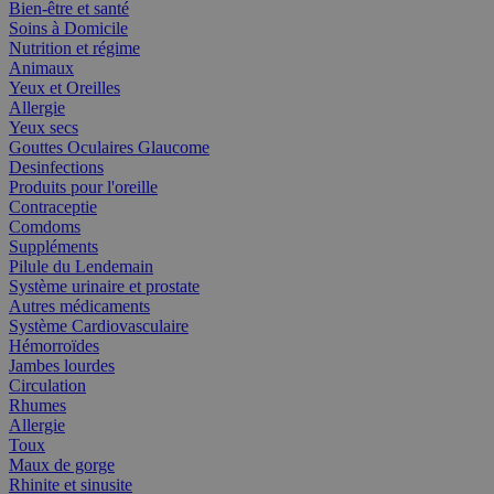
Bien-être et santé
Soins à Domicile
Nutrition et régime
Animaux
Yeux et Oreilles
Allergie
Yeux secs
Gouttes Oculaires Glaucome
Desinfections
Produits pour l'oreille
Contraceptie
Comdoms
Suppléments
Pilule du Lendemain
Système urinaire et prostate
Autres médicaments
Système Cardiovasculaire
Hémorroïdes
Jambes lourdes
Circulation
Rhumes
Allergie
Toux
Maux de gorge
Rhinite et sinusite