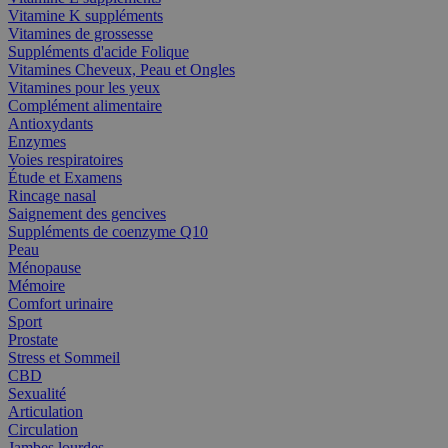
Vitamine K suppléments
Vitamines de grossesse
Suppléments d'acide Folique
Vitamines Cheveux, Peau et Ongles
Vitamines pour les yeux
Complément alimentaire
Antioxydants
Enzymes
Voies respiratoires
Étude et Examens
Rincage nasal
Saignement des gencives
Suppléments de coenzyme Q10
Peau
Ménopause
Mémoire
Comfort urinaire
Sport
Prostate
Stress et Sommeil
CBD
Sexualité
Articulation
Circulation
Jambes lourdes