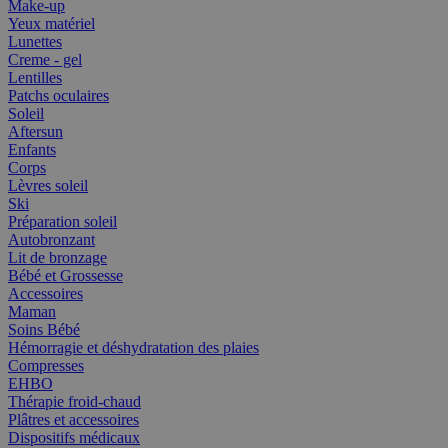
Make-up
Yeux matériel
Lunettes
Creme - gel
Lentilles
Patchs oculaires
Soleil
Aftersun
Enfants
Corps
Lèvres soleil
Ski
Préparation soleil
Autobronzant
Lit de bronzage
Bébé et Grossesse
Accessoires
Maman
Soins Bébé
Hémorragie et déshydratation des plaies
Compresses
EHBO
Thérapie froid-chaud
Plâtres et accessoires
Dispositifs médicaux