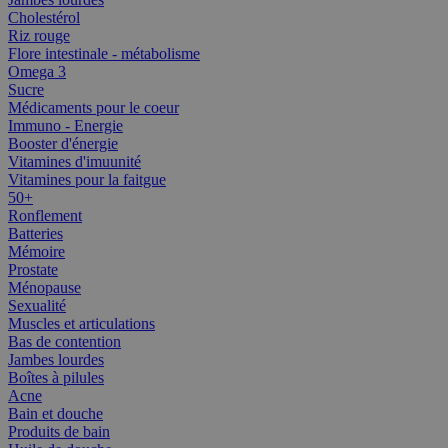
Cholestérol
Riz rouge
Flore intestinale - métabolisme
Omega 3
Sucre
Médicaments pour le coeur
Immuno - Energie
Booster d'énergie
Vitamines d'imuunité
Vitamines pour la faitgue
50+
Ronflement
Batteries
Mémoire
Prostate
Ménopause
Sexualité
Muscles et articulations
Bas de contention
Jambes lourdes
Boîtes à pilules
Acne
Bain et douche
Produits de bain