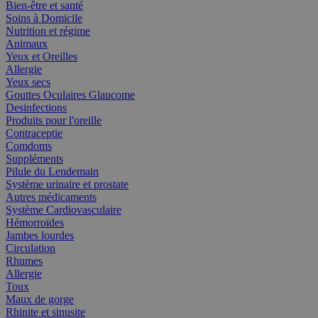
Bien-être et santé
Soins à Domicile
Nutrition et régime
Animaux
Yeux et Oreilles
Allergie
Yeux secs
Gouttes Oculaires Glaucome
Desinfections
Produits pour l'oreille
Contraceptie
Comdoms
Suppléments
Pilule du Lendemain
Système urinaire et prostate
Autres médicaments
Système Cardiovasculaire
Hémorroïdes
Jambes lourdes
Circulation
Rhumes
Allergie
Toux
Maux de gorge
Rhinite et sinusite