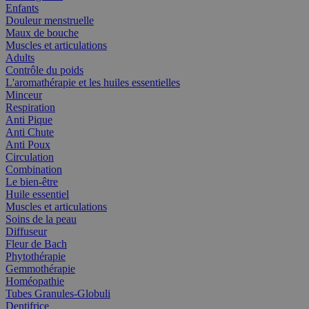
Enfants
Douleur menstruelle
Maux de bouche
Muscles et articulations
Adults
Contrôle du poids
L'aromathérapie et les huiles essentielles
Minceur
Respiration
Anti Pique
Anti Chute
Anti Poux
Circulation
Combination
Le bien-être
Huile essentiel
Muscles et articulations
Soins de la peau
Diffuseur
Fleur de Bach
Phytothérapie
Gemmothérapie
Homéopathie
Tubes Granules-Globuli
Dentifrice