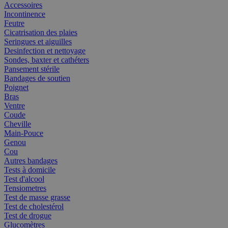
Accessoires
Incontinence
Feutre
Cicatrisation des plaies
Seringues et aiguilles
Desinfection et nettoyage
Sondes, baxter et cathéters
Pansement stérile
Bandages de soutien
Poignet
Bras
Ventre
Coude
Cheville
Main-Pouce
Genou
Cou
Autres bandages
Tests à domicile
Test d'alcool
Tensiometres
Test de masse grasse
Test de cholestérol
Test de drogue
Glucomètres