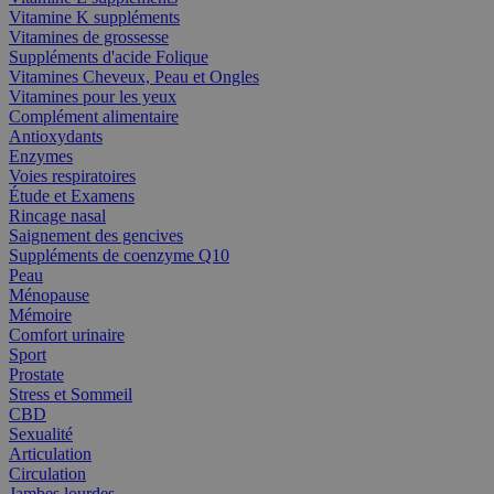
Vitamine K suppléments
Vitamines de grossesse
Suppléments d'acide Folique
Vitamines Cheveux, Peau et Ongles
Vitamines pour les yeux
Complément alimentaire
Antioxydants
Enzymes
Voies respiratoires
Étude et Examens
Rincage nasal
Saignement des gencives
Suppléments de coenzyme Q10
Peau
Ménopause
Mémoire
Comfort urinaire
Sport
Prostate
Stress et Sommeil
CBD
Sexualité
Articulation
Circulation
Jambes lourdes