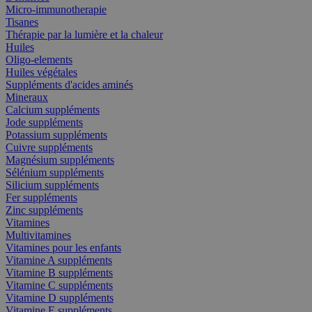
Micro-immunotherapie
Tisanes
Thérapie par la lumière et la chaleur
Huiles
Oligo-elements
Huiles végétales
Suppléments d'acides aminés
Mineraux
Calcium suppléments
Jode suppléments
Potassium suppléments
Cuivre suppléments
Magnésium suppléments
Sélénium suppléments
Silicium suppléments
Fer suppléments
Zinc suppléments
Vitamines
Multivitamines
Vitamines pour les enfants
Vitamine A suppléments
Vitamine B suppléments
Vitamine C suppléments
Vitamine D suppléments
Vitamine E suppléments