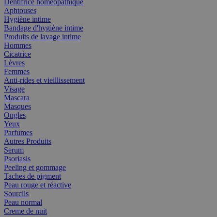
Dentifrice homéopathique
Aphtouses
Hygiène intime
Bandage d'hygiène intime
Produits de lavage intime
Hommes
Cicatrice
Lèvres
Femmes
Anti-rides et vieillissement
Visage
Mascara
Masques
Ongles
Yeux
Parfumes
Autres Produits
Serum
Psoriasis
Peeling et gommage
Taches de pigment
Peau rouge et réactive
Sourcils
Peau normal
Creme de nuit