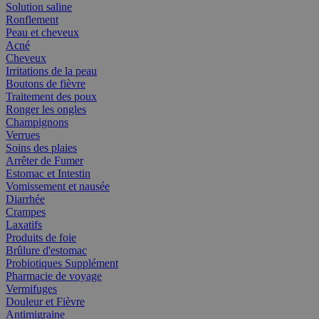
Solution saline
Ronflement
Peau et cheveux
Acné
Cheveux
Irritations de la peau
Boutons de fièvre
Traitement des poux
Ronger les ongles
Champignons
Verrues
Soins des plaies
Arrêter de Fumer
Estomac et Intestin
Vomissement et nausée
Diarrhée
Crampes
Laxatifs
Produits de foie
Brûlure d'estomac
Probiotiques Supplément
Pharmacie de voyage
Vermifuges
Douleur et Fièvre
Antimigraine