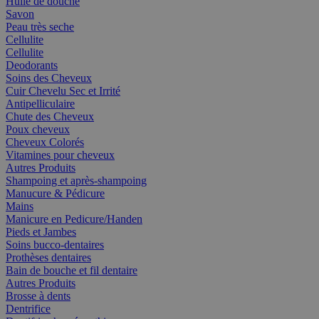
Huile de douche
Savon
Peau très seche
Cellulite
Cellulite
Deodorants
Soins des Cheveux
Cuir Chevelu Sec et Irrité
Antipelliculaire
Chute des Cheveux
Poux cheveux
Cheveux Colorés
Vitamines pour cheveux
Autres Produits
Shampoing et après-shampoing
Manucure & Pédicure
Mains
Manicure en Pedicure/Handen
Pieds et Jambes
Soins bucco-dentaires
Prothèses dentaires
Bain de bouche et fil dentaire
Autres Produits
Brosse à dents
Dentrifice