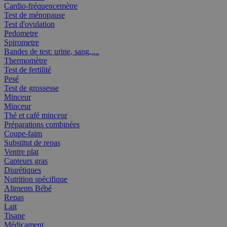
Cardio-fréquencemètre
Test de ménopause
Test d'ovulation
Pedometre
Spirometre
Bandes de test: urine, sang,....
Thermomètre
Test de fertilité
Pesé
Test de grossesse
Minceur
Minceur
Thé et café minceur
Préparations combinées
Coupe-faim
Substitut de repas
Ventre plat
Capteurs gras
Diurétiques
Nutrition spécifique
Aliments Bébé
Repas
Lait
Tisane
Médicament