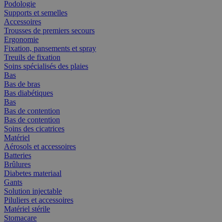
Podologie
Supports et semelles
Accessoires
Trousses de premiers secours
Ergonomie
Fixation, pansements et spray
Treuils de fixation
Soins spécialisés des plaies
Bas
Bas de bras
Bas diabétiques
Bas
Bas de contention
Bas de contention
Soins des cicatrices
Matériel
Aérosols et accessoires
Batteries
Brûlures
Diabetes materiaal
Gants
Solution injectable
Piluliers et accessoires
Matériel stérile
Stomacare