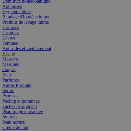
Dentifrice homéopathique
Aphtouses
Hygiène intime
Bandage d'hygiène intime
Produits de lavage intime
Hommes
Cicatrice
Lèvres
Femmes
Anti-rides et vieillissement
Visage
Mascara
Masques
Ongles
Yeux
Parfumes
Autres Produits
Serum
Psoriasis
Peeling et gommage
Taches de pigment
Peau rouge et réactive
Sourcils
Peau normal
Creme de nuit