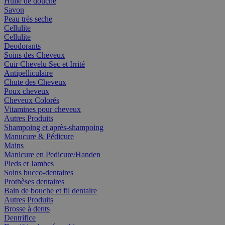
Huile de douche
Savon
Peau très seche
Cellulite
Cellulite
Deodorants
Soins des Cheveux
Cuir Chevelu Sec et Irrité
Antipelliculaire
Chute des Cheveux
Poux cheveux
Cheveux Colorés
Vitamines pour cheveux
Autres Produits
Shampoing et après-shampoing
Manucure & Pédicure
Mains
Manicure en Pedicure/Handen
Pieds et Jambes
Soins bucco-dentaires
Prothèses dentaires
Bain de bouche et fil dentaire
Autres Produits
Brosse à dents
Dentrifice