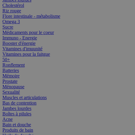
Cholestérol
Riz rouge
Flore intestinale - métabolisme
Omega 3
Sucre
Médicaments pour le coeur
Immuno - Energie
Booster d'énergie
Vitamines d'imuunité
Vitamines pour la faitgue
50+
Ronflement
Batteries
Mémoire
Prostate
Ménopause
Sexualité
Muscles et articulations
Bas de contention
Jambes lourdes
Boîtes à pilules
Acne
Bain et douche
Produits de bain