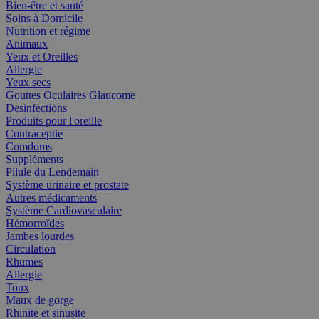
Bien-être et santé
Soins à Domicile
Nutrition et régime
Animaux
Yeux et Oreilles
Allergie
Yeux secs
Gouttes Oculaires Glaucome
Desinfections
Produits pour l'oreille
Contraceptie
Comdoms
Suppléments
Pilule du Lendemain
Système urinaire et prostate
Autres médicaments
Système Cardiovasculaire
Hémorroïdes
Jambes lourdes
Circulation
Rhumes
Allergie
Toux
Maux de gorge
Rhinite et sinusite