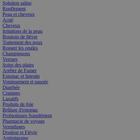
Solution saline
Ronflement
Peau et cheveux
Acné
Cheveux
Irritations de la peau
Boutons de fièvre
Traitement des poux
Ronger les ongles
Champignons
Verrues
Soins des plaies
Arrêter de Fumer
Estomac et Intestin
Vomissement et nausée
Diarrhée
Crampes
Laxatifs
Produits de foie
Brûlure d'estomac
Probiotiques Supplément
Pharmacie de voyage
Vermifuges
Douleur et Fièvre
Antimigraine