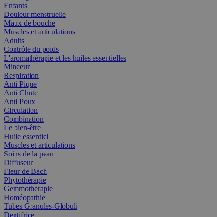
Enfants
Douleur menstruelle
Maux de bouche
Muscles et articulations
Adults
Contrôle du poids
L'aromathérapie et les huiles essentielles
Minceur
Respiration
Anti Pique
Anti Chute
Anti Poux
Circulation
Combination
Le bien-être
Huile essentiel
Muscles et articulations
Soins de la peau
Diffuseur
Fleur de Bach
Phytothérapie
Gemmothérapie
Homéopathie
Tubes Granules-Globuli
Dentifrice