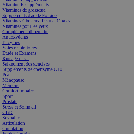
Vitamine K suppléments
Vitamines de grossesse
Suppléments d'acide Folique
Vitamines Cheveux, Peau et Ongles
Vitamines pour les yeux
Complément alimentaire
Antioxydants
Enzymes
Voies respiratoires
Étude et Examens
Rincage nasal
Saignement des gencives
Suppléments de coenzyme Q10
Peau
Ménopause
Mémoire
Comfort urinaire
Sport
Prostate
Stress et Sommeil
CBD
Sexualité
Articulation
Circulation
Jambes lourdes