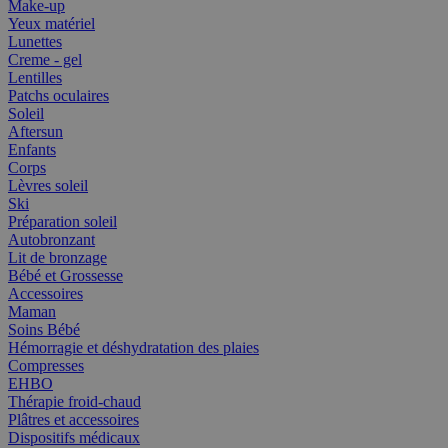
Make-up
Yeux matériel
Lunettes
Creme - gel
Lentilles
Patchs oculaires
Soleil
Aftersun
Enfants
Corps
Lèvres soleil
Ski
Préparation soleil
Autobronzant
Lit de bronzage
Bébé et Grossesse
Accessoires
Maman
Soins Bébé
Hémorragie et déshydratation des plaies
Compresses
EHBO
Thérapie froid-chaud
Plâtres et accessoires
Dispositifs médicaux