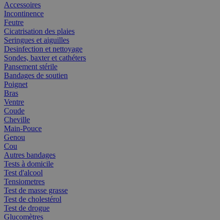
Accessoires
Incontinence
Feutre
Cicatrisation des plaies
Seringues et aiguilles
Desinfection et nettoyage
Sondes, baxter et cathéters
Pansement stérile
Bandages de soutien
Poignet
Bras
Ventre
Coude
Cheville
Main-Pouce
Genou
Cou
Autres bandages
Tests à domicile
Test d'alcool
Tensiometres
Test de masse grasse
Test de cholestérol
Test de drogue
Glucomètres