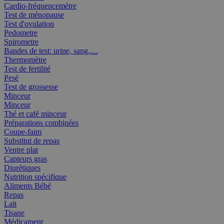
Cardio-fréquencemètre
Test de ménopause
Test d'ovulation
Pedometre
Spirometre
Bandes de test: urine, sang,....
Thermomètre
Test de fertilité
Pesé
Test de grossesse
Minceur
Minceur
Thé et café minceur
Préparations combinées
Coupe-faim
Substitut de repas
Ventre plat
Capteurs gras
Diurétiques
Nutrition spécifique
Aliments Bébé
Repas
Lait
Tisane
Médicament