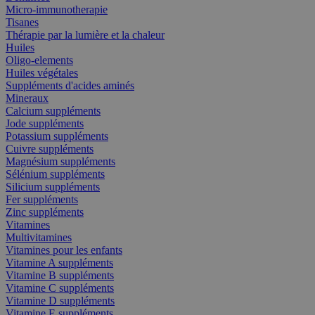
Micro-immunotherapie
Tisanes
Thérapie par la lumière et la chaleur
Huiles
Oligo-elements
Huiles végétales
Suppléments d'acides aminés
Mineraux
Calcium suppléments
Jode suppléments
Potassium suppléments
Cuivre suppléments
Magnésium suppléments
Sélénium suppléments
Silicium suppléments
Fer suppléments
Zinc suppléments
Vitamines
Multivitamines
Vitamines pour les enfants
Vitamine A suppléments
Vitamine B suppléments
Vitamine C suppléments
Vitamine D suppléments
Vitamine E suppléments