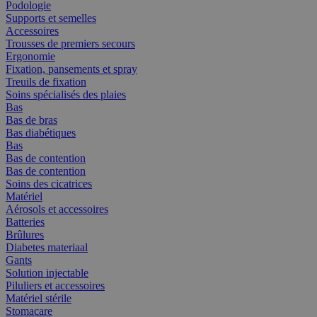
Podologie
Supports et semelles
Accessoires
Trousses de premiers secours
Ergonomie
Fixation, pansements et spray
Treuils de fixation
Soins spécialisés des plaies
Bas
Bas de bras
Bas diabétiques
Bas
Bas de contention
Bas de contention
Soins des cicatrices
Matériel
Aérosols et accessoires
Batteries
Brûlures
Diabetes materiaal
Gants
Solution injectable
Piluliers et accessoires
Matériel stérile
Stomacare