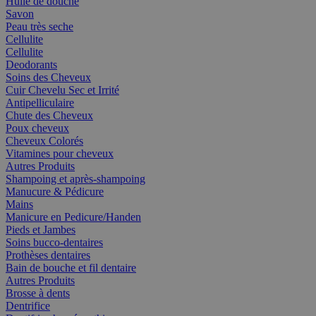
Huile de douche
Savon
Peau très seche
Cellulite
Cellulite
Deodorants
Soins des Cheveux
Cuir Chevelu Sec et Irrité
Antipelliculaire
Chute des Cheveux
Poux cheveux
Cheveux Colorés
Vitamines pour cheveux
Autres Produits
Shampoing et après-shampoing
Manucure & Pédicure
Mains
Manicure en Pedicure/Handen
Pieds et Jambes
Soins bucco-dentaires
Prothèses dentaires
Bain de bouche et fil dentaire
Autres Produits
Brosse à dents
Dentrifice