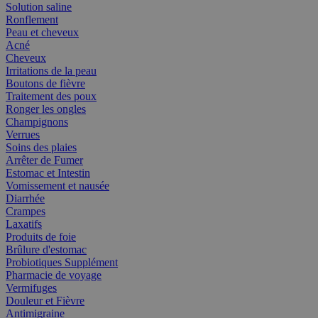
Solution saline
Ronflement
Peau et cheveux
Acné
Cheveux
Irritations de la peau
Boutons de fièvre
Traitement des poux
Ronger les ongles
Champignons
Verrues
Soins des plaies
Arrêter de Fumer
Estomac et Intestin
Vomissement et nausée
Diarrhée
Crampes
Laxatifs
Produits de foie
Brûlure d'estomac
Probiotiques Supplément
Pharmacie de voyage
Vermifuges
Douleur et Fièvre
Antimigraine