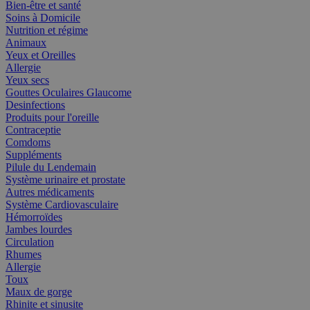
Bien-être et santé
Soins à Domicile
Nutrition et régime
Animaux
Yeux et Oreilles
Allergie
Yeux secs
Gouttes Oculaires Glaucome
Desinfections
Produits pour l'oreille
Contraceptie
Comdoms
Suppléments
Pilule du Lendemain
Système urinaire et prostate
Autres médicaments
Système Cardiovasculaire
Hémorroïdes
Jambes lourdes
Circulation
Rhumes
Allergie
Toux
Maux de gorge
Rhinite et sinusite