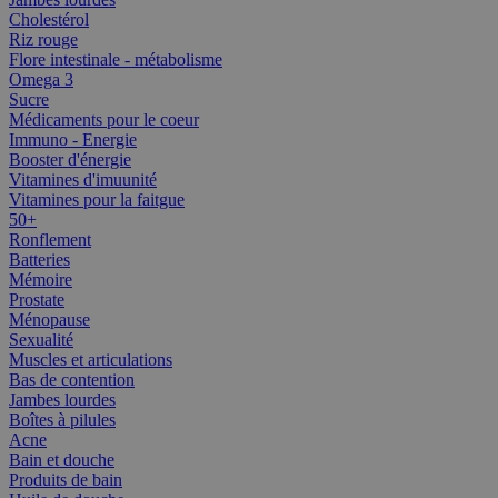
Cholestérol
Riz rouge
Flore intestinale - métabolisme
Omega 3
Sucre
Médicaments pour le coeur
Immuno - Energie
Booster d'énergie
Vitamines d'imuunité
Vitamines pour la faitgue
50+
Ronflement
Batteries
Mémoire
Prostate
Ménopause
Sexualité
Muscles et articulations
Bas de contention
Jambes lourdes
Boîtes à pilules
Acne
Bain et douche
Produits de bain