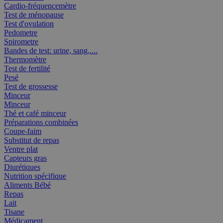
Cardio-fréquencemètre
Test de ménopause
Test d'ovulation
Pedometre
Spirometre
Bandes de test: urine, sang,....
Thermomètre
Test de fertilité
Pesé
Test de grossesse
Minceur
Minceur
Thé et café minceur
Préparations combinées
Coupe-faim
Substitut de repas
Ventre plat
Capteurs gras
Diurétiques
Nutrition spécifique
Aliments Bébé
Repas
Lait
Tisane
Médicament