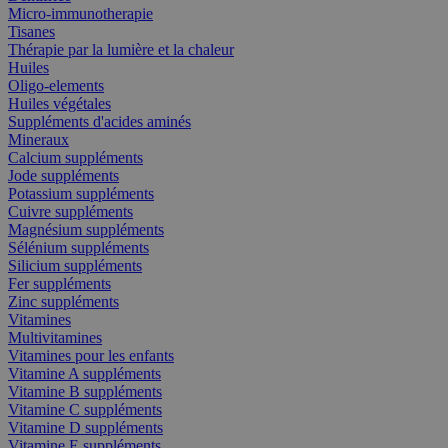
Micro-immunotherapie
Tisanes
Thérapie par la lumière et la chaleur
Huiles
Oligo-elements
Huiles végétales
Suppléments d'acides aminés
Mineraux
Calcium suppléments
Jode suppléments
Potassium suppléments
Cuivre suppléments
Magnésium suppléments
Sélénium suppléments
Silicium suppléments
Fer suppléments
Zinc suppléments
Vitamines
Multivitamines
Vitamines pour les enfants
Vitamine A suppléments
Vitamine B suppléments
Vitamine C suppléments
Vitamine D suppléments
Vitamine E suppléments