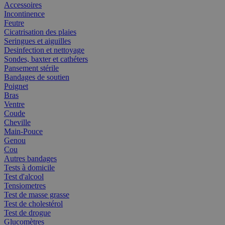
Accessoires
Incontinence
Feutre
Cicatrisation des plaies
Seringues et aiguilles
Desinfection et nettoyage
Sondes, baxter et cathéters
Pansement stérile
Bandages de soutien
Poignet
Bras
Ventre
Coude
Cheville
Main-Pouce
Genou
Cou
Autres bandages
Tests à domicile
Test d'alcool
Tensiometres
Test de masse grasse
Test de cholestérol
Test de drogue
Glucomètres