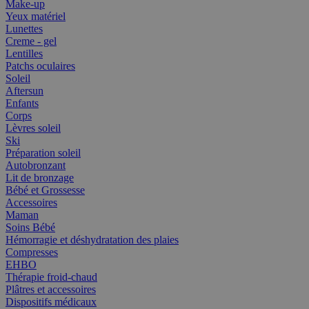
Make-up
Yeux matériel
Lunettes
Creme - gel
Lentilles
Patchs oculaires
Soleil
Aftersun
Enfants
Corps
Lèvres soleil
Ski
Préparation soleil
Autobronzant
Lit de bronzage
Bébé et Grossesse
Accessoires
Maman
Soins Bébé
Hémorragie et déshydratation des plaies
Compresses
EHBO
Thérapie froid-chaud
Plâtres et accessoires
Dispositifs médicaux