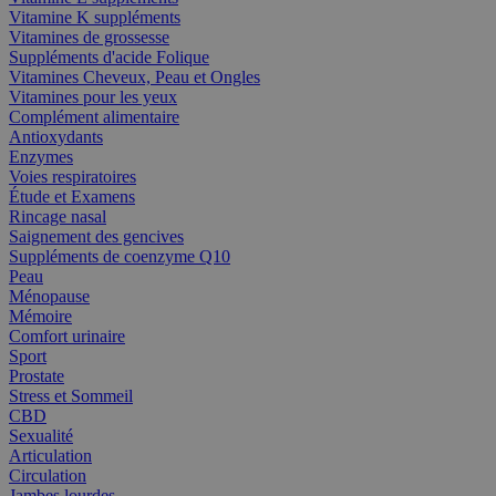
Vitamine K suppléments
Vitamines de grossesse
Suppléments d'acide Folique
Vitamines Cheveux, Peau et Ongles
Vitamines pour les yeux
Complément alimentaire
Antioxydants
Enzymes
Voies respiratoires
Étude et Examens
Rincage nasal
Saignement des gencives
Suppléments de coenzyme Q10
Peau
Ménopause
Mémoire
Comfort urinaire
Sport
Prostate
Stress et Sommeil
CBD
Sexualité
Articulation
Circulation
Jambes lourdes