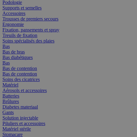
Podologie
Supports et semelles
Accessoires
Trousses de premiers secours
Ergonomie
Fixation, pansements et spray
Treuils de fixation
Soins spécialisés des plaies
Bas
Bas de bras
Bas diabétiques
Bas
Bas de contention
Bas de contention
Soins des cicatrices
Matériel
Aérosols et accessoires
Batteries
Brûlures
Diabetes materiaal
Gants
Solution injectable
Piluliers et accessoires
Matériel stérile
Stomacare