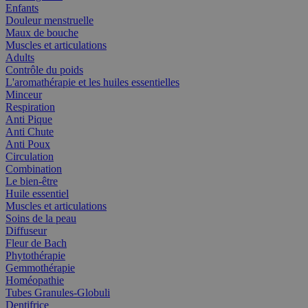
Enfants
Douleur menstruelle
Maux de bouche
Muscles et articulations
Adults
Contrôle du poids
L'aromathérapie et les huiles essentielles
Minceur
Respiration
Anti Pique
Anti Chute
Anti Poux
Circulation
Combination
Le bien-être
Huile essentiel
Muscles et articulations
Soins de la peau
Diffuseur
Fleur de Bach
Phytothérapie
Gemmothérapie
Homéopathie
Tubes Granules-Globuli
Dentifrice