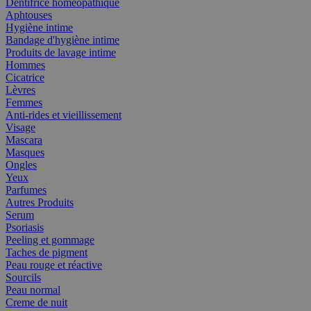
Dentifrice homéopathique
Aphtouses
Hygiène intime
Bandage d'hygiène intime
Produits de lavage intime
Hommes
Cicatrice
Lèvres
Femmes
Anti-rides et vieillissement
Visage
Mascara
Masques
Ongles
Yeux
Parfumes
Autres Produits
Serum
Psoriasis
Peeling et gommage
Taches de pigment
Peau rouge et réactive
Sourcils
Peau normal
Creme de nuit