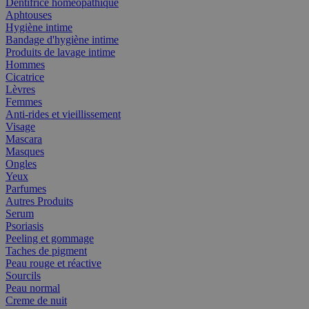
Dentifrice homéopathique
Aphtouses
Hygiène intime
Bandage d'hygiène intime
Produits de lavage intime
Hommes
Cicatrice
Lèvres
Femmes
Anti-rides et vieillissement
Visage
Mascara
Masques
Ongles
Yeux
Parfumes
Autres Produits
Serum
Psoriasis
Peeling et gommage
Taches de pigment
Peau rouge et réactive
Sourcils
Peau normal
Creme de nuit