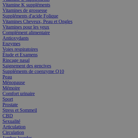
Vitamine K suppléments
Vitamines de grossesse
Suppléments d'acide Folique
Vitamines Cheveux, Peau et Ongles
Vitamines pour les yeux
Complément alimentaire
Antioxydants
Enzymes
Voies respiratoires
Étude et Examens
Rincage nasal
Saignement des gencives
Suppléments de coenzyme Q10
Peau
Ménopause
Mémoire
Comfort urinaire
Sport
Prostate
Stress et Sommeil
CBD
Sexualité
Articulation
Circulation
Jambes lourdes