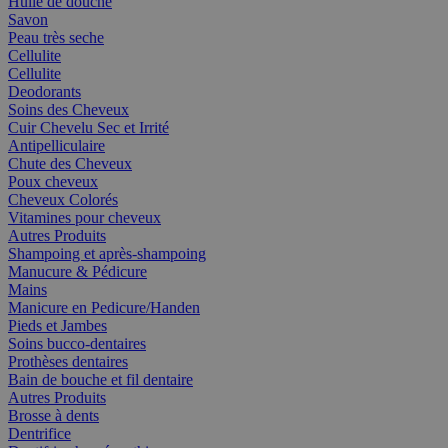
Huile de douche
Savon
Peau très seche
Cellulite
Cellulite
Deodorants
Soins des Cheveux
Cuir Chevelu Sec et Irrité
Antipelliculaire
Chute des Cheveux
Poux cheveux
Cheveux Colorés
Vitamines pour cheveux
Autres Produits
Shampoing et après-shampoing
Manucure & Pédicure
Mains
Manicure en Pedicure/Handen
Pieds et Jambes
Soins bucco-dentaires
Prothèses dentaires
Bain de bouche et fil dentaire
Autres Produits
Brosse à dents
Dentrifice