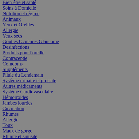
Bien-être et santé
Soins à Domicile
Nutrition et régime
Animaux
Yeux et Oreilles
Allergie
Yeux secs
Gouttes Oculaires Glaucome
Desinfections
Produits pour l'oreille
Contraceptie
Comdoms
Suppléments
Pilule du Lendemain
Système urinaire et prostate
Autres médicaments
Système Cardiovasculaire
Hémorroïdes
Jambes lourdes
Circulation
Rhumes
Allergie
Toux
Maux de gorge
Rhinite et sinusite