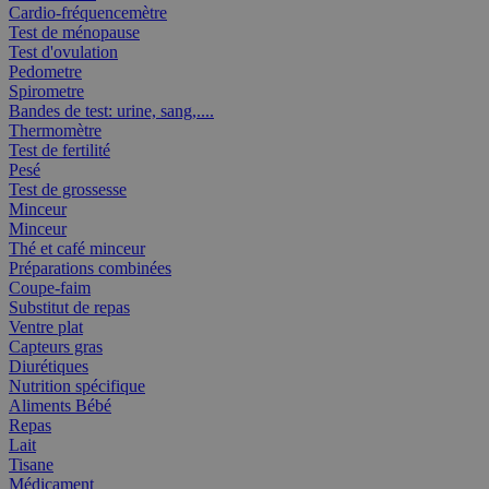
Cardio-fréquencemètre
Test de ménopause
Test d'ovulation
Pedometre
Spirometre
Bandes de test: urine, sang,....
Thermomètre
Test de fertilité
Pesé
Test de grossesse
Minceur
Minceur
Thé et café minceur
Préparations combinées
Coupe-faim
Substitut de repas
Ventre plat
Capteurs gras
Diurétiques
Nutrition spécifique
Aliments Bébé
Repas
Lait
Tisane
Médicament