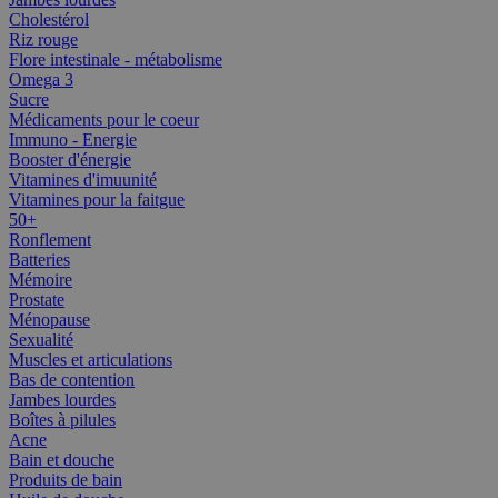
Cholestérol
Riz rouge
Flore intestinale - métabolisme
Omega 3
Sucre
Médicaments pour le coeur
Immuno - Energie
Booster d'énergie
Vitamines d'imuunité
Vitamines pour la faitgue
50+
Ronflement
Batteries
Mémoire
Prostate
Ménopause
Sexualité
Muscles et articulations
Bas de contention
Jambes lourdes
Boîtes à pilules
Acne
Bain et douche
Produits de bain