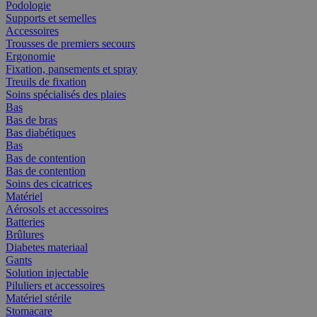
Podologie
Supports et semelles
Accessoires
Trousses de premiers secours
Ergonomie
Fixation, pansements et spray
Treuils de fixation
Soins spécialisés des plaies
Bas
Bas de bras
Bas diabétiques
Bas
Bas de contention
Bas de contention
Soins des cicatrices
Matériel
Aérosols et accessoires
Batteries
Brûlures
Diabetes materiaal
Gants
Solution injectable
Piluliers et accessoires
Matériel stérile
Stomacare