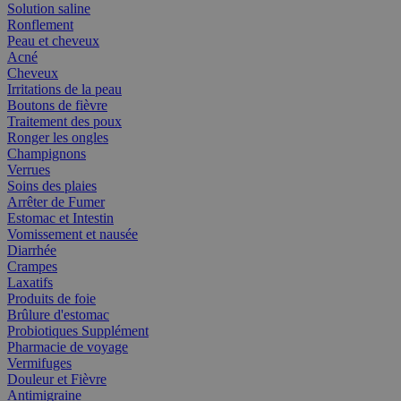
Solution saline
Ronflement
Peau et cheveux
Acné
Cheveux
Irritations de la peau
Boutons de fièvre
Traitement des poux
Ronger les ongles
Champignons
Verrues
Soins des plaies
Arrêter de Fumer
Estomac et Intestin
Vomissement et nausée
Diarrhée
Crampes
Laxatifs
Produits de foie
Brûlure d'estomac
Probiotiques Supplément
Pharmacie de voyage
Vermifuges
Douleur et Fièvre
Antimigraine