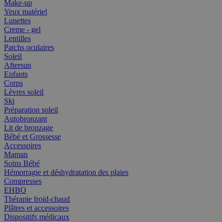
Make-up
Yeux matériel
Lunettes
Creme - gel
Lentilles
Patchs oculaires
Soleil
Aftersun
Enfants
Corps
Lèvres soleil
Ski
Préparation soleil
Autobronzant
Lit de bronzage
Bébé et Grossesse
Accessoires
Maman
Soins Bébé
Hémorragie et déshydratation des plaies
Compresses
EHBO
Thérapie froid-chaud
Plâtres et accessoires
Dispositifs médicaux