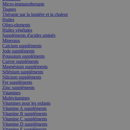
Micro-immunotherapie
Tisanes
Thérapie par la lumière et la chaleur
Huiles
Oligo-elements
Huiles végétales
Suppléments d'acides aminés
Mineraux
Calcium suppléments
Jode suppléments
Potassium suppléments
Cuivre suppléments
Magnésium suppléments
Sélénium suppléments
Silicium suppléments
Fer suppléments
Zinc suppléments
Vitamines
Multivitamines
Vitamines pour les enfants
Vitamine A suppléments
Vitamine B suppléments
Vitamine C suppléments
Vitamine D suppléments
Vitamine E suppléments