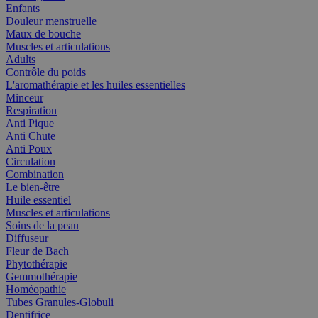
Enfants
Douleur menstruelle
Maux de bouche
Muscles et articulations
Adults
Contrôle du poids
L'aromathérapie et les huiles essentielles
Minceur
Respiration
Anti Pique
Anti Chute
Anti Poux
Circulation
Combination
Le bien-être
Huile essentiel
Muscles et articulations
Soins de la peau
Diffuseur
Fleur de Bach
Phytothérapie
Gemmothérapie
Homéopathie
Tubes Granules-Globuli
Dentifrice