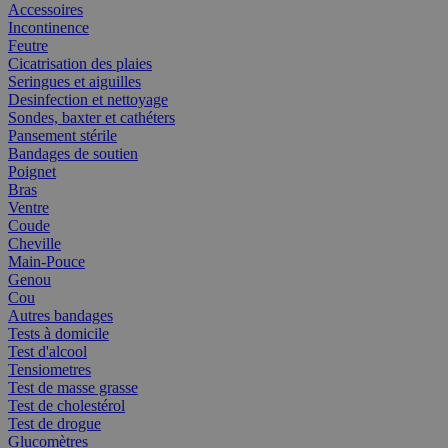
Accessoires
Incontinence
Feutre
Cicatrisation des plaies
Seringues et aiguilles
Desinfection et nettoyage
Sondes, baxter et cathéters
Pansement stérile
Bandages de soutien
Poignet
Bras
Ventre
Coude
Cheville
Main-Pouce
Genou
Cou
Autres bandages
Tests à domicile
Test d'alcool
Tensiometres
Test de masse grasse
Test de cholestérol
Test de drogue
Glucomètres