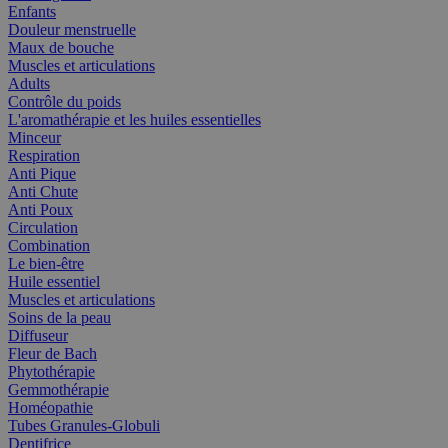
Enfants
Douleur menstruelle
Maux de bouche
Muscles et articulations
Adults
Contrôle du poids
L'aromathérapie et les huiles essentielles
Minceur
Respiration
Anti Pique
Anti Chute
Anti Poux
Circulation
Combination
Le bien-être
Huile essentiel
Muscles et articulations
Soins de la peau
Diffuseur
Fleur de Bach
Phytothérapie
Gemmothérapie
Homéopathie
Tubes Granules-Globuli
Dentifrice