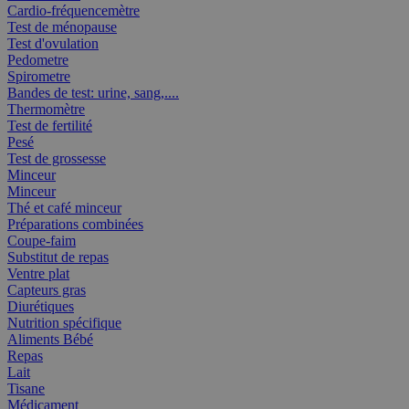
Cardio-fréquencemètre
Test de ménopause
Test d'ovulation
Pedometre
Spirometre
Bandes de test: urine, sang,....
Thermomètre
Test de fertilité
Pesé
Test de grossesse
Minceur
Minceur
Thé et café minceur
Préparations combinées
Coupe-faim
Substitut de repas
Ventre plat
Capteurs gras
Diurétiques
Nutrition spécifique
Aliments Bébé
Repas
Lait
Tisane
Médicament