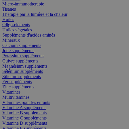
Micro-immunotherapie
Tisanes
Thérapie par la lumière et la chaleur
Huiles
Oligo-elements
Huiles végétales
Suppléments d'acides aminés
Mineraux
Calcium suppléments
Jode suppléments
Potassium suppléments
Cuivre suppléments
Magnésium suppléments
Sélénium suppléments
Silicium suppléments
Fer suppléments
Zinc suppléments
Vitamines
Multivitamines
Vitamines pour les enfants
Vitamine A suppléments
Vitamine B suppléments
Vitamine C suppléments
Vitamine D suppléments
Vitamine E suppléments