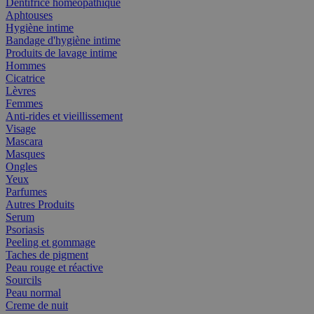
Dentifrice homéopathique
Aphtouses
Hygiène intime
Bandage d'hygiène intime
Produits de lavage intime
Hommes
Cicatrice
Lèvres
Femmes
Anti-rides et vieillissement
Visage
Mascara
Masques
Ongles
Yeux
Parfumes
Autres Produits
Serum
Psoriasis
Peeling et gommage
Taches de pigment
Peau rouge et réactive
Sourcils
Peau normal
Creme de nuit