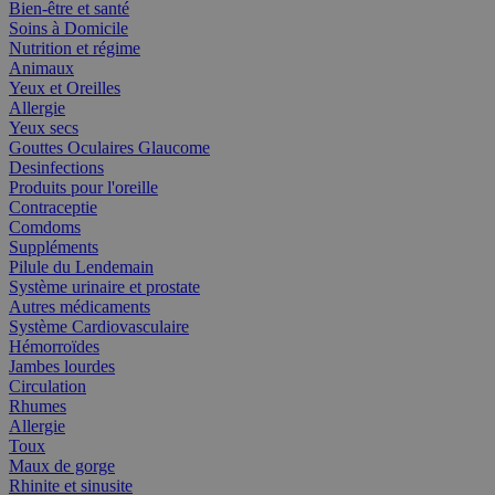
Bien-être et santé
Soins à Domicile
Nutrition et régime
Animaux
Yeux et Oreilles
Allergie
Yeux secs
Gouttes Oculaires Glaucome
Desinfections
Produits pour l'oreille
Contraceptie
Comdoms
Suppléments
Pilule du Lendemain
Système urinaire et prostate
Autres médicaments
Système Cardiovasculaire
Hémorroïdes
Jambes lourdes
Circulation
Rhumes
Allergie
Toux
Maux de gorge
Rhinite et sinusite