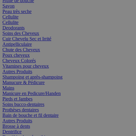
Huile de douche
Savon
Peau très seche
Cellulite
Cellulite
Deodorants
Soins des Cheveux
Cuir Chevelu Sec et Irrité
Antipelliculaire
Chute des Cheveux
Poux cheveux
Cheveux Colorés
Vitamines pour cheveux
Autres Produits
Shampoing et après-shampoing
Manucure & Pédicure
Mains
Manicure en Pedicure/Handen
Pieds et Jambes
Soins bucco-dentaires
Prothèses dentaires
Bain de bouche et fil dentaire
Autres Produits
Brosse à dents
Dentrifice