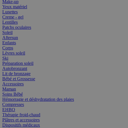
Make-up
Yeux matériel
Lunettes
Creme - gel
Lentilles
Patchs oculaires
Soleil
Aftersun
Enfants
Corps
Lèvres soleil
Ski
Préparation soleil
Autobronzant
Lit de bronzage
Bébé et Grossesse
Accessoires
Maman
Soins Bébé
Hémorragie et déshydratation des plaies
Compresses
EHBO
Thérapie froid-chaud
Plâtres et accessoires
Dispositifs médicaux