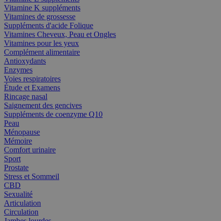
Vitamine K suppléments
Vitamines de grossesse
Suppléments d'acide Folique
Vitamines Cheveux, Peau et Ongles
Vitamines pour les yeux
Complément alimentaire
Antioxydants
Enzymes
Voies respiratoires
Étude et Examens
Rincage nasal
Saignement des gencives
Suppléments de coenzyme Q10
Peau
Ménopause
Mémoire
Comfort urinaire
Sport
Prostate
Stress et Sommeil
CBD
Sexualité
Articulation
Circulation
Jambes lourdes