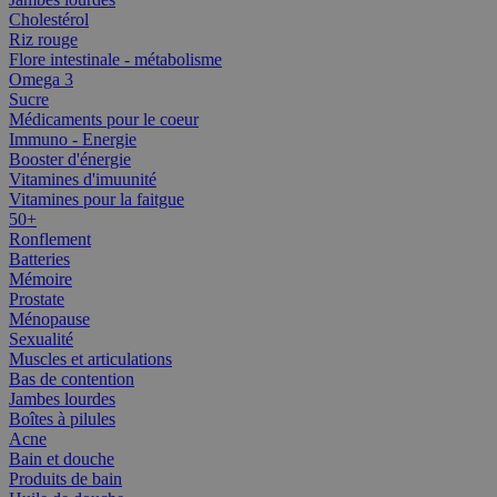
Cholestérol
Riz rouge
Flore intestinale - métabolisme
Omega 3
Sucre
Médicaments pour le coeur
Immuno - Energie
Booster d'énergie
Vitamines d'imuunité
Vitamines pour la faitgue
50+
Ronflement
Batteries
Mémoire
Prostate
Ménopause
Sexualité
Muscles et articulations
Bas de contention
Jambes lourdes
Boîtes à pilules
Acne
Bain et douche
Produits de bain