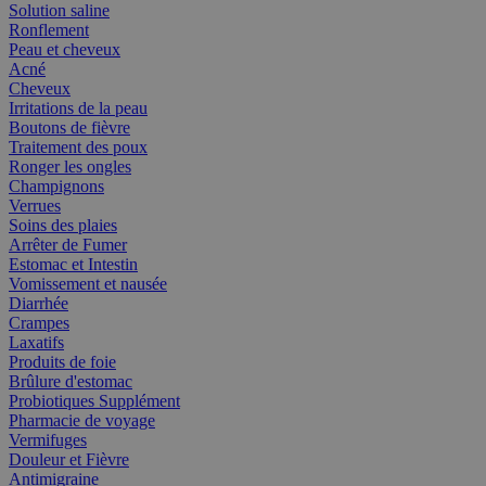
Solution saline
Ronflement
Peau et cheveux
Acné
Cheveux
Irritations de la peau
Boutons de fièvre
Traitement des poux
Ronger les ongles
Champignons
Verrues
Soins des plaies
Arrêter de Fumer
Estomac et Intestin
Vomissement et nausée
Diarrhée
Crampes
Laxatifs
Produits de foie
Brûlure d'estomac
Probiotiques Supplément
Pharmacie de voyage
Vermifuges
Douleur et Fièvre
Antimigraine