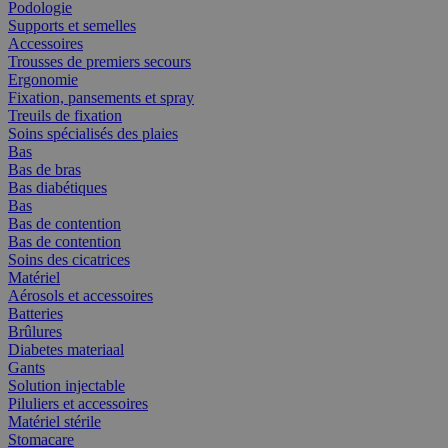
Podologie
Supports et semelles
Accessoires
Trousses de premiers secours
Ergonomie
Fixation, pansements et spray
Treuils de fixation
Soins spécialisés des plaies
Bas
Bas de bras
Bas diabétiques
Bas
Bas de contention
Bas de contention
Soins des cicatrices
Matériel
Aérosols et accessoires
Batteries
Brûlures
Diabetes materiaal
Gants
Solution injectable
Piluliers et accessoires
Matériel stérile
Stomacare