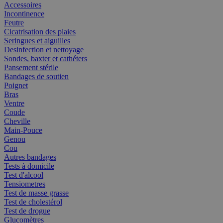
Accessoires
Incontinence
Feutre
Cicatrisation des plaies
Seringues et aiguilles
Desinfection et nettoyage
Sondes, baxter et cathéters
Pansement stérile
Bandages de soutien
Poignet
Bras
Ventre
Coude
Cheville
Main-Pouce
Genou
Cou
Autres bandages
Tests à domicile
Test d'alcool
Tensiometres
Test de masse grasse
Test de cholestérol
Test de drogue
Glucomètres